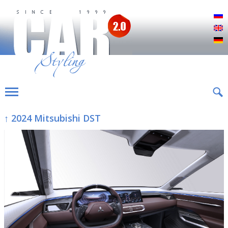
Р
E
D
↑ 2024 Mitsubishi DST