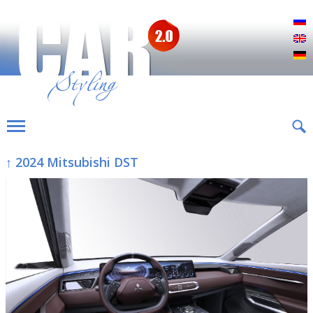
Р
E
D
↑ 2024 Mitsubishi DST