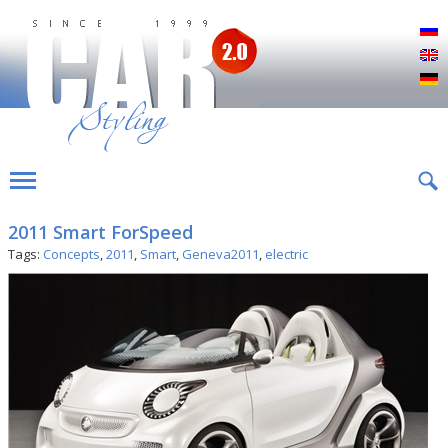
Р
E
D
2011 Smart ForSpeed
Tags:
Concepts
,
2011
,
Smart
,
Geneva2011
,
electric