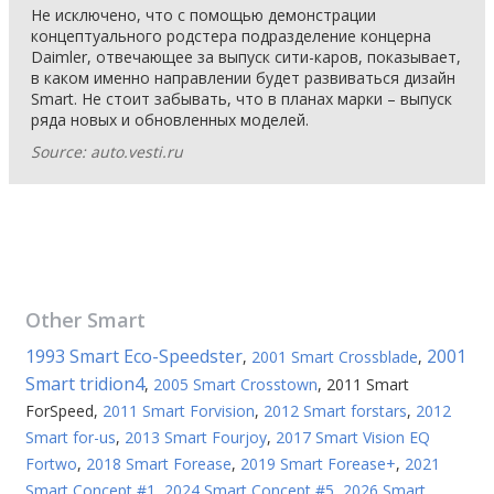
Не исключено, что с помощью демонстрации
концептуального родстера подразделение концерна
Daimler, отвечающее за выпуск сити-каров, показывает,
в каком именно направлении будет развиваться дизайн
Smart. Не стоит забывать, что в планах марки – выпуск
ряда новых и обновленных моделей.
Source: auto.vesti.ru
Other
Smart
1993 Smart Eco-Speedster
2001
,
2001 Smart Crossblade
,
Smart tridion4
,
2005 Smart Crosstown
,
2011 Smart
ForSpeed
,
2011 Smart Forvision
,
2012 Smart forstars
,
2012
Smart for-us
,
2013 Smart Fourjoy
,
2017 Smart Vision EQ
Fortwo
,
2018 Smart Forease
,
2019 Smart Forease+
,
2021
Smart Concept #1
,
2024 Smart Concept #5
,
2026 Smart