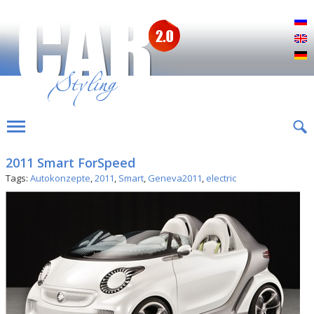
Р
E
D
2011 Smart ForSpeed
Tags:
Autokonzepte
,
2011
,
Smart
,
Geneva2011
,
electric