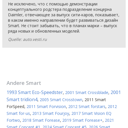
Не исключено, что с помощью демонстрации
концептуального родстера подразделение концерна
Daimler, отвечающее за выпуск сити-каров, показывает,
в каком именно направлении будет развиваться дизайн
Smart. Не стоит забывать, что в планах марки – выпуск
ряда новых и обновленных моделей.
Quelle: auto.vesti.ru
Andere
Smart
1993 Smart Eco-Speedster
2001
,
2001 Smart Crossblade
,
Smart tridion4
,
2005 Smart Crosstown
,
2011 Smart
ForSpeed
,
2011 Smart Forvision
,
2012 Smart forstars
,
2012
Smart for-us
,
2013 Smart Fourjoy
,
2017 Smart Vision EQ
Fortwo
,
2018 Smart Forease
,
2019 Smart Forease+
,
2021
Smart Concept #1
,
2024 Smart Concept #5
,
2026 Smart