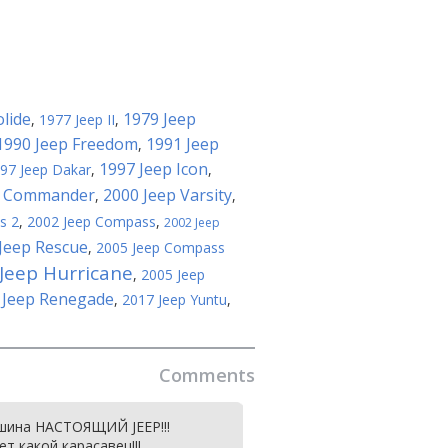
olide
1979 Jeep
,
1977 Jeep II
,
1990 Jeep Freedom
1991 Jeep
,
1997 Jeep Icon
97 Jeep Dakar
,
,
p Commander
2000 Jeep Varsity
,
,
s 2
,
2002 Jeep Compass
,
2002 Jeep
Jeep Rescue
,
2005 Jeep Compass
Jeep Hurricane
,
2005 Jeep
 Jeep Renegade
,
2017 Jeep Yuntu
,
Comments
шина НАСТОЯЩИЙ JEEP!!!
нет какой карасавец!!!