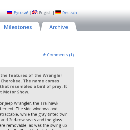
Русский
|
English
|
Deutsch
Milestones
Archive
Comments (
1
)
the features of the Wrangler
d Cherokee. The name comes
that resembles a bird of prey. It
oit Motor Show.
or Jeep Wrangler, the Trailhawk
citement. The side windows and
tractable, while the gray-tinted twin
t- and 2nd-row seats and the glass
re removable, as was the swing-up