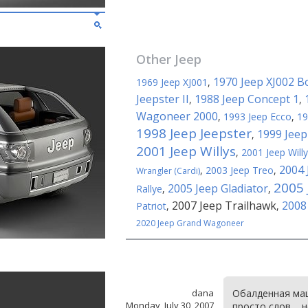
Other
Jeep
1970 Jeep XJ002 B
1969 Jeep XJ001
,
Jeepster II
1988 Jeep Concept 1
,
,
Wagoneer 2000
,
1993 Jeep Ecco
,
19
1998 Jeep Jeepster
1999 Jee
,
2001 Jeep Willys
,
2001 Jeep Willy
2004 
,
2003 Jeep Treo
,
Wrangler (Cardi)
2005 
2005 Jeep Gladiator
Rallye
,
,
2007 Jeep Trailhawk
2008
Patriot
,
,
2020 Jeep Grand Wagoneer
dana
Обалденная ма
Monday, July 30, 2007
просто слов.... 