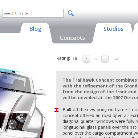
Blog
Studios
Concepts
Rating:
18
-3
+21
The Trailhawk Concept combines 
with the refinement of the Gran
from the design of the front end 
will be unveiled at the 2007 Detr
Built off the new body-on-frame 4-do
concept offered an-road open-air ex
diagonal quarter windows were fully re
longitudinal glass panels over the 1s
panel over the cargo compartment we