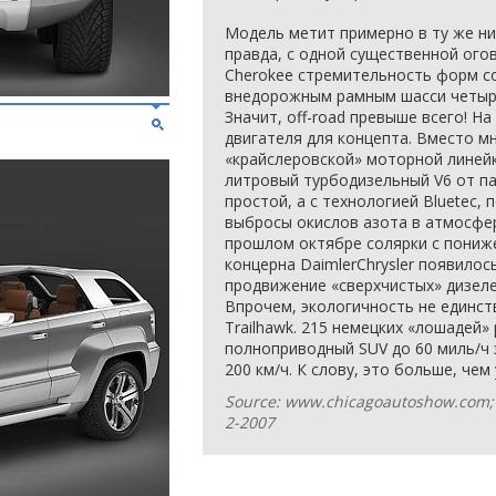
Модель метит примерно в ту же ниш
правда, с одной существенной огов
Cherokee стремительность форм со
внедорожным рамным шасси четырех
Значит, off-road превыше всего! Н
двигателя для концепта. Вместо м
«крайслеровской» моторной линейки
литровый турбодизельный V6 от па
простой, а с технологией Bluetec,
выбросы окислов азота в атмосфер
прошлом октябре солярки с пониж
концерна DaimlerChrysler появило
продвижение «сверхчистых» дизеле
Впрочем, экологичность не единс
Trailhawk. 215 немецких «лошадей
полноприводный SUV до 60 миль/ч з
200 км/ч. К слову, это больше, чем у
Source: www.chicagoautoshow.com
2-2007