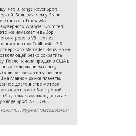
у, что и Range Rover Sport,
оркой. Большая, чем у Grand
четается в Trailhawk с
дверного Wrangler Unlimited.
а это же намекает и выбор
ноголитрового V8 Hemi из
 под капотом Trailhawk – 3,0-
ртнерского Mercedes-Benz. Но не
 позволяющей резко сократить
у. После начала продаж в США в
енным содержанием серы у
сь больше шансов на успешное
й на главном рынке планеты.
твенное достоинство мотора
» разгоняют почти 5-метровый
а 9 с, а «максималка» достигает
 Range Sport 2.7 TDV6...
; РЕАЛИСТ, Журнал "Автомобили"