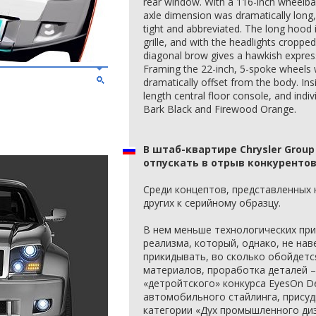
rear window. With a 116-inch wheelbas
axle dimension was dramatically long,
tight and abbreviated. The long hood i
grille, and with the headlights cropp
diagonal brow gives a hawkish expres
Framing the 22-inch, 5-spoke wheels 
dramatically offset from the body. Ins
length central floor console, and indi
Bark Black and Firewood Orange.
В штаб-квартире Chrysler Grou
отпускать в отрыв конкурентов
Среди концептов, представленных н
других к серийному образцу.
В нем меньше технологических при
реализма, который, однако, не нав
прикидывать, во сколько обойдетс
материалов, проработка деталей 
«детройтского» конкурса EyesOn D
автомобильного стайлинга, присуди
категории «Дух промышленного диз