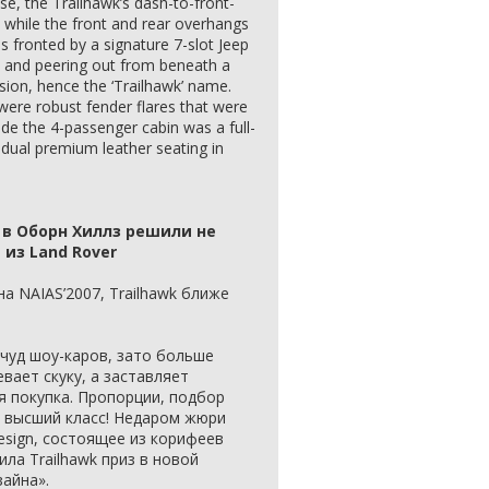
e, the Trailhawk’s dash-to-front-
 while the front and rear overhangs
s fronted by a signature 7-slot Jeep
ed and peering out from beneath a
sion, hence the ‘Trailhawk’ name.
were robust fender flares that were
ide the 4-passenger cabin was a full-
vidual premium leather seating in
p в Оборн Хиллз решили не
 из Land Rover
а NAIAS’2007, Trailhawk ближе
чуд шоу-каров, зато больше
евает скуку, а заставляет
я покупка. Пропорции, подбор
– высший класс! Недаром жюри
esign, состоящее из корифеев
ла Trailhawk приз в новой
айна».