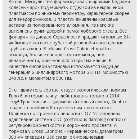
Allroad. Мускулистые формы кузова с широкими бедрами
колесных арок подчеркнуты отделкой из некрашеной
пластмассы по нижнему периметру, характерной скорее
для внедорожников. В пластик вживлены красивые
вставки из полированного алюминия. Из него же
выполнены ручки дверей и рамка лобового стекла. Все
фонари – на диодах. Серьезности придают огромные 21-
дюймовые «катки» с зубастой резиной и сплющенные
трубы выхлопа. В облике Cross Cabriolet quattro,
пожалуй, больше напористости и мощи, чем
динамичности, обычной для открытых машин. В
качестве силовой установки используется будущая
генерация 6-циллиндрового мотора 3.0 TDI мощностью
240 л.с. и моментом в 500 Нм.
Этот двигатель соответствует экологическим нормам
Евро 6, которые начнут действовать только в 2014
году! Трансмиссия – фирменный полный привод Quattro
в паре с новейшим 8-ступенчатым «автоматом».
Подвеска построена по аналогии с Q7. Установлена
адаптивная система CDC (continuous damping control) с
регулировкой жесткости и дорожного просвета. А
тормоза у Cross Cabriolet – керамические, диаметром
380 мм спереди и 356 сзади, с 6-поршневыми