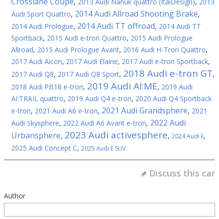
Crosslane Coupe
,
2013 Audi Nanuk quattro (ItalDesign)
,
2013
2014 Audi Allroad Shooting Brake
Audi Sport Quattro
,
,
2014 Audi TT offroad
2014 Audi Prologue
,
,
2014 Audi TT
Sportback
,
2015 Audi e-tron Quattro
,
2015 Audi Prologue
Allroad
,
2015 Audi Prologue Avant
,
2016 Audi H-Tron Quattro
,
2017 Audi Aicon
,
2017 Audi Elaine
,
2017 Audi e-tron Sportback
,
2018 Audi e-tron GT
2017 Audi Q8
,
2017 Audi Q8 Sport
,
,
2019 Audi AI:ME
2018 Audi PB18 e-tron
,
,
2019 Audi
AI:TRAIL quattro
,
2019 Audi Q4 e-tron
,
2020 Audi Q4 Sportback
2021 Audi Grandsphere
e-tron
,
2021 Audi A6 e-tron
,
,
2021
2022 Audi
Audi Skysphere
,
2022 Audi A6 Avant e-tron
,
2023 Audi activesphere
Urbansphere
,
,
,
2024 Audi E
2025 Audi Concept C
,
2025 Audi E SUV
Discuss this car
Author