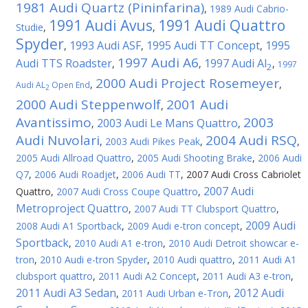
1981 Audi Quartz (Pininfarina)
,
1989 Audi Cabrio-
1991 Audi Avus
1991 Audi Quattro
Studie
,
,
Spyder
1993 Audi ASF
1995 Audi TT Concept
1995
,
,
,
1997 Audi A6
Audi TTS Roadster
1997 Audi Al
,
,
,
1997
2
2000 Audi Project Rosemeyer
,
,
Audi AL
Open End
2
2000 Audi Steppenwolf
2001 Audi
,
Avantissimo
2003
2003 Audi Le Mans Quattro
,
,
Audi Nuvolari
2004 Audi RSQ
,
2003 Audi Pikes Peak
,
,
2005 Audi Allroad Quattro
,
2005 Audi Shooting Brake
,
2006 Audi
Q7
,
2006 Audi Roadjet
,
2006 Audi TT
,
2007 Audi Cross Cabriolet
2007 Audi
Quattro
,
2007 Audi Cross Coupe Quattro
,
Metroproject Quattro
,
2007 Audi TT Clubsport Quattro
,
2009 Audi
2008 Audi A1 Sportback
,
2009 Audi e-tron concept
,
Sportback
,
2010 Audi A1 e-tron
,
2010 Audi Detroit showcar e-
tron
,
2010 Audi e-tron Spyder
,
2010 Audi quattro
,
2011 Audi A1
clubsport quattro
,
2011 Audi A2 Concept
,
2011 Audi A3 e-tron
,
2011 Audi A3 Sedan
2012 Audi
,
2011 Audi Urban e-Tron
,