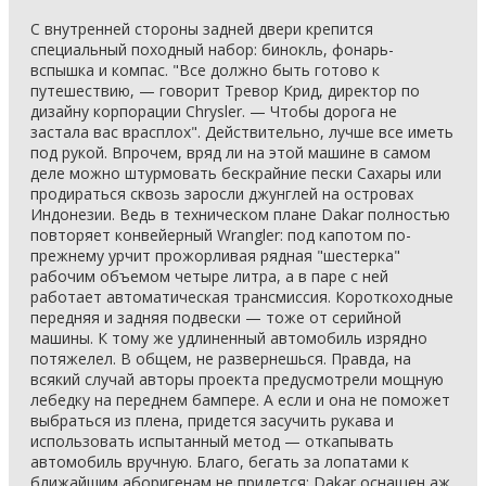
С внутренней стороны задней двери крепится
специальный походный набор: бинокль, фонарь-
вспышка и компас. "Все должно быть готово к
путешествию, — говорит Тревор Крид, директор по
дизайну корпорации Chrysler. — Чтобы дорога не
застала вас врасплох". Действительно, лучше все иметь
под рукой. Впрочем, вряд ли на этой машине в самом
деле можно штурмовать бескрайние пески Сахары или
продираться сквозь заросли джунглей на островах
Индонезии. Ведь в техническом плане Dakar полностью
повторяет конвейерный Wrangler: под капотом по-
прежнему урчит прожорливая рядная "шестерка"
рабочим объемом четыре литра, а в паре с ней
работает автоматическая трансмиссия. Короткоходные
передняя и задняя подвески — тоже от серийной
машины. К тому же удлиненный автомобиль изрядно
потяжелел. В общем, не развернешься. Правда, на
всякий случай авторы проекта предусмотрели мощную
лебедку на переднем бампере. А если и она не поможет
выбраться из плена, придется засучить рукава и
использовать испытанный метод — откапывать
автомобиль вручную. Благо, бегать за лопатами к
ближайшим аборигенам не придется: Dakar оснащен аж