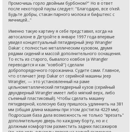
Промочишь горло двойным бурбоном?" Но в ответ
после некоторой паузы следует: "Благодарю, все о’кей.
Будьте добры, стакан парного молока и бифштекс с
яичницей..."
Именно такую картину я себе представил, когда на
автосалоне в Детройте в январе 1997 года впервые
увидел концептуальный пятидверный Jeep Wrangler
Dakar: с полностью металлическим кузовом, двумя
рядами сидений и массой дополнительного оснащения.
То есть из старого, бывалого ковбоя (а Wrangler
переводится и как "ковбой") сделали
добропорядочного горожанина. Судите сами. Главное,
что отличает Jeep Dakar от серийной машины Jeep
Wrangler, — это установленный на раме
цельнометаллический пятидверный кузов (серийный
двухдверный Wrangler имеет либо мягкий верх, либо
съемный пластиковый). Чтобы сделать машину
пятидверной, колесную базу пришлось удлиннить на 381
мм (общая длина машины при этом достигла 4229 мм).
Подросшая база дала возможность не только "врезать"
дополнительную дверь по каждому борту, но и с
должным комфортом разместить задних пассажиров
(те, кто хоть однажды трясся на задней скамеечке