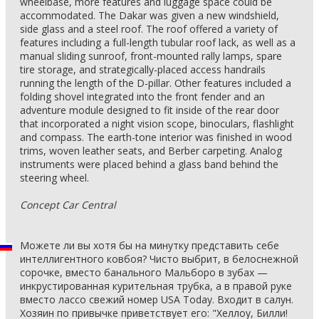
wheelbase, more features and luggage space could be
accommodated. The Dakar was given a new windshield,
side glass and a steel roof. The roof offered a variety of
features including a full-length tubular roof lack, as well as a
manual sliding sunroof, front-mounted rally lamps, spare
tire storage, and strategically-placed access handrails
running the length of the D-pillar. Other features included a
folding shovel integrated into the front fender and an
adventure module designed to fit inside of the rear door
that incorporated a night vision scope, binoculars, flashlight
and compass. The earth-tone interior was finished in wood
trims, woven leather seats, and Berber carpeting. Analog
instruments were placed behind a glass band behind the
steering wheel.
Concept Car Central
Можете ли вы хотя бы на минутку представить себе
интеллигентного ковбоя? Чисто выбрит, в белоснежной
сорочке, вместо банального Мальборо в зубах —
инкрустированная курительная трубка, а в правой руке
вместо лассо свежий номер USA Today. Входит в салун.
Хозяин по привычке приветствует его: "Хеллоу, Билли!