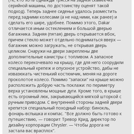
серийной машины, по достоинству оценят такой
подход). Теперь заднее сиденье удалось разместить
перед задними колесами (а не над ними, как ранее) и
сделать его шире, удобнее. Помимо этого, Dakar
отличается иным остеклением и большой дверью
багажника. Задняя (пятая) дверь открывается вбок,
причем стекло может отдельно подниматься вверх —
багажник можно загружать, не открывая дверь
целиком. Снаружи на двери закреплены две
дополнительные канистры с топливом. А запасное
колесо перекочевало на крышу, где для него соорудили
специальный крепеж и опускное устройство, дабы не
извазюкать чистенький костюмчик, меняя на дороге
проколотое колесо. Помимо "запаски" на крыше можно
расположить добрую часть поклажи: по периметру
верха установлены мощные дуги. Кроме того, в крыше
есть огромный люк, закрывающийся мягкой шторкой с
ручным приводом. С внутренней стороны задней двери
крепится специальный походный набор: бинокль,
фонарь-вспышка и компас. "Все должно быть готово к
путешествию, — говорит Тревор Крид, директор по
дизайну корпорации Chrysler. — Чтобы дорога не
застала вас врасплох".