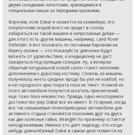
двумя складными лопатками, хранящимися в
специальных нишах за передними крыльями.
Впрочем, если Dakar и окажется на конвейере, его
покупателям скорей всего не придет в голову
забираться на такой машине в непролазные дебри —
для этого есть другие машины, например, Land Rover
Defender. А вот поскакать по песчаным барханам на
берегу океана — это пожалуйста: девчонки будут
визжать от удовольствия, а кондиционер не даст
зажариться под палящим солнцем. Ну, а вечером
обшитый натуральной кожей салон станет неплохим
дополнением к дорогому костюму. Словом, из машины
получилось нечто среднее: вроде бы уже не ковбой, но
и на городского аристократа пока не тянет. И какой из
этого автомобиля получится искатель приключений,
еще тоже пока неизвестно. Правда, одно неоспоримое
достоинство Jeep Dakar все же имеет. В то время, когда
все так называемые полноприводные автомобили для
активного отдыха становятся похожими друг на друга
как две колесные гайки, Wrangler по-прежнему остается
неподражаемым. Именно это дает надежду, что когда-
нибудь длиннобазный Dakar в самом деле появится на