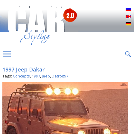
Р
E
D
1997 Jeep Dakar
Tags:
Concepts
,
1997
,
Jeep
,
Detroit97