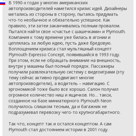
В 1990-х годах у многих американских
автопроизводителей наметился кризис идей. Дизайнеры
метались из стороны в сторону, пытаясь придумать
что-то необычное и обязательно успешное. Как
правило, эти затеи заканчивались полным провалом.
Пытался найти свое «счастье с шашечками» и Plymouth.
Компания к тому времени уже билась в агонии и
цеплялась за любую идею, пусть даже бредовую.
Воплощением кризиса стал мультяшный концепт
Plymouth Expresso Concept, появившийся в 1993 году.
При этом, если не обращать внимание на внешность,
внутри у машины был полный порядок. Пассажиры
получили развлекательную систему с видеоиграми (эту
тему сейчас активно продвигают многие
автопроизводители), а водитель – навигацию. С
эргономикой тоже было все хорошо. Салон получил
огромное количество ниш и ящичков. Но… такси,
созданное на базе миниатюрного Plymouth Neon
получилось слишком тесным, да и багажник не
подразумевал перевозку чего-то крупногабаритного.
Так что, концепт так и остался концептом. А сам
Plymouth стал достоянием истории в 2001 году.