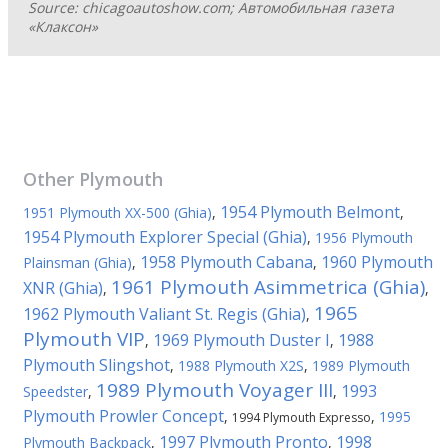
Source: chicagoautoshow.com; Автомобильная газета
«Клаксон»
Other
Plymouth
1954 Plymouth Belmont
1951 Plymouth XX-500 (Ghia)
,
,
1954 Plymouth Explorer Special (Ghia)
,
1956 Plymouth
1958 Plymouth Cabana
1960 Plymouth
Plainsman (Ghia)
,
,
1961 Plymouth Asimmetrica (Ghia)
XNR (Ghia)
,
,
1965
1962 Plymouth Valiant St. Regis (Ghia)
,
Plymouth VIP
1969 Plymouth Duster I
1988
,
,
Plymouth Slingshot
,
1988 Plymouth X2S
,
1989 Plymouth
1989 Plymouth Voyager III
1993
Speedster
,
,
Plymouth Prowler Concept
,
,
1995
1994 Plymouth Expresso
1997 Plymouth Pronto
1998
Plymouth Backpack
,
,