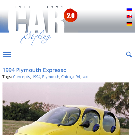
Р
E
D
1994 Plymouth Expresso
Tags:
Concepts
,
1994
,
Plymouth
,
Chicago94
,
taxi