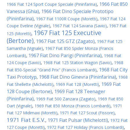
1966 Fiat 850
1966 Fiat 124 Sport Coupe Speciale (Pininfarina)
,
Vanessa (Ghia)
1966 Fiat Dino Speciale Prototipo
,
(Pininfarina)
,
1967 Fiat 1100R Coupe (Moretti)
,
1967 Fiat 124
Coupe Eveline (Vignale)
,
1967 Fiat 124 Savana (Savio)
,
1967 Fiat
1967 Fiat 125 Executive
125 (Moretti)
,
(Bertone)
1967 Fiat 125 GTZ (Zagato)
,
,
1967 Fiat 125
Samantha (Vignale)
,
1967 Fiat 850 Spider Monza (Francis
1967 Fiat Dino Parigi (Pininfarina)
Lombardi)
,
,
1968 Fiat
124 Coupe (Savio)
,
1968 Fiat 125 Station Wagon (Savio)
,
1968
1968 Fiat City
Fiat 850-Special "Grand Prix" (Francis Lombardi)
,
Taxi Prototyp
1968 Fiat Dino Ginevra (Pininfarina)
,
,
1968
1969 Fiat
Fiat Shellette (Michelotti)
,
1969 Fiat 128 (Moretti)
,
128 Coupe (Bertone)
1969 Fiat 128 Teenager
,
(Pininfarina)
,
1969 Fiat 500 Zanzara (Zagato)
,
1969 Fiat 850
Dart (Vignale)
,
1969 Fiat 850 Monza (Francis Lombardi)
,
1971
Fiat 127 Midimaxi (Moretti)
,
1971 Fiat 127 Scout (Fissore)
,
1971 Fiat E.S.V.
1971 Fiat Pulsar (Michelotti)
,
,
1972 Fiat
127 Coupe (Moretti)
,
1972 Fiat 127 Holiday (Francis Lombardi)
,