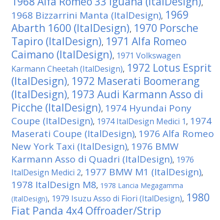
1968 Alfa Romeo 33 Iguana (ItalDesign)
,
1969
1968 Bizzarrini Manta (ItalDesign)
,
Abarth 1600 (ItalDesign)
1970 Porsche
,
Tapiro (ItalDesign)
1971 Alfa Romeo
,
Caimano (ItalDesign)
1971 Volkswagen
,
1972 Lotus Esprit
Karmann Cheetah (ItalDesign)
,
(ItalDesign)
1972 Maserati Boomerang
,
(ItalDesign)
1973 Audi Karmann Asso di
,
Picche (ItalDesign)
1974 Hyundai Pony
,
Coupe (ItalDesign)
1974
1974 ItalDesign Medici 1
,
,
Maserati Coupe (ItalDesign)
1976 Alfa Romeo
,
New York Taxi (ItalDesign)
1976 BMW
,
Karmann Asso di Quadri (ItalDesign)
1976
,
1977 BMW M1 (ItalDesign)
ItalDesign Medici 2
,
,
1978 ItalDesign M8
,
1978 Lancia Megagamma
1980
1979 Isuzu Asso di Fiori (ItalDesign)
(ItalDesign)
,
,
Fiat Panda 4x4 Offroader/Strip