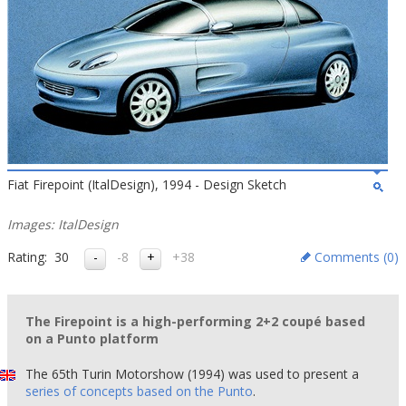
Fiat Firepoint (ItalDesign), 1994 - Design Sketch
Images: ItalDesign
Rating:
30
-8
+38
Comments (
0
)
The Firepoint is a high-performing 2+2 coupé based
on a Punto platform
The 65th Turin Motorshow (1994) was used to present a
series of concepts based on the Punto
.