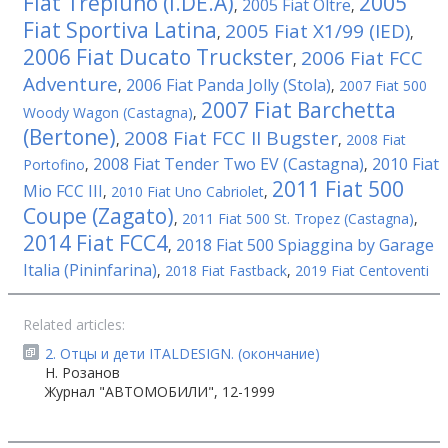
Fiat Trepiuno (I.DE.A)
2005
2005 Fiat Oltre
,
,
Fiat Sportiva Latina
2005 Fiat X1/99 (IED)
,
,
2006 Fiat Ducato Truckster
2006 Fiat FCC
,
Adventure
2006 Fiat Panda Jolly (Stola)
,
,
2007 Fiat 500
2007 Fiat Barchetta
Woody Wagon (Castagna)
,
(Bertone)
2008 Fiat FCC II Bugster
,
,
2008 Fiat
2008 Fiat Tender Two EV (Castagna)
2010 Fiat
Portofino
,
,
2011 Fiat 500
Mio FCC III
,
2010 Fiat Uno Cabriolet
,
Coupe (Zagato)
,
2011 Fiat 500 St. Tropez (Castagna)
,
2014 Fiat FCC4
2018 Fiat 500 Spiaggina by Garage
,
Italia (Pininfarina)
,
2018 Fiat Fastback
,
2019 Fiat Centoventi
Related articles:
2. Отцы и дети ITALDESIGN. (окончание)
Н. Розанов
Журнал "АВТОМОБИЛИ", 12-1999