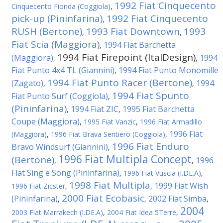
1992 Fiat Cinquecento
Cinquecento Fionda (Coggiola)
,
pick-up (Pininfarina)
1992 Fiat Cinquecento
,
RUSH (Bertone)
1993 Fiat Downtown
1993
,
,
Fiat Scia (Maggiora)
1994 Fiat Barchetta
,
1994 Fiat Firepoint (ItalDesign)
(Maggiora)
1994
,
,
Fiat Punto 4x4 TL (Giannini)
1994 Fiat Punto Monomille
,
1994 Fiat Punto Racer (Bertone)
(Zagato)
1994
,
,
1994 Fiat Spunto
Fiat Punto Surf (Coggiola)
,
(Pininfarina)
1994 Fiat ZIC
1995 Fiat Barchetta
,
,
Coupe (Maggiora)
,
1995 Fiat Vanzic
,
1996 Fiat Armadillo
1996 Fiat
(Maggiora)
,
1996 Fiat Brava Sentiero (Coggiola)
,
1996 Fiat Enduro
Bravo Windsurf (Giannini)
,
1996 Fiat Multipla Concept
(Bertone)
1996
,
,
Fiat Sing e Song (Pininfarina)
,
1996 Fiat Vuscia (I.DE.A)
,
1998 Fiat Multipla
1999 Fiat Wish
1996 Fiat Zicster
,
,
2000 Fiat Ecobasic
(Pininfarina)
2002 Fiat Simba
,
,
,
2004
2003 Fiat Marrakech (I.DE.A)
,
2004 Fiat Idea 5Terre
,