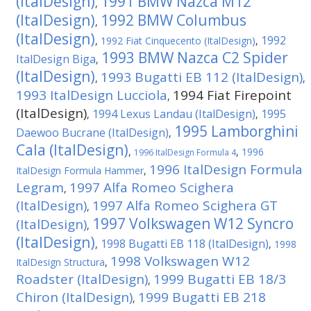
(ItalDesign)
1991 BMW Nazca M12
,
(ItalDesign)
1992 BMW Columbus
,
(ItalDesign)
1992
,
1992 Fiat Cinquecento (ItalDesign)
,
1993 BMW Nazca C2 Spider
ItalDesign Biga
,
(ItalDesign)
1993 Bugatti EB 112 (ItalDesign)
,
,
1993 ItalDesign Lucciola
1994 Fiat Firepoint
,
(ItalDesign)
1994 Lexus Landau (ItalDesign)
1995
,
,
1995 Lamborghini
Daewoo Bucrane (ItalDesign)
,
Cala (ItalDesign)
,
,
1996
1996 ItalDesign Formula 4
1996 ItalDesign Formula
ItalDesign Formula Hammer
,
Legram
1997 Alfa Romeo Scighera
,
(ItalDesign)
1997 Alfa Romeo Scighera GT
,
1997 Volkswagen W12 Syncro
(ItalDesign)
,
(ItalDesign)
1998 Bugatti EB 118 (ItalDesign)
,
,
1998
1998 Volkswagen W12
ItalDesign Structura
,
Roadster (ItalDesign)
1999 Bugatti EB 18/3
,
Chiron (ItalDesign)
1999 Bugatti EB 218
,