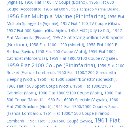
(Vignale)
,
1956 Fiat 1100 TV Coupé (Boano)
,
1956 Fiat 600
Coupe (Accossato)
,
,
1956 Fiat 600 Multipla Torpedo Marina (Boano)
1956 Fiat Multipla Marine (Pininfarina)
,
1956 Fiat
Multipla Spiaggetta (Vignale)
,
1957 Fiat 1100 TV Coupe (Ghia)
,
1957 Fiat Jolly (Ghia)
1957 Fiat 500 Spider (Ghia Aigle)
,
,
1957
1957 Fiat Stanguellini 1200 Spider
Fiat Marianella (Fissore)
,
(Bertone)
,
1958 Fiat 1100-1200 (Moretti)
,
1958 Fiat 1400 B
Berlina (Savio)
,
1958 Fiat 500 Coupe (Viotti)
,
1959 Fiat 1800
Cabriolet (Monterosa)
,
1959 Fiat 1800/2100 Coupe (Vignale)
,
1959 Fiat 2100 Coupe (Pininfarina)
,
1959 Fiat 2100
Rocket (Francis Lombardi)
,
1960 Fiat 1100/1200 Giardinetta
Sleeping (Viotti)
,
1960 Fiat 1500 Spider 'Bonetto' (Boneschi)
,
1960 Fiat 1500 Sport Coupe (Viotti)
,
1960 Fiat 1800/2100
Cabriolet (Viotti)
,
1960 Fiat 1800/2100 Coupe (Viotti)
,
1960 Fiat
500 Coupe (Moretti)
,
1960 Fiat 600D Speciale (Vignale)
,
1960
Fiat 750 Granluce (Viotti)
,
1961 Fiat 1300/1500 Country Sport
(Francis Lombardi)
,
1961 Fiat 1300/1500 Coupe (Francis
1961 Fiat
Lombardi)
,
1961 Fiat 1300/1500 Coupé (Savio)
,