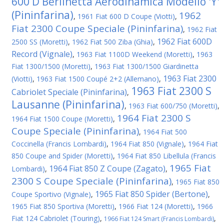
600 D Berlinetta Aerodinamica Modello 'Y'
(Pininfarina)
1962
,
1961 Fiat 600 D Coupe (Viotti)
,
Fiat 2300 Coupe Speciale (Pininfarina)
,
1962 Fiat
1962 Fiat 600D
2500 SS (Moretti)
,
1962 Fiat 500 Ziba (Ghia)
,
Record (Vignale)
,
1963 Fiat 1100D Weekend (Moretti)
,
1963
Fiat 1300/1500 (Moretti)
,
1963 Fiat 1300/1500 Giardinetta
1963 Fiat 2300
(Viotti)
,
1963 Fiat 1500 Coupé 2+2 (Allemano)
,
1963 Fiat 2300 S
Cabriolet Speciale (Pininfarina)
,
Lausanne (Pininfarina)
,
1963 Fiat 600/750 (Moretti)
,
1964 Fiat 2300 S
1964 Fiat 1500 Coupe (Moretti)
,
Coupe Speciale (Pininfarina)
,
1964 Fiat 500
Coccinella (Francis Lombardi)
,
1964 Fiat 850 (Vignale)
,
1964 Fiat
850 Coupe and Spider (Moretti)
,
1964 Fiat 850 Libellula (Francis
1965 Fiat
1964 Fiat 850 Z Coupe (Zagato)
Lombardi)
,
,
2300 S Coupe Speciale (Pininfarina)
,
1965 Fiat 850
1965 Fiat 850 Spider (Bertone)
Coupe Sportivo (Vignale)
,
,
1965 Fiat 850 Sportiva (Moretti)
,
1966 Fiat 124 (Moretti)
,
1966
Fiat 124 Cabriolet (Touring)
,
,
1966 Fiat 124 Smart (Francis Lombardi)