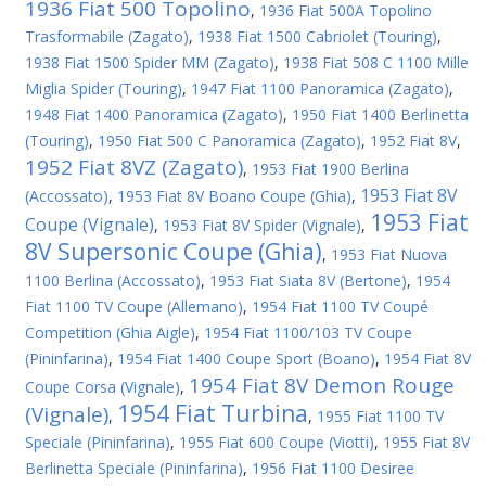
1936 Fiat 500 Topolino
,
1936 Fiat 500A Topolino
Trasformabile (Zagato)
,
1938 Fiat 1500 Cabriolet (Touring)
,
1938 Fiat 1500 Spider MM (Zagato)
,
1938 Fiat 508 C 1100 Mille
Miglia Spider (Touring)
,
1947 Fiat 1100 Panoramica (Zagato)
,
1948 Fiat 1400 Panoramica (Zagato)
,
1950 Fiat 1400 Berlinetta
(Touring)
,
1950 Fiat 500 C Panoramica (Zagato)
,
1952 Fiat 8V
,
1952 Fiat 8VZ (Zagato)
,
1953 Fiat 1900 Berlina
1953 Fiat 8V
(Accossato)
,
1953 Fiat 8V Boano Coupe (Ghia)
,
1953 Fiat
Coupe (Vignale)
,
1953 Fiat 8V Spider (Vignale)
,
8V Supersonic Coupe (Ghia)
,
1953 Fiat Nuova
1100 Berlina (Accossato)
,
1953 Fiat Siata 8V (Bertone)
,
1954
Fiat 1100 TV Coupe (Allemano)
,
1954 Fiat 1100 TV Coupé
Competition (Ghia Aigle)
,
1954 Fiat 1100/103 TV Coupe
(Pininfarina)
,
1954 Fiat 1400 Coupe Sport (Boano)
,
1954 Fiat 8V
1954 Fiat 8V Demon Rouge
Coupe Corsa (Vignale)
,
1954 Fiat Turbina
(Vignale)
,
,
1955 Fiat 1100 TV
Speciale (Pininfarina)
,
1955 Fiat 600 Coupe (Viotti)
,
1955 Fiat 8V
Berlinetta Speciale (Pininfarina)
,
1956 Fiat 1100 Desiree