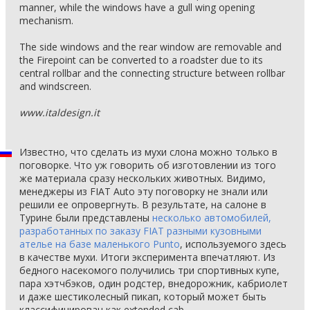
manner, while the windows have a gull wing opening
mechanism.
The side windows and the rear window are removable and
the Firepoint can be converted to a roadster due to its
central rollbar and the connecting structure between rollbar
and windscreen.
www.italdesign.it
Известно, что сделать из мухи слона можно только в
поговорке. Что уж говорить об изготовлении из того
же материала сразу нескольких животных. Видимо,
менеджеры из FIAT Auto эту поговорку не знали или
решили ее опровергнуть. В результате, на салоне в
Турине были представлены
несколько автомобилей,
разработанных по заказу FIAT разными кузовными
ателье на базе маленького Punto
, используемого здесь
в качестве мухи. Итоги эксперимента впечатляют. Из
бедного насекомого получились три спортивных купе,
пара хэтчбэков, один родстер, внедорожник, кабриолет
и даже шестиколесный пикап, который может быть
классифицирован как extended cab.