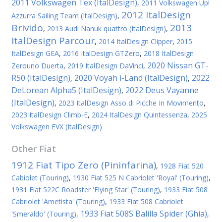
2011 Volkswagen Tex (ItalDesign)
,
2011 Volkswagen Up!
2012 ItalDesign
Azzurra Sailing Team (ItalDesign)
,
Brivido
2013
,
2013 Audi Nanuk quattro (ItalDesign)
,
ItalDesign Parcour
,
2014 ItalDesign Clipper
,
2015
ItalDesign GEA
,
2016 ItalDesign GTZero
,
2018 ItalDesign
2020 Nissan GT-
Zerouno Duerta
,
2019 ItalDesign DaVinci
,
R50 (ItalDesign)
2020 Voyah i-Land (ItalDesign)
2022
,
,
DeLorean Alpha5 (ItalDesign)
2022 Deus Vayanne
,
(ItalDesign)
,
2023 ItalDesign Asso di Picche In Movimento
,
2023 ItalDesign Climb-E
,
2024 ItalDesign Quintessenza
,
2025
Volkswagen EVX (ItalDesign)
Other
Fiat
1912 Fiat Tipo Zero (Pininfarina)
,
1928 Fiat 520
Cabiolet (Touring)
,
1930 Fiat 525 N Cabriolet 'Royal' (Touring)
,
1931 Fiat 522C Roadster 'Flying Star' (Touring)
,
1933 Fiat 508
Cabriolet 'Ametista' (Touring)
,
1933 Fiat 508 Cabriolet
1933 Fiat 508S Balilla Spider (Ghia)
'Smeraldo' (Touring)
,
,