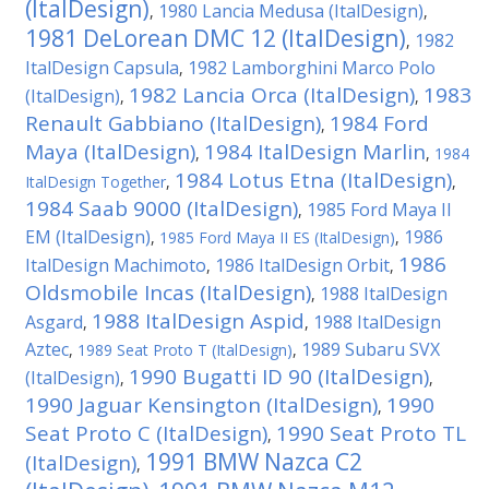
(ItalDesign)
1980 Lancia Medusa (ItalDesign)
,
,
1981 DeLorean DMC 12 (ItalDesign)
1982
,
ItalDesign Capsula
1982 Lamborghini Marco Polo
,
1982 Lancia Orca (ItalDesign)
1983
(ItalDesign)
,
,
Renault Gabbiano (ItalDesign)
1984 Ford
,
Maya (ItalDesign)
1984 ItalDesign Marlin
,
,
1984
1984 Lotus Etna (ItalDesign)
ItalDesign Together
,
,
1984 Saab 9000 (ItalDesign)
1985 Ford Maya II
,
EM (ItalDesign)
1986
,
1985 Ford Maya II ES (ItalDesign)
,
1986
ItalDesign Machimoto
1986 ItalDesign Orbit
,
,
Oldsmobile Incas (ItalDesign)
1988 ItalDesign
,
1988 ItalDesign Aspid
Asgard
1988 ItalDesign
,
,
Aztec
1989 Subaru SVX
,
1989 Seat Proto T (ItalDesign)
,
1990 Bugatti ID 90 (ItalDesign)
(ItalDesign)
,
,
1990 Jaguar Kensington (ItalDesign)
1990
,
Seat Proto C (ItalDesign)
1990 Seat Proto TL
,
1991 BMW Nazca C2
(ItalDesign)
,