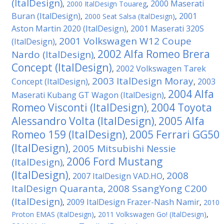
(ItalDesign)
2000 Maserati
,
2000 ItalDesign Touareg
,
Buran (ItalDesign)
2001
,
2000 Seat Salsa (ItalDesign)
,
Aston Martin 2020 (ItalDesign)
2001 Maserati 320S
,
2001 Volkswagen W12 Coupe
(ItalDesign)
,
2002 Alfa Romeo Brera
Nardo (ItalDesign)
,
Concept (ItalDesign)
2002 Volkswagen Tarek
,
2003 ItalDesign Moray
Concept (ItalDesign)
2003
,
,
2004 Alfa
Maserati Kubang GT Wagon (ItalDesign)
,
Romeo Visconti (ItalDesign)
2004 Toyota
,
Alessandro Volta (ItalDesign)
2005 Alfa
,
Romeo 159 (ItalDesign)
2005 Ferrari GG50
,
(ItalDesign)
2005 Mitsubishi Nessie
,
2006 Ford Mustang
(ItalDesign)
,
(ItalDesign)
2008
2007 ItalDesign VAD.HO
,
,
ItalDesign Quaranta
2008 SsangYong C200
,
(ItalDesign)
2009 ItalDesign Frazer-Nash Namir
,
,
2010
Proton EMAS (ItalDesign)
,
2011 Volkswagen Gо! (ItalDesign)
,