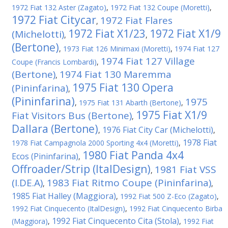
1972 Fiat 132 Aster (Zagato)
,
1972 Fiat 132 Coupe (Moretti)
,
1972 Fiat Citycar
1972 Fiat Flares
,
1972 Fiat X1/23
1972 Fiat X1/9
(Michelotti)
,
,
(Bertone)
,
1973 Fiat 126 Minimaxi (Moretti)
,
1974 Fiat 127
1974 Fiat 127 Village
Coupe (Francis Lombardi)
,
(Bertone)
1974 Fiat 130 Maremma
,
1975 Fiat 130 Opera
(Pininfarina)
,
(Pininfarina)
1975
,
1975 Fiat 131 Abarth (Bertone)
,
1975 Fiat X1/9
Fiat Visitors Bus (Bertone)
,
Dallara (Bertone)
1976 Fiat City Car (Michelotti)
,
,
1978 Fiat
1978 Fiat Campagnola 2000 Sporting 4x4 (Moretti)
,
1980 Fiat Panda 4x4
Ecos (Pininfarina)
,
Offroader/Strip (ItalDesign)
1981 Fiat VSS
,
(I.DE.A)
1983 Fiat Ritmo Coupe (Pininfarina)
,
,
1985 Fiat Halley (Maggiora)
,
1992 Fiat 500 Z-Eco (Zagato)
,
1992 Fiat Cinquecento (ItalDesign)
,
1992 Fiat Cinquecento Birba
1992 Fiat Cinquecento Cita (Stola)
(Maggiora)
,
,
1992 Fiat