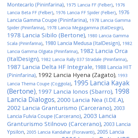
Montecarlo (Pininfarina)
,
1975 Lancia FF (Felber)
,
1976
1976
Lancia Beta FF (Felber)
,
1976 Lancia FF Spider (Felber)
,
Lancia Gamma Coupe (Pininfarina)
,
1978 Lancia Gamma
Spider (Pininfarina)
,
1978 Lancia Megagamma (ItalDesign)
,
1978 Lancia Sibilo (Bertone)
,
1980 Lancia Gamma
1980 Lancia Medusa (ItalDesign)
Scala (Pininfarina)
,
,
1982
1982 Lancia Orca
Lancia Gamma Olgiata (Pininfarina)
,
(ItalDesign)
,
1982 Lancia Rally 037 Stradale (Pininfarina)
,
1987 Lancia Delta HF Integrale
1988 Lancia HIT
,
1992 Lancia Hyena (Zagato)
(Pininfarina)
,
,
1993
1995 Lancia Kayak
Lancia Thema Coupe (Coggiola)
,
(Bertone)
1998
1997 Lancia Ionos (Sbarro)
,
,
Lancia Dialogos
2000 Lancia Nea (I.DE.A)
,
,
2002 Lancia Granturismo (Carcerano)
2003
,
2003 Lancia
Lancia Fulvia Coupe (Carcerano)
,
Granturismo Stilnovo (Carcerano)
2003 Lancia
,
Ypsilon
2005 Lancia
,
2005 Lancia Kandahar (Fioravanti)
,