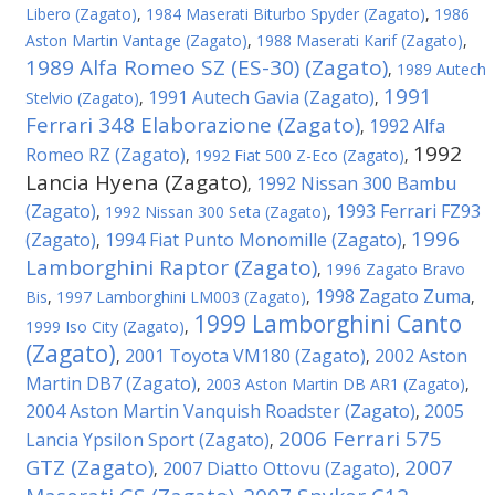
Libero (Zagato)
,
1984 Maserati Biturbo Spyder (Zagato)
,
1986
Aston Martin Vantage (Zagato)
,
1988 Maserati Karif (Zagato)
,
1989 Alfa Romeo SZ (ES-30) (Zagato)
,
1989 Autech
1991
1991 Autech Gavia (Zagato)
Stelvio (Zagato)
,
,
Ferrari 348 Elaborazione (Zagato)
1992 Alfa
,
1992
Romeo RZ (Zagato)
,
1992 Fiat 500 Z-Eco (Zagato)
,
Lancia Hyena (Zagato)
1992 Nissan 300 Bambu
,
(Zagato)
1993 Ferrari FZ93
,
1992 Nissan 300 Seta (Zagato)
,
1996
(Zagato)
1994 Fiat Punto Monomille (Zagato)
,
,
Lamborghini Raptor (Zagato)
,
1996 Zagato Bravo
1998 Zagato Zuma
Bis
,
1997 Lamborghini LM003 (Zagato)
,
,
1999 Lamborghini Canto
1999 Iso City (Zagato)
,
(Zagato)
2001 Toyota VM180 (Zagato)
2002 Aston
,
,
Martin DB7 (Zagato)
,
2003 Aston Martin DB AR1 (Zagato)
,
2004 Aston Martin Vanquish Roadster (Zagato)
2005
,
2006 Ferrari 575
Lancia Ypsilon Sport (Zagato)
,
GTZ (Zagato)
2007
2007 Diatto Ottovu (Zagato)
,
,