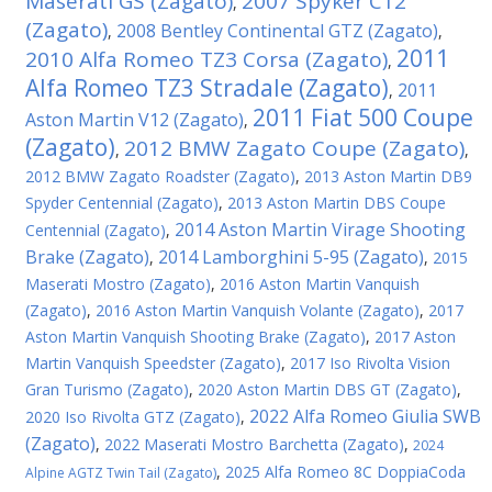
Maserati GS (Zagato)
2007 Spyker C12
,
(Zagato)
2008 Bentley Continental GTZ (Zagato)
,
,
2011
2010 Alfa Romeo TZ3 Corsa (Zagato)
,
Alfa Romeo TZ3 Stradale (Zagato)
2011
,
2011 Fiat 500 Coupe
Aston Martin V12 (Zagato)
,
(Zagato)
2012 BMW Zagato Coupe (Zagato)
,
,
2012 BMW Zagato Roadster (Zagato)
,
2013 Aston Martin DB9
Spyder Centennial (Zagato)
,
2013 Aston Martin DBS Coupe
2014 Aston Martin Virage Shooting
Centennial (Zagato)
,
Brake (Zagato)
2014 Lamborghini 5-95 (Zagato)
,
,
2015
Maserati Mostro (Zagato)
,
2016 Aston Martin Vanquish
(Zagato)
,
2016 Aston Martin Vanquish Volante (Zagato)
,
2017
Aston Martin Vanquish Shooting Brake (Zagato)
,
2017 Aston
Martin Vanquish Speedster (Zagato)
,
2017 Iso Rivolta Vision
Gran Turismo (Zagato)
,
2020 Aston Martin DBS GT (Zagato)
,
2022 Alfa Romeo Giulia SWB
2020 Iso Rivolta GTZ (Zagato)
,
(Zagato)
,
2022 Maserati Mostro Barchetta (Zagato)
,
2024
,
2025 Alfa Romeo 8C DoppiaCoda
Alpine AGTZ Twin Tail (Zagato)