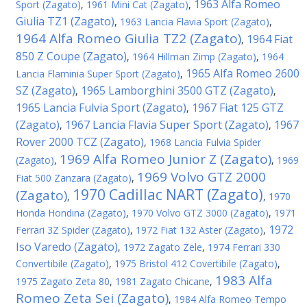
1963 Alfa Romeo
Sport (Zagato)
,
1961 Mini Cat (Zagato)
,
Giulia TZ1 (Zagato)
,
1963 Lancia Flavia Sport (Zagato)
,
1964 Alfa Romeo Giulia TZ2 (Zagato)
1964 Fiat
,
850 Z Coupe (Zagato)
,
1964 Hillman Zimp (Zagato)
,
1964
1965 Alfa Romeo 2600
Lancia Flaminia Super Sport (Zagato)
,
SZ (Zagato)
1965 Lamborghini 3500 GTZ (Zagato)
,
,
1965 Lancia Fulvia Sport (Zagato)
1967 Fiat 125 GTZ
,
(Zagato)
1967 Lancia Flavia Super Sport (Zagato)
1967
,
,
Rover 2000 TCZ (Zagato)
,
1968 Lancia Fulvia Spider
1969 Alfa Romeo Junior Z (Zagato)
(Zagato)
,
,
1969
1969 Volvo GTZ 2000
Fiat 500 Zanzara (Zagato)
,
1970 Cadillac NART (Zagato)
(Zagato)
,
,
1970
Honda Hondina (Zagato)
,
1970 Volvo GTZ 3000 (Zagato)
,
1971
1972
Ferrari 3Z Spider (Zagato)
,
1972 Fiat 132 Aster (Zagato)
,
Iso Varedo (Zagato)
,
1972 Zagato Zele
,
1974 Ferrari 330
Convertibile (Zagato)
,
1975 Bristol 412 Covertibile (Zagato)
,
1983 Alfa
1975 Zagato Zeta 80
,
1981 Zagato Chicane
,
Romeo Zeta Sei (Zagato)
,
1984 Alfa Romeo Tempo