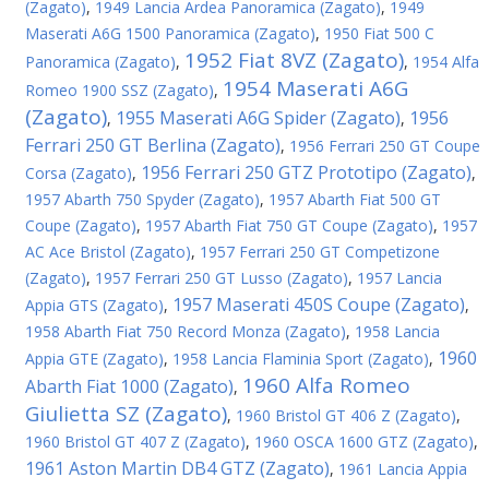
(Zagato)
,
1949 Lancia Ardea Panoramica (Zagato)
,
1949
Maserati A6G 1500 Panoramica (Zagato)
,
1950 Fiat 500 C
1952 Fiat 8VZ (Zagato)
Panoramica (Zagato)
,
,
1954 Alfa
1954 Maserati A6G
Romeo 1900 SSZ (Zagato)
,
(Zagato)
1955 Maserati A6G Spider (Zagato)
1956
,
,
Ferrari 250 GT Berlina (Zagato)
,
1956 Ferrari 250 GT Coupe
1956 Ferrari 250 GTZ Prototipo (Zagato)
Corsa (Zagato)
,
,
1957 Abarth 750 Spyder (Zagato)
,
1957 Abarth Fiat 500 GT
Coupe (Zagato)
,
1957 Abarth Fiat 750 GT Coupe (Zagato)
,
1957
AC Ace Bristol (Zagato)
,
1957 Ferrari 250 GT Competizone
(Zagato)
,
1957 Ferrari 250 GT Lusso (Zagato)
,
1957 Lancia
1957 Maserati 450S Coupe (Zagato)
Appia GTS (Zagato)
,
,
1958 Abarth Fiat 750 Record Monza (Zagato)
,
1958 Lancia
1960
Appia GTE (Zagato)
,
1958 Lancia Flaminia Sport (Zagato)
,
1960 Alfa Romeo
Abarth Fiat 1000 (Zagato)
,
Giulietta SZ (Zagato)
,
1960 Bristol GT 406 Z (Zagato)
,
1960 Bristol GT 407 Z (Zagato)
,
1960 OSCA 1600 GTZ (Zagato)
,
1961 Aston Martin DB4 GTZ (Zagato)
,
1961 Lancia Appia