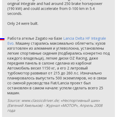
original Integrale and had around 250 brake horsepower
(190 kW) and could accelerate from 0-100 km in 5.4
seconds.
Only 24 were built.
Работа ателье Zagato на базе
Lancia Delta HF Integrale
Evo
. Машину старались максимально облегчить: кузов
изготовлен из алюминия и углеволокна, установлены
легкие спортивные сидения (подбирались конкретно под
каждого владельца), легкие диски OZ Racing, даже
передняя панель в салоне сделана из карбона!
Автомобиль весил 1150 кг, а его 2 литровый
турбомотор развивал от 215 до 260 л.с. Изначально
планировалось выпустить 500 экземпляров, но в связи
со сменой руководства Fiat/Lancia проект был
остановлен в самом начале: успели сделать всего 25
машин.
Source: www.classicdriver.de; «Неспортивный шик»
(Евгений Хмельков) - Журнал «МОТОР», Апрель 2008
года