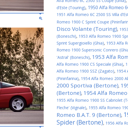
Alfa Romeo 6C 2500 SS Coupe (Ghia)
,
1950 Alfa Romeo 6C
d’Este (Touring)
,
1951 Alfa Romeo 6C 2500 SS Villa d’Est
Romeo 1900 C Sprint Coupe (Pininfari
Disco Volante (Touring)
,
1953
(Boneschi)
,
1953 Alfa Romeo 1900 Spri
Sprint Supergioiello (Ghia)
,
1953 Alfa R
Romeo 1900 Supersonic Conrero (Ghi
1953 Alfa Rom
'Astral' (Boneschi)
,
Alfa Romeo 1900 CS Speciale (Ghia)
,
1
Alfa Romeo 1900 SSZ (Zagato)
,
1954 
(Pininfarina)
,
1954 Alfa Romeo 2000 Ab
2000 Sportiva (Bertone)
19
,
(Bertone)
1954 Alfa Romeo 
,
1955 Alfa Romeo 1900 SS Cabriolet (T
Fleche' (Vignale)
,
1955 Alfa Romeo 1900
1
Romeo B.A.T. 9 (Bertone)
,
Spider (Bertone)
,
1956 Alfa R