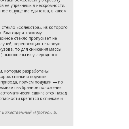
ов не упрекнешь в нескромности.
ьное ощущение единства, в каком
стекло «Солекстра», из которого
. Благодаря тонкому
ойное стекло пропускает не
 лучей, переносящих тепловую
кузова, то для снижения массы
т) выполнены из углеродного
м, которые разработаны
аро»: спинки и подушки
опривода, причем подушки — по
поминает выбранное положение.
 автоматически сдвигаются назад
опасности крепятся к спинкам и
u; Божественный «Протео», В.