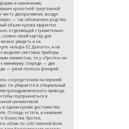
 форме и назначению.
вершен крохотной треугольной
а чисто декоративная, воздух
йлере) — так обозначено родство
вный объем кузова эффектно
ельно отделяющей стремительно-
 словно некий картер для
 можно увидеть и на
купе «Альфа-SZ Дзагато», и на
гих моделях световые приборы
ным элементом, то у «Протео» их
 к минимуму: спереди — две
ади — узкая полоска фонарей.
ео» сосредоточили на верхней
аре. Он убирается в специальный
лектрогидравлического привода.
, чтобы поупражняться в
ожной кинематикой.
ь в одном кузове достоинства
пе. Отсюда, кстати, и название
го божества Протея,
ть облик по собственной воле.
мо-таки божественную красоту