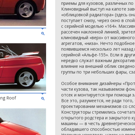
приемы для кузовов, различных по
Клиновидный выступ на капоте за
«облицовкой радиатора» (здесь он
поступает снизу, через окно в спо
с серийной моделью «164». Масси
рассечен наклонной линией, зрит
клиновидный «верх» от массивного,
агрегатов, «низа». Нечто подобное
появившемся несколько лет назад 
серийной «Альфе-155». Если в дру
нередко служат важным декоратив
влияние на внешний облик сведено
группы по три небольших фары, сз
Особое внимание дизайнеры «Прот
части кузова, так называемом фон
отсек и монтируется при помощи э
ing Roof
Все это, разумеется, не ради того
проектировании механизмов со сл
Конструкторы стремились сочетат
открытого родстера и закрытого ку
машины — в честь древнегреческо
обладавшего способностью изменя
Нетрудно усмотреть намек на пря