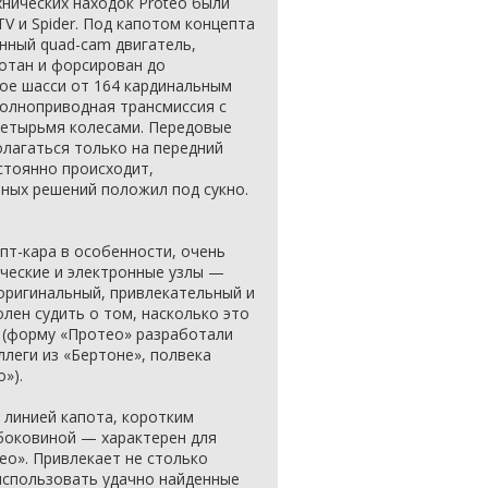
хнических находок Proteo были
V и Spider. Под капотом концепта
нный quad-cam двигатель,
отан и форсирован до
ное шасси от 164 кардинальным
полноприводная трансмиссия с
етырьмя колесами. Передовые
лагаться только на передний
стоянно происходит,
ных решений положил под сукно.
пт-кара в особенности, очень
ческие и электронные узлы —
оригинальный, привлекательный и
лен судить о том, насколько это
 (форму «Протео» разработали
ллеги из «Бертоне», полвека
»).
 линией капота, коротким
боковиной — характерен для
о». Привлекает не столько
 использовать удачно найденные