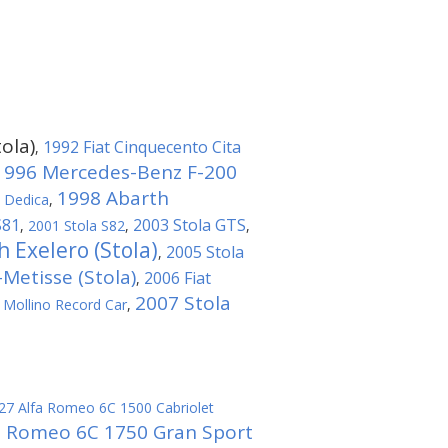
ola)
1992 Fiat Cinquecento Cita
,
1996 Mercedes-Benz F-200
1998 Abarth
a Dedica
,
S81
2003 Stola GTS
,
2001 Stola S82
,
,
 Exelero (Stola)
2005 Stola
,
Metisse (Stola)
2006 Fiat
,
2007 Stola
 Mollino Record Car
,
27 Alfa Romeo 6C 1500 Cabriolet
a Romeo 6C 1750 Gran Sport