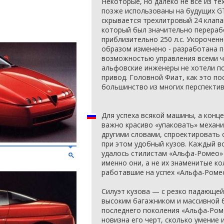
Некоторые, но далеко не все из те
позже использованы на будущих GT
скрывается трехлитровый 24 клапа
который был значительно перераб
приблизительно 250 л.с. Укорочен
образом изменено - разработана 
возможностью управления всеми ч
альфовские инженеры не хотели по
привод. Головной Фиат, как это по
большинство из многих перспектив
Для успеха всякой машины, а конце
важно красиво «упаковать» механи
другими словами, спроектировать 
при этом удобный кузов. Каждый во
удалось стилистам «Альфа-Ромео»
именно они, а не их знаменитые ко
работавшие на успех «Альфа-Ромео
Силуэт кузова — с резко падающей
высоким багажником и массивной 
последнего поколения «Альфа-Роме
новизна его черт, сколько умение