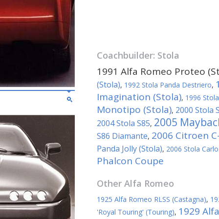
Coachbuilder:
Stola
1991 Alfa Romeo Proteo (St
(Stola)
,
1992 Stola Panda Destriero
,
Imagination (Stola)
,
1996 Stol
Monotipo (Stola)
2000 Stola 
,
2005 Maybach
2004 Stola S85
,
2006 Citroen C-
S86 Diamante
,
Panda Jolly (Stola)
,
2006 Stola Carlo
Phalcon Coupe
Other
Alfa Romeo
1925 Alfa Romeo RLSS (Castagna)
,
19
1929 Alf
'Royal Touring' (Touring)
,