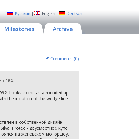
Русский
|
English
|
Deutsch
Milestones
Archive
Comments (
0
)
o 164.
992. Looks to me as a rounded up
th the inclution of the wedge line
ствлен в собственной дизайн-
Silva. Proteo - двухместное купе
стоялся на женевском моторшоу.