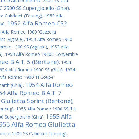
1949 Alfa Romeo 6C 2500 SS Villa
 2500 SS Supergioiello (Ghia)
,
e Cabriolet (Touring)
,
1952 Alfa
1952 Alfa Romeo C52
na)
,
 Alfa Romeo 1900 'Gazzella'
nt (Vignale)
,
1953 Alfa Romeo 1900
omeo 1900 SS (Vignale)
,
1953 Alfa
a)
,
1953 Alfa Romeo 1900C Convertible
eo B.A.T. 5 (Bertone)
,
1954
954 Alfa Romeo 1900 SS (Ghia)
,
1954
Alfa Romeo 1900 TI Coupe
1954 Alfa Romeo
arth (Ghia)
,
54 Alfa Romeo B.A.T. 7
Giulietta Sprint (Bertone)
,
ouring)
,
1955 Alfa Romeo 1900 SS 'La
1955 Alfa
 Supergioiello (Ghia)
,
955 Alfa Romeo Giulietta
omeo 1900 SS Cabriolet (Touring)
,