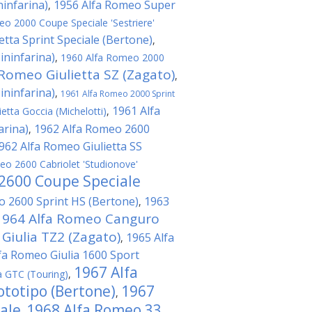
ninfarina)
1956 Alfa Romeo Super
,
o 2000 Coupe Speciale 'Sestriere'
etta Sprint Speciale (Bertone)
,
ininfarina)
,
1960 Alfa Romeo 2000
Romeo Giulietta SZ (Zagato)
,
ininfarina)
,
1961 Alfa Romeo 2000 Sprint
1961 Alfa
etta Goccia (Michelotti)
,
arina)
1962 Alfa Romeo 2600
,
962 Alfa Romeo Giulietta SS
o 2600 Cabriolet 'Studionove'
2600 Coupe Speciale
o 2600 Sprint HS (Bertone)
1963
,
1964 Alfa Romeo Canguro
Giulia TZ2 (Zagato)
1965 Alfa
,
fa Romeo Giulia 1600 Sport
1967 Alfa
a GTC (Touring)
,
totipo (Bertone)
1967
,
ale
1968 Alfa Romeo 33
,