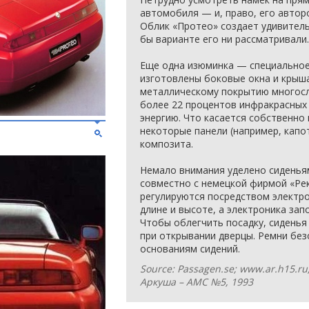
автомобиля — и, право, его автор
Облик «Протео» создает удивител
бы варианте его ни рассматривали.
Еще одна изюминка — специальное 
изготовлены боковые окна и крыша
металлическому покрытию многосл
более 22 процентов инфракрасных
энергию. Что касается собственно 
некоторые панели (например, капо
композита.
Немало внимания уделено сиденья
совместно с немецкой фирмой «Рек
регулируются посредством электр
длине и высоте, а электроника за
Чтобы облегчить посадку, сиденья
при открывании дверцы. Ремни без
основаниям сидений.
Source: Passagen.se; www.ar.h15.r
Аркуша – АМС №5, 1993