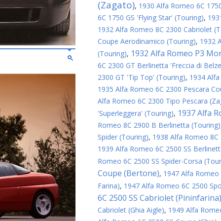
(Zagato)
,
1930 Alfa Romeo 6C 1750 
6C 1750 GS 'Flying Star' (Touring)
,
193
1932 Alfa Romeo 8C 2300 Cabriolet (T
Coupe Aerodinamico (Touring)
,
1932 
1932 Alfa Romeo P3 Mon
(Touring)
,
6C 2300 GT Berlinetta 'Freccia di Belze
2300 GT 'Tip Top' (Touring)
,
1934 Alf
1935 Alfa Romeo 6C 2300 Pescara Cou
Alfa Romeo 6C 2300 Tipo Pescara (Za
1937 Alfa R
'Superleggera' (Touring)
,
Romeo 8C 2900 B Berlinetta (Touring)
Spider (Touring)
,
1938 Alfa Romeo 8C 
1939 Alfa Romeo 6C 2500 SS Berlinett
Romeo 6C 2500 SS Spider-Corsa (Tour
Coupe (Bertone)
,
1947 Alfa Romeo 6
Farina)
,
1947 Alfa Romeo 6C 2500 Spor
6C 2500 SS Cabriolet (Pininfarina
Cabriolet (Ghia Aigle)
,
1949 Alfa Rome