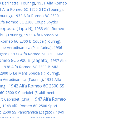
Berlinetta (Touring)
,
1931 Alfa Romeo
1 Alfa Romeo 6C 1750 GTC (Touring)
,
ouring)
,
1932 Alfa Romeo 8C 2300
Alfa Romeo 8C 2300 Coupe Spyder
oposto (Tipo B)
,
1933 Alfa Romeo
bu' (Touring)
,
1933 Alfa Romeo 6C
a Romeo 6C 2300 B Coupe (Touring)
,
pe Aerodinamica (Pininfarina)
,
1936
gato)
,
1937 Alfa Romeo 6C 2300 MM
omeo 8C 2900 B (Zagato)
,
1937 Alfa
,
1938 Alfa Romeo 6C 2300 B MM
2900 B Le Mans Speciale (Touring)
,
a Aerodinamica (Touring)
,
1939 Alfa
1942 Alfa Romeo 6C 2500 SS
ing)
,
C 2500 S Cabriolet (Stabilimenti
1947 Alfa Romeo
t Cabriolet (Ghia)
,
)
,
1948 Alfa Romeo 6C 2500 Sport
o 2500 SS Panoramica (Zagato)
,
1949