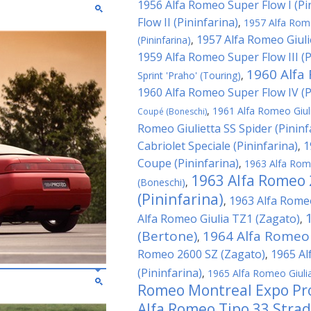
1956 Alfa Romeo Super Flow I (Pi
Flow II (Pininfarina)
,
1957 Alfa Rome
1957 Alfa Romeo Giuli
(Pininfarina)
,
1959 Alfa Romeo Super Flow III (P
1960 Alfa 
Sprint 'Praho' (Touring)
,
1960 Alfa Romeo Super Flow IV (P
,
1961 Alfa Romeo Giuli
Coupé (Boneschi)
Romeo Giulietta SS Spider (Pininf
Cabriolet Speciale (Pininfarina)
1
,
Coupe (Pininfarina)
,
1963 Alfa Rome
1963 Alfa Romeo 
(Boneschi)
,
(Pininfarina)
1963 Alfa Rome
,
Alfa Romeo Giulia TZ1 (Zagato)
,
(Bertone)
1964 Alfa Romeo 
,
Romeo 2600 SZ (Zagato)
1965 Al
,
(Pininfarina)
,
1965 Alfa Romeo Giuli
Romeo Montreal Expo Pro
Alfa Romeo Tipo 33 Strad