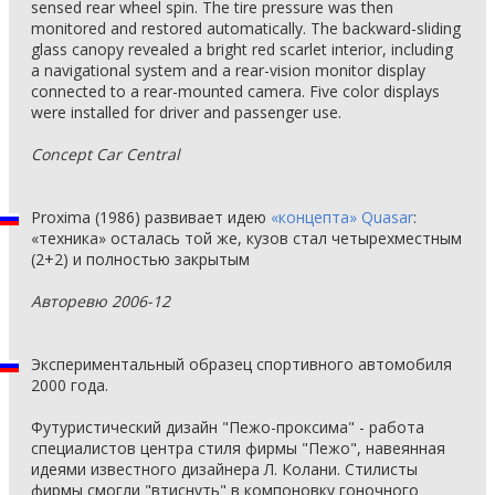
sensed rear wheel spin. The tire pressure was then
monitored and restored automatically. The backward-sliding
glass canopy revealed a bright red scarlet interior, including
a navigational system and a rear-vision monitor display
connected to a rear-mounted camera. Five color displays
were installed for driver and passenger use.
Concept Car Central
Proxima (1986) развивает идею
«концепта» Quasar
:
«техника» осталась той же, кузов стал четырехместным
(2+2) и полностью закрытым
Авторевю 2006-12
Экспериментальный образец спортивного автомобиля
2000 года.
Футуристический дизайн "Пежо-проксима" - работа
специалистов центра стиля фирмы "Пежо", навеянная
идеями известного дизайнера Л. Колани. Стилисты
фирмы смогли "втиснуть" в компоновку гоночного