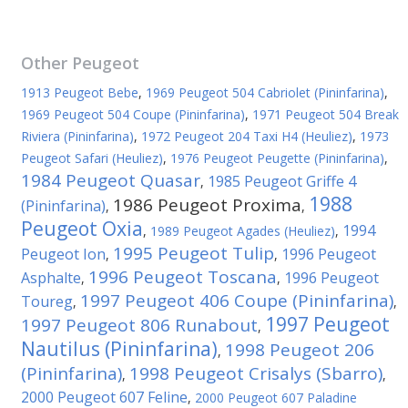
Other
Peugeot
1913 Peugeot Bebe
,
1969 Peugeot 504 Cabriolet (Pininfarina)
,
1969 Peugeot 504 Coupe (Pininfarina)
,
1971 Peugeot 504 Break
Riviera (Pininfarina)
,
1972 Peugeot 204 Taxi H4 (Heuliez)
,
1973
Peugeot Safari (Heuliez)
,
1976 Peugeot Peugette (Pininfarina)
,
1984 Peugeot Quasar
1985 Peugeot Griffe 4
,
1988
1986 Peugeot Proxima
(Pininfarina)
,
,
Peugeot Oxia
1994
,
1989 Peugeot Agades (Heuliez)
,
1995 Peugeot Tulip
Peugeot Ion
1996 Peugeot
,
,
1996 Peugeot Toscana
Asphalte
1996 Peugeot
,
,
1997 Peugeot 406 Coupe (Pininfarina)
Toureg
,
,
1997 Peugeot
1997 Peugeot 806 Runabout
,
Nautilus (Pininfarina)
1998 Peugeot 206
,
(Pininfarina)
1998 Peugeot Crisalys (Sbarro)
,
,
2000 Peugeot 607 Feline
,
2000 Peugeot 607 Paladine