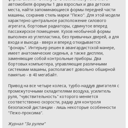
автомобиля формулы 1 два взрослых и два детских
места, найти запоминающиеся формы передней части
машины, сохранив стиль марки "Пежо". Для этой модели
характерно центральное расположение силового
агрегата, бортовые радиаторы, сдвинутое вперед
пассажирское помещение. Кузов необычной формы
выполнен из углепластика, без привычных дверей, а для
входа и выхода - вверх и вперед откидывается
"фонарь". Интерьер решен в авангардистской манере,
имеет анатомические сиденья, а также дисплеи,
заменяющие собой контрольные приборы. Два
бортовых компьютера, управляющие различными
системами машины, располагают довольно обширной
памятью - в 40 мегабайт.
Привод на все четыре колеса, турбо-наддув двигателя с
промежуточными охладителями воздуха, усилитель
руля, "чувствительность" которого меняется
соответственно скорости, радар для контроля
безопасной дистанции - лишь некоторые особенности
"Пежо-проксима".
Журнал "За рулем"