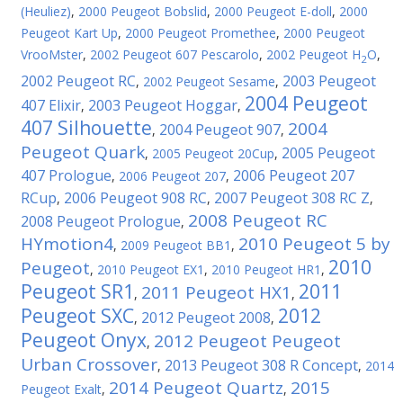
(Heuliez)
,
2000 Peugeot Bobslid
,
2000 Peugeot E-doll
,
2000
Peugeot Kart Up
,
2000 Peugeot Promethee
,
2000 Peugeot
VrooMster
,
2002 Peugeot 607 Pescarolo
,
2002 Peugeot H
O
,
2
2002 Peugeot RC
2003 Peugeot
,
2002 Peugeot Sesame
,
2004 Peugeot
407 Elixir
2003 Peugeot Hoggar
,
,
407 Silhouette
2004
2004 Peugeot 907
,
,
Peugeot Quark
2005 Peugeot
,
2005 Peugeot 20Cup
,
407 Prologue
2006 Peugeot 207
,
2006 Peugeot 207
,
RCup
2006 Peugeot 908 RC
2007 Peugeot 308 RC Z
,
,
,
2008 Peugeot RC
2008 Peugeot Prologue
,
HYmotion4
2010 Peugeot 5 by
,
2009 Peugeot BB1
,
2010
Peugeot
,
2010 Peugeot EX1
,
2010 Peugeot HR1
,
Peugeot SR1
2011
2011 Peugeot HX1
,
,
Peugeot SXC
2012
2012 Peugeot 2008
,
,
Peugeot Onyx
2012 Peugeot Peugeot
,
Urban Crossover
2013 Peugeot 308 R Concept
,
,
2014
2014 Peugeot Quartz
2015
Peugeot Exalt
,
,