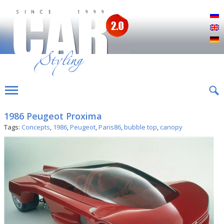
Р
E
D
1986 Peugeot Proxima
Tags:
Concepts
,
1986
,
Peugeot
,
Paris86
,
bubble top
,
canopy