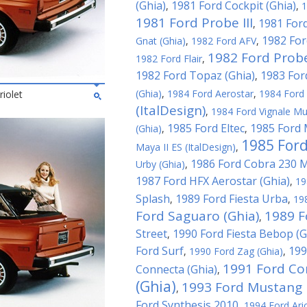
(Ghia)
1981 Ford Cockpit (Ghia)
,
,
1
1981 Ford Probe III
1981 Ford
,
1982 For
Gnat (Ghia)
,
1982 Ford AFV
,
1982 Ford Probe
1982 Ford Flair
,
1982 Ford Topaz (Ghia)
1983 For
,
(Ghia)
,
1984 Ford Aerostar
,
1984 Ford 
iolet
(ItalDesign)
,
1984 Ford Vignale Mu
1985 Ford Eltec
1985 Ford 
(Ghia)
,
,
1985 Ford
Maya II ES (ItalDesign)
,
1986 Ford Cobra 230 
Urby (Ghia)
,
1987 Ford HFX Aerostar (Ghia)
,
19
Splash
1989 Ford Fiesta Urba
,
,
19
Ford Saguaro (Ghia)
1989 F
,
Street
1990 Ford Fiesta Bebop (G
,
Ford Surf
199
,
1990 Ford Zag (Ghia)
,
1991 Ford Co
Connecta (Ghia)
,
(Ghia)
1993 Ford Mustang M
,
Ford Synthesis 2010
,
1994 Ford Ari