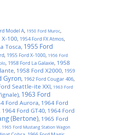
rd Model A
,
1950 Ford Muroc
,
 X-100
1954 Ford FX Atmos
,
,
1955 Ford
La Tosca
,
rd
1955 Ford X-1000
,
,
1956 Ford
1958
1958 Ford La Galaxie
olo
,
,
lante
1958 Ford X2000
1959
,
,
d Gyron
1962 Ford Cougar 406
,
,
ord Seattle-ite XXI
,
1963 Ford
1963 Ford
ignale)
,
4 Ford Aurora
1964 Ford
,
1964 Ford GT40
1964 Ford
,
,
ng (Bertone)
1965 Ford
,
,
1965 Ford Mustang Station Wagon
dinat Cobra
1966 Ford Magic
,