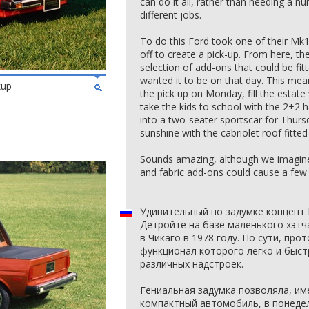
can do it all, rather than needing a nu
different jobs.
To do this Ford took one of their Mk1
off to create a pick-up. From here, t
selection of add-ons that could be fit
wanted it to be on that day. This mea
kup
the pick up on Monday, fill the estat
take the kids to school with the 2+2 
into a two-seater sportscar for Thur
sunshine with the cabriolet roof fitted
Sounds amazing, although we imagine st
and fabric add-ons could cause a few 
Удивительный по задумке концепт F
Детройте на базе маленького хэтч
в Чикаго в 1978 году. По сути, про
функционал которого легко и быст
различных надстроек.
Гениальная задумка позволяла, им
компактный автомобиль, в понедел