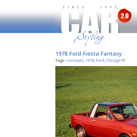
1978 Ford Fiesta Fantasy
Tags:
Concepts
,
1978
,
Ford
,
Chicago78