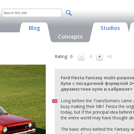
Blog
Studios
Concepts
Rating:
0
-0
+0
Ford Fiesta Fantasy multi-purpos
Купе с посадочной формулой 2+2
двухместное купе и кабриолет
Long before the Transformers came a
busy making their Mk1 Fiesta the orig
today, but if the principal idea behin
the entire world may have thought abo
The basic ethos behind the Fantasy wa