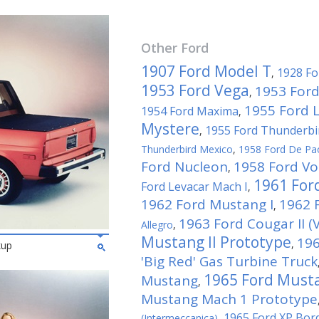
Other
Ford
1907 Ford Model T
1928 Fo
,
1953 Ford Vega
1953 Ford
,
1955 Ford 
1954 Ford Maxima
,
Mystere
1955 Ford Thunderbi
,
Thunderbird Mexico
,
1958 Ford De Pa
Ford Nucleon
1958 Ford Vo
,
1961 For
Ford Levacar Mach I
,
1962 Ford Mustang I
1962 F
,
1963 Ford Cougar II (V
Allegro
,
Mustang II Prototype
196
,
kup
'Big Red' Gas Turbine Truck
1965 Ford Musta
Mustang
,
Mustang Mach 1 Prototype
1965 Ford XP Bor
(Intermeccanica)
,