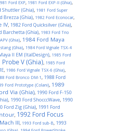
981 Ford EXP
,
1981 Ford EXP-II (Ghia)
,
 Shuttler (Ghia)
,
1981 Ford Super
d Brezza (Ghia)
,
1982 Ford Econocar
,
 IV
1982 Ford Quicksilver (Ghia)
,
,
d Barchetta (Ghia)
,
1983 Ford Trio
1984 Ford Maya
APV (Ghia)
,
stang (Ghia)
,
1984 Ford Vignale TSX-4
Maya II EM (ItalDesign)
,
1985 Ford
 Probe V (Ghia)
,
1985 Ford
ME
,
1986 Ford Vignale TSX-6 (Ghia)
,
1988 Ford
88 Ford Bronco DM-1
,
1989
89 Ford Prototype (Colani)
,
ord Via (Ghia)
1990 Ford F-150
,
hia)
1990 Ford ShocccWave
1990
,
,
0 Ford Zig (Ghia)
1991 Ford
,
1992 Ford Focus
ntour
,
ach III
1993
,
1993 Ford sub-B
,
oso (Ghia)
,
1994 Ford PowerStroke
,