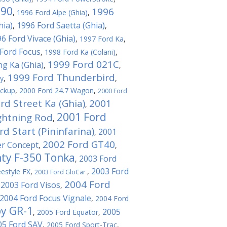
T90
1996
,
1996 Ford Alpe (Ghia)
,
hia)
1996 Ford Saetta (Ghia)
,
,
6 Ford Vivace (Ghia)
,
1997 Ford Ka
,
Ford Focus
,
1998 Ford Ka (Colani)
,
1999 Ford 021C
ng Ka (Ghia)
,
,
1999 Ford Thunderbird
ty
,
,
ickup
,
2000 Ford 24.7 Wagon
,
2000 Ford
rd Street Ka (Ghia)
2001
,
2001 Ford
ghtning Rod
,
d Start (Pininfarina)
2001
,
2002 Ford GT40
er Concept
,
,
ty F-350 Tonka
2003 Ford
,
2003 Ford
estyle FX
,
,
2003 Ford GloCar
2004 Ford
2003 Ford Visos
,
,
2004 Ford Focus Vignale
,
2004 Ford
by GR-1
2005
,
2005 Ford Equator
,
05 Ford SAV
,
2005 Ford Sport-Trac
,