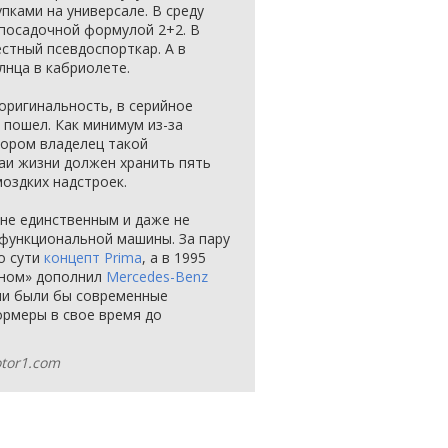
упками на универсале. В среду
 посадочной формулой 2+2. В
естный псевдоспорткар. А в
лнца в кабриолете.
оригинальность, в серийное
 пошел. Как минимум из-за
тором владелец такой
аи жизни должен хранить пять
оздких надстроек.
о не единственным и даже не
функциональной машины. За пару
о сути
концепт Prima
, а в 1995
дном» дополнил
Mercedes-Benz
ими были бы современные
ормеры в свое время до
otor1.com