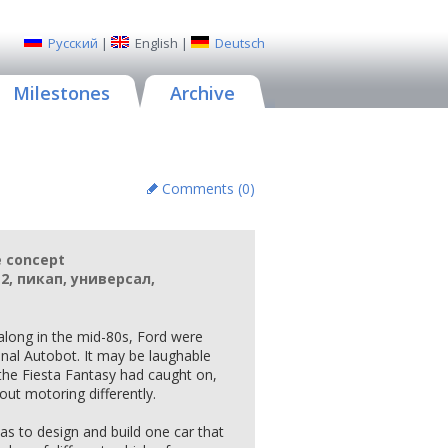
Русский
|
English
|
Deutsch
Milestones
Archive
Comments (
0
)
e concept
, пикап, универсал,
long in the mid-80s, Ford were
inal Autobot. It may be laughable
d the Fiesta Fantasy had caught on,
ut motoring differently.
s to design and build one car that