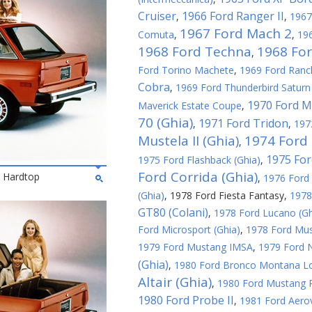
Cruiser
1966 Ford Ranger II
,
,
1967
1967 Ford Mach 2
Comuta
,
,
196
1968 Ford Techna
1968 Fo
,
Ford Torino Machete
,
1969 Ford Ranc
Cobra
,
1969 Ford Thunderbird Saturn 
1970 Ford M
Maverick Estate Coupe
,
70 (Ghia)
1971 Ford Tridon
,
,
197
Mustela II (Ghia)
1974 Ford 
,
1975 For
1975 Ford Flashback (Ghia)
,
Ford Corrida (Ghia)
2 Hardtop
,
1976 Ford 
(Ghia)
,
1978 Ford Fiesta Fantasy
,
1978
GT80 (Colani)
,
1978 Ford Lucano (Gh
Ford Microsport (Ghia)
,
1978 Ford Must
1979 Ford Mustang IMSA
,
1979 Ford N
(Ghia)
,
1980 Ford Bronco Montana L
Altair (Ghia)
,
1980 Ford Mustang R
1980 Ford Probe II
,
1981 Ford Aerov