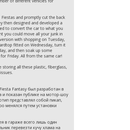
mber of different vehicles for
 Fiestas and promptly cut the back
hey then designed and developed a
ted to convert the car to what you
nt you could move all your junk in
e version with shopping on Tuesday,
hardtop fitted on Wednesday, turn it
sday, and then soak up some
 for Friday. All from the same car!
oring all these plastic, fiberglass,
issues.
iesta Fantasy был разработан в
а и показан публике на мотор-шоу
тотип представлял собой пикап,
ро менялся путем установки
ея в гараже всего лишь один
ьник перевезти кучу хлама на