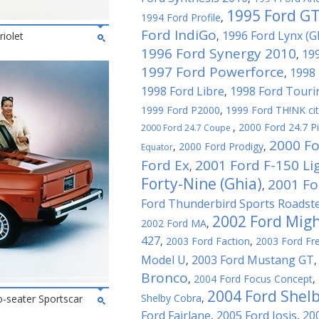
1995 Ford G
1994 Ford Profile
,
Ford IndiGo
1996 Ford Lynx (G
iolet
,
1996 Ford Synergy 2010
199
,
1997 Ford Powerforce
1998 
,
1998 Ford Libre
1998 Ford Touri
,
1999 Ford P2000
,
1999 Ford TH!NK ci
,
2000 Ford 24.7 P
2000 Ford 24.7 Coupe
2000 Fo
,
2000 Ford Prodigy
,
Equator
Ford Ex
2001 Ford F-150 Li
,
Forty-Nine (Ghia)
2001 For
,
Ford Thunderbird Sports Roadst
2002 Ford Migh
2002 Ford MA
,
427
,
2003 Ford Faction
,
2003 Ford Fre
Model U
2003 Ford Mustang GT
,
Bronco
,
2004 Ford Focus Concept
,
2004 Ford Shel
Shelby Cobra
,
-seater Sportscar
Ford Fairlane
2005 Ford Iosis
20
,
,