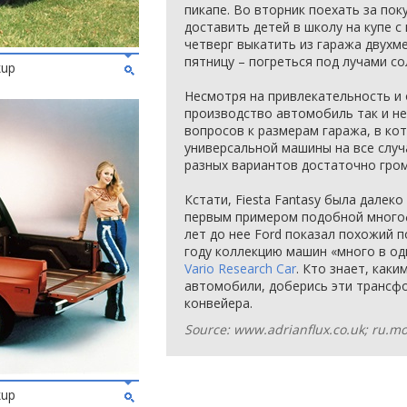
пикапе. Во вторник поехать за пок
доставить детей в школу на купе с
четверг выкатить из гаража двухм
пятницу – погреться под лучами со
kup
Несмотря на привлекательность и 
производство автомобиль так и не
вопросов к размерам гаража, в ко
универсальной машины на все случ
разных вариантов достаточно гром
Кстати, Fiesta Fantasy была далек
первым примером подобной много
лет до нее Ford показал похожий п
году коллекцию машин «много в о
Vario Research Car
. Кто знает, как
автомобили, доберись эти трансф
конвейера.
Source: www.adrianflux.co.uk; ru.m
kup