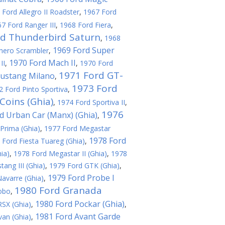
 Ford Allegro II Roadster
,
1967 Ford
7 Ford Ranger III
,
1968 Ford Fiera
,
rd Thunderbird Saturn
,
1968
1969 Ford Super
hero Scrambler
,
1970 Ford Mach II
II
,
,
1970 Ford
1971 Ford GT-
ustang Milano
,
1973 Ford
2 Ford Pinto Sportiva
,
Coins (Ghia)
,
1974 Ford Sportiva II
,
1976
d Urban Car (Manx) (Ghia)
,
Prima (Ghia)
,
1977 Ford Megastar
1978 Ford
 Ford Fiesta Tuareg (Ghia)
,
ia)
,
1978 Ford Megastar II (Ghia)
,
1978
ang III (Ghia)
,
1979 Ford GTK (Ghia)
,
1979 Ford Probe I
avarre (Ghia)
,
1980 Ford Granada
obo
,
1980 Ford Pockar (Ghia)
SX (Ghia)
,
,
1981 Ford Avant Garde
an (Ghia)
,