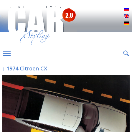
Р
E
D
↑ 1974 Citroen CX