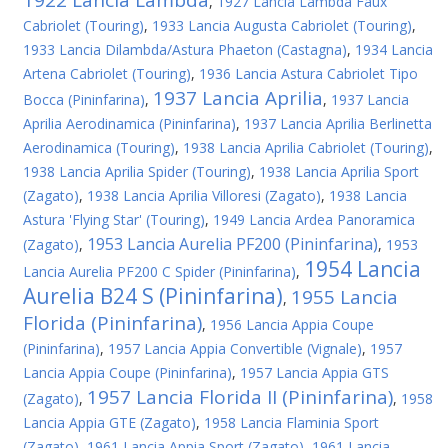
1922 Lancia Lambda
,
1927 Lancia Lambda Faux
Cabriolet (Touring)
,
1933 Lancia Augusta Cabriolet (Touring)
,
1933 Lancia Dilambda/Astura Phaeton (Castagna)
,
1934 Lancia
Artena Cabriolet (Touring)
,
1936 Lancia Astura Cabriolet Tipo
1937 Lancia Aprilia
Bocca (Pininfarina)
,
,
1937 Lancia
Aprilia Aerodinamica (Pininfarina)
,
1937 Lancia Aprilia Berlinetta
Aerodinamica (Touring)
,
1938 Lancia Aprilia Cabriolet (Touring)
,
1938 Lancia Aprilia Spider (Touring)
,
1938 Lancia Aprilia Sport
(Zagato)
,
1938 Lancia Aprilia Villoresi (Zagato)
,
1938 Lancia
Astura 'Flying Star' (Touring)
,
1949 Lancia Ardea Panoramica
1953 Lancia Aurelia PF200 (Pininfarina)
(Zagato)
,
,
1953
1954 Lancia
Lancia Aurelia PF200 C Spider (Pininfarina)
,
Aurelia B24 S (Pininfarina)
1955 Lancia
,
Florida (Pininfarina)
,
1956 Lancia Appia Coupe
(Pininfarina)
,
1957 Lancia Appia Convertible (Vignale)
,
1957
Lancia Appia Coupe (Pininfarina)
,
1957 Lancia Appia GTS
1957 Lancia Florida II (Pininfarina)
(Zagato)
,
,
1958
Lancia Appia GTE (Zagato)
,
1958 Lancia Flaminia Sport
(Zagato)
,
1961 Lancia Appia Sport (Zagato)
,
1961 Lancia