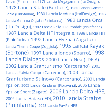
Spider (Pininfarina)
,
1978 Lancia Megagamma (ItalDesign)
,
1978 Lancia Sibilo (Bertone)
,
1980 Lancia Gamma
1980 Lancia Medusa (ItalDesign)
Scala (Pininfarina)
,
,
1982
1982 Lancia Orca
Lancia Gamma Olgiata (Pininfarina)
,
(ItalDesign)
,
1982 Lancia Rally 037 Stradale (Pininfarina)
,
1987 Lancia Delta HF Integrale
1988 Lancia HIT
,
1992 Lancia Hyena (Zagato)
(Pininfarina)
,
,
1993
1995 Lancia Kayak
Lancia Thema Coupe (Coggiola)
,
(Bertone)
1998
1997 Lancia Ionos (Sbarro)
,
,
Lancia Dialogos
2000 Lancia Nea (I.DE.A)
,
,
2002 Lancia Granturismo (Carcerano)
2003
,
2003 Lancia
Lancia Fulvia Coupe (Carcerano)
,
Granturismo Stilnovo (Carcerano)
2003 Lancia
,
Ypsilon
2005 Lancia
,
2005 Lancia Kandahar (Fioravanti)
,
2006 Lancia Delta HPE
Ypsilon Sport (Zagato)
,
,
2010 Lancia Stratos
2006 Lancia Haizea (IED)
,
(Pininfarina)
,
2023 Lancia Pu+Ra HPE