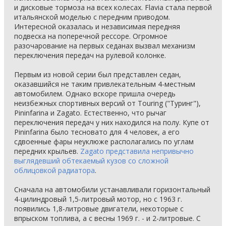
и дисковые тормоза на всех колесах. Flavia стала первой
итальянской моделью с передним приводом.
Интересной оказалась и независимая передняя
подвеска на поперечной рессоре. Огромное
разочарование на первых седанах вызвал механизм
переключения передач на рулевой колонке.
Первым из новой серии был представлен седан,
оказавшийся не таким привлекательным 4-местным
автомобилем. Однако вскоре пришла очередь
неизбежных спортивных версий от Touring ("Туринг"),
Pininfarina и Zagato. Естественно, что рычаг
переключения передач у них находился на полу. Купе от
Pininfarina было тесновато для 4 человек, а его
сдвоенные фары неуклюже располагались по углам
передних крыльев.
Zagato представила непривычно
выглядевший обтекаемый кузов со сложной
облицовкой радиатора
.
Сначала на автомобили устанавливали горизонтальный
4-цилиндровый 1,5-литровый мотор, но с 1963 г.
появились 1,8-литровые двигатели, некоторые с
впрыском топлива, а с весны 1969 г. - и 2-литровые. С