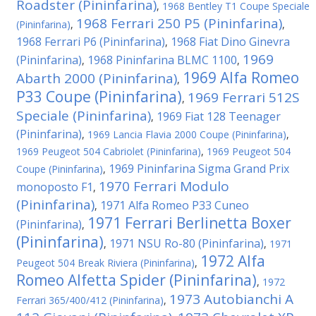
Roadster (Pininfarina)
,
1968 Bentley T1 Coupe Speciale
1968 Ferrari 250 P5 (Pininfarina)
(Pininfarina)
,
,
1968 Ferrari P6 (Pininfarina)
1968 Fiat Dino Ginevra
,
1969
(Pininfarina)
1968 Pininfarina BLMC 1100
,
,
1969 Alfa Romeo
Abarth 2000 (Pininfarina)
,
P33 Coupe (Pininfarina)
1969 Ferrari 512S
,
Speciale (Pininfarina)
1969 Fiat 128 Teenager
,
(Pininfarina)
,
1969 Lancia Flavia 2000 Coupe (Pininfarina)
,
1969 Peugeot 504 Cabriolet (Pininfarina)
,
1969 Peugeot 504
1969 Pininfarina Sigma Grand Prix
Coupe (Pininfarina)
,
1970 Ferrari Modulo
monoposto F1
,
(Pininfarina)
1971 Alfa Romeo P33 Cuneo
,
1971 Ferrari Berlinetta Boxer
(Pininfarina)
,
(Pininfarina)
1971 NSU Ro-80 (Pininfarina)
,
,
1971
1972 Alfa
Peugeot 504 Break Riviera (Pininfarina)
,
Romeo Alfetta Spider (Pininfarina)
,
1972
1973 Autobianchi A
Ferrari 365/400/412 (Pininfarina)
,