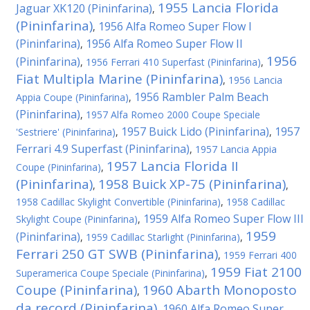
1955 Lancia Florida
Jaguar XK120 (Pininfarina)
,
(Pininfarina)
1956 Alfa Romeo Super Flow I
,
(Pininfarina)
1956 Alfa Romeo Super Flow II
,
1956
(Pininfarina)
,
1956 Ferrari 410 Superfast (Pininfarina)
,
Fiat Multipla Marine (Pininfarina)
,
1956 Lancia
1956 Rambler Palm Beach
Appia Coupe (Pininfarina)
,
(Pininfarina)
,
1957 Alfa Romeo 2000 Coupe Speciale
1957 Buick Lido (Pininfarina)
1957
'Sestriere' (Pininfarina)
,
,
Ferrari 4.9 Superfast (Pininfarina)
,
1957 Lancia Appia
1957 Lancia Florida II
Coupe (Pininfarina)
,
(Pininfarina)
1958 Buick XP-75 (Pininfarina)
,
,
1958 Cadillac Skylight Convertible (Pininfarina)
,
1958 Cadillac
1959 Alfa Romeo Super Flow III
Skylight Coupe (Pininfarina)
,
1959
(Pininfarina)
,
1959 Cadillac Starlight (Pininfarina)
,
Ferrari 250 GT SWB (Pininfarina)
,
1959 Ferrari 400
1959 Fiat 2100
Superamerica Coupe Speciale (Pininfarina)
,
Coupe (Pininfarina)
1960 Abarth Monoposto
,
da record (Pininfarina)
1960 Alfa Romeo Super
,