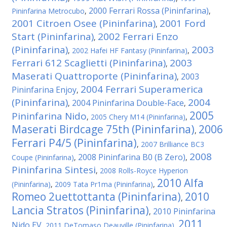
2000 Ferrari Rossa (Pininfarina)
Pininfarina Metrocubo
,
,
2001 Citroen Osee (Pininfarina)
2001 Ford
,
Start (Pininfarina)
2002 Ferrari Enzo
,
(Pininfarina)
2003
,
2002 Hafei HF Fantasy (Pininfarina)
,
Ferrari 612 Scaglietti (Pininfarina)
2003
,
Maserati Quattroporte (Pininfarina)
2003
,
2004 Ferrari Superamerica
Pininfarina Enjoy
,
(Pininfarina)
2004
2004 Pininfarina Double-Face
,
,
2005
Pininfarina Nido
,
2005 Chery M14 (Pininfarina)
,
Maserati Birdcage 75th (Pininfarina)
2006
,
Ferrari P4/5 (Pininfarina)
,
2007 Brilliance BC3
2008
2008 Pininfarina B0 (B Zero)
Coupe (Pininfarina)
,
,
Pininfarina Sintesi
,
2008 Rolls-Royce Hyperion
2010 Alfa
(Pininfarina)
,
2009 Tata Pr1ma (Pininfarina)
,
Romeo 2uettottanta (Pininfarina)
2010
,
Lancia Stratos (Pininfarina)
2010 Pininfarina
,
2011
Nido EV
,
2011 DeTomaso Deauville (Pininfarina)
,