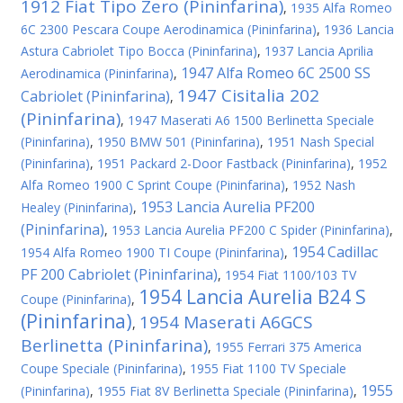
1912 Fiat Tipo Zero (Pininfarina)
,
1935 Alfa Romeo
6C 2300 Pescara Coupe Aerodinamica (Pininfarina)
,
1936 Lancia
Astura Cabriolet Tipo Bocca (Pininfarina)
,
1937 Lancia Aprilia
1947 Alfa Romeo 6C 2500 SS
Aerodinamica (Pininfarina)
,
1947 Cisitalia 202
Cabriolet (Pininfarina)
,
(Pininfarina)
,
1947 Maserati A6 1500 Berlinetta Speciale
(Pininfarina)
,
1950 BMW 501 (Pininfarina)
,
1951 Nash Special
(Pininfarina)
,
1951 Packard 2-Door Fastback (Pininfarina)
,
1952
Alfa Romeo 1900 C Sprint Coupe (Pininfarina)
,
1952 Nash
1953 Lancia Aurelia PF200
Healey (Pininfarina)
,
(Pininfarina)
,
1953 Lancia Aurelia PF200 C Spider (Pininfarina)
,
1954 Cadillac
1954 Alfa Romeo 1900 TI Coupe (Pininfarina)
,
PF 200 Cabriolet (Pininfarina)
,
1954 Fiat 1100/103 TV
1954 Lancia Aurelia B24 S
Coupe (Pininfarina)
,
(Pininfarina)
1954 Maserati A6GCS
,
Berlinetta (Pininfarina)
,
1955 Ferrari 375 America
Coupe Speciale (Pininfarina)
,
1955 Fiat 1100 TV Speciale
1955
(Pininfarina)
,
1955 Fiat 8V Berlinetta Speciale (Pininfarina)
,