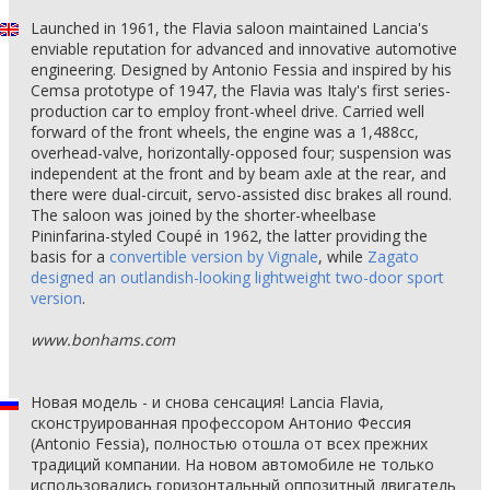
Launched in 1961, the Flavia saloon maintained Lancia's
enviable reputation for advanced and innovative automotive
engineering. Designed by Antonio Fessia and inspired by his
Cemsa prototype of 1947, the Flavia was Italy's first series-
production car to employ front-wheel drive. Carried well
forward of the front wheels, the engine was a 1,488cc,
overhead-valve, horizontally-opposed four; suspension was
independent at the front and by beam axle at the rear, and
there were dual-circuit, servo-assisted disc brakes all round.
The saloon was joined by the shorter-wheelbase
Pininfarina-styled Coupé in 1962, the latter providing the
basis for a
convertible version by Vignale
, while
Zagato
designed an outlandish-looking lightweight two-door sport
version
.
www.bonhams.com
Новая модель - и снова сенсация! Lancia Flavia,
сконструированная профессором Антонио Фессия
(Antonio Fessia), полностью отошла от всех прежних
традиций компании. На новом автомобиле не только
использовались горизонтальный оппозитный двигатель