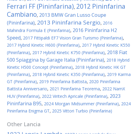
Ferrari FF (Pininfarina)
2012 Pininfarina
,
Cambiano
2013 BMW Gran Lusso Coupe
,
2013 Pininfarina Sergio
(Pininfarina)
,
,
2016
2016 Pininfarina H2
Mahindra Formula E (Pininfarina)
,
Speed
,
2017 Fittipaldi EF7 Vision Gran Turismo (Pininfarina)
,
2017 Hybrid Kinetic H600 (Pininfarina)
,
2017 Hybrid Kinetic K550
2018 Fiat
(Pininfarina)
,
2017 Hybrid Kinetic K750 (Pininfarina)
,
500 Spiaggina by Garage Italia (Pininfarina)
,
2018 Hybrid
Kinetic H500 Concept (Pininfarina)
,
2018 Hybrid Kinetic HK GT
(Pininfarina)
,
2018 Hybrid Kinetic K350 (Pininfarina)
,
2019 Karma
GT (Pininfarina)
,
2019 Pininfarina Battista
,
2020 Pininfarina
Battista Anniversario
,
2021 Pininfarina Teorema
,
2022 NamX
2023
HUV (Pininfarina)
,
2022 Viritech Apricale (Pininfarina)
,
Pininfarina B95
,
2024 Morgan Midsummer (Pininfarina)
,
2024
Pininfarina Enigma GT
,
2025 Vittori Turbio (Pininfarina)
Other
Lancia