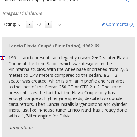
Images: Pininfarina
Rating:
6
-0
+6
Comments (
0
)
Lancia Flavia Coupé (Pininfarina), 1962-69
1961: Lancia presents an elegantly drawn 2 + 2-seater Flavia
Coupé at the Turin Salon, which was designed in the
Pininfarina studios. With the wheelbase shortened from 2,65
meters to 2,48 meters compared to the sedan, a 2 + 2
seater was created, which is similar in profile and rear area
to the lines of the Ferrari 250 GT or GTE 2 + 2. The trade
press criticizes the fact that the Flavia Coupé only has
enough torque at high engine speeds, despite two double
carburettors. Then Lancia installs larger pistons and cylinder
liners, just like in-house tuner Enrico Nardi has already done
with a 1,7-liter engine for Fulvia.
autohub.de