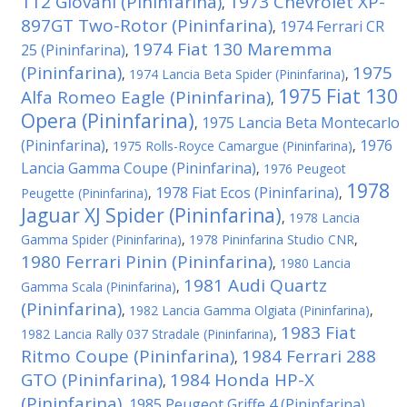
112 Giovani (Pininfarina)
1973 Chevrolet XP-
,
897GT Two-Rotor (Pininfarina)
1974 Ferrari CR
,
1974 Fiat 130 Maremma
25 (Pininfarina)
,
(Pininfarina)
1975
,
1974 Lancia Beta Spider (Pininfarina)
,
1975 Fiat 130
Alfa Romeo Eagle (Pininfarina)
,
Opera (Pininfarina)
1975 Lancia Beta Montecarlo
,
(Pininfarina)
1976
,
1975 Rolls-Royce Camargue (Pininfarina)
,
Lancia Gamma Coupe (Pininfarina)
,
1976 Peugeot
1978
1978 Fiat Ecos (Pininfarina)
Peugette (Pininfarina)
,
,
Jaguar XJ Spider (Pininfarina)
,
1978 Lancia
Gamma Spider (Pininfarina)
,
1978 Pininfarina Studio CNR
,
1980 Ferrari Pinin (Pininfarina)
,
1980 Lancia
1981 Audi Quartz
Gamma Scala (Pininfarina)
,
(Pininfarina)
,
1982 Lancia Gamma Olgiata (Pininfarina)
,
1983 Fiat
1982 Lancia Rally 037 Stradale (Pininfarina)
,
Ritmo Coupe (Pininfarina)
1984 Ferrari 288
,
GTO (Pininfarina)
1984 Honda HP-X
,
(Pininfarina)
1985 Peugeot Griffe 4 (Pininfarina)
,
,