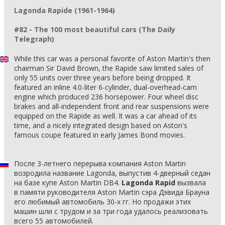
Lagonda Rapide (1961-1964)
#82 - The 100 most beautiful cars (The Daily
Telegraph)
While this car was a personal favorite of Aston Martin's then
chairman Sir David Brown, the Rapide saw limited sales of
only 55 units over three years before being dropped. It
featured an inline 4.0-liter 6-cylinder, dual-overhead-cam
engine which produced 236 horsepower. Four wheel disc
brakes and all-independent front and rear suspensions were
equipped on the Rapide as well. It was a car ahead of its
time, and a nicely integrated design based on Aston's
famous coupe featured in early James Bond movies.
После 3-летнего перерыва компания Aston Martin
возродила название Lagonda, выпустив 4-дверный седан
на базе купе Aston Martin DB4.
Lagonda Rapid
вызвала
в памяти руководителя Aston Martin сэра Дэвида Брауна
его любимый автомобиль 30-х гг. Но продажи этих
машин шли с трудом и за три года удалось реализовать
всего 55 автомобилей.