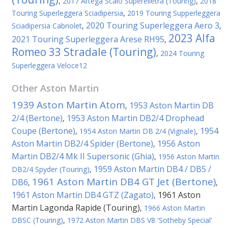
,
2017 Artega Scalo Superelletra (Touring)
,
2018
Touring Superleggera Sciadipersia
,
2019 Touring Supperleggera
2020 Touring Superleggera Aero 3
Sciadipersia Cabriolet
,
,
2023 Alfa
2021 Touring Superleggera Arese RH95
,
Romeo 33 Stradale (Touring)
,
2024 Touring
Superleggera Veloce12
Other
Aston Martin
1939 Aston Martin Atom
1953 Aston Martin DB
,
2/4 (Bertone)
1953 Aston Martin DB2/4 Drophead
,
Coupe (Bertone)
1954
,
1954 Aston Martin DB 2/4 (Vignale)
,
Aston Martin DB2/4 Spider (Bertone)
1956 Aston
,
Martin DB2/4 Mk II Supersonic (Ghia)
,
1956 Aston Martin
1959 Aston Martin DB4 / DB5 /
DB2/4 Spyder (Touring)
,
1961 Aston Martin DB4 GT Jet (Bertone)
DB6
,
,
1961 Aston Martin DB4 GTZ (Zagato)
1961 Aston
,
Martin Lagonda Rapide (Touring)
,
1966 Aston Martin
DBSC (Touring)
,
1972 Aston Martin DBS V8 'Sotheby Special'