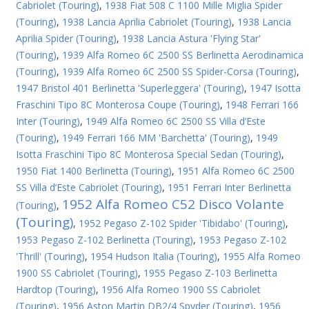
Cabriolet (Touring)
,
1938 Fiat 508 C 1100 Mille Miglia Spider
(Touring)
,
1938 Lancia Aprilia Cabriolet (Touring)
,
1938 Lancia
Aprilia Spider (Touring)
,
1938 Lancia Astura 'Flying Star'
(Touring)
,
1939 Alfa Romeo 6C 2500 SS Berlinetta Aerodinamica
(Touring)
,
1939 Alfa Romeo 6C 2500 SS Spider-Corsa (Touring)
,
1947 Bristol 401 Berlinetta 'Superleggera' (Touring)
,
1947 Isotta
Fraschini Tipo 8C Monterosa Coupe (Touring)
,
1948 Ferrari 166
Inter (Touring)
,
1949 Alfa Romeo 6C 2500 SS Villa d’Este
(Touring)
,
1949 Ferrari 166 MM 'Barchetta' (Touring)
,
1949
Isotta Fraschini Tipo 8C Monterosa Special Sedan (Touring)
,
1950 Fiat 1400 Berlinetta (Touring)
,
1951 Alfa Romeo 6C 2500
SS Villa d’Este Cabriolet (Touring)
,
1951 Ferrari Inter Berlinetta
1952 Alfa Romeo C52 Disco Volante
(Touring)
,
(Touring)
,
1952 Pegaso Z-102 Spider 'Tibidabo' (Touring)
,
1953 Pegaso Z-102 Berlinetta (Touring)
,
1953 Pegaso Z-102
'Thrill' (Touring)
,
1954 Hudson Italia (Touring)
,
1955 Alfa Romeo
1900 SS Cabriolet (Touring)
,
1955 Pegaso Z-103 Berlinetta
Hardtop (Touring)
,
1956 Alfa Romeo 1900 SS Cabriolet
(Touring)
,
1956 Aston Martin DB2/4 Spyder (Touring)
,
1956