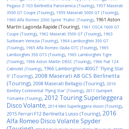
Pegaso Z-103 Berlinetta Panoramica (Touring)
,
1957 Maserati
3500 GT Coupe (Touring)
,
1959 Maserati 5000 GT (Touring)
,
1961 Aston
1960 Alfa Romeo 2000 Sprint 'Praho' (Touring)
,
Martin Lagonda Rapide (Touring)
,
1961 OSCA 1600 GT
Coupe (Touring)
,
1962 Maserati 3500 GT (Touring)
,
1963
Sunbeam Venezia (Touring)
,
1964 Lamborghini 350 GT
(Touring)
,
1965 Alfa Romeo Giulia GTC (Touring)
,
1965
Lamborghini 350 GTS (Touring)
,
1965 Lamborghini Tigre
(Touring)
,
1966 Aston Martin DBSC (Touring)
,
1966 Fiat 124
1966 Lamborghini 400GT 'Flying Star
Cabriolet (Touring)
,
2008 Maserati A8 GCS Berlinetta
II' (Touring)
,
(Touring)
2008 Maserati Bellagio (Touring)
,
,
2010
Bentley Continental 'Flying Star' (Touring)
,
2011 Gumpert
2012 Touring Superleggera
Tornante (Touring)
,
Disco Volante
,
2014 Mini Superleggera Vision (Touring)
,
2016
2015 Ferrari F12 Berlinetta Lusso (Touring)
,
Alfa Romeo Disco Volante Spyder
(Touring)