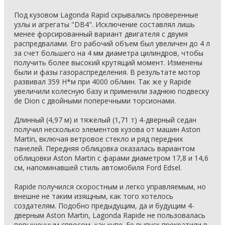
Под кузовом Lagonda Rapid скрывались проверенные
узлы и агрегаты "DB4". Исключение составлял лишь
менее форсированный вариант двигателя с двумя
распредвалами. Его рабочий объем был увеличен до 4 л
за счет большего на 4 мм диаметра цилиндров, чтобы
получить более высокий крутящий момент. Изменены
были и фазы газораспределения. В результате мотор
развивал 359 Н*м при 4000 об/мин. Так же у Rapide
увеличили колесную базу и применили заднюю подвеску
de Dion с двойными поперечными торсионами.
Длинный (4,97 м) и тяжелый (1,71 т) 4-дверный седан
получил несколько элементов кузова от машин Aston
Martin, включая ветровое стекло и ряд передних
панелей. Передняя облицовка оказалась вариантом
облицовки Aston Martin с фарами диаметром 17,8 и 14,6
см, напоминавшей стиль автомобиля Ford Edsel.
Rapide получился скоростным и легко управляемым, но
внешне не таким изящным, как того хотелось
создателям. Подобно предыдущим, да и будущим 4-
дверным Aston Martin, Lagonda Rapide не пользовалась
повышенным спросом, как купе. Ее выпуск прекратили в