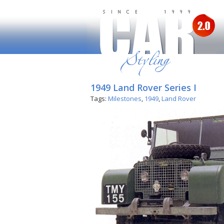
1949 Land Rover Series I
Tags:
Milestones
,
1949
,
Land Rover