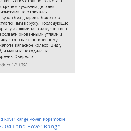
а лишь сгиб стального листа в
й крепеж кузовных деталей.
 изысками не отличался:
 кузов без дверей и бокового
ыставленным наружу. Последующие
крышу и алюминиевый кузов типа
лескивали окованными углами и
тину завершало по-военному
апоте запасное колесо. Вид у
, и машина походила на
орению Эвереста.
обили" 8-1998
d Rover Range Rover 'Popemobile'
2004 Land Rover Range