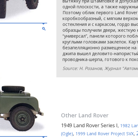
вытяжку при штамповке и допускал
одной плоскости, а также наружны
Поэтому облик первого Land Rover
коробкообразный, с мягким верхом
остекления и с каркасом, гордо в
образцы получили двери, жесткую 
“универсал”, панели которого поб
круглыми головками заклепок. Кар
безапелляционно размещенное на к
джипа вышел деловито-напористый
проводника-шерпа, готового к пок
Source: Н. Розанов, Журнал "Автом
Other
Land Rover
1949 Land Rover Series I
,
1982 Lan
(Ogle)
,
1999 Land Rover Project SVX
,