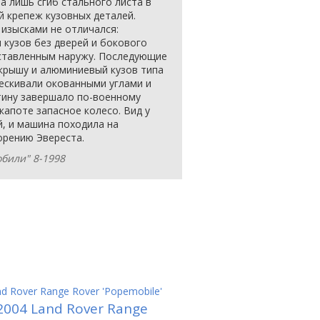
а лишь сгиб стального листа в
й крепеж кузовных деталей.
 изысками не отличался:
 кузов без дверей и бокового
ыставленным наружу. Последующие
крышу и алюминиевый кузов типа
лескивали окованными углами и
тину завершало по-военному
апоте запасное колесо. Вид у
, и машина походила на
орению Эвереста.
обили" 8-1998
d Rover Range Rover 'Popemobile'
2004 Land Rover Range