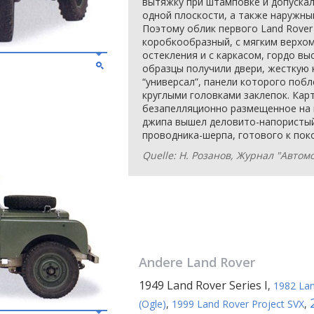
вытяжку при штамповке и допускал
одной плоскости, а также наружны
Поэтому облик первого Land Rover
коробкообразный, с мягким верхом
остекления и с каркасом, гордо в
образцы получили двери, жесткую 
“универсал”, панели которого поб
круглыми головками заклепок. Кар
безапелляционно размещенное на к
джипа вышел деловито-напористый
проводника-шерпа, готового к пок
Quelle: Н. Розанов, Журнал "Автом
Andere
Land Rover
1949 Land Rover Series I
,
1982 Lan
(Ogle)
,
1999 Land Rover Project SVX
,