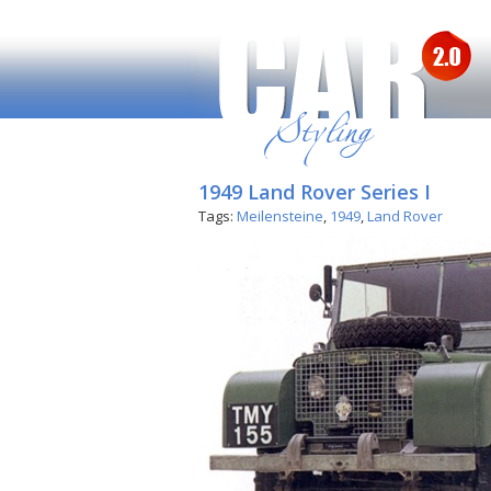
1949 Land Rover Series I
Tags:
Meilensteine
,
1949
,
Land Rover