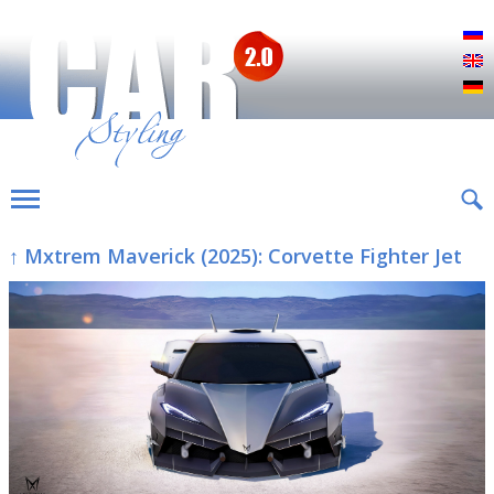
Р
E
D
↑ Mxtrem Maverick (2025): Corvette Fighter Jet