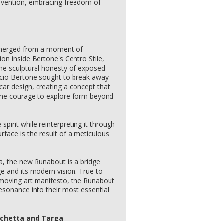
onvention, embracing freedom of
emerged from a moment of
on inside Bertone's Centro Stile,
he sculptural honesty of exposed
ccio Bertone sought to break away
ar design, creating a concept that
the courage to explore form beyond
irit while reinterpreting it through
rface is the result of a meticulous
ia, the new Runabout is a bridge
e and its modern vision. True to
a moving art manifesto, the Runabout
resonance into their most essential
chetta and Targa