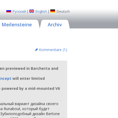
Русский
|
English
|
Deutsch
Meilensteine
Archiv
Kommentare (
1
)
en previewed in Barchetta and
oncept
will enter limited
be powered by a mid-mounted V6
альный вариант дизайна своего
а Runabout, который будет
 Зубилоподобный дизайн Bertone