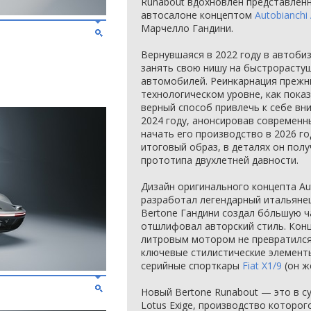
Runabout вдохновлён представленн
автосалоне концептом
Autobianchi
Марчелло Гандини.
Вернувшаяся в 2022 году в автоби
занять свою нишу на быстрорасту
автомобилей. Реинкарнация прежн
технологическом уровне, как пока
верный способ привлечь к себе вни
2024 году, анонсировав современн
начать его производство в 2026 го
итоговый образ, в деталях он полу
прототипа двухлетней давности.
Дизайн оригинального концепта Aut
разработал легендарный итальянец
Bertone Гандини создал бóльшую ч
отшлифовал авторский стиль. Конц
литровым мотором не превратился 
ключевые стилистические элемент
серийные спорткары
Fiat X1/9
(он ж
Новый Bertone Runabout — это в 
Lotus Exige, производство которого