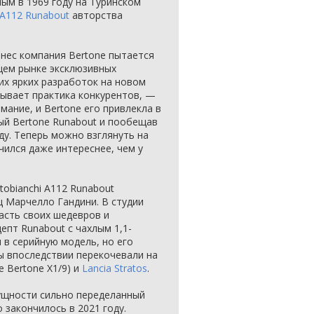
ым в 1969 году на Туринском
 A112 Runabout
авторства
знес компания Bertone пытается
щем рынке эксклюзивных
их ярких разработок на новом
зывает практика конкурентов, —
мание, и Bertone его привлекла в
ый Bertone Runabout и пообещав
ду. Теперь можно взглянуть на
чился даже интереснее, чем у
obianchi A112 Runabout
 Марчелло Гандини. В студии
асть своих шедевров и
епт Runabout с чахлым 1,1-
в серийную модель, но его
ы впоследствии перекочевали на
е Bertone X1/9) и
Lancia Stratos
.
сущности сильно переделанный
 закончилось в 2021 году.