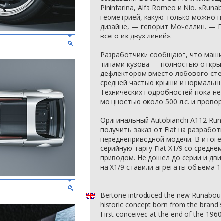
Pininfarina, Alfa Romeo и Nio. «Ru
геометрией, какую только можно 
дизайне, — говорит Мочеллин. — 
всего из двух линий».
Разработчики сообщают, что маши
типами кузова — полностью откры
дефлектором вместо лобового стек
средней частью крыши и нормальн
Технических подробностей пока не
мощностью около 500 л.с. и провор
Оригинальный Autobianchi A112 Ru
получить заказ от Fiat на разрабо
переднеприводной модели. В итоге
серийную таргу Fiat X1/9 со сред
приводом. Не дошел до серии и двиг
на X1/9 ставили агрегаты объема 1,
Bertone introduced the new Runabout
historic concept born from the brand'
First conceived at the end of the 196