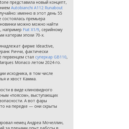
rtone представила новый концепт,
ением
Autobianchi A112 Runabout
лучайно: именно в этот день 55
е состоялась премьера
е новинки можно можно найти
e, например
Fiat X1/9
, серийному
м катерам эпохи 70-х.
инадлежат фирме Ideactive,
ранк Риччи, фактически
Её первенцем стал
суперкар GB110
,
arques Monaco летом 2024-го.
ии исходника, в том числе
лья и хвост Камма.
ости в виде клиновидного
асным «поясом», выступающих
зопасности. А вот фары
то на передке — они скрыты
ировал немец Андреа Мочеллин,
ий за плечами опыт работы в