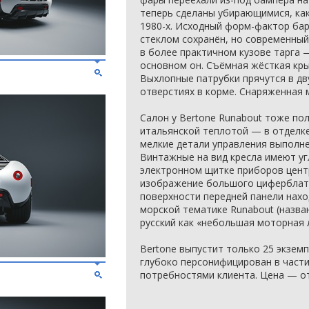
теперь сделаны убирающимися, как
1980-х. Исходный форм-фактор ба
стеклом сохранён, но современный
в более практичном кузове тарга 
основном он. Съёмная жёсткая кры
Выхлопные патрубки прячутся в дв
отверстиях в корме. Снаряженная м
Салон у Bertone Runabout тоже п
итальянской теплотой — в отделк
мелкие детали управления выполн
Винтажные на вид кресла имеют уг
электронном щитке приборов цент
изображение большого циферблата
поверхности передней панели нахо
морской тематике Runabout (назва
русский как «небольшая моторная 
Bertone выпустит только 25 экзем
глубоко персонифицирован в части
потребностями клиента. Цена — от