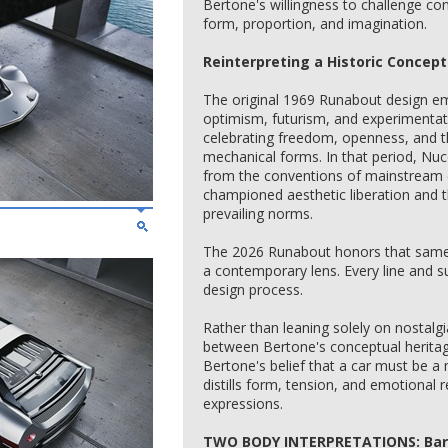
Bertone's willingness to challenge c
form, proportion, and imagination.
Reinterpreting a Historic Concept
The original 1969 Runabout design 
optimism, futurism, and experimentati
celebrating freedom, openness, and t
mechanical forms. In that period, Nu
from the conventions of mainstream c
championed aesthetic liberation and 
prevailing norms.
The 2026 Runabout honors that same sp
a contemporary lens. Every line and su
design process.
Rather than leaning solely on nostalg
between Bertone's conceptual heritag
Bertone's belief that a car must be 
distills form, tension, and emotional 
expressions.
TWO BODY INTERPRETATIONS: Bar