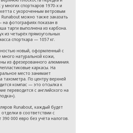
 у многих спорткаров 1970-х и
ркетта с укороченным ветровым
 Runabout можно также заказать
— на фотографиях показан в
ша тарги выполнена из карбона.
ух из четырёх прямоугольных
асса спорткара — 1057 кг.
олностью новый, оформленный с
е много натуральной кожи,
ены из фрезерованного алюминия.
лепластиковые каркасы. На
ральное место занимает
 тахометра. По центру верхней
дится компас — это отсылка к
ние переводится с английского на
лодка»).
пляров Runabout, каждый будет
 отделки в соответствии с
 390 000 евро без учёта налогов.