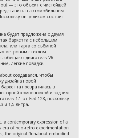
nabout — это объект с чистейшей
представить в автомобильном
Поскольку он целиком состоит
на будет предложена с двумя
тая баркетта с небольшим
ла, или тарга со съёмной
ым ветровым стеклом.
т: обещают двигатель V6
ные, лёгкие повадки.
nabout создавался, чтобы
тку дизайна новой
 баркетта превратилась в
немоторной компоновкой и задним
атель 1.1 от Fiat 128, поскольку
3 и 1,5 литра.
, a contemporary expression of a
s era of neo-retro experimentation.
0s, the original Runabout embodied