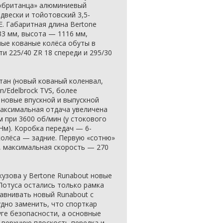
 «британца» алюминиевый
двески и тойотовский 3,5-
. Габаритная длина Bertone
3 мм, высота — 1116 мм,
ные кованые колёса обуты в
 225/40 ZR 18 спереди и 295/30
тан (новый кованый коленвал,
/Edelbrock TVS, более
новые впускной и выпускной
максимальная отдача увеличена
Нм при 3600 об/мин (у стокового
 Нм). Коробка передач — 6-
колёса — задние. Первую «сотню»
с, максимальная скорость — 270
кузова у Bertone Runabout новые
 Лотуса остались только рамка
равнивать новый Runabout с
дно заменить, что спорткар
ге безопасности, а основные
 верхнюю плоскость передка и