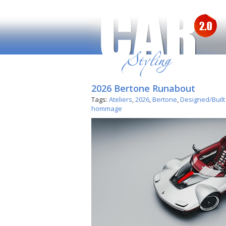
2026 Bertone Runabout
Tags:
Ateliers
,
2026
,
Bertone
,
Designed/Built
hommage