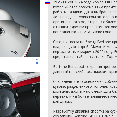
29 октября 2024 года компания Be
который стал современным прочт
работы Гандини. Дата выбрана нес
лет назад на Туринском автосалон
оригинального родстера. В облик
отсылки к другим проектам Berton
воплощению A112, а также гоночны
Сегодня права на бренд Bertone пр
владельцы которой, Мауро и Жан-Ф
перезапустили марку в 2022 году. 
представленный на выставке Top M
Bertone Runabout сохранил пропорц
длинный плоский нос, широкие кры
Сохранены и его основные особенн
кузова, разделённого пополам кр
колёсных арок и наклонной дуги бе
переехали на более привычное мес
крышками.
Разработку дизайна спорткара кур
создавший Bertone GB110 и имеющ