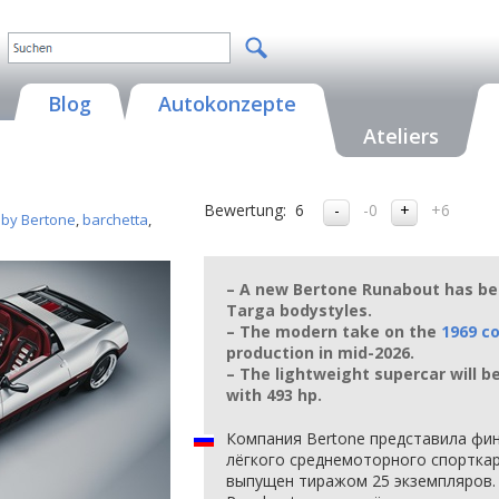
Blog
Autokonzepte
Ateliers
Bewertung:
6
-0
+6
 by Bertone
,
barchetta
,
– A new Bertone Runabout has be
Targa bodystyles.
– The modern take on the
1969 c
production in mid-2026.
– The lightweight supercar will 
with 493 hp.
Компания Bertone представила фин
лёгкого среднемоторного спорткар
выпущен тиражом 25 экземпляров.