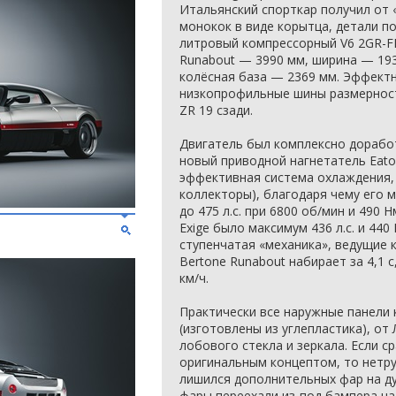
Итальянский спорткар получил от
монокок в виде корытца, детали по
литровый компрессорный V6 2GR-FE
Runabout — 3990 мм, ширина — 193
колёсная база — 2369 мм. Эффект
низкопрофильные шины размерности
ZR 19 сзади.
Двигатель был комплексно дорабо
новый приводной нагнетатель Eaton
эффективная система охлаждения, 
коллекторы), благодаря чему его 
до 475 л.с. при 6800 об/мин и 490 
Exige было максимум 436 л.с. и 440
ступенчатая «механика», ведущие 
Bertone Runabout набирает за 4,1 
км/ч.
Практически все наружные панели 
(изготовлены из углепластика), от
лобового стекла и зеркала. Если с
оригинальным концептом, то нетру
лишился дополнительных фар на ду
фары переехали из-под бампера на