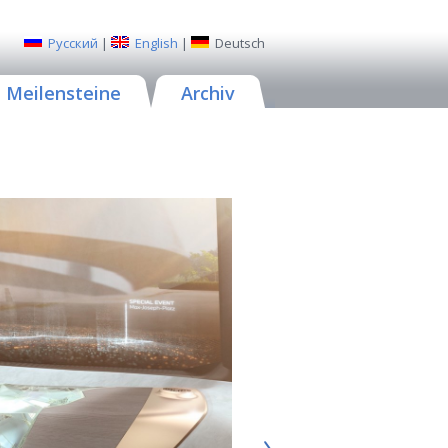
Русский
|
English
|
Deutsch
Meilensteine
Archiv