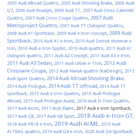
2005 Audi Allroad Quattro
,
2005 Audi Shooting Brake
,
2006 Audi
Q7
,
2006 Audi Roadjet
,
2006 Audi TT
,
2007 Audi Cross Cabriolet
2007 Audi
Quattro
,
2007 Audi Cross Coupe Quattro
,
Metroproject Quattro
,
2007 Audi TT Clubsport Quattro
,
2009 Audi
2008 Audi A1 Sportback
,
2009 Audi e-tron concept
,
Sportback
,
2010 Audi A1 e-tron
,
2010 Audi Detroit showcar e-
tron
,
2010 Audi e-tron Spyder
,
2010 Audi quattro
,
2011 Audi A1
clubsport quattro
,
2011 Audi A2 Concept
,
2011 Audi A3 e-tron
,
2011 Audi A3 Sedan
2012 Audi
,
2011 Audi Urban e-Tron
,
Crosslane Coupe
,
2013 Audi Nanuk quattro (ItalDesign)
,
2013
2014 Audi Allroad Shooting Brake
Audi Sport Quattro
,
,
2014 Audi TT offroad
2014 Audi Prologue
,
,
2014 Audi TT
Sportback
,
2015 Audi e-tron Quattro
,
2015 Audi Prologue
Allroad
,
2015 Audi Prologue Avant
,
2016 Audi H-Tron Quattro
,
2017 Audi Aicon
,
2017 Audi Elaine
,
2017 Audi e-tron Sportback
,
2018 Audi e-tron GT
2017 Audi Q8
,
2017 Audi Q8 Sport
,
,
2019 Audi AI:ME
2018 Audi PB18 e-tron
,
,
2019 Audi
AI:TRAIL quattro
,
2019 Audi Q4 e-tron
,
2020 Audi Q4 Sportback