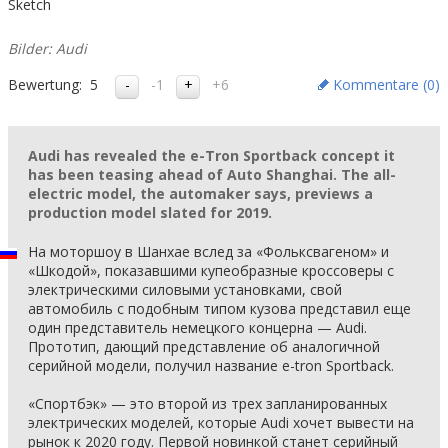
Sketch
Bilder: Audi
Bewertung:
5
-1
+6
Kommentare (
0
)
Audi has revealed the e-Tron Sportback concept it
has been teasing ahead of Auto Shanghai. The all-
electric model, the automaker says, previews a
production model slated for 2019.
На моторшоу в Шанхае вслед за «Фольксвагеном» и
«Шкодой», показавшими купеобразные кроссоверы с
электрическими силовыми установками, свой
автомобиль с подобным типом кузова представил еще
один представитель немецкого концерна — Audi.
Прототип, дающий представление об аналогичной
серийной модели, получил название e-tron Sportback.
«Спортбэк» — это второй из трех запланированных
электрических моделей, которые Audi хочет вывести на
рынок к 2020 году. Первой новинкой станет серийный