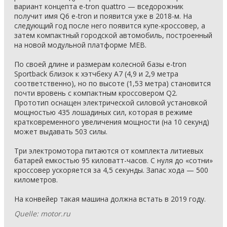
вариант концепта e-tron quattro — вседорожник
получит имя Q6 e-tron и появится уже в 2018-м. На
следующий год после него появится купе-кроссовер, а
затем компактный городской автомобиль, построенный
на новой модульной платформе MEB.
По своей длине и размерам колесной базы e-tron
Sportback близок к хэтчбеку A7 (4,9 и 2,9 метра
соответственно), но по высоте (1,53 метра) становится
почти вровень с компактным кроссовером Q2.
Прототип оснащен электрической силовой установкой
мощностью 435 лошадиных сил, которая в режиме
кратковременного увеличения мощности (на 10 секунд)
может выдавать 503 силы.
Три электромотора питаются от комплекта литиевых
батарей емкостью 95 киловатт-часов. С нуля до «сотни»
кроссовер ускоряется за 4,5 секунды. Запас хода — 500
километров.
На конвейер такая машина должна встать в 2019 году.
Quelle: motor.ru