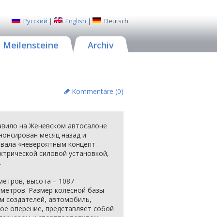
Русский
|
English
|
Deutsch
Meilensteine
Archiv
Kommentare (
0
)
тавило на Женевском автосалоне
нонсирован месяц назад и
звала «невероятным концепт-
ктрической силовой установкой,
.
метров, высота – 1087
иметров. Размер колесной базы
м создателей, автомобиль,
е оперение, представляет собой