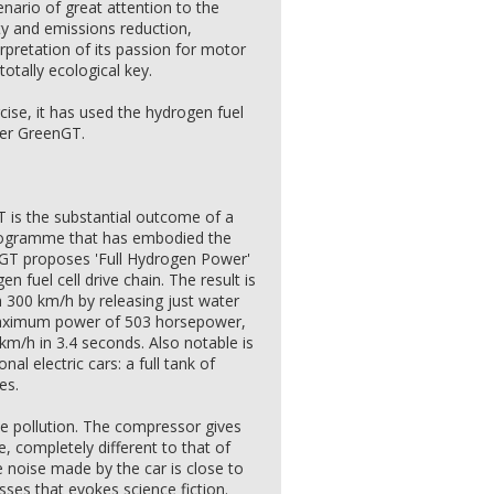
nario of great attention to the
ty and emissions reduction,
rpretation of its passion for motor
otally ecological key.
cise, it has used the hydrogen fuel
ner GreenGT.
 is the substantial outcome of a
rogramme that has embodied the
GT proposes 'Full Hydrogen Power'
n fuel cell drive chain. The result is
h 300 km/h by releasing just water
maximum power of 503 horsepower,
km/h in 3.4 seconds. Also notable is
nal electric cars: a full tank of
es.
se pollution. The compressor gives
e, completely different to that of
e noise made by the car is close to
sses that evokes science fiction.