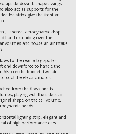
wo upside-down L-shaped wings
d also act as supports for the
ded led strips give the front an
on.
rent, tapered, aerodynamic drop
ed band extending over the
 bar volumes and house an air intake
s.
lows to the rear; a big spoiler
lift and downforce to handle the
. Also on the bonnet, two air
 to cool the electric motor.
tached from the flows and is
umes; playing with the sidecut in
iginal shape on the tail volume,
aerodynamic needs.
rizontal lighting strip, elegant and
pical of high performance cars.