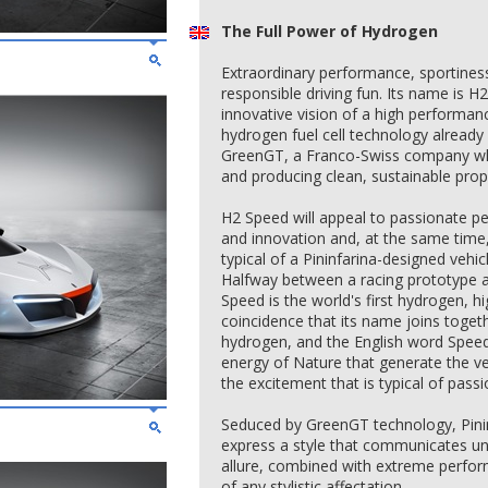
The Full Power of Hydrogen
Extraordinary performance, sportines
responsible driving fun. Its name is H2
innovative vision of a high performan
hydrogen fuel cell technology already 
GreenGT, a Franco-Swiss company whi
and producing clean, sustainable prop
H2 Speed will appeal to passionate 
and innovation and, at the same time, 
typical of a Pininfarina-designed vehic
Halfway between a racing prototype a
Speed is the world's first hydrogen, hi
coincidence that its name joins toget
hydrogen, and the English word Speed, 
energy of Nature that generate the ve
the excitement that is typical of pass
Seduced by GreenGT technology, Pinin
express a style that communicates u
allure, combined with extreme perform
of any stylistic affectation.