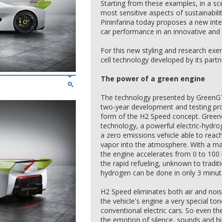
Starting from these examples, in a sce
most sensitive aspects of sustainabili
Pininfarina today proposes a new inte
car performance in an innovative and t
For this new styling and research exer
cell technology developed by its part
The power of a green engine
The technology presented by GreenGT
two-year development and testing p
form of the H2 Speed concept. Green
technology, a powerful electric-hydroge
a zero emissions vehicle able to reac
vapor into the atmosphere. With a 
the engine accelerates from 0 to 100 
the rapid refueling, unknown to traditio
hydrogen can be done in only 3 minut
H2 Speed eliminates both air and noi
the vehicle's engine a very special ton
conventional electric cars. So even th
the emotion of silence, sounds and hi