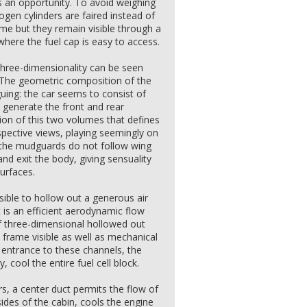
 an opportunity. To avoid weighing
ogen cylinders are faired instead of
me but they remain visible through a
 where the fuel cap is easy to access.
three-dimensionality can be seen
le. The geometric composition of the
guing: the car seems to consist of
o generate the front and rear
ion of this two volumes that defines
spective views, playing seemingly on
 the mudguards do not follow wing
and exit the body, giving sensuality
surfaces.
sible to hollow out a generous air
 is an efficient aerodynamic flow
of three-dimensional hollowed out
 frame visible as well as mechanical
e entrance to these channels, the
, cool the entire fuel cell block.
s, a center duct permits the flow of
sides of the cabin, cools the engine