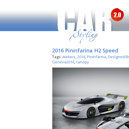
2016 Pininfarina H2 Speed
Tags:
Ateliers
,
2016
,
Pininfarina
,
Designed/Bu
Geneva2016
,
canopy