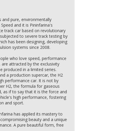
s and pure, environmentally
 Speed and it is Pininfarina's
ce track car based on revolutionary
subjected to severe track testing by
ch has been designing, developing
ulsion systems since 2008.
people who love speed, performance
are attracted by the exclusivity
le produced in a limited series.
nd a production supercar, the H2
gh performance car. It is not by
her H2, the formula for gaseous
as if to say that it is the force and
hicle's high performance, fostering
ion and sport.
farina has applied its mastery to
ncompromising beauty and a unique
ance. A pure beautiful form, free