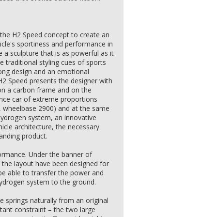
 the H2 Speed concept to create an
hicle's sportiness and performance in
 a sculpture that is as powerful as it
he traditional styling cues of sports
rong design and an emotional
 H2 Speed presents the designer with
 on a carbon frame and on the
nce car of extreme proportions
0, wheelbase 2900) and at the same
Hydrogen system, an innovative
hicle architecture, the necessary
tanding product.
ormance. Under the banner of
 of the layout have been designed for
 be able to transfer the power and
ydrogen system to the ground.
 springs naturally from an original
ant constraint – the two large