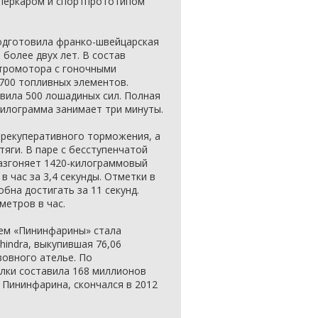
уперкаром и спортпрототипом
подготовила франко-швейцарская
более двух лет. В состав
ктромотора с гоночными
 700 топливных элементов.
вила 500 лошадиных сил. Полная
килограмма занимает три минуты.
рекуперативного торможения, а
тяги. В паре с бесступенчатой
разгоняет 1420-килограммовый
в час за 3,4 секунды. Отметки в
бна достигать за 11 секунд.
метров в час.
цем «Пининфарины» стала
hindra, выкупившая 76,06
зовного ателье. По
лки составила 168 миллионов
 Пининфарина, скончался в 2012