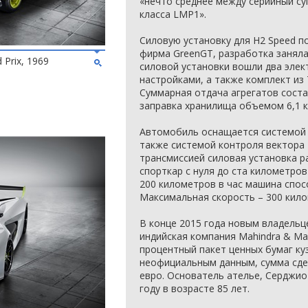
«нечто среднее между серийный с
класса LMP1».
Силовую установку для H2 Speed 
фирма GreenGT, разработка заняла 
 Prix, 1969
силовой установки вошли два эле
настройками, а также комплект из
Суммарная отдача агрегатов соста
заправка хранилища объемом 6,1 
Автомобиль оснащается системой 
также системой контроля вектора 
трансмиссией силовая установка 
спорткар с нуля до ста километров 
200 километров в час машина спосо
Максимальная скорость – 300 кило
В конце 2015 года новым владель
индийская компания Mahindra & Ma
процентный пакет ценных бумаг ку
неофициальным данным, сумма сде
евро. Основатель ателье, Серджио
году в возрасте 85 лет.