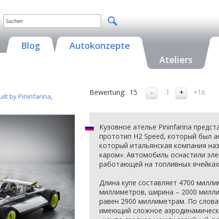
Blog
Autokonzepte
Ateliers
Bewertung:
15
-1
+16
ilt by Pininfarina
,
Кузовное ателье Pininfarina предс
прототип H2 Speed, который был а
который итальянская компания на
каром». Автомобиль оснастили эле
работающей на топливных ячейках
Длина купе составляет 4700 милли
миллиметров, ширина – 2000 милл
равен 2900 миллиметрам. По слова
имеющий сложное аэродинамическо