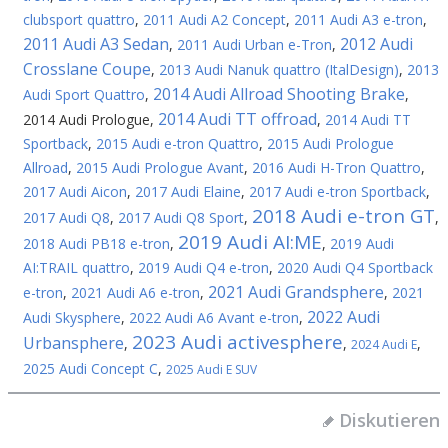
clubsport quattro
,
2011 Audi A2 Concept
,
2011 Audi A3 e-tron
,
2011 Audi A3 Sedan
2012 Audi
,
2011 Audi Urban e-Tron
,
Crosslane Coupe
,
2013 Audi Nanuk quattro (ItalDesign)
,
2013
2014 Audi Allroad Shooting Brake
Audi Sport Quattro
,
,
2014 Audi TT offroad
2014 Audi Prologue
,
,
2014 Audi TT
Sportback
,
2015 Audi e-tron Quattro
,
2015 Audi Prologue
Allroad
,
2015 Audi Prologue Avant
,
2016 Audi H-Tron Quattro
,
2017 Audi Aicon
,
2017 Audi Elaine
,
2017 Audi e-tron Sportback
,
2018 Audi e-tron GT
2017 Audi Q8
,
2017 Audi Q8 Sport
,
,
2019 Audi AI:ME
2018 Audi PB18 e-tron
,
,
2019 Audi
AI:TRAIL quattro
,
2019 Audi Q4 e-tron
,
2020 Audi Q4 Sportback
2021 Audi Grandsphere
e-tron
,
2021 Audi A6 e-tron
,
,
2021
2022 Audi
Audi Skysphere
,
2022 Audi A6 Avant e-tron
,
2023 Audi activesphere
Urbansphere
,
,
,
2024 Audi E
2025 Audi Concept C
,
2025 Audi E SUV
Diskutieren