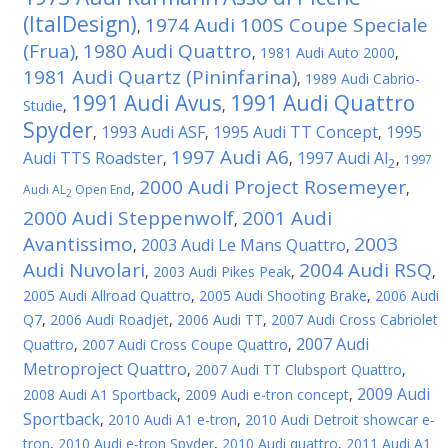
(ItalDesign)
1974 Audi 100S Coupe Speciale
,
(Frua)
1980 Audi Quattro
,
,
1981 Audi Auto 2000
,
1981 Audi Quartz (Pininfarina)
,
1989 Audi Cabrio-
1991 Audi Avus
1991 Audi Quattro
Studie
,
,
Spyder
1993 Audi ASF
1995 Audi TT Concept
1995
,
,
,
1997 Audi A6
Audi TTS Roadster
1997 Audi Al
,
,
,
1997
2
2000 Audi Project Rosemeyer
,
,
Audi AL
Open End
2
2000 Audi Steppenwolf
2001 Audi
,
Avantissimo
2003
2003 Audi Le Mans Quattro
,
,
Audi Nuvolari
2004 Audi RSQ
,
2003 Audi Pikes Peak
,
,
2005 Audi Allroad Quattro
,
2005 Audi Shooting Brake
,
2006 Audi
Q7
,
2006 Audi Roadjet
,
2006 Audi TT
,
2007 Audi Cross Cabriolet
2007 Audi
Quattro
,
2007 Audi Cross Coupe Quattro
,
Metroproject Quattro
,
2007 Audi TT Clubsport Quattro
,
2009 Audi
2008 Audi A1 Sportback
,
2009 Audi e-tron concept
,
Sportback
,
2010 Audi A1 e-tron
,
2010 Audi Detroit showcar e-
tron
,
2010 Audi e-tron Spyder
,
2010 Audi quattro
,
2011 Audi A1