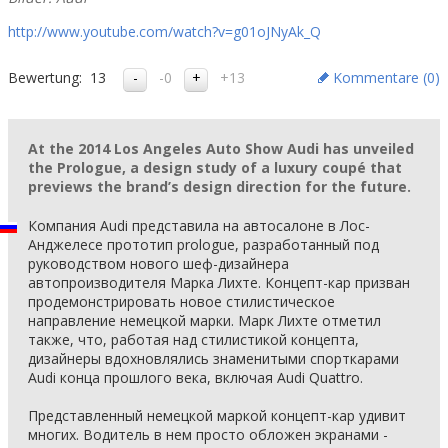
http://www.youtube.com/watch?v=g01oJNyAk_Q
Bewertung:
13
-0
+13
Kommentare (
0
)
At the 2014 Los Angeles Auto Show Audi has unveiled
the Prologue, a design study of a luxury coupé that
previews the brand’s design direction for the future.
Компания Audi представила на автосалоне в Лос-
Анджелесе прототип prologue, разработанный под
руководством нового шеф-дизайнера
автопроизводителя Марка Лихте. Концепт-кар призван
продемонстрировать новое стилистическое
направление немецкой марки. Марк Лихте отметил
также, что, работая над стилистикой концепта,
дизайнеры вдохновлялись знаменитыми спорткарами
Audi конца прошлого века, включая Audi Quattro.
Представленный немецкой маркой концепт-кар удивит
многих. Водитель в нем просто обложен экранами -