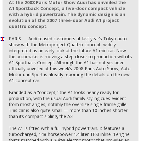
At the 2008 Paris Motor Show Audi has unveiled the
A1 Sportback Concept, a five-door compact vehicle
with a hybrid powertrain. The dynamic design is an
evolution of the 2007 three-door Audi A1 project
quattro concept.
PARIS — Audi teased customers at last year’s Tokyo auto
show with the Metroproject Quattro concept, widely
interpreted as an early look at the future A1 minicar. Now
the automaker is moving a step closer to production with its
A1 Sportback Concept. Although the A1 has not yet been
officially unveiled at this week’s 2008 Paris Auto Show, Auto
Motor und Sport is already reporting the details on the new
A1 concept car.
Branded as a "concept," the A1 looks nearly ready for
production, with the usual Audi family styling cues evident
from most angles, notably the oversize single-frame grille.
This car is also quite small — more than 10 inches shorter
than its compact sibling, the A3.
The A1 is fitted with a full hybrid powertrain. It features a
turbocharged, 148-horsepower 1.4-liter TFSI inline-4 engine
that’s matched with a 20kW electric motor that provides an