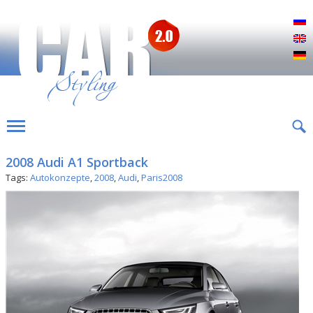
Р
E
D
2008 Audi A1 Sportback
Tags:
Autokonzepte
,
2008
,
Audi
,
Paris2008