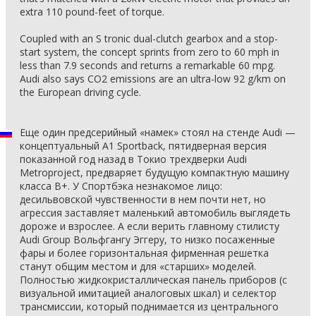
extra 110 pound-feet of torque.
Coupled with an S tronic dual-clutch gearbox and a stop-
start system, the concept sprints from zero to 60 mph in
less than 7.9 seconds and returns a remarkable 60 mpg.
Audi also says CO2 emissions are an ultra-low 92 g/km on
the European driving cycle.
Еще один предсерийный «намек» стоял на стенде Audi —
концептуальный A1 Sportback, пятидверная версия
показанной год назад в Токио трехдверки Audi
Metroproject, предваряет будущую компактную машину
класса B+. У Спортбэка незнакомое лицо:
десильвовской чувственности в нем почти нет, но
агрессия заставляет маленький автомобиль выглядеть
дороже и взрослее. А если верить главному стилисту
Audi Group Вольфгангу Эггеру, то низко посаженные
фары и более горизонтальная фирменная решетка
станут общим местом и для «старших» моделей.
Полностью жидкокристаллическая панель приборов (с
визуальной имитацией аналоговых шкал) и селектор
трансмиссии, который поднимается из центрального