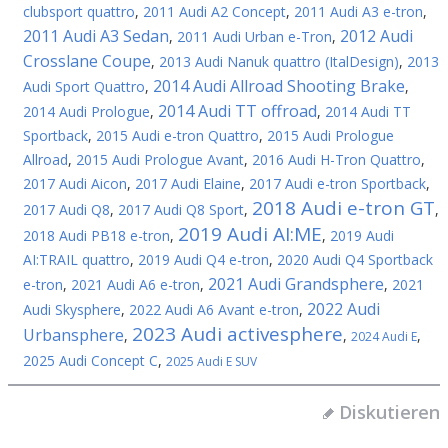
clubsport quattro
,
2011 Audi A2 Concept
,
2011 Audi A3 e-tron
,
2011 Audi A3 Sedan
2012 Audi
,
2011 Audi Urban e-Tron
,
Crosslane Coupe
,
2013 Audi Nanuk quattro (ItalDesign)
,
2013
2014 Audi Allroad Shooting Brake
Audi Sport Quattro
,
,
2014 Audi TT offroad
2014 Audi Prologue
,
,
2014 Audi TT
Sportback
,
2015 Audi e-tron Quattro
,
2015 Audi Prologue
Allroad
,
2015 Audi Prologue Avant
,
2016 Audi H-Tron Quattro
,
2017 Audi Aicon
,
2017 Audi Elaine
,
2017 Audi e-tron Sportback
,
2018 Audi e-tron GT
2017 Audi Q8
,
2017 Audi Q8 Sport
,
,
2019 Audi AI:ME
2018 Audi PB18 e-tron
,
,
2019 Audi
AI:TRAIL quattro
,
2019 Audi Q4 e-tron
,
2020 Audi Q4 Sportback
2021 Audi Grandsphere
e-tron
,
2021 Audi A6 e-tron
,
,
2021
2022 Audi
Audi Skysphere
,
2022 Audi A6 Avant e-tron
,
2023 Audi activesphere
Urbansphere
,
,
,
2024 Audi E
2025 Audi Concept C
,
2025 Audi E SUV
Diskutieren