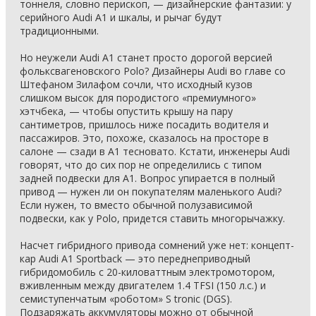
тоннеля, словно перископ, — дизайнерские фантазии: у
серийного Audi A1 и шкалы, и рычаг будут
традиционными.
Но неужели Audi A1 станет просто дорогой версией
фольксвагеновского Polo? Дизайнеры Audi во главе со
Штефаном Зилафом сочли, что исходный кузов
слишком высок для породистого «премиумного»
хэтчбека, — чтобы опустить крышу на пару
сантиметров, пришлось ниже посадить водителя и
пассажиров. Это, похоже, сказалось на просторе в
салоне — сзади в A1 тесновато. Кстати, инженеры Audi
говорят, что до сих пор не определились с типом
задней подвески для A1. Вопрос упирается в полный
привод — нужен ли он покупателям маленького Audi?
Если нужен, то вместо обычной полузависимой
подвески, как у Polo, придется ставить многорычажку.
Насчет гибридного привода сомнений уже нет: концепт-
кар Audi A1 Sportback — это переднеприводный
гибридомобиль с 20-киловаттным электромотором,
вживленным между двигателем 1.4 TFSI (150 л.с.) и
семиступенчатым «роботом» S tronic (DGS).
Подзаряжать аккумуляторы можно от обычной