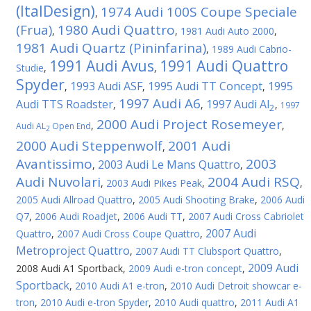
(ItalDesign)
1974 Audi 100S Coupe Speciale
,
(Frua)
1980 Audi Quattro
,
,
1981 Audi Auto 2000
,
1981 Audi Quartz (Pininfarina)
,
1989 Audi Cabrio-
1991 Audi Avus
1991 Audi Quattro
Studie
,
,
Spyder
1993 Audi ASF
1995 Audi TT Concept
1995
,
,
,
1997 Audi A6
Audi TTS Roadster
1997 Audi Al
,
,
,
1997
2
2000 Audi Project Rosemeyer
,
,
Audi AL
Open End
2
2000 Audi Steppenwolf
2001 Audi
,
Avantissimo
2003
2003 Audi Le Mans Quattro
,
,
Audi Nuvolari
2004 Audi RSQ
,
2003 Audi Pikes Peak
,
,
2005 Audi Allroad Quattro
,
2005 Audi Shooting Brake
,
2006 Audi
Q7
,
2006 Audi Roadjet
,
2006 Audi TT
,
2007 Audi Cross Cabriolet
2007 Audi
Quattro
,
2007 Audi Cross Coupe Quattro
,
Metroproject Quattro
,
2007 Audi TT Clubsport Quattro
,
2009 Audi
2008 Audi A1 Sportback
,
2009 Audi e-tron concept
,
Sportback
,
2010 Audi A1 e-tron
,
2010 Audi Detroit showcar e-
tron
,
2010 Audi e-tron Spyder
,
2010 Audi quattro
,
2011 Audi A1