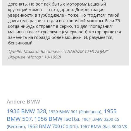
догонять. Но вот как быть с мотором? Бешеный
крутящий момент - это здорово. Демонстрация
уверенности в турбодизеле - тоже. Но "годится" такой
двигатель разве что для выставочной машины. Если Z9
когда-нибудь отправят в серию, то для "попадания"
машины в класс суперкупе (суперкаров) мотор придется
заменить на гораздо более мощный. И, разумеется,
бензиновый.
Quelle: Михаил Васильев - "ГЛАВНАЯ СЕНСАЦИЯ"
(Журнал "Мотор" 10-1999)
Andere
BMW
1936 BMW 328
1955
,
1950 BMW 501 (Pininfarina)
,
BMW 507
1956 BMW Isetta
,
,
1961 BMW 3200 CS
1963 BMW 700 (Colani)
(Bertone)
,
,
1967 BMW Glas 3000 V8