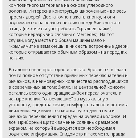
композитного материала на основе углеродного
волокна. Интересна конструкция широченных - во весь
проем - дверей. Достаточно нажать кнопку, и они
поднимаются на верхних петлях наподобие крыльев
птицы (не хочется употреблять "крыльев чайки",
которые неразрывно связаны с Mercedes). На тот
случай, когда места по бокам машины мало и
"крыльями" не взмахнешь, в них есть встроенные двери,
которые открываются обычным образом - на передних
петлях.
В салоне очень просторно и светло. Бросается в глаза
почти полное отсутствие привычных переключателей и
рычажков, в неимоверных количествах расплодившихся
в современных автомобилях. На центральной консоли
остались всего один вращающийся переключатель и
четыре кнопки, "отвечающие" за музыкальную
установку, средства связи, комфорт в салоне и режимы
движения. Еще имеются кнопка пуска двигателя и
рычажок переключения передач на рулевой колонке. И
все. Приборный щиток заменен солидных размеров
экраном, на который выводится вся необходимая
водителю информация. Спидометр и тахометр, правда,