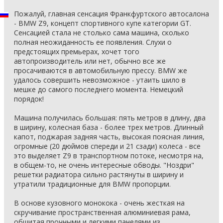
Пожалуй, главная сенсация Франкфуртского автосалона
- BMW Z9, концепт спортивного купе категории GT.
Сенсацией стала не столько сама машина, сколько
полная неожиданность ее появления. Слухи о
предстоящих премьерах, хочет того
автопроизводитель или нет, обычно все же
просачиваются в автомобильную прессу. BMW же
удалось совершить невозможное - утаить шило в
мешке до самого последнего момента. Немецкий
порядок!
Машина получилась большая: пять метров в длину, два
в ширину, колесная база - более трех метров. Длинный
капот, поджарая задняя часть, высокая поясная линия,
огромные (20 дюймов спереди и 21 сзади) колеса - все
это выделяет Z9 в транспортном потоке, несмотря на,
в общем-то, не очень интересные обводы. "Ноздри"
решетки радиатора сильно растянуты в ширину и
утратили традиционные для BMW пропорции.
В основе кузовного монокока - очень жесткая на
скручивание пространственная алюминиевая рама,
обшитая прочными и легкими панелями из