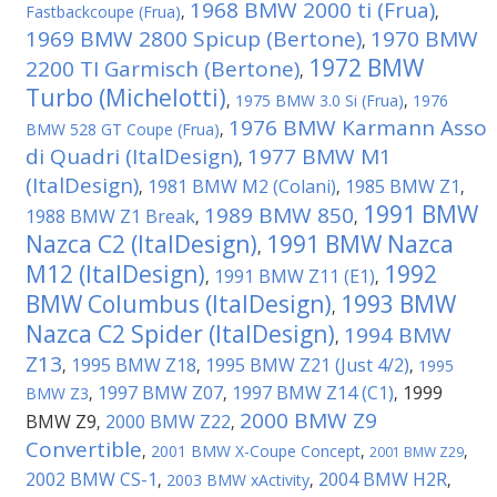
1968 BMW 2000 ti (Frua)
Fastbackcoupe (Frua)
,
,
1969 BMW 2800 Spicup (Bertone)
1970 BMW
,
1972 BMW
2200 TI Garmisch (Bertone)
,
Turbo (Michelotti)
,
1975 BMW 3.0 Si (Frua)
,
1976
1976 BMW Karmann Asso
BMW 528 GT Coupe (Frua)
,
di Quadri (ItalDesign)
1977 BMW M1
,
(ItalDesign)
1981 BMW M2 (Colani)
1985 BMW Z1
,
,
,
1991 BMW
1989 BMW 850
1988 BMW Z1 Break
,
,
Nazca C2 (ItalDesign)
1991 BMW Nazca
,
M12 (ItalDesign)
1992
1991 BMW Z11 (E1)
,
,
BMW Columbus (ItalDesign)
1993 BMW
,
Nazca C2 Spider (ItalDesign)
1994 BMW
,
Z13
1995 BMW Z18
1995 BMW Z21 (Just 4/2)
,
,
,
1995
1997 BMW Z07
1997 BMW Z14 (C1)
1999
BMW Z3
,
,
,
2000 BMW Z9
BMW Z9
2000 BMW Z22
,
,
Convertible
,
2001 BMW X-Coupe Concept
,
,
2001 BMW Z29
2002 BMW CS-1
2004 BMW H2R
,
2003 BMW xActivity
,
,