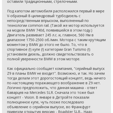
оставили традиционными, стрелочными.
Под капотом автомобиля расположился первый в мире
V-образный 8-цилиндровый турбодизель с
непосредственным впрыском, выполненный по
технологии common rail. (Такой же мотор используется
на модели BMW 740d, появившейся в этом году.)
Двигатель развивает 245 л.с. и, главное, 560 Нм в
диапазоне 1750-2500 об./мин. Мотора с таким крутящим
моментом у BMW до этого не было. То, что в
спортивное (!) купе (!) категории Gran Turismo (!)
установили дизель, должно свидетельствовать о
полной уверенности BMW в этом моторе.
Как официально сообщает компания, "серийный выпуск
Z9 в планы BMW не входит". Возможно, и так. Но зачем
тогда делали этот дорогостоящий концепт, ведь ничего
по-настоящему поражающего воображение в Z9 нет.
Логично предположить, что данная машина - ответ
баварцев на Mercedes SLR. Сначала это тоже был
концепт - Vision. В январе в Детройте показали
полноценное купе, чуть позже последовало
объявление о серийном выпуске, во Франкфурт
привезли открытую версию - Roadster SLR... Надо