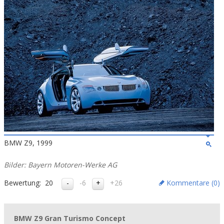
BMW Z9, 1999
Bilder: Bayern Motoren-Werke AG
Bewertung:
20
-6
+26
Kommentare (
0
)
BMW Z9 Gran Turismo Concept