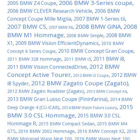
2006 BMW 3-Series coupe
2005 BMW Z4 Coupe
,
,
2006 BMW CLEVER Research Vehicle
2006 BMW
,
Concept Coupe Mille Miglia
2007 BMW 1-Series tii
,
,
2007 BMW CS
2008 BMW GINA
2008
,
,
,
2007 BMW X6
BMW M1 Hommage
2008 BMW
,
2008 BMW Simple
,
X1
2009 BMW Vision EfficientDynamics
,
,
2010 BMW
2010 BMW Concept Gran Coupe
Concept 6 Series Coupe
,
,
2011 BMW i8
2011 BMW 328 Hommage
,
2011 BMW i3
,
,
2012 BMW
2011 BMW Vision ConnectedDrive
,
Concept Active Tourer
2012 BMW
,
,
2012 BMW i3 Coupe
2012 BMW Zagato Coupe (Zagato)
i8 Spyder
,
,
2012 BMW Zagato Roadster (Zagato)
,
,
2013 BMW Concept X4
2013 BMW Gran Lusso Coupe (Pininfarina)
,
2014 BMW
2015
Deep Orange 4 (CU-ICAR)
,
,
2014 BMW Vision Future Luxury
BMW 3.0 CSL Hommage
2015 BMW 3.0 CSL
,
Hommage R
,
2015 BMW Compact Sedan
,
2015 BMW M4
GTS
,
2016 BMW 2002 Hommage
,
2016 BMW Concept X2
,
2016
BMW Motorrad Vision Next 100
,
2016 BMW Vision Next 100
,