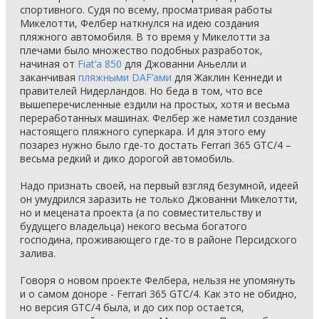
спортивного. Судя по всему, просматривая работы
Микелотти, Фелбер наткнулся на идею создания
пляжного автомобиля. В то время у Микелотти за
плечами было множество подобных разработок,
начиная от
Fiat’а 850
для Джованни Аньелли и
заканчивая
пляжными DAF’ами
для Жаклин Кеннеди и
правителей Нидерландов. Но беда в том, что все
вышеперечисленные ездили на простых, хотя и весьма
переработанных машинах. Фелбер же наметил создание
настоящего пляжного суперкара. И для этого ему
позарез нужно было где-то достать Ferrari 365 GTC/4 –
весьма редкий и дико дорогой автомобиль.
Надо признать своей, на первый взгляд безумной, идеей
он умудрился заразить не только Джованни Микелотти,
но и мецената проекта (а по совместительству и
будущего владельца) некого весьма богатого
господина, проживающего где-то в районе Персидского
залива.
Говоря о новом проекте Фелбера, нельзя не упомянуть
и о самом доноре - Ferrari 365 GTC/4. Как это не обидно,
но версия GTC/4 была, и до сих пор остается,