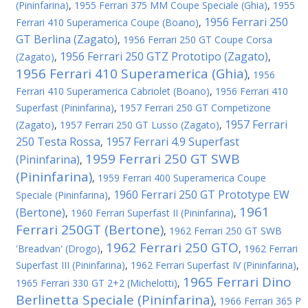
(Pininfarina)
,
1955 Ferrari 375 MM Coupe Speciale (Ghia)
,
1955
1956 Ferrari 250
Ferrari 410 Superamerica Coupe (Boano)
,
GT Berlina (Zagato)
,
1956 Ferrari 250 GT Coupe Corsa
1956 Ferrari 250 GTZ Prototipo (Zagato)
(Zagato)
,
,
1956 Ferrari 410 Superamerica (Ghia)
,
1956
Ferrari 410 Superamerica Cabriolet (Boano)
,
1956 Ferrari 410
Superfast (Pininfarina)
,
1957 Ferrari 250 GT Competizone
1957 Ferrari
(Zagato)
,
1957 Ferrari 250 GT Lusso (Zagato)
,
250 Testa Rossa
1957 Ferrari 4.9 Superfast
,
1959 Ferrari 250 GT SWB
(Pininfarina)
,
(Pininfarina)
,
1959 Ferrari 400 Superamerica Coupe
1960 Ferrari 250 GT Prototype EW
Speciale (Pininfarina)
,
1961
(Bertone)
,
1960 Ferrari Superfast II (Pininfarina)
,
Ferrari 250GT (Bertone)
,
1962 Ferrari 250 GT SWB
1962 Ferrari 250 GTO
'Breadvan' (Drogo)
,
,
1962 Ferrari
Superfast III (Pininfarina)
,
1962 Ferrari Superfast IV (Pininfarina)
,
1965 Ferrari Dino
1965 Ferrari 330 GT 2+2 (Michelotti)
,
Berlinetta Speciale (Pininfarina)
,
1966 Ferrari 365 P