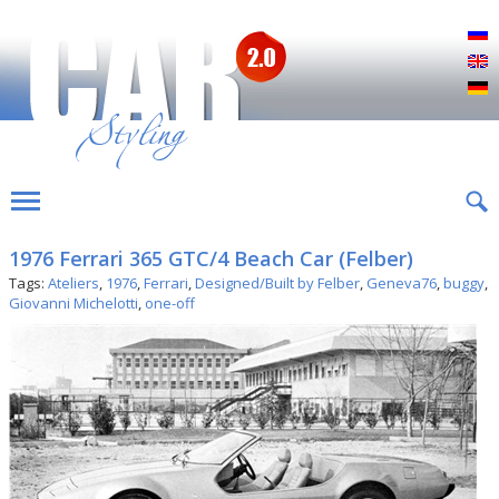
Р
E
D
1976 Ferrari 365 GTC/4 Beach Car (Felber)
Tags:
Ateliers
,
1976
,
Ferrari
,
Designed/Built by Felber
,
Geneva76
,
buggy
,
Giovanni Michelotti
,
one-off