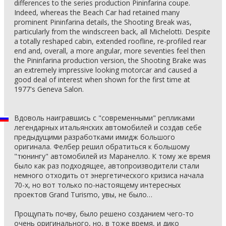
differences to the series production Pininfarina coupe.
Indeed, whereas the Beach Car had retained many
prominent Pininfarina details, the Shooting Break was,
particularly from the windscreen back, all Michelotti. Despite
a totally reshaped cabin, extended roofline, re-profiled rear
end and, overall, a more angular, more seventies feel then
the Pininfarina production version, the Shooting Brake was
an extremely impressive looking motorcar and caused a
good deal of interest when shown for the first time at
1977's Geneva Salon.
Вдоволь наигравшись с "современными" репликами
легендарных итальянских автомобилей и создав себе
предыдущими разработками имидж большого
оригинала. Фелбер решил обратиться к большому
"тюнингу" автомобилей из Маранелло. К тому же время
было как раз подходящее, автопроизводители стали
немного отходить от энергетического кризиса начала
70-х, но вот только по-настоящему интересных
проектов Grand Turismo, увы, не было…
Прощупать почву, было решено созданием чего-то
очень оригинального, но, в тоже время, и дико