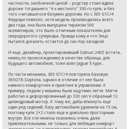
частности, заоблачной ценой – родстер стоил вдвое
дороже тогдашнего "4-х местного" 330-го купе, и без
того считавшегося безумно дорогим. Но с 365 GTC/4
Феррари повезло, хотя модель производилась всего
два года, она была выпущена тиражом 500
экземпляров, что было отличным показателем для
сверхдорогого суперкара. Правда кому и что Энцо
пытался доказать остается до сих пор загадкой.
И еще, дизайнер, проектировавший Datsun 240Z (кстати,
немец по происхождению) в качестве образца, для
будущего автомобиля, тоже взял Jaguar E-type…
По части механики, 365 GТС/4 повторяла базовую
365GTB Daytona, однако в отличие от нее была
намного комфортнее и приятнее в управлении. К
примеру, педали у машины были ощутимо легче. Мягче
работал и дефорсированный до 320 сил V-образный 12
цилиндровый мотор. К тому же, дабы впихнуть еще
один ряд сидений, базу автомобиля удлинили на 15 см,
поэтому купе 2+2 стало еще и довольно просторным
внутри. Все эти нюансы оказались очень даже
привлекательными, не только для любящих комфорт
американцев, но и приглянулись многим европейцам. К