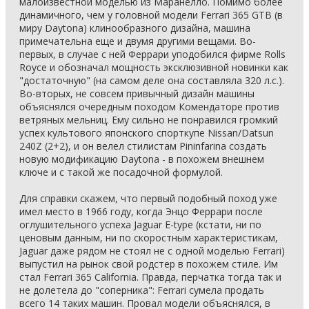
малоизвестной моделью из Маранелло. Помимо более
динамичного, чем у головной модели Ferrari 365 GTB (в
миру Daytona) клинообразного дизайна, машина
примечательна еще и двумя другими вещами. Во-
первых, в случае с ней Феррари уподобился фирме Rolls
Royce и обозначал мощность эксклюзивной новинки как
"достаточную" (на самом деле она составляла 320 л.с.).
Во-вторых, не совсем привычный дизайн машины
объяснялся очередным походом Комендаторе против
ветряных мельниц. Ему сильно не понравился громкий
успех культового японского спорткупе Nissan/Datsun
240Z (2+2), и он велел стилистам Pininfarina создать
новую модификацию Daytona - в похожем внешнем
ключе и с такой же посадочной формулой.
Для справки скажем, что первый подобный поход уже
имел место в 1966 году, когда Энцо Феррари после
оглушительного успеха Jaguar E-type (кстати, ни по
ценовым данным, ни по скоростным характеристикам,
Jaguar даже рядом не стоял не с одной моделью Ferrari)
выпустил на рынок свой родстер в похожем стиле. Им
стал Ferrari 365 California. Правда, перчатка тогда так и
не долетела до "соперника": Ferrari сумела продать
всего 14 таких машин. Провал модели объяснялся, в