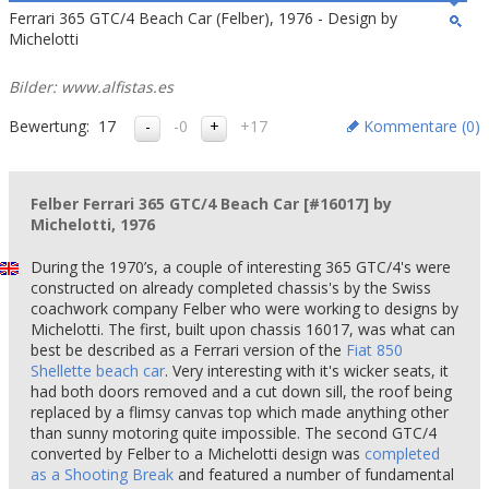
Ferrari 365 GTC/4 Beach Car (Felber), 1976 - Design by
Michelotti
Bilder: www.alfistas.es
Bewertung:
17
-0
+17
Kommentare (
0
)
Felber Ferrari 365 GTC/4 Beach Car [#16017] by
Michelotti, 1976
During the 1970’s, a couple of interesting 365 GTC/4's were
constructed on already completed chassis's by the Swiss
coachwork company Felber who were working to designs by
Michelotti. The first, built upon chassis 16017, was what can
best be described as a Ferrari version of the
Fiat 850
Shellette beach car
. Very interesting with it's wicker seats, it
had both doors removed and a cut down sill, the roof being
replaced by a flimsy canvas top which made anything other
than sunny motoring quite impossible. The second GTC/4
converted by Felber to a Michelotti design was
completed
as a Shooting Break
and featured a number of fundamental