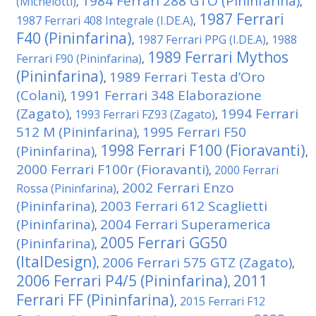
1984 Ferrari 288 GTO (Pininfarina)
(Michelotti)
,
,
1987 Ferrari
1987 Ferrari 408 Integrale (I.DE.A)
,
F40 (Pininfarina)
1987 Ferrari PPG (I.DE.A)
1988
,
,
1989 Ferrari Mythos
Ferrari F90 (Pininfarina)
,
(Pininfarina)
1989 Ferrari Testa d’Oro
,
(Colani)
1991 Ferrari 348 Elaborazione
,
(Zagato)
1994 Ferrari
1993 Ferrari FZ93 (Zagato)
,
,
512 M (Pininfarina)
1995 Ferrari F50
,
1998 Ferrari F100 (Fioravanti)
(Pininfarina)
,
,
2000 Ferrari F100r (Fioravanti)
2000 Ferrari
,
2002 Ferrari Enzo
Rossa (Pininfarina)
,
(Pininfarina)
2003 Ferrari 612 Scaglietti
,
(Pininfarina)
2004 Ferrari Superamerica
,
2005 Ferrari GG50
(Pininfarina)
,
(ItalDesign)
2006 Ferrari 575 GTZ (Zagato)
,
,
2006 Ferrari P4/5 (Pininfarina)
2011
,
Ferrari FF (Pininfarina)
2015 Ferrari F12
,