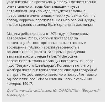
уплотнители, не пропускающие воду. Соответственно
очень сильно от воды был защищен и кузов
автомобиля. Ведь по идее, "трудиться" машине
предстояло в очень специфических условиях. Хотя по
поводу коррозии переживать не было особой нужды,
т.к. все кузовные панели были сделаны из алюминия.
Машина дебютировала в 1976 году на Женевском
автосалоне. Успех, который последовал за
презентацией – восторженные отзывы прессы и
восхищение публики - вселил уверенность в
организаторов проекта. Все время проведения
выставки вокруг стенда Felber/Michelotti не
рассасывалась толпа желающих поглазеть на новое
чудо "безумного Швейцарца". Поговаривают, что у
Фелбера после выставки заказали еще один подобный
аппарат. Но достоверно известно о постройке только
одного пляжного Felber-Ferrari на шасси с серийным
номером 16017.
Quelle: www.ferrarilife.com; Ю. САМОЙЛИК - "Безумный
Швейцарец"