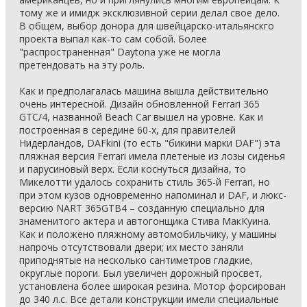
тому же и имидж эксклюзивной серии делал свое дело.
В общем, выбор донора для швейцарско-итальянскго
проекта выпал как-то сам собой. Более
"распространенная" Daytona уже не могла
претендовать на эту роль.
Как и предполагалась машина вышла действительно
очень интересной. Дизайн обновленной Ferrari 365
GTC/4, названной Beach Car вышел на уровне. Как и
построенная в середине 60-х, для правителей
Нидерландов, DAFkini (то есть "бикини марки DAF") эта
пляжная версия Ferrari имела плетеные из лозы сиденья
и парусиновый верх. Если коснуться дизайна, то
Микелотти удалось сохранить стиль 365-й Ferrari, но
при этом кузов одновременно напоминал и DAF, и люкс-
версию NART 365GTB4 – созданную специально для
знаменитого актера и автогонщика Стива МакКуина.
Как и положено пляжному автомобильчику, у машины
напрочь отсутствовали двери; их место заняли
приподнятые на несколько сантиметров гладкие,
округлые пороги. Был увеличен дорожный просвет,
установлена более широкая резина. Мотор форсирован
до 340 л.с. Все детали конструкции имели специальные