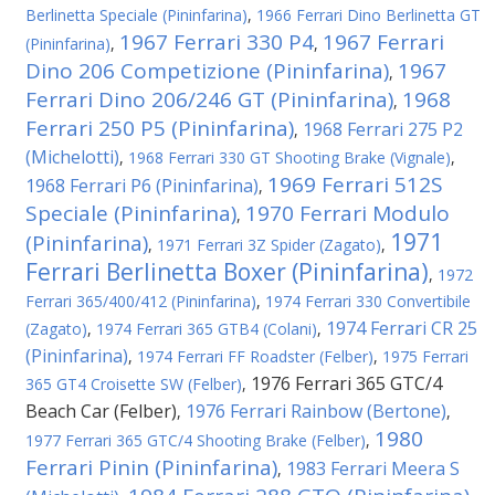
Berlinetta Speciale (Pininfarina)
,
1966 Ferrari Dino Berlinetta GT
1967 Ferrari 330 P4
1967 Ferrari
(Pininfarina)
,
,
Dino 206 Competizione (Pininfarina)
1967
,
Ferrari Dino 206/246 GT (Pininfarina)
1968
,
Ferrari 250 P5 (Pininfarina)
1968 Ferrari 275 P2
,
(Michelotti)
,
1968 Ferrari 330 GT Shooting Brake (Vignale)
,
1969 Ferrari 512S
1968 Ferrari P6 (Pininfarina)
,
Speciale (Pininfarina)
1970 Ferrari Modulo
,
1971
(Pininfarina)
,
1971 Ferrari 3Z Spider (Zagato)
,
Ferrari Berlinetta Boxer (Pininfarina)
,
1972
Ferrari 365/400/412 (Pininfarina)
,
1974 Ferrari 330 Convertibile
1974 Ferrari CR 25
(Zagato)
,
1974 Ferrari 365 GTB4 (Colani)
,
(Pininfarina)
,
1974 Ferrari FF Roadster (Felber)
,
1975 Ferrari
1976 Ferrari 365 GTC/4
365 GT4 Croisette SW (Felber)
,
Beach Car (Felber)
1976 Ferrari Rainbow (Bertone)
,
,
1980
1977 Ferrari 365 GTC/4 Shooting Brake (Felber)
,
Ferrari Pinin (Pininfarina)
1983 Ferrari Meera S
,