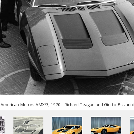
American Motors AMX/3, 1970 - Richard Teague and Giotto Bizzarini