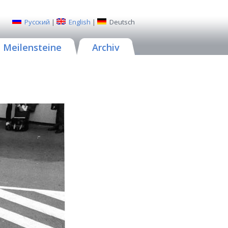
Русский
|
English
|
Deutsch
Meilensteine
Archiv