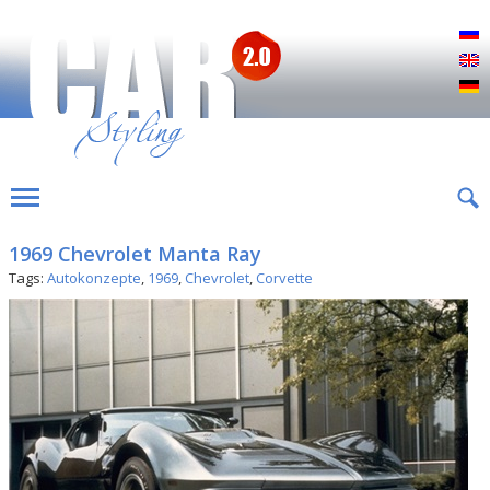
Р
E
D
1969 Chevrolet Manta Ray
Tags:
Autokonzepte
,
1969
,
Chevrolet
,
Corvette