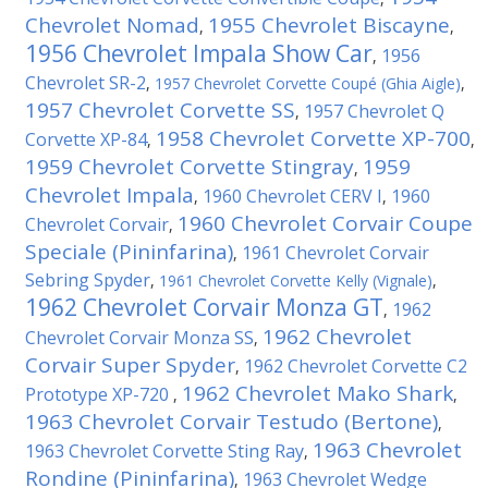
Chevrolet Nomad
1955 Chevrolet Biscayne
,
,
1956 Chevrolet Impala Show Car
1956
,
Chevrolet SR-2
,
1957 Chevrolet Corvette Coupé (Ghia Aigle)
,
1957 Chevrolet Corvette SS
1957 Chevrolet Q
,
1958 Chevrolet Corvette XP-700
Corvette XP-84
,
,
1959 Chevrolet Corvette Stingray
1959
,
Chevrolet Impala
1960 Chevrolet CERV I
1960
,
,
1960 Chevrolet Corvair Coupe
Chevrolet Corvair
,
Speciale (Pininfarina)
1961 Chevrolet Corvair
,
Sebring Spyder
,
1961 Chevrolet Corvette Kelly (Vignale)
,
1962 Chevrolet Corvair Monza GT
1962
,
1962 Chevrolet
Chevrolet Corvair Monza SS
,
Corvair Super Spyder
1962 Chevrolet Corvette C2
,
1962 Chevrolet Mako Shark
Prototype XP-720
,
,
1963 Chevrolet Corvair Testudo (Bertone)
,
1963 Chevrolet
1963 Chevrolet Corvette Sting Ray
,
Rondine (Pininfarina)
1963 Chevrolet Wedge
,