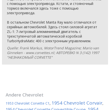
с помощью электропривода. Кстати, и стояночный
тормоз включался здесь тоже с помощью
электропривода.
В остальном Chevrolet Manta Ray мало отличался от
серийных автомобилей. Здесь стоял силовой агрегат
ZL-1: 7-литровый алюминиевый двигатель с
трехступенчатой автоматической коробкой
TurboHydraМatic 400 с электронным управлением.
Quelle: Frank Markus, MotorTrend Magazine; Mario van
Ginneken - www.corvettes.nl; АВТОРЕВЮ N 3 (142) 1997
"НЕЗНАКОМЫЙ CORVETTE"
Andere
Chevrolet
1954 Chevrolet Corvair
1953 Chevrolet Corvette C1
,
,
1954
1954 Chevrolet Corvette Convertible Coupe
,