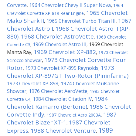
Corvette
1964 Chevrolet Chevy II Super Nova
,
,
1964
1965 Chevrolet
Chevrolet Corvette XP-819 Rear Engine
,
Mako Shark II
1967
1965 Chevrolet Turbo Titan III
,
,
Chevrolet Astro I
1968 Chevrolet Astro II (XP-
,
880)
1968 Chevrolet AstroVette
,
,
1968 Chevrolet
1969 Chevrolet Astro III
1969 Chevrolet
Corvette C3
,
,
1969 Chevrolet XP-882
Manta Ray
,
,
1970 Chevrolet
1973 Chevrolet Corvette Four
Scirocco Showcar
,
Rotor
1973
1973 Chevrolet XP-895 Reynolds
,
,
Chevrolet XP-897GT Two-Rotor (Pininfarina)
,
1973 Chevrolet XP-898
1974 Chevrolet Mulsanne
,
Showcar
1976 Chevrolet AeroVette
,
,
1983 Chevrolet
1984
1984 Chevrolet Citation IV
Corvette C4
,
,
Chevrolet Ramarro (Bertone)
1986 Chevrolet
,
Corvette Indy
1987
,
1987 Chevrolet Aero 2003A
,
Chevrolet Blazer XT-1
1987 Chevrolet
,
1989
Express
1988 Chevrolet Venture
,
,