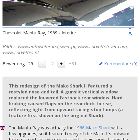
Chevrolet Manta Ray, 1969 - Interior
Bilder: www.autoweteran.gower.pl, www.corvettefever.com;
www.corvettes.nl
Bewertung:
29
-2
+31
Kommentare (
0
)
This redesign of the Mako Shark II featured a
restyled nose and tail. A gunslit vertical window
replaced the louvered fastback rear window. Hard
braking caused flaps on the rear deck to rise,
reflecting light from upward facing stop-lamps (a
feature first shown on the original Shark).
The Manta Ray was actually the
1966 Mako Shark
with a
few upgrades, so it featured many of the Mako II’s outward
features, such as side exhaust and a lower-body (along the