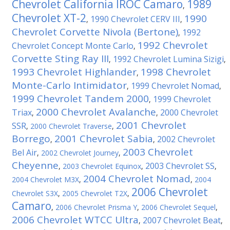
Chevrolet California IROC Camaro
1989
,
Chevrolet XT-2
1990
1990 Chevrolet CERV III
,
,
Chevrolet Corvette Nivola (Bertone)
1992
,
1992 Chevrolet
Chevrolet Concept Monte Carlo
,
Corvette Sting Ray III
1992 Chevrolet Lumina Sizigi
,
,
1993 Chevrolet Highlander
1998 Chevrolet
,
Monte-Carlo Intimidator
1999 Chevrolet Nomad
,
,
1999 Chevrolet Tandem 2000
1999 Chevrolet
,
2000 Chevrolet Avalanche
Triax
2000 Chevrolet
,
,
2001 Chevrolet
SSR
,
2000 Chevrolet Traverse
,
Borrego
2001 Chevrolet Sabia
2002 Chevrolet
,
,
2003 Chevrolet
Bel Air
,
2002 Chevrolet Journey
,
Cheyenne
2003 Chevrolet SS
,
2003 Chevrolet Equinox
,
,
2004 Chevrolet Nomad
2004 Chevrolet M3X
,
,
2004
2006 Chevrolet
Chevrolet S3X
,
2005 Chevrolet T2X
,
Camaro
,
2006 Chevrolet Prisma Y
,
2006 Chevrolet Sequel
,
2006 Chevrolet WTCC Ultra
2007 Chevrolet Beat
,
,