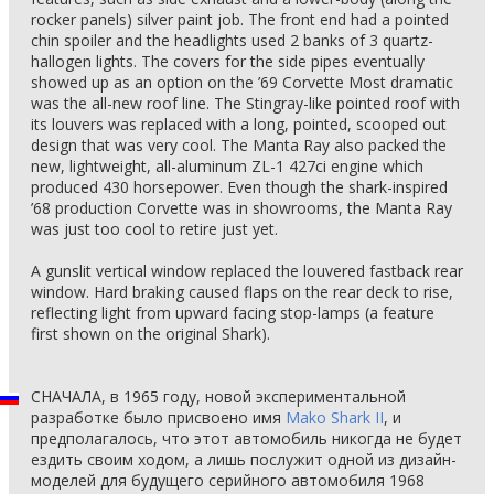
rocker panels) silver paint job. The front end had a pointed
chin spoiler and the headlights used 2 banks of 3 quartz-
hallogen lights. The covers for the side pipes eventually
showed up as an option on the ’69 Corvette Most dramatic
was the all-new roof line. The Stingray-like pointed roof with
its louvers was replaced with a long, pointed, scooped out
design that was very cool. The Manta Ray also packed the
new, lightweight, all-aluminum ZL-1 427ci engine which
produced 430 horsepower. Even though the shark-inspired
’68 production Corvette was in showrooms, the Manta Ray
was just too cool to retire just yet.
A gunslit vertical window replaced the louvered fastback rear
window. Hard braking caused flaps on the rear deck to rise,
reflecting light from upward facing stop-lamps (a feature
first shown on the original Shark).
СНАЧАЛА, в 1965 году, новой экспериментальной
разработке было присвоено имя
Mako Shark II
, и
предполагалось, что этот автомобиль никогда не будет
ездить своим ходом, а лишь послужит одной из дизайн-
моделей для будущего серийного автомобиля 1968