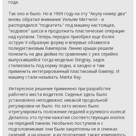
года.
Так оно и было. Но в 1969 году на эту "Акулу номер два"
вновь обратил внимание Уильям Митчелл - и
распорядился "подкатить" под машину настоящее,
"ходовое" шасси и продолжить пластические операции
над кузовом. Теперь передок приобрел еще более
острую V-образную форму и впервые обзавелся
полиуретановым бампером. Линию крыши решили
понизить на два дюйма по сравнению с уже серийно
выпускавшейся тогда моделью Stingray, задок
стилизовать под корму лодки, а заодно и там
применить интегрированный пластиковый бампер. И
машину стали называть Manta Ray.
Интересное решение применено при разработке
рабочего места водителя. Сиденье здесь было
установлено неподвижно: никакой продольной
регулировки не было. Но зато можно было
отрегулировать положение педалей и рулевого колеса!
Делалось это путем нажатия соответствующих кнопок
на передней панели. Необычно поступили и с
подголовниками: они были закреплены не в спинках
сидений, а на крыше, и их положение также изменялось