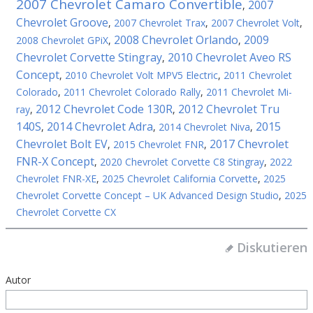
2007 Chevrolet Camaro Convertible
2007
,
Chevrolet Groove
,
2007 Chevrolet Trax
,
2007 Chevrolet Volt
,
2008 Chevrolet Orlando
2009
2008 Chevrolet GPiX
,
,
Chevrolet Corvette Stingray
2010 Chevrolet Aveo RS
,
Concept
,
2010 Chevrolet Volt MPV5 Electric
,
2011 Chevrolet
Colorado
,
2011 Chevrolet Colorado Rally
,
2011 Chevrolet Mi-
2012 Chevrolet Code 130R
2012 Chevrolet Tru
ray
,
,
140S
2014 Chevrolet Adra
2015
,
,
2014 Chevrolet Niva
,
Chevrolet Bolt EV
2017 Chevrolet
,
2015 Chevrolet FNR
,
FNR-X Concept
,
2020 Chevrolet Corvette C8 Stingray
,
2022
Chevrolet FNR-XE
,
2025 Chevrolet California Corvette
,
2025
Chevrolet Corvette Concept – UK Advanced Design Studio
,
2025
Chevrolet Corvette CX
Diskutieren
Autor