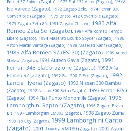
1972
Ferrari 3Z Spider (Zagato)
,
1972 Fiat 132 Aster (Zagato)
,
Iso Varedo (Zagato)
,
1972 Zagato Zele
,
1974 Ferrari 330
Convertibile (Zagato)
,
1975 Bristol 412 Covertibile (Zagato)
,
1983 Alfa
1975 Zagato Zeta 80
,
1981 Zagato Chicane
,
Romeo Zeta Sei (Zagato)
,
1984 Alfa Romeo Tempo
Libero (Zagato)
,
1984 Maserati Biturbo Spyder (Zagato)
,
1986
Aston Martin Vantage (Zagato)
,
1988 Maserati Karif (Zagato)
,
1989 Alfa Romeo SZ (ES-30) (Zagato)
,
1989 Autech
1991
1991 Autech Gavia (Zagato)
Stelvio (Zagato)
,
,
Ferrari 348 Elaborazione (Zagato)
1992 Alfa
,
1992
Romeo RZ (Zagato)
,
1992 Fiat 500 Z-Eco (Zagato)
,
Lancia Hyena (Zagato)
1992 Nissan 300 Bambu
,
(Zagato)
1993 Ferrari FZ93
,
1992 Nissan 300 Seta (Zagato)
,
1996
(Zagato)
1994 Fiat Punto Monomille (Zagato)
,
,
Lamborghini Raptor (Zagato)
,
1996 Zagato Bravo
1998 Zagato Zuma
Bis
,
1997 Lamborghini LM003 (Zagato)
,
,
1999 Lamborghini Canto
1999 Iso City (Zagato)
,
(Zagato)
2001 Toyota VM180 (Zagato)
2002 Aston
,
,