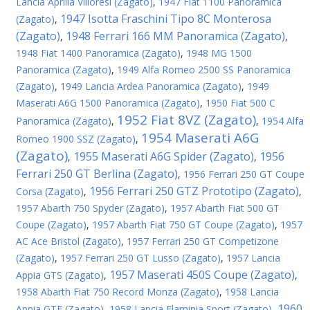
Lancia Aprilia Villoresi (Zagato)
,
1947 Fiat 1100 Panoramica
1947 Isotta Fraschini Tipo 8C Monterosa
(Zagato)
,
(Zagato)
1948 Ferrari 166 MM Panoramica (Zagato)
,
,
1948 Fiat 1400 Panoramica (Zagato)
,
1948 MG 1500
Panoramica (Zagato)
,
1949 Alfa Romeo 2500 SS Panoramica
(Zagato)
,
1949 Lancia Ardea Panoramica (Zagato)
,
1949
Maserati A6G 1500 Panoramica (Zagato)
,
1950 Fiat 500 C
1952 Fiat 8VZ (Zagato)
Panoramica (Zagato)
,
,
1954 Alfa
1954 Maserati A6G
Romeo 1900 SSZ (Zagato)
,
(Zagato)
1955 Maserati A6G Spider (Zagato)
1956
,
,
Ferrari 250 GT Berlina (Zagato)
,
1956 Ferrari 250 GT Coupe
1956 Ferrari 250 GTZ Prototipo (Zagato)
Corsa (Zagato)
,
,
1957 Abarth 750 Spyder (Zagato)
,
1957 Abarth Fiat 500 GT
Coupe (Zagato)
,
1957 Abarth Fiat 750 GT Coupe (Zagato)
,
1957
AC Ace Bristol (Zagato)
,
1957 Ferrari 250 GT Competizone
(Zagato)
,
1957 Ferrari 250 GT Lusso (Zagato)
,
1957 Lancia
1957 Maserati 450S Coupe (Zagato)
Appia GTS (Zagato)
,
,
1958 Abarth Fiat 750 Record Monza (Zagato)
,
1958 Lancia
1960
Appia GTE (Zagato)
,
1958 Lancia Flaminia Sport (Zagato)
,