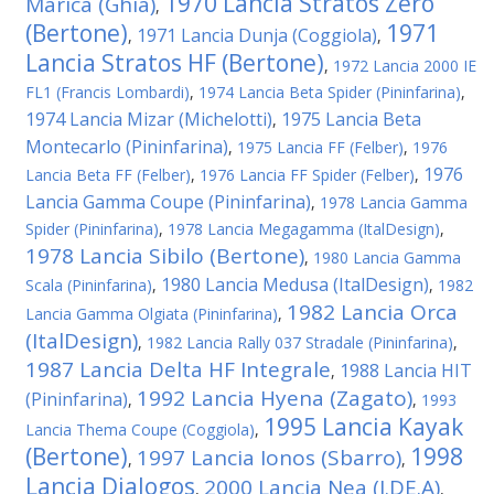
1970 Lancia Stratos Zero
Marica (Ghia)
,
(Bertone)
1971
1971 Lancia Dunja (Coggiola)
,
,
Lancia Stratos HF (Bertone)
,
1972 Lancia 2000 IE
FL1 (Francis Lombardi)
,
1974 Lancia Beta Spider (Pininfarina)
,
1974 Lancia Mizar (Michelotti)
1975 Lancia Beta
,
Montecarlo (Pininfarina)
,
1975 Lancia FF (Felber)
,
1976
1976
Lancia Beta FF (Felber)
,
1976 Lancia FF Spider (Felber)
,
Lancia Gamma Coupe (Pininfarina)
,
1978 Lancia Gamma
Spider (Pininfarina)
,
1978 Lancia Megagamma (ItalDesign)
,
1978 Lancia Sibilo (Bertone)
,
1980 Lancia Gamma
1980 Lancia Medusa (ItalDesign)
Scala (Pininfarina)
,
,
1982
1982 Lancia Orca
Lancia Gamma Olgiata (Pininfarina)
,
(ItalDesign)
,
1982 Lancia Rally 037 Stradale (Pininfarina)
,
1987 Lancia Delta HF Integrale
1988 Lancia HIT
,
1992 Lancia Hyena (Zagato)
(Pininfarina)
,
,
1993
1995 Lancia Kayak
Lancia Thema Coupe (Coggiola)
,
(Bertone)
1998
1997 Lancia Ionos (Sbarro)
,
,
Lancia Dialogos
2000 Lancia Nea (I.DE.A)
,
,