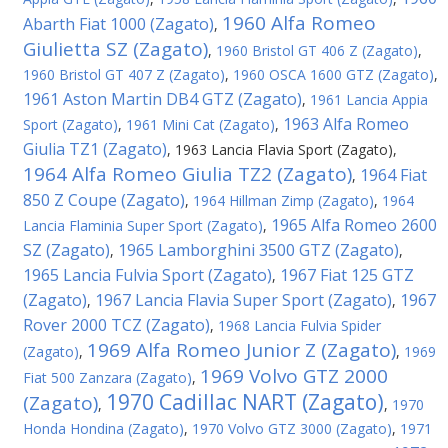
1960 Alfa Romeo
Abarth Fiat 1000 (Zagato)
,
Giulietta SZ (Zagato)
,
1960 Bristol GT 406 Z (Zagato)
,
1960 Bristol GT 407 Z (Zagato)
,
1960 OSCA 1600 GTZ (Zagato)
,
1961 Aston Martin DB4 GTZ (Zagato)
,
1961 Lancia Appia
1963 Alfa Romeo
Sport (Zagato)
,
1961 Mini Cat (Zagato)
,
Giulia TZ1 (Zagato)
,
1963 Lancia Flavia Sport (Zagato)
,
1964 Alfa Romeo Giulia TZ2 (Zagato)
1964 Fiat
,
850 Z Coupe (Zagato)
,
1964 Hillman Zimp (Zagato)
,
1964
1965 Alfa Romeo 2600
Lancia Flaminia Super Sport (Zagato)
,
SZ (Zagato)
1965 Lamborghini 3500 GTZ (Zagato)
,
,
1965 Lancia Fulvia Sport (Zagato)
1967 Fiat 125 GTZ
,
(Zagato)
1967 Lancia Flavia Super Sport (Zagato)
1967
,
,
Rover 2000 TCZ (Zagato)
,
1968 Lancia Fulvia Spider
1969 Alfa Romeo Junior Z (Zagato)
(Zagato)
,
,
1969
1969 Volvo GTZ 2000
Fiat 500 Zanzara (Zagato)
,
1970 Cadillac NART (Zagato)
(Zagato)
,
,
1970
Honda Hondina (Zagato)
,
1970 Volvo GTZ 3000 (Zagato)
,
1971