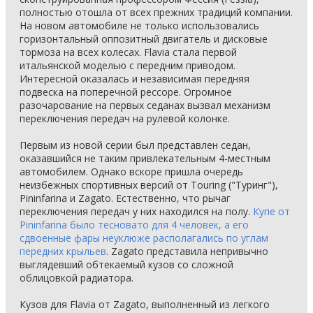
полностью отошла от всех прежних традиций компании.
На новом автомобиле не только использовались
горизонтальный оппозитный двигатель и дисковые
тормоза на всех колесах. Flavia стала первой
итальянской моделью с передним приводом.
Интересной оказалась и независимая передняя
подвеска на поперечной рессоре. Огромное
разочарование на первых седанах вызвал механизм
переключения передач на рулевой колонке.
Первым из новой серии был представлен седан,
оказавшийся не таким привлекательным 4-местным
автомобилем. Однако вскоре пришла очередь
неизбежных спортивных версий от Touring ("Туринг"),
Pininfarina и Zagato. Естественно, что рычаг
переключения передач у них находился на полу.
Купе от
Pininfarina было тесновато для 4 человек, а его
сдвоенные фары неуклюже располагались по углам
передних крыльев
. Zagato представила непривычно
выглядевший обтекаемый кузов со сложной
облицовкой радиатора.
Кузов для Flavia от Zagato, выполненный из легкого