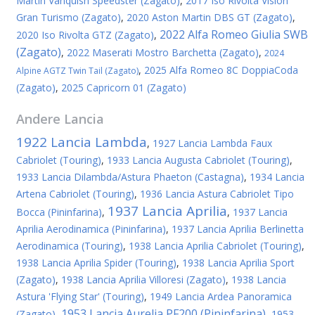
Martin Vanquish Speedster (Zagato)
,
2017 Iso Rivolta Vision
Gran Turismo (Zagato)
,
2020 Aston Martin DBS GT (Zagato)
,
2022 Alfa Romeo Giulia SWB
2020 Iso Rivolta GTZ (Zagato)
,
(Zagato)
,
2022 Maserati Mostro Barchetta (Zagato)
,
2024
,
2025 Alfa Romeo 8C DoppiaCoda
Alpine AGTZ Twin Tail (Zagato)
(Zagato)
,
2025 Capricorn 01 (Zagato)
Andere
Lancia
1922 Lancia Lambda
,
1927 Lancia Lambda Faux
Cabriolet (Touring)
,
1933 Lancia Augusta Cabriolet (Touring)
,
1933 Lancia Dilambda/Astura Phaeton (Castagna)
,
1934 Lancia
Artena Cabriolet (Touring)
,
1936 Lancia Astura Cabriolet Tipo
1937 Lancia Aprilia
Bocca (Pininfarina)
,
,
1937 Lancia
Aprilia Aerodinamica (Pininfarina)
,
1937 Lancia Aprilia Berlinetta
Aerodinamica (Touring)
,
1938 Lancia Aprilia Cabriolet (Touring)
,
1938 Lancia Aprilia Spider (Touring)
,
1938 Lancia Aprilia Sport
(Zagato)
,
1938 Lancia Aprilia Villoresi (Zagato)
,
1938 Lancia
Astura 'Flying Star' (Touring)
,
1949 Lancia Ardea Panoramica
1953 Lancia Aurelia PF200 (Pininfarina)
(Zagato)
,
,
1953