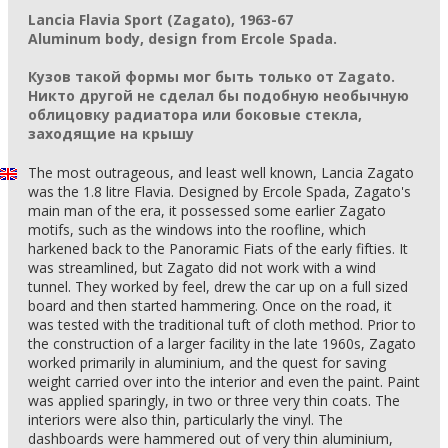
Lancia Flavia Sport (Zagato), 1963-67
Aluminum body, design from Ercole Spada.
Кузов такой формы мог быть только от Zagato.
Никто другой не сделал бы подобную необычную
облицовку радиатора или боковые стекла,
заходящие на крышу
The most outrageous, and least well known, Lancia Zagato
was the 1.8 litre Flavia. Designed by Ercole Spada, Zagato's
main man of the era, it possessed some earlier Zagato
motifs, such as the windows into the roofline, which
harkened back to the Panoramic Fiats of the early fifties. It
was streamlined, but Zagato did not work with a wind
tunnel. They worked by feel, drew the car up on a full sized
board and then started hammering. Once on the road, it
was tested with the traditional tuft of cloth method. Prior to
the construction of a larger facility in the late 1960s, Zagato
worked primarily in aluminium, and the quest for saving
weight carried over into the interior and even the paint. Paint
was applied sparingly, in two or three very thin coats. The
interiors were also thin, particularly the vinyl. The
dashboards were hammered out of very thin aluminium,