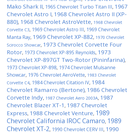
Mako Shark II
1967
1965 Chevrolet Turbo Titan III
,
,
Chevrolet Astro I
1968 Chevrolet Astro II (XP-
,
880)
1968 Chevrolet AstroVette
,
,
1968 Chevrolet
1969 Chevrolet Astro III
1969 Chevrolet
Corvette C3
,
,
1969 Chevrolet XP-882
Manta Ray
,
,
1970 Chevrolet
1973 Chevrolet Corvette Four
Scirocco Showcar
,
Rotor
1973
1973 Chevrolet XP-895 Reynolds
,
,
Chevrolet XP-897GT Two-Rotor (Pininfarina)
,
1973 Chevrolet XP-898
1974 Chevrolet Mulsanne
,
Showcar
1976 Chevrolet AeroVette
,
,
1983 Chevrolet
1984
1984 Chevrolet Citation IV
Corvette C4
,
,
Chevrolet Ramarro (Bertone)
1986 Chevrolet
,
Corvette Indy
1987
,
1987 Chevrolet Aero 2003A
,
Chevrolet Blazer XT-1
1987 Chevrolet
,
1989
Express
1988 Chevrolet Venture
,
,
Chevrolet California IROC Camaro
1989
,
Chevrolet XT-2
1990
1990 Chevrolet CERV III
,
,