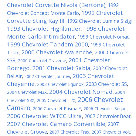
Chevrolet Corvette Nivola (Bertone)
1992
,
1992 Chevrolet
Chevrolet Concept Monte Carlo
,
Corvette Sting Ray III
1992 Chevrolet Lumina Sizigi
,
,
1993 Chevrolet Highlander
1998 Chevrolet
,
Monte-Carlo Intimidator
1999 Chevrolet Nomad
,
,
1999 Chevrolet Tandem 2000
1999 Chevrolet
,
2000 Chevrolet Avalanche
Triax
2000 Chevrolet
,
,
2001 Chevrolet
SSR
,
2000 Chevrolet Traverse
,
Borrego
2001 Chevrolet Sabia
2002 Chevrolet
,
,
2003 Chevrolet
Bel Air
,
2002 Chevrolet Journey
,
Cheyenne
2003 Chevrolet SS
,
2003 Chevrolet Equinox
,
,
2004 Chevrolet Nomad
2004 Chevrolet M3X
,
,
2004
2006 Chevrolet
Chevrolet S3X
,
2005 Chevrolet T2X
,
Camaro
,
2006 Chevrolet Prisma Y
,
2006 Chevrolet Sequel
,
2006 Chevrolet WTCC Ultra
2007 Chevrolet Beat
,
,
2007 Chevrolet Camaro Convertible
2007
,
Chevrolet Groove
,
2007 Chevrolet Trax
,
2007 Chevrolet Volt
,