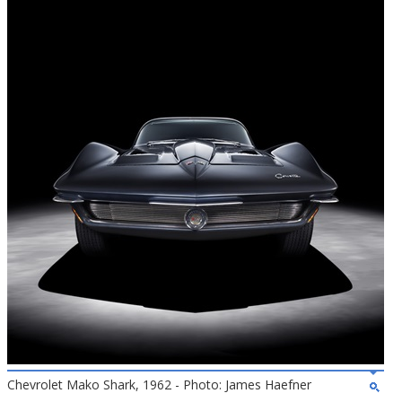
Chevrolet Mako Shark, 1962 - Photo: James Haefner