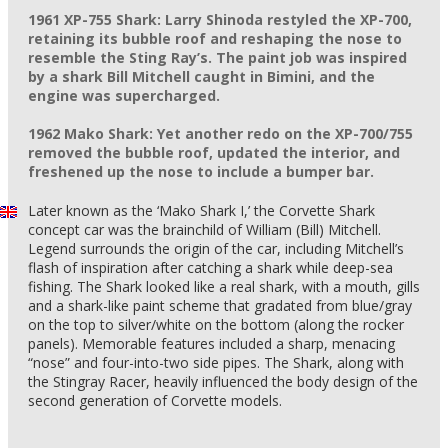
1961 XP-755 Shark: Larry Shinoda restyled the XP-700,
retaining its bubble roof and reshaping the nose to
resemble the Sting Ray’s. The paint job was inspired
by a shark Bill Mitchell caught in Bimini, and the
engine was supercharged.
1962 Mako Shark: Yet another redo on the XP-700/755
removed the bubble roof, updated the interior, and
freshened up the nose to include a bumper bar.
Later known as the ‘Mako Shark I,’ the Corvette Shark
concept car was the brainchild of William (Bill) Mitchell.
Legend surrounds the origin of the car, including Mitchell’s
flash of inspiration after catching a shark while deep-sea
fishing. The Shark looked like a real shark, with a mouth, gills
and a shark-like paint scheme that gradated from blue/gray
on the top to silver/white on the bottom (along the rocker
panels). Memorable features included a sharp, menacing
“nose” and four-into-two side pipes. The Shark, along with
the Stingray Racer, heavily influenced the body design of the
second generation of Corvette models.