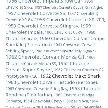
1956 Chevrolet Impala Show Car
1956
,
Chevrolet SR-2
,
1957 Chevrolet Corvette Coupé (Ghia Aigle)
,
1957 Chevrolet Corvette SS
1957 Chevrolet Q
,
1958 Chevrolet Corvette XP-700
Corvette XP-84
,
,
1959 Chevrolet Corvette Stingray
1959
,
Chevrolet Impala
1960 Chevrolet CERV I
1960
,
,
1960 Chevrolet Corvair Coupe
Chevrolet Corvair
,
Speciale (Pininfarina)
1961 Chevrolet Corvair
,
Sebring Spyder
,
1961 Chevrolet Corvette Kelly (Vignale)
,
1962 Chevrolet Corvair Monza GT
1962
,
1962 Chevrolet
Chevrolet Corvair Monza SS
,
Corvair Super Spyder
1962 Chevrolet Corvette C2
,
1962 Chevrolet Mako Shark
Prototype XP-720
,
,
1963 Chevrolet Corvair Testudo (Bertone)
,
1963 Chevrolet
1963 Chevrolet Corvette Sting Ray
,
Rondine (Pininfarina)
1963 Chevrolet Wedge
,
Corvette
1964 Chevrolet Chevy II Super Nova
,
,
1964
1965 Chevrolet
Chevrolet Corvette XP-819 Rear Engine
,