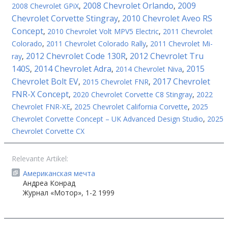
2008 Chevrolet Orlando
2009
2008 Chevrolet GPiX
,
,
Chevrolet Corvette Stingray
2010 Chevrolet Aveo RS
,
Concept
,
2010 Chevrolet Volt MPV5 Electric
,
2011 Chevrolet
Colorado
,
2011 Chevrolet Colorado Rally
,
2011 Chevrolet Mi-
2012 Chevrolet Code 130R
2012 Chevrolet Tru
ray
,
,
140S
2014 Chevrolet Adra
2015
,
,
2014 Chevrolet Niva
,
Chevrolet Bolt EV
2017 Chevrolet
,
2015 Chevrolet FNR
,
FNR-X Concept
,
2020 Chevrolet Corvette C8 Stingray
,
2022
Chevrolet FNR-XE
,
2025 Chevrolet California Corvette
,
2025
Chevrolet Corvette Concept – UK Advanced Design Studio
,
2025
Chevrolet Corvette CX
Relevante Artikel:
Американская мечта
Андреа Конрад
Журнал «Мотор», 1-2 1999