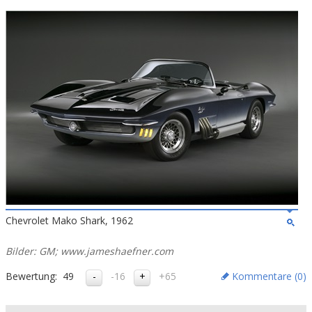
Chevrolet Mako Shark, 1962
Bilder: GM; www.jameshaefner.com
Bewertung:
49
-16
+65
Kommentare (
0
)