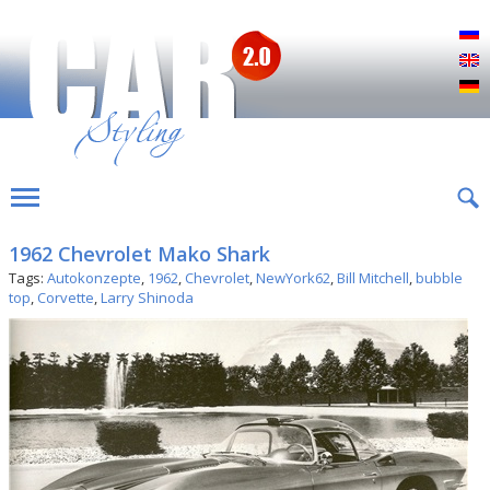
Р
E
D
1962 Chevrolet Mako Shark
Tags:
Autokonzepte
,
1962
,
Chevrolet
,
NewYork62
,
Bill Mitchell
,
bubble
top
,
Corvette
,
Larry Shinoda