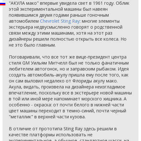
"АКУЛА мако" впервые увидела свет в 1961 году. Облик
этой экспериментальной машины был навеян
появившимся двумя годами раньше гоночным
автомобилем
Chevrolet Sting Ray
: многие элементы
экстерьера недвусмысленно говорят о родственной
связи между этими машинами, хотя на этот раз
дизайнеры решили полностью открыть все колеса. Но
не это было главным.
Поговаривали, что все тот же вице-президент центра
стиля GM Уильям Митчелл был не только фанатичным
любителем автогонок, но и заправским рыбаком. Идея
создать автомобиль-акулу пришла ему после того, как
он сам выловил недалеко от Флориды акулу мако.
Акула, видать, произвела на дизайнера неизгладимое
впечатление, поскольку все в экстерьере новой машины
в той или иной мере напоминает морского хищника. А
особенно - окраска: от почти белого в нижней части
цвет машины переходит в темно-синий, почти черный
"металлик" в верхней части кузова.
В отличие от прототипа Sting Ray здесь решили в
качестве платформы использовать не
экспериментальное, а обычное, стандартное шасси, на