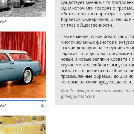
существует мнение, что построен
Одни источники говорят о трёх маш
обстоятельство порождает слухи 
Корветов-универсалов, осевших в 
954
от глаз общественности.
Тем не менее, яркий dream car ос
многочисленных фанатов и энтузиа
тысячи долларов на создание копи
гаражах. то и дело на торговых и
новые и новые реплики Корвета Но
случае мелкосерийного выпуска та
выбор есть ценники на любой коше
промышленные образцы, до 200-400
которые вложили душу создатели.
Quelle: wiki.gmnext.com; www.chic
g.livejournal.com
954