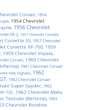
hevrolet Corvair
1954
,
1954 Chevrolet
Coupe
,
1956 Chevrolet
cayne
,
rolet SR-2
,
1957 Chevrolet Corvette
et Corvette SS
1957 Chevrolet
,
let Corvette XP-700
1959
,
y
1959 Chevrolet Impala
,
,
1960 Chevrolet
rolet Corvair
,
infarina)
1961 Chevrolet Corvair
,
1962
ette Kelly (Vignale)
,
 GT
1962 Chevrolet Corvair
,
rvair Super Spyder
1962
,
1962 Chevrolet Mako
 XP-720
,
ir Testudo (Bertone)
1963
,
63 Chevrolet Rondine