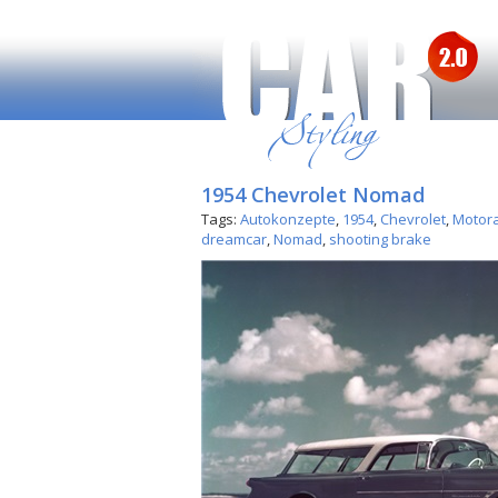
1954 Chevrolet Nomad
Tags:
Autokonzepte
,
1954
,
Chevrolet
,
Motor
dreamcar
,
Nomad
,
shooting brake