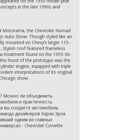
t appeared for the 1955 model year
oncepts in the late 1990s and
954 Motorama, the Chevrolet Nomad
go Auto Show. Though styled like an
lly mounted on Chevy’s larger 115-
 Stylish roof featured frameless
dow treatment found on the 1955-56-
the hood of the prototype was the
ylinder engine, equipped with triple
odern interpretations of its original
Chicago show.
е? Можно ли объединить
омобиля и практичность
ли вы создаёте автомобиль
оманда дизайнеров Харли Эрла
авший одним из главных
иверсал - Chevrolet Corvette