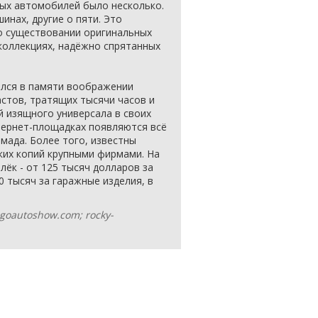
ных автомобилей было несколько.
инах, другие о пяти. Это
о существовании оригинальных
коллекциях, надёжно спрятанных
тался в памяти воображении
стов, тратящих тысячи часов и
й изящного универсала в своих
нтернет-площадках появляются всё
мада. Более того, известны
ких копий крупными фирмами. На
лёк - от 125 тысяч долларов за
 тысяч за гаражные изделия, в
agoautoshow.com; rocky-