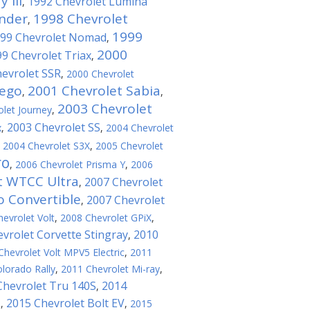
 III
1992 Chevrolet Lumina
,
ander
1998 Chevrolet
,
1999
99 Chevrolet Nomad
,
2000
9 Chevrolet Triax
,
evrolet SSR
,
2000 Chevrolet
rego
2001 Chevrolet Sabia
,
,
2003 Chevrolet
let Journey
,
2003 Chevrolet SS
x
,
,
2004 Chevrolet
,
2004 Chevrolet S3X
,
2005 Chevrolet
ro
,
2006 Chevrolet Prisma Y
,
2006
t WTCC Ultra
2007 Chevrolet
,
 Convertible
2007 Chevrolet
,
evrolet Volt
,
2008 Chevrolet GPiX
,
vrolet Corvette Stingray
2010
,
Chevrolet Volt MPV5 Electric
,
2011
lorado Rally
,
2011 Chevrolet Mi-ray
,
Chevrolet Tru 140S
2014
,
2015 Chevrolet Bolt EV
a
,
,
2015