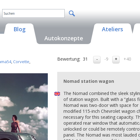
Blog
Ateliers
Autokonzepte
Bewertung:
31
-9
+40
ama54
,
Corvette
,
Nomad station wagon
The Nomad combined the sleek styling 
of station wagon. Built with a “glass f
Nomad was two-door with space for si
modified 115-inch Chevrolet wagon cha
necessary for this seating capacity. 
operated rear window that automatical
unlocked or could be remotely contro
panel. The Nomad was most lauded of