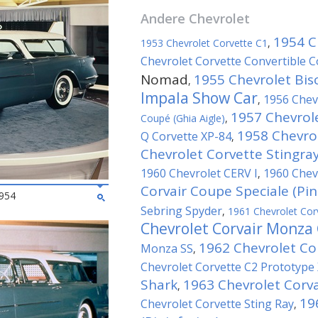
Andere
Chevrolet
1954 C
1953 Chevrolet Corvette C1
,
Chevrolet Corvette Convertible 
Nomad
1955 Chevrolet Bis
,
Impala Show Car
1956 Chev
,
1957 Chevrol
Coupé (Ghia Aigle)
,
1958 Chevro
Q Corvette XP-84
,
Chevrolet Corvette Stingra
1960 Chevrolet CERV I
1960 Chev
,
Corvair Coupe Speciale (Pin
954
Sebring Spyder
,
1961 Chevrolet Corv
Chevrolet Corvair Monza
1962 Chevrolet Co
Monza SS
,
Chevrolet Corvette C2 Prototype
Shark
1963 Chevrolet Corva
,
19
Chevrolet Corvette Sting Ray
,