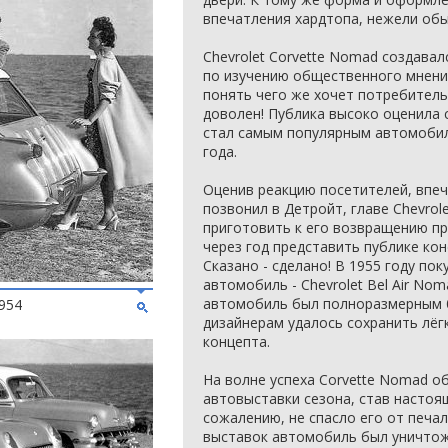
впечатления хардтопа, нежели обы
Chevrolet Corvette Nomad создава
по изучению общественного мнения
понять чего же хочет потребитель
доволен! Публика высоко оценила 
стал самым популярным автомоби
года.
Оценив реакцию посетителей, впеч
позвонил в Детройт, главе Chevrole
приготовить к его возвращению пр
через год представить публике ко
Сказано - сделано! В 1955 году по
автомобиль - Chevrolet Bel Air No
автомобиль был полноразмерным 
954
дизайнерам удалось сохранить лёг
концепта.
На волне успеха Corvette Nomad о
автовыставки сезона, став настоя
сожалению, не спасло его от печал
выставок автомобиль был уничтож