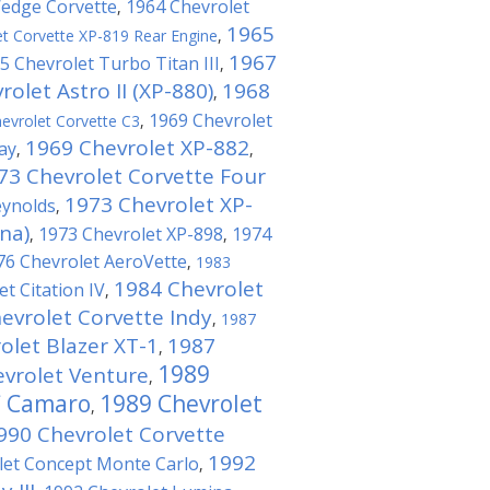
Wedge Corvette
1964 Chevrolet
,
1965
t Corvette XP-819 Rear Engine
,
1967
5 Chevrolet Turbo Titan III
,
olet Astro II (XP-880)
1968
,
1969 Chevrolet
evrolet Corvette C3
,
1969 Chevrolet XP-882
ay
,
,
73 Chevrolet Corvette Four
1973 Chevrolet XP-
eynolds
,
na)
1973 Chevrolet XP-898
1974
,
,
76 Chevrolet AeroVette
,
1983
1984 Chevrolet
t Citation IV
,
evrolet Corvette Indy
,
1987
olet Blazer XT-1
1987
,
1989
vrolet Venture
,
C Camaro
1989 Chevrolet
,
990 Chevrolet Corvette
1992
let Concept Monte Carlo
,