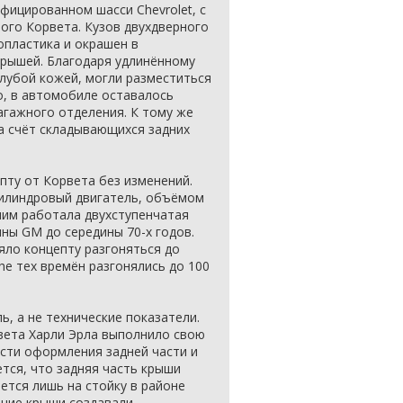
ицированном шасси Chevrolet, с
ого Корвета. Кузов двухдверного
опластика и окрашен в
крышей. Благодаря удлинённому
олубой кожей, могли разместиться
о, в автомобиле оставалось
агажного отделения. К тому же
а счёт складывающихся задних
пту от Корвета без изменений.
илиндровый двигатель, объёмом
с ним работала двухступенчатая
ны GM до середины 70-х годов.
яло концепту разгоняться до
sche тех времён разгонялись до 100
, а не технические показатели.
цвета Харли Эрла выполнило свою
ости оформления задней части и
тся, что задняя часть крыши
ается лишь на стойку в районе
ение крыши создавали