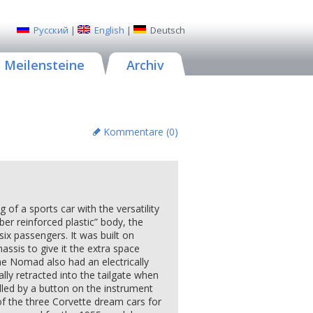
Русский
|
English
|
Deutsch
Meilensteine
Archiv
Kommentare (
0
)
of a sports car with the versatility
iber reinforced plastic” body, the
x passengers. It was built on
ssis to give it the extra space
The Nomad also had an electrically
ly retracted into the tailgate when
lled by a button on the instrument
 the three Corvette dream cars for