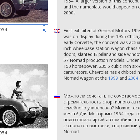
1954. A larger version of this concep
and the nameplate would appear on c
2000s.
954
First exhibited at General Motors 1
was on display during the 1955 Chica
early Corvette, the concept was actua
inch wheelbase station wagon chassis.
doors, slanted B-pillar and side win
57 Nomad production models. Under 
150 horsepower, 235.5 cubic inch six-c
carburetors. Chevrolet has exhibited m
Nomad wagon at the
1999
and
2004
Можно ли сочетать не сочетаемо
стремительность спортивного авт
семейного универсала? Можно, ес
мечты! Для Моторамы 1954 года к
подготовила яркий автомобиль, ст
экспонатов выставки, спортивный ун
Nomad.
954