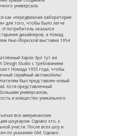
чного универсала.
лся как «передвижная лаборатория
» для того, чтобы было легче
. И потребитель оказался
старания дизайнеров, а Номад
лем Нью-Йоркской выставки 1954
атлённый Харли Эрл тут же
t Design Studio с требованием
оект Номада 1955 года, чтобы
нечный серийный автомобиль!
купателям был представлен новый
mad. Хотя представленный
большим универсалом,
кость и изящество уникального
бъехал все американские
щим шоукаром. Однако это, к
ьной участи. После всех шоу и
ен по указанию GM. Однако