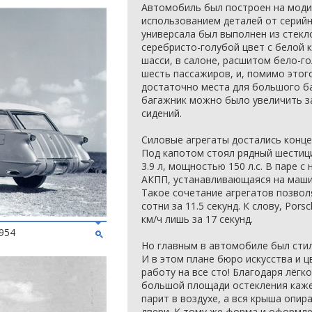
Автомобиль был построен на модиф
использованием деталей от серийн
универсала был выполнен из стекл
серебристо-голубой цвет с белой 
шасси, в салоне, расшитом бело-г
шесть пассажиров, и, помимо этог
достаточно места для большого б
багажник можно было увеличить з
сидений.
Силовые агрегаты достались конце
Под капотом стоял рядный шестиц
3.9 л, мощностью 150 л.с. В паре 
АКПП, устанавливающаяся на маши
Такое сочетание агрегатов позвол
сотни за 11.5 секунд. К слову, Por
км/ч лишь за 17 секунд.
954
Но главным в автомобиле был стиль
И в этом плане бюро искусства и 
работу на все сто! Благодаря лёгк
большой площади остекления каже
парит в воздухе, а вся крыша опир
двери. К тому же форма и оформл