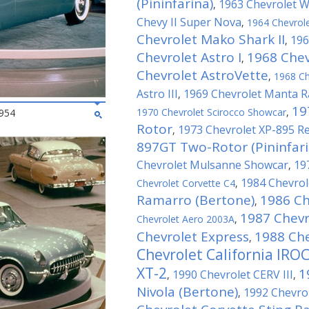
(Pininfarina)
1963 Chevrolet 
,
Chevy II Super Nova
,
1964 Chevrole
Chevrolet Mako Shark II
196
,
Chevrolet Astro I
1968 Chevr
,
Chevrolet AstroVette
,
1968 Ch
Astro III
1969 Chevrolet Manta R
,
19
1970 Chevrolet Scirocco Showcar
,
954
Rotor
1973 Chevrolet XP-895 R
,
897GT Two-Rotor (Pininfari
Chevrolet Mulsanne Showcar
19
,
1984 Chevrole
Chevrolet Corvette C4
,
Ramarro (Bertone)
1986 Ch
,
1987 Chevr
Chevrolet Aero 2003A
,
Chevrolet Express
1988 Che
,
Chevrolet California IRO
XT-2
1
1990 Chevrolet CERV III
,
,
Nivola (Bertone)
1992 Chevro
,