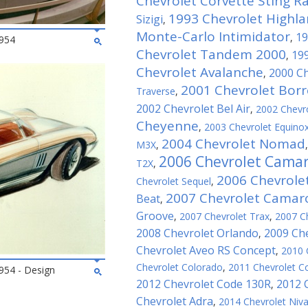
Chevrolet Corvette Sting Ray
1993 Chevrolet Highl
Sizigi
,
Monte-Carlo Intimidator
19
,
954
Chevrolet Tandem 2000
199
,
Chevrolet Avalanche
2000 Ch
,
2001 Chevrolet Bor
Traverse
,
2002 Chevrolet Bel Air
,
2002 Chevro
Cheyenne
,
2003 Chevrolet Equino
2004 Chevrolet Nomad
M3X
,
2006 Chevrolet Cama
T2X
,
2006 Chevrole
Chevrolet Sequel
,
2007 Chevrolet Camaro
Beat
,
Groove
,
2007 Chevrolet Trax
,
2007 Ch
2008 Chevrolet Orlando
2009 Che
,
Chevrolet Aveo RS Concept
,
2010 
Chevrolet Colorado
,
2011 Chevrolet Co
54 - Design
2012 Chevrolet Code 130R
2012 
,
Chevrolet Adra
,
2014 Chevrolet Niv