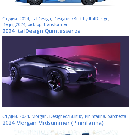
Студии
,
2024
,
ItalDesign
,
Designed/Built by ItalDesign
,
Beijing2024
,
pick-up
,
transformer
2024 ItalDesign Quintessenza
Студии
,
2024
,
Morgan
,
Designed/Built by Pininfarina
,
barchetta
2024 Morgan Midsummer (Pininfarina)