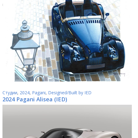
Студии
,
2024
,
Pagani
,
Designed/Built by IED
2024 Pagani Alisea (IED)