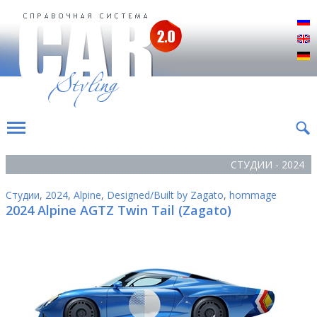
Р
E
D
СТУДИИ - 2024
Студии
,
2024
,
Alpine
,
Designed/Built by Zagato
,
hommage
2024 Alpine AGTZ Twin Tail (Zagato)