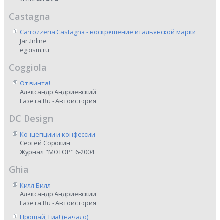
Castagna
Carrozzeria Castagna - воскрешение итальянской марки
Jan.Inline
egoism.ru
Coggiola
От винта!
Александр Андриевский
Газета.Ru - Автоистория
DC Design
Концепции и конфессии
Сергей Сорокин
Журнал "МОТОР" 6-2004
Ghia
Килл Билл
Александр Андриевский
Газета.Ru - Автоистория
Прощай, Гиа! (начало)