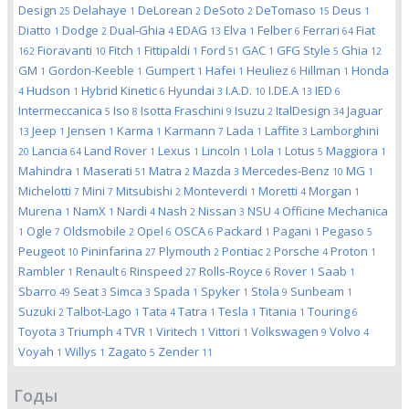
Design
Delahaye
DeLorean
DeSoto
DeTomaso
Deus
25
1
2
2
15
1
Diatto
Dodge
Dual-Ghia
EDAG
Elva
Felber
Ferrari
Fiat
1
2
4
13
1
6
64
Fioravanti
Fitch
Fittipaldi
Ford
GAC
GFG Style
Ghia
162
10
1
1
51
1
5
12
GM
Gordon-Keeble
Gumpert
Hafei
Heuliez
Hillman
Honda
1
1
1
1
6
1
Hudson
Hybrid Kinetic
Hyundai
I.A.D.
I.DE.A
IED
4
1
6
3
10
13
6
Intermeccanica
Iso
Isotta Fraschini
Isuzu
ItalDesign
Jaguar
5
8
9
2
34
Jeep
Jensen
Karma
Karmann
Lada
Laffite
Lamborghini
13
1
1
1
7
1
3
Lancia
Land Rover
Lexus
Lincoln
Lola
Lotus
Maggiora
20
64
1
1
1
1
5
1
Mahindra
Maserati
Matra
Mazda
Mercedes-Benz
MG
1
51
2
3
10
1
Michelotti
Mini
Mitsubishi
Monteverdi
Moretti
Morgan
7
7
2
1
4
1
Murena
NamX
Nardi
Nash
Nissan
NSU
Officine Mechanica
1
1
4
2
3
4
Ogle
Oldsmobile
Opel
OSCA
Packard
Pagani
Pegaso
1
7
2
6
6
1
1
5
Peugeot
Pininfarina
Plymouth
Pontiac
Porsche
Proton
10
27
2
2
4
1
Rambler
Renault
Rinspeed
Rolls-Royce
Rover
Saab
1
6
27
6
1
1
Sbarro
Seat
Simca
Spada
Spyker
Stola
Sunbeam
49
3
3
1
1
9
1
Suzuki
Talbot-Lago
Tata
Tatra
Tesla
Titania
Touring
2
1
4
1
1
1
6
Toyota
Triumph
TVR
Viritech
Vittori
Volkswagen
Volvo
3
4
1
1
1
9
4
Voyah
Willys
Zagato
Zender
1
1
5
11
Годы