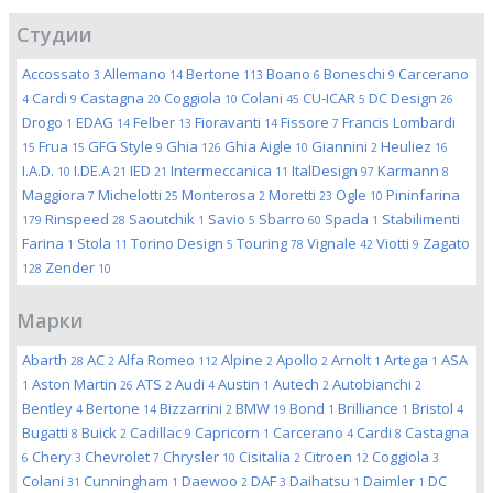
Студии
Accossato
Allemano
Bertone
Boano
Boneschi
Carcerano
3
14
113
6
9
Cardi
Castagna
Coggiola
Colani
CU-ICAR
DC Design
4
9
20
10
45
5
26
Drogo
EDAG
Felber
Fioravanti
Fissore
Francis Lombardi
1
14
13
14
7
Frua
GFG Style
Ghia
Ghia Aigle
Giannini
Heuliez
15
15
9
126
10
2
16
I.A.D.
I.DE.A
IED
Intermeccanica
ItalDesign
Karmann
10
21
21
11
97
8
Maggiora
Michelotti
Monterosa
Moretti
Ogle
Pininfarina
7
25
2
23
10
Rinspeed
Saoutchik
Savio
Sbarro
Spada
Stabilimenti
179
28
1
5
60
1
Farina
Stola
Torino Design
Touring
Vignale
Viotti
Zagato
1
11
5
78
42
9
Zender
128
10
Марки
Abarth
AC
Alfa Romeo
Alpine
Apollo
Arnolt
Artega
ASA
28
2
112
2
2
1
1
Aston Martin
ATS
Audi
Austin
Autech
Autobianchi
1
26
2
4
1
2
2
Bentley
Bertone
Bizzarrini
BMW
Bond
Brilliance
Bristol
4
14
2
19
1
1
4
Bugatti
Buick
Cadillac
Capricorn
Carcerano
Cardi
Castagna
8
2
9
1
4
8
Chery
Chevrolet
Chrysler
Cisitalia
Citroen
Coggiola
6
3
7
10
2
12
3
Colani
Cunningham
Daewoo
DAF
Daihatsu
Daimler
DC
31
1
2
3
1
1