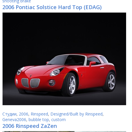
shooting brake
2006 Pontiac Solstice Hard Top (EDAG)
Студии
,
2006
,
Rinspeed
,
Designed/Built by Rinspeed
,
Geneva2006
,
bubble top
,
custom
2006 Rinspeed ZaZen