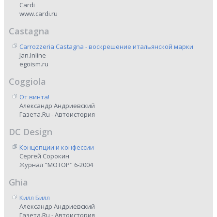
Cardi
www.cardi.ru
Castagna
Carrozzeria Castagna - воскрешение итальянской марки
Jan.Inline
egoism.ru
Coggiola
От винта!
Александр Андриевский
Газета.Ru - Автоистория
DC Design
Концепции и конфессии
Сергей Сорокин
Журнал "МОТОР" 6-2004
Ghia
Килл Билл
Александр Андриевский
Газета.Ru - Автоистория