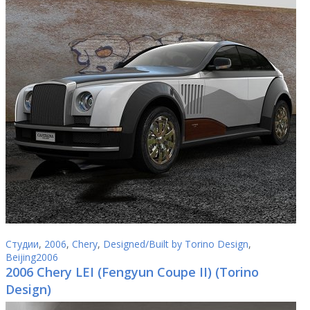
Студии
,
2006
,
Chery
,
Designed/Built by Torino Design
,
Beijing2006
2006 Chery LEI (Fengyun Coupe II) (Torino
Design)