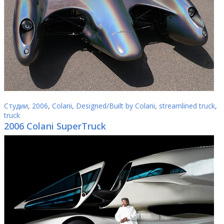
Студии
,
2006
,
Colani
,
Designed/Built by Colani
,
streamlined truck
,
truck
2006 Colani SuperTruck