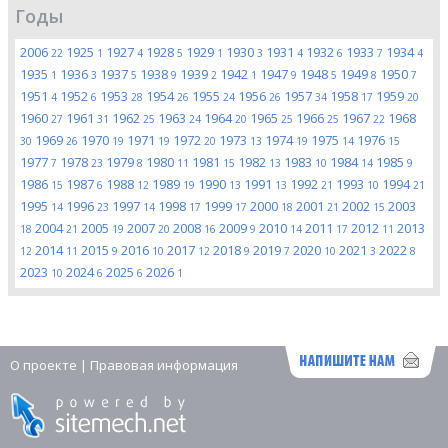
Годы
2006
1925
1927
1928
1929
1930
1931
1932
1933
1934
22
1
4
5
1
3
4
6
7
4
1935
1936
1937
1938
1939
1942
1947
1948
1949
1950
1
3
5
9
2
1
9
5
8
7
1951
1952
1953
1954
1955
1956
1957
1958
1959
4
6
28
26
24
26
34
17
20
1960
1961
1962
1963
1964
1965
1966
1967
1968
27
31
25
24
20
25
25
22
1969
1970
1971
1972
1973
1974
1975
1976
30
26
19
19
20
13
19
14
15
1977
1978
1979
1980
1981
1982
1983
1984
1985
7
23
8
11
15
13
10
14
9
1986
1987
1988
1989
1990
1991
1992
1993
1994
15
6
12
19
13
13
21
10
21
1995
1996
1997
1998
1999
2000
2001
2002
2003
14
23
14
17
17
18
21
15
2004
2005
2007
2008
2009
2010
2011
2012
2013
18
21
19
20
16
9
14
17
11
2014
2015
2016
2017
2018
2019
2020
2021
2022
12
11
9
10
12
9
7
10
3
8
2023
2024
2025
2026
10
6
6
1
О проекте
|
Правовая информация