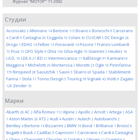
Журнал "МОТОР" 11-2002
Студии
Accossato
Allemano
Bertone
Boano
Boneschi
Carcerano
3
14
113
6
9
Cardi
Castagna
Coggiola
Colani
CU-ICAR
DC Design
4
9
20
10
45
5
26
Drogo
EDAG
Felber
Fioravanti
Fissore
Francis Lombardi
1
14
13
14
7
Frua
GFG Style
Ghia
Ghia Aigle
Giannini
Heuliez
15
15
9
126
10
2
16
I.A.D.
I.DE.A
IED
Intermeccanica
ItalDesign
Karmann
10
21
21
11
97
8
Maggiora
Michelotti
Monterosa
Moretti
Ogle
Pininfarina
7
25
2
23
10
Rinspeed
Saoutchik
Savio
Sbarro
Spada
Stabilimenti
179
28
1
5
60
1
Farina
Stola
Torino Design
Touring
Vignale
Viotti
Zagato
1
11
5
78
42
9
Zender
128
10
Марки
Abarth
AC
Alfa Romeo
Alpine
Apollo
Arnolt
Artega
ASA
28
2
112
2
2
1
1
Aston Martin
ATS
Audi
Austin
Autech
Autobianchi
1
26
2
4
1
2
2
Bentley
Bertone
Bizzarrini
BMW
Bond
Brilliance
Bristol
4
14
2
19
1
1
4
Bugatti
Buick
Cadillac
Capricorn
Carcerano
Cardi
Castagna
8
2
9
1
4
8
Chery
Chevrolet
Chrysler
Cisitalia
Citroen
Coggiola
6
3
7
10
2
12
3