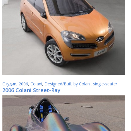
Студии
,
2006
,
Colani
,
Designed/Built by Colani
,
single-seater
2006 Colani Street-Ray