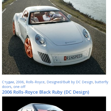
Студии
,
2006
,
Rolls-Royce
,
Designed/Built by DC Design
,
butterfly
doors
,
one-off
2006 Rolls-Royce Black Ruby (DC Design)