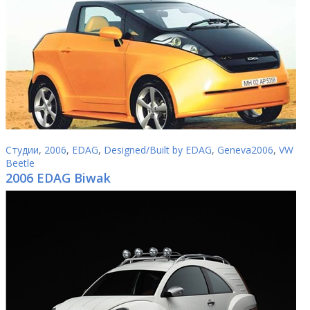
Студии
,
2006
,
EDAG
,
Designed/Built by EDAG
,
Geneva2006
,
VW
Beetle
2006 EDAG Biwak