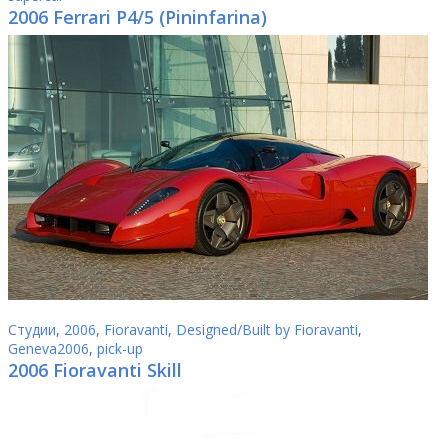
2006 Ferrari P4/5 (Pininfarina)
Студии
,
2006
,
Fioravanti
,
Designed/Built by Fioravanti
,
Geneva2006
,
pick-up
2006 Fioravanti Skill