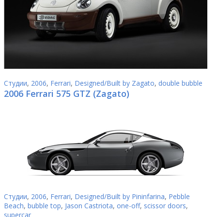
Студии
,
2006
,
Ferrari
,
Designed/Built by Zagato
,
double bubble
2006 Ferrari 575 GTZ (Zagato)
Студии
,
2006
,
Ferrari
,
Designed/Built by Pininfarina
,
Pebble
Beach
,
bubble top
,
Jason Castriota
,
one-off
,
scissor doors
,
supercar