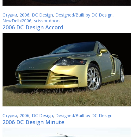
Студии
,
2006
,
DC Design
,
Designed/Built by DC Design
,
NewDelhi2006
,
scissor doors
2006 DC Design Accord
Студии
,
2006
,
DC Design
,
Designed/Built by DC Design
2006 DC Design Minute