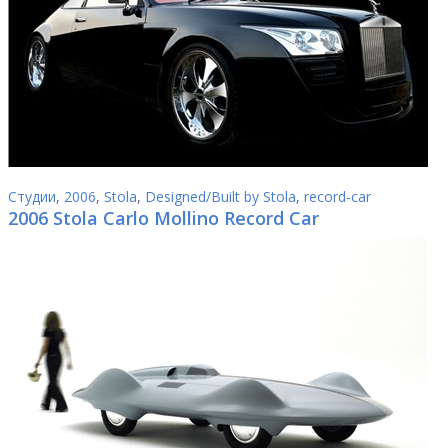
Студии
,
2006
,
Stola
,
Designed/Built by Stola
,
record-car
2006 Stola Carlo Mollino Record Car