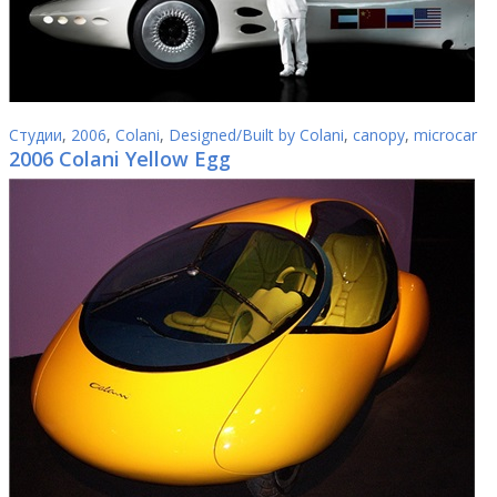
Студии
,
2006
,
Colani
,
Designed/Built by Colani
,
canopy
,
microcar
2006 Colani Yellow Egg