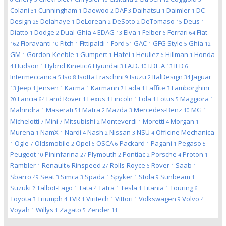
Colani
Cunningham
Daewoo
DAF
Daihatsu
Daimler
DC
31
1
2
3
1
1
Design
Delahaye
DeLorean
DeSoto
DeTomaso
Deus
25
1
2
2
15
1
Diatto
Dodge
Dual-Ghia
EDAG
Elva
Felber
Ferrari
Fiat
1
2
4
13
1
6
64
Fioravanti
Fitch
Fittipaldi
Ford
GAC
GFG Style
Ghia
162
10
1
1
51
1
5
12
GM
Gordon-Keeble
Gumpert
Hafei
Heuliez
Hillman
Honda
1
1
1
1
6
1
Hudson
Hybrid Kinetic
Hyundai
I.A.D.
I.DE.A
IED
4
1
6
3
10
13
6
Intermeccanica
Iso
Isotta Fraschini
Isuzu
ItalDesign
Jaguar
5
8
9
2
34
Jeep
Jensen
Karma
Karmann
Lada
Laffite
Lamborghini
13
1
1
1
7
1
3
Lancia
Land Rover
Lexus
Lincoln
Lola
Lotus
Maggiora
20
64
1
1
1
1
5
1
Mahindra
Maserati
Matra
Mazda
Mercedes-Benz
MG
1
51
2
3
10
1
Michelotti
Mini
Mitsubishi
Monteverdi
Moretti
Morgan
7
7
2
1
4
1
Murena
NamX
Nardi
Nash
Nissan
NSU
Officine Mechanica
1
1
4
2
3
4
Ogle
Oldsmobile
Opel
OSCA
Packard
Pagani
Pegaso
1
7
2
6
6
1
1
5
Peugeot
Pininfarina
Plymouth
Pontiac
Porsche
Proton
10
27
2
2
4
1
Rambler
Renault
Rinspeed
Rolls-Royce
Rover
Saab
1
6
27
6
1
1
Sbarro
Seat
Simca
Spada
Spyker
Stola
Sunbeam
49
3
3
1
1
9
1
Suzuki
Talbot-Lago
Tata
Tatra
Tesla
Titania
Touring
2
1
4
1
1
1
6
Toyota
Triumph
TVR
Viritech
Vittori
Volkswagen
Volvo
3
4
1
1
1
9
4
Voyah
Willys
Zagato
Zender
1
1
5
11