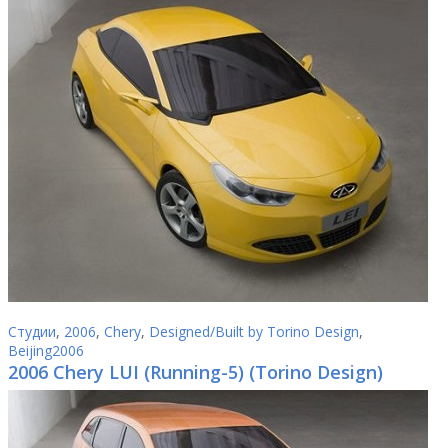
Студии
,
2006
,
Chery
,
Designed/Built by Torino Design
,
Beijing2006
2006 Chery LUI (Running-5) (Torino Design)