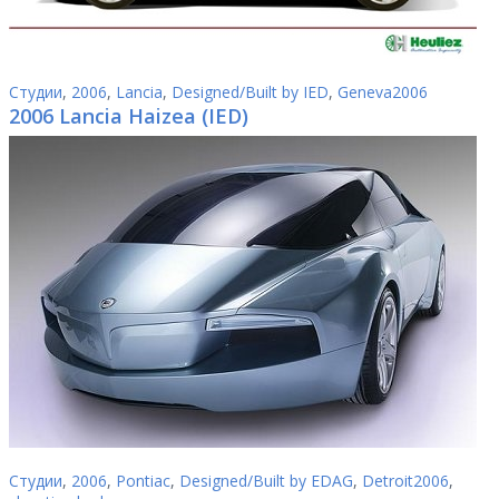
Студии
,
2006
,
Lancia
,
Designed/Built by IED
,
Geneva2006
2006 Lancia Haizea (IED)
Студии
,
2006
,
Pontiac
,
Designed/Built by EDAG
,
Detroit2006
,