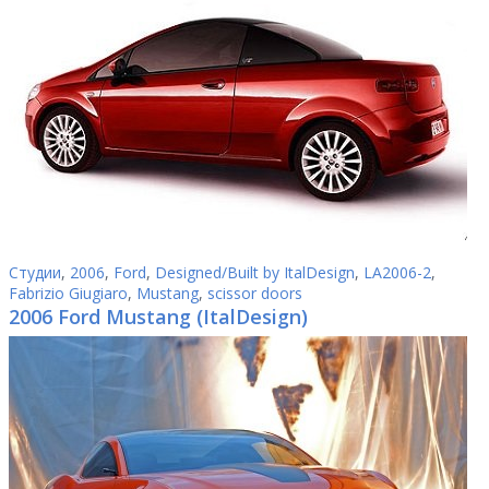
Студии
,
2006
,
Ford
,
Designed/Built by ItalDesign
,
LA2006-2
,
Fabrizio Giugiaro
,
Mustang
,
scissor doors
2006 Ford Mustang (ItalDesign)