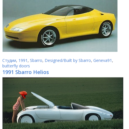
Студии
,
1991
,
Sbarro
,
Designed/Built by Sbarro
,
Geneva91
,
butterfly doors
1991 Sbarro Helios