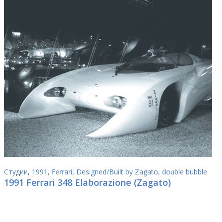
Студии
,
1991
,
Ferrari
,
Designed/Built by Zagato
,
double bubble
1991 Ferrari 348 Elaborazione (Zagato)