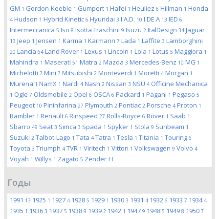
GM
Gordon-Keeble
Gumpert
Hafei
Heuliez
Hillman
Honda
1
1
1
1
6
1
Hudson
Hybrid Kinetic
Hyundai
I.A.D.
I.DE.A
IED
4
1
6
3
10
13
6
Intermeccanica
Iso
Isotta Fraschini
Isuzu
ItalDesign
Jaguar
5
8
9
2
34
Jeep
Jensen
Karma
Karmann
Lada
Laffite
Lamborghini
13
1
1
1
7
1
3
Lancia
Land Rover
Lexus
Lincoln
Lola
Lotus
Maggiora
20
64
1
1
1
1
5
1
Mahindra
Maserati
Matra
Mazda
Mercedes-Benz
MG
1
51
2
3
10
1
Michelotti
Mini
Mitsubishi
Monteverdi
Moretti
Morgan
7
7
2
1
4
1
Murena
NamX
Nardi
Nash
Nissan
NSU
Officine Mechanica
1
1
4
2
3
4
Ogle
Oldsmobile
Opel
OSCA
Packard
Pagani
Pegaso
1
7
2
6
6
1
1
5
Peugeot
Pininfarina
Plymouth
Pontiac
Porsche
Proton
10
27
2
2
4
1
Rambler
Renault
Rinspeed
Rolls-Royce
Rover
Saab
1
6
27
6
1
1
Sbarro
Seat
Simca
Spada
Spyker
Stola
Sunbeam
49
3
3
1
1
9
1
Suzuki
Talbot-Lago
Tata
Tatra
Tesla
Titania
Touring
2
1
4
1
1
1
6
Toyota
Triumph
TVR
Viritech
Vittori
Volkswagen
Volvo
3
4
1
1
1
9
4
Voyah
Willys
Zagato
Zender
1
1
5
11
Годы
1991
1925
1927
1928
1929
1930
1931
1932
1933
1934
13
1
4
5
1
3
4
6
7
4
1935
1936
1937
1938
1939
1942
1947
1948
1949
1950
1
3
5
9
2
1
9
5
8
7