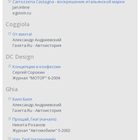
Carrozzeria Castagna - воскрешение итальянской марки
Jan.Inline
egoism.ru
Coggiola
От винта!
Александр Андриевский
Газета.Ru - Автоистория
DC Design
Концепции и конфессии
Сергей Сорокин
Журнал "МОТОР" 6-2004
Ghia
Килл Билл
Александр Андриевский
Газета.Ru - Автоистория
Прощай, Гиа! (начало)
Никита Розанов
Журнал "Автомобили" 5-2002
Чао, Гиа! (окончание)