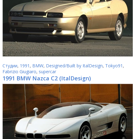
Студии
,
1991
,
BMW
,
Designed/Built by ItalDesign
,
Tokyo91
,
Fabrizio Giugiaro
,
supercar
1991 BMW Nazca C2 (ItalDesign)