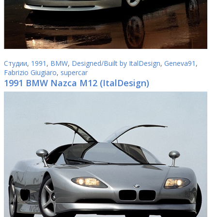
Студии
,
1991
,
BMW
,
Designed/Built by ItalDesign
,
Geneva91
,
Fabrizio Giugiaro
,
supercar
1991 BMW Nazca M12 (ItalDesign)