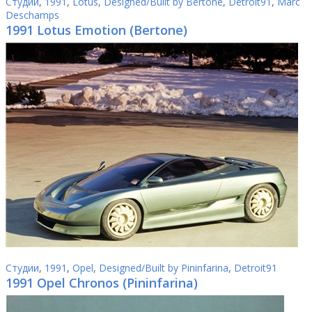
Студии
,
1991
,
Lotus
,
Designed/Built by Bertone
,
Detroit91
,
Marc
Deschamps
1991 Lotus Emotion (Bertone)
Студии
,
1991
,
Opel
,
Designed/Built by Pininfarina
,
Detroit91
1991 Opel Chronos (Pininfarina)