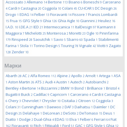
Accossato
Allemano
Bertone
Boano
Boneschi
Carcerano
3
14
113
6
9
Cardi
Castagna
Coggiola
Colani
CU-ICAR
DC Design
4
9
20
10
45
5
26
Drogo
EDAG
Felber
Fioravanti
Fissore
Francis Lombardi
1
14
13
14
7
Frua
GFG Style
Ghia
Ghia Aigle
Giannini
Heuliez
15
15
9
126
10
2
16
I.A.D.
I.DE.A
IED
Intermeccanica
ItalDesign
Karmann
10
21
21
11
97
8
Maggiora
Michelotti
Monterosa
Moretti
Ogle
Pininfarina
7
25
2
23
10
Rinspeed
Saoutchik
Savio
Sbarro
Spada
Stabilimenti
179
28
1
5
60
1
Farina
Stola
Torino Design
Touring
Vignale
Viotti
Zagato
1
11
5
78
42
9
Zender
128
10
Марки
Abarth
AC
Alfa Romeo
Alpine
Apollo
Arnolt
Artega
ASA
28
2
112
2
2
1
1
Aston Martin
ATS
Audi
Austin
Autech
Autobianchi
1
26
2
4
1
2
2
Bentley
Bertone
Bizzarrini
BMW
Bond
Brilliance
Bristol
4
14
2
19
1
1
4
Bugatti
Buick
Cadillac
Capricorn
Carcerano
Cardi
Castagna
8
2
9
1
4
8
Chery
Chevrolet
Chrysler
Cisitalia
Citroen
Coggiola
6
3
7
10
2
12
3
Colani
Cunningham
Daewoo
DAF
Daihatsu
Daimler
DC
31
1
2
3
1
1
Design
Delahaye
DeLorean
DeSoto
DeTomaso
Deus
25
1
2
2
15
1
Diatto
Dodge
Dual-Ghia
EDAG
Elva
Felber
Ferrari
Fiat
1
2
4
13
1
6
64
Fioravanti
Fitch
Fittipaldi
Ford
GAC
GFG Style
Ghia
162
10
1
1
51
1
5
12