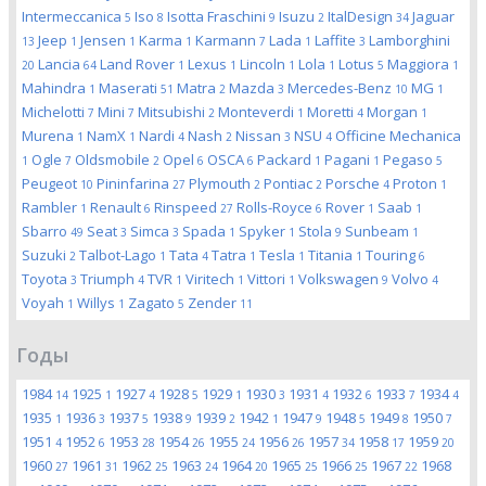
Intermeccanica
Iso
Isotta Fraschini
Isuzu
ItalDesign
Jaguar
5
8
9
2
34
Jeep
Jensen
Karma
Karmann
Lada
Laffite
Lamborghini
13
1
1
1
7
1
3
Lancia
Land Rover
Lexus
Lincoln
Lola
Lotus
Maggiora
20
64
1
1
1
1
5
1
Mahindra
Maserati
Matra
Mazda
Mercedes-Benz
MG
1
51
2
3
10
1
Michelotti
Mini
Mitsubishi
Monteverdi
Moretti
Morgan
7
7
2
1
4
1
Murena
NamX
Nardi
Nash
Nissan
NSU
Officine Mechanica
1
1
4
2
3
4
Ogle
Oldsmobile
Opel
OSCA
Packard
Pagani
Pegaso
1
7
2
6
6
1
1
5
Peugeot
Pininfarina
Plymouth
Pontiac
Porsche
Proton
10
27
2
2
4
1
Rambler
Renault
Rinspeed
Rolls-Royce
Rover
Saab
1
6
27
6
1
1
Sbarro
Seat
Simca
Spada
Spyker
Stola
Sunbeam
49
3
3
1
1
9
1
Suzuki
Talbot-Lago
Tata
Tatra
Tesla
Titania
Touring
2
1
4
1
1
1
6
Toyota
Triumph
TVR
Viritech
Vittori
Volkswagen
Volvo
3
4
1
1
1
9
4
Voyah
Willys
Zagato
Zender
1
1
5
11
Годы
1984
1925
1927
1928
1929
1930
1931
1932
1933
1934
14
1
4
5
1
3
4
6
7
4
1935
1936
1937
1938
1939
1942
1947
1948
1949
1950
1
3
5
9
2
1
9
5
8
7
1951
1952
1953
1954
1955
1956
1957
1958
1959
4
6
28
26
24
26
34
17
20
1960
1961
1962
1963
1964
1965
1966
1967
1968
27
31
25
24
20
25
25
22