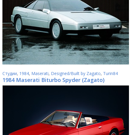
Студии
,
1984
,
Maserati
,
Designed/Built by Zagato
,
Turin84
1984 Maserati Biturbo Spyder (Zagato)