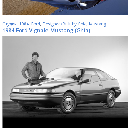
Студии
,
1984
,
Ford
,
Designed/Built by Ghia
,
Mustang
1984 Ford Vignale Mustang (Ghia)