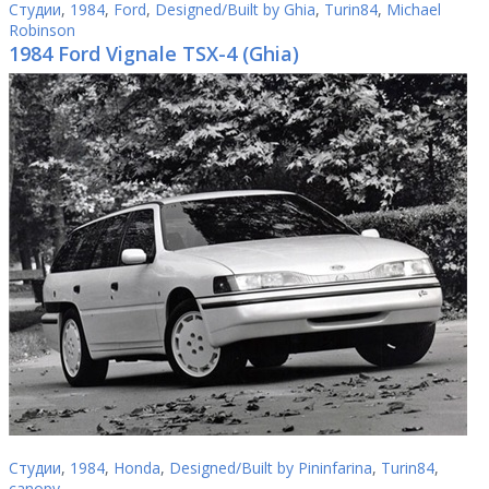
Студии
,
1984
,
Ford
,
Designed/Built by Ghia
,
Turin84
,
Michael
Robinson
1984 Ford Vignale TSX-4 (Ghia)
Студии
,
1984
,
Honda
,
Designed/Built by Pininfarina
,
Turin84
,
canopy