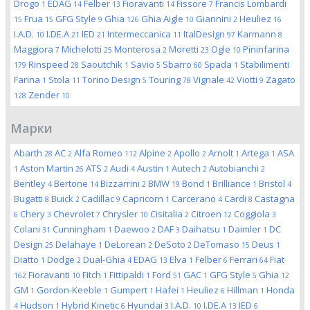
Drogo
EDAG
Felber
Fioravanti
Fissore
Francis Lombardi
1
14
13
14
7
Frua
GFG Style
Ghia
Ghia Aigle
Giannini
Heuliez
15
15
9
126
10
2
16
I.A.D.
I.DE.A
IED
Intermeccanica
ItalDesign
Karmann
10
21
21
11
97
8
Maggiora
Michelotti
Monterosa
Moretti
Ogle
Pininfarina
7
25
2
23
10
Rinspeed
Saoutchik
Savio
Sbarro
Spada
Stabilimenti
179
28
1
5
60
1
Farina
Stola
Torino Design
Touring
Vignale
Viotti
Zagato
1
11
5
78
42
9
Zender
128
10
Марки
Abarth
AC
Alfa Romeo
Alpine
Apollo
Arnolt
Artega
ASA
28
2
112
2
2
1
1
Aston Martin
ATS
Audi
Austin
Autech
Autobianchi
1
26
2
4
1
2
2
Bentley
Bertone
Bizzarrini
BMW
Bond
Brilliance
Bristol
4
14
2
19
1
1
4
Bugatti
Buick
Cadillac
Capricorn
Carcerano
Cardi
Castagna
8
2
9
1
4
8
Chery
Chevrolet
Chrysler
Cisitalia
Citroen
Coggiola
6
3
7
10
2
12
3
Colani
Cunningham
Daewoo
DAF
Daihatsu
Daimler
DC
31
1
2
3
1
1
Design
Delahaye
DeLorean
DeSoto
DeTomaso
Deus
25
1
2
2
15
1
Diatto
Dodge
Dual-Ghia
EDAG
Elva
Felber
Ferrari
Fiat
1
2
4
13
1
6
64
Fioravanti
Fitch
Fittipaldi
Ford
GAC
GFG Style
Ghia
162
10
1
1
51
1
5
12
GM
Gordon-Keeble
Gumpert
Hafei
Heuliez
Hillman
Honda
1
1
1
1
6
1
Hudson
Hybrid Kinetic
Hyundai
I.A.D.
I.DE.A
IED
4
1
6
3
10
13
6