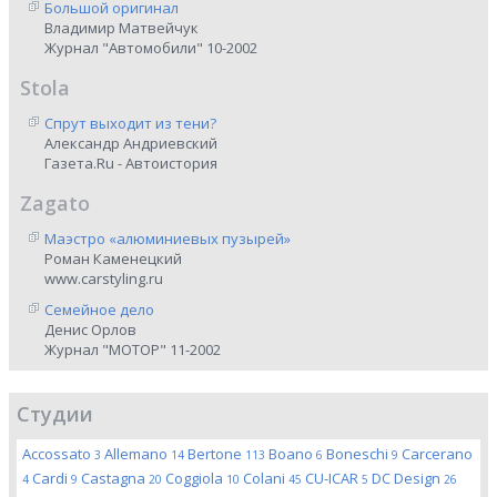
Большой оригинал
Владимир Матвейчук
Журнал "Автомобили" 10-2002
Stola
Спрут выходит из тени?
Александр Андриевский
Газета.Ru - Автоистория
Zagato
Маэстро «алюминиевых пузырей»
Роман Каменецкий
www.carstyling.ru
Семейное дело
Денис Орлов
Журнал "МОТОР" 11-2002
Студии
Accossato
Allemano
Bertone
Boano
Boneschi
Carcerano
3
14
113
6
9
Cardi
Castagna
Coggiola
Colani
CU-ICAR
DC Design
4
9
20
10
45
5
26