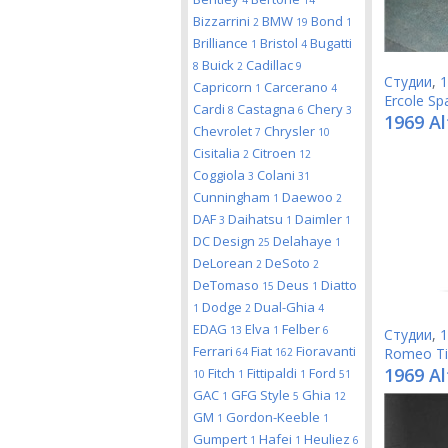
4
14
Bizzarrini
BMW
Bond
2
19
1
Brilliance
Bristol
Bugatti
1
4
Buick
Cadillac
8
2
9
Студии
,
1
Capricorn
Carcerano
1
4
Ercole Sp
Cardi
Castagna
Chery
8
6
3
1969 Al
Chevrolet
Chrysler
7
10
Cisitalia
Citroen
2
12
Coggiola
Colani
3
31
Cunningham
Daewoo
1
2
DAF
Daihatsu
Daimler
3
1
1
DC Design
Delahaye
25
1
DeLorean
DeSoto
2
2
DeTomaso
Deus
Diatto
15
1
Dodge
Dual-Ghia
1
2
4
EDAG
Elva
Felber
13
1
6
Студии
,
1
Ferrari
Fiat
Fioravanti
Romeo Ti
64
162
1969 A
Fitch
Fittipaldi
Ford
10
1
1
51
GAC
GFG Style
Ghia
1
5
12
GM
Gordon-Keeble
1
1
Gumpert
Hafei
Heuliez
1
1
6