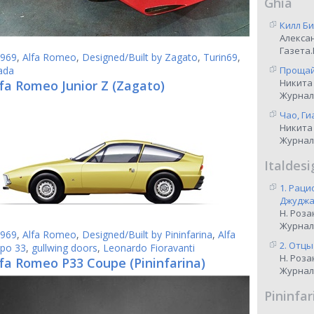
Ghia
Килл Би
Алекса
Газета.
969
,
Alfa Romeo
,
Designed/Built by Zagato
,
Turin69
,
ada
Прощай,
Никита
fa Romeo Junior Z (Zagato)
Журнал
Чао, Ги
Никита
Журнал
Italdesi
1. Рац
Джуджар
Н. Роза
Журнал
969
,
Alfa Romeo
,
Designed/Built by Pininfarina
,
Alfa
2. Отцы
po 33
,
gullwing doors
,
Leonardo Fioravanti
Н. Роза
lfa Romeo P33 Coupe (Pininfarina)
Журнал
Pininfar