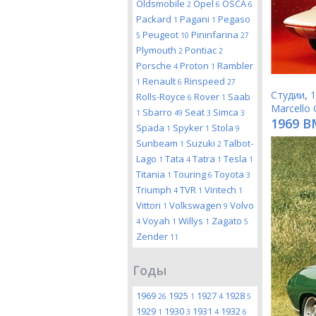
Oldsmobile
Opel
OSCA
2
6
6
Packard
Pagani
Pegaso
1
1
Peugeot
Pininfarina
5
10
27
Plymouth
Pontiac
2
2
Porsche
Proton
Rambler
4
1
Renault
Rinspeed
1
6
27
Студии
,
1
Rolls-Royce
Rover
Saab
6
1
Marcello 
Sbarro
Seat
Simca
1
49
3
3
1969 B
Spada
Spyker
Stola
1
1
9
Sunbeam
Suzuki
Talbot-
1
2
Lago
Tata
Tatra
Tesla
1
4
1
1
Titania
Touring
Toyota
1
6
3
Triumph
TVR
Viritech
4
1
1
Vittori
Volkswagen
Volvo
1
9
Voyah
Willys
Zagato
4
1
1
5
Zender
11
Годы
1969
1925
1927
1928
26
1
4
5
1929
1930
1931
1932
1
3
4
6