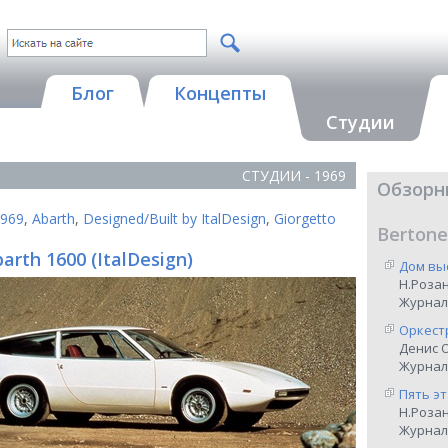
Блог
Концепты
Студии
СТУДИИ - 1969
Обзорн
969
,
Abarth
,
Designed/Built by ItalDesign
,
Giorgetto
Bertone
arth 1600 (ItalDesign)
Дом вы
Н.Роза
Журнал
Оркест
Денис 
Журнал 
Пять э
Н.Роза
Журнал