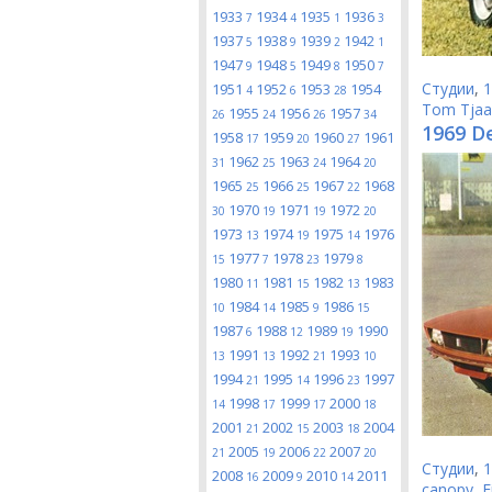
1933
1934
1935
1936
7
4
1
3
1937
1938
1939
1942
5
9
2
1
1947
1948
1949
1950
9
5
8
7
Студии
,
1
1951
1952
1953
1954
4
6
28
Tom Tjaa
1955
1956
1957
26
24
26
34
1969 D
1958
1959
1960
1961
17
20
27
1962
1963
1964
31
25
24
20
1965
1966
1967
1968
25
25
22
1970
1971
1972
30
19
19
20
1973
1974
1975
1976
13
19
14
1977
1978
1979
15
7
23
8
1980
1981
1982
1983
11
15
13
1984
1985
1986
10
14
9
15
1987
1988
1989
1990
6
12
19
1991
1992
1993
13
13
21
10
1994
1995
1996
1997
21
14
23
1998
1999
2000
14
17
17
18
2001
2002
2003
2004
21
15
18
2005
2006
2007
21
19
22
20
Студии
,
1
2008
2009
2010
2011
16
9
14
canopy
,
F