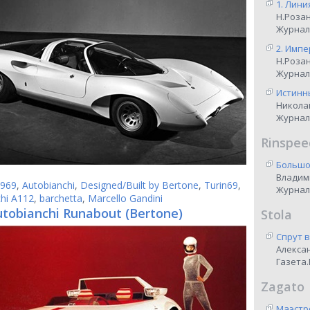
1. Лини
Н.Роза
Журнал
2. Импе
Н.Роза
Журнал
Истинны
Никола
Журнал
Rinspee
Большо
Владим
969
,
Autobianchi
,
Designed/Built by Bertone
,
Turin69
,
Журнал
hi A112
,
barchetta
,
Marcello Gandini
utobianchi Runabout (Bertone)
Stola
Спрут 
Алекса
Газета.
Zagato
Маэстр