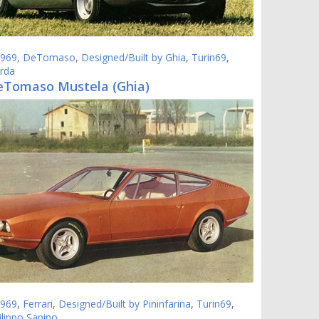
969
,
DeTomaso
,
Designed/Built by Ghia
,
Turin69
,
rda
eTomaso Mustela (Ghia)
969
,
Ferrari
,
Designed/Built by Pininfarina
,
Turin69
,
ilippo Sapino