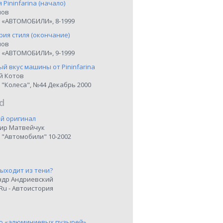
я Pininfarina (начало)
нов
 «АВТОМОБИЛИ», 8-1999
рия стиля (окончание)
нов
 «АВТОМОБИЛИ», 9-1999
й вкус машины от Pininfarina
й Котов
 "Колеса", №44 Декабрь 2000
d
й оригинал
ир Матвейчук
 "Автомобили" 10-2002
выходит из тени?
ндр Андриевский
Ru - Автоистория
о «алюминиевых пузырей»