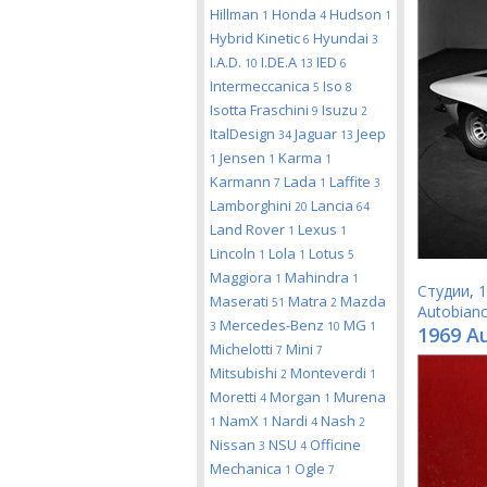
Hillman
Honda
Hudson
1
4
1
Hybrid Kinetic
Hyundai
6
3
I.A.D.
I.DE.A
IED
10
13
6
Intermeccanica
Iso
5
8
Isotta Fraschini
Isuzu
9
2
ItalDesign
Jaguar
Jeep
34
13
Jensen
Karma
1
1
1
Karmann
Lada
Laffite
7
1
3
Lamborghini
Lancia
20
64
Land Rover
Lexus
1
1
Lincoln
Lola
Lotus
1
1
5
Maggiora
Mahindra
1
1
Студии
,
1
Maserati
Matra
Mazda
51
2
Autobianc
Mercedes-Benz
MG
3
10
1
1969 A
Michelotti
Mini
7
7
Mitsubishi
Monteverdi
2
1
Moretti
Morgan
Murena
4
1
NamX
Nardi
Nash
1
1
4
2
Nissan
NSU
Officine
3
4
Mechanica
Ogle
1
7