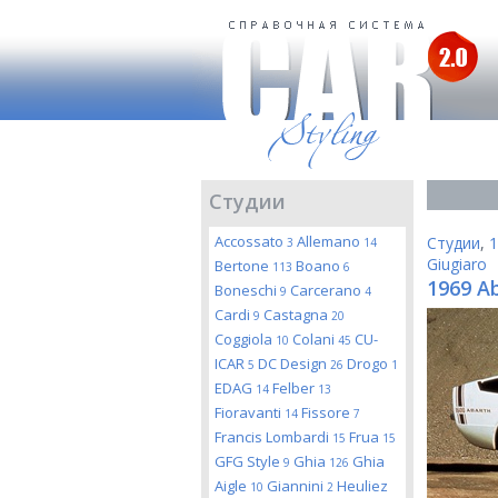
Студии
Accossato
Allemano
Студии
,
1
3
14
Giugiaro
Bertone
Boano
113
6
1969 Ab
Boneschi
Carcerano
9
4
Cardi
Castagna
9
20
Coggiola
Colani
CU-
10
45
ICAR
DC Design
Drogo
5
26
1
EDAG
Felber
14
13
Fioravanti
Fissore
14
7
Francis Lombardi
Frua
15
15
GFG Style
Ghia
Ghia
9
126
Aigle
Giannini
Heuliez
10
2