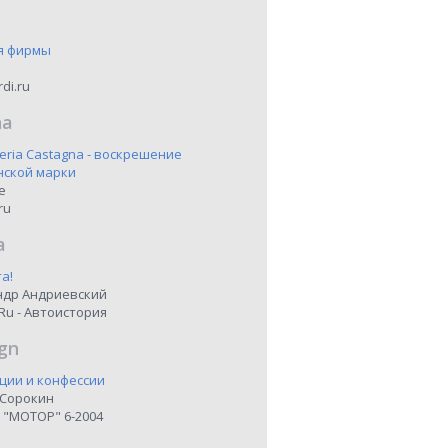
я фирмы
di.ru
na
eria Castagna - воскрешение
нской марки
ne
ru
a
а!
ндр Андриевский
Ru - Автоистория
gn
ции и конфессии
 Сорокин
 "МОТОР" 6-2004