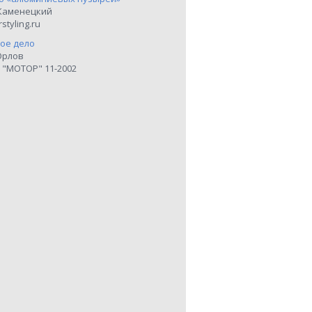
Каменецкий
styling.ru
ое дело
Орлов
 "МОТОР" 11-2002