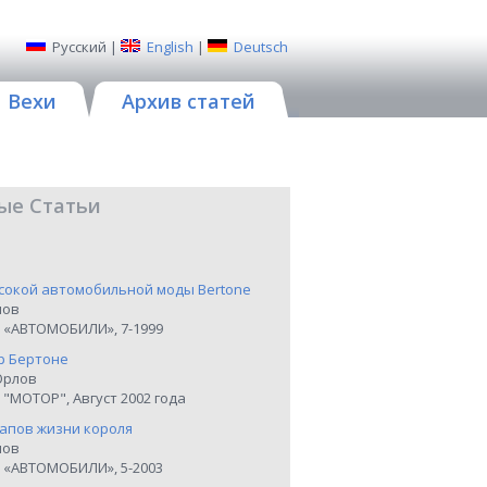
Русский
|
English
|
Deutsch
Вехи
Архив статей
ые Статьи
сокой автомобильной моды Bertone
нов
 «АВТОМОБИЛИ», 7-1999
р Бертоне
Орлов
"МОТОР", Август 2002 года
тапов жизни короля
нов
 «АВТОМОБИЛИ», 5-2003