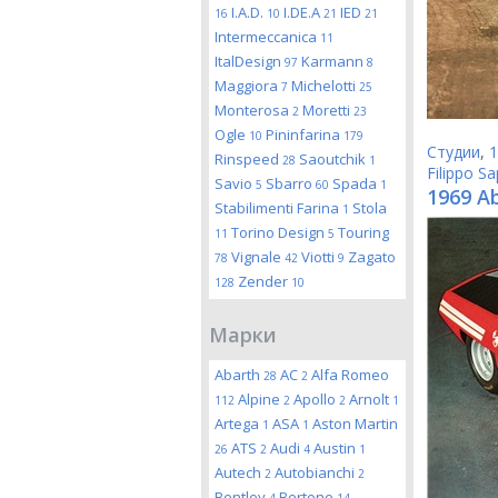
I.A.D.
I.DE.A
IED
16
10
21
21
Intermeccanica
11
ItalDesign
Karmann
97
8
Maggiora
Michelotti
7
25
Monterosa
Moretti
2
23
Ogle
Pininfarina
10
179
Студии
,
1
Rinspeed
Saoutchik
28
1
Filippo S
Savio
Sbarro
Spada
5
60
1
1969 Ab
Stabilimenti Farina
Stola
1
Torino Design
Touring
11
5
Vignale
Viotti
Zagato
78
42
9
Zender
128
10
Марки
Abarth
AC
Alfa Romeo
28
2
Alpine
Apollo
Arnolt
112
2
2
1
Artega
ASA
Aston Martin
1
1
ATS
Audi
Austin
26
2
4
1
Autech
Autobianchi
2
2
Bentley
Bertone