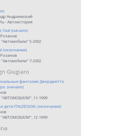
лл
ндр Андриевский
Ru - Автоистория
 Гиа! (начало)
 Розанов
 "Автомобили" 5-2002
а! (окончание)
 Розанов
 "Автомобили" 7-2002
gn Giugiaro
иональные фантазии Джорджетто
о. (начало)
нов
 "АВТОМОБИЛИ", 11-1999
 и дети ITALDESIGN. (окончание)
нов
 "АВТОМОБИЛИ", 12-1999
ina