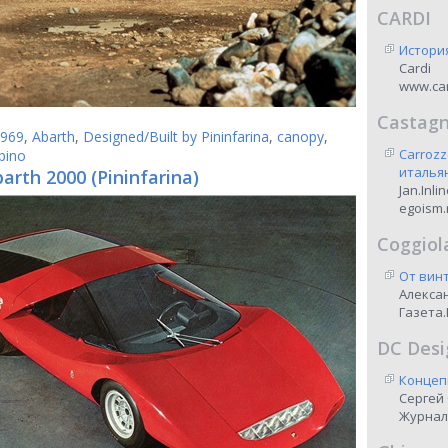
CARDI
Истори
Cardi
www.car
Castag
969
,
Abarth
,
Designed/Built by Pininfarina
,
canopy
,
Carrozz
apino
италья
arth 2000 (Pininfarina)
Jan.Inli
egoism.
Coggiol
От винт
Алекса
Газета.
DC Desi
Концеп
Сергей
Журнал