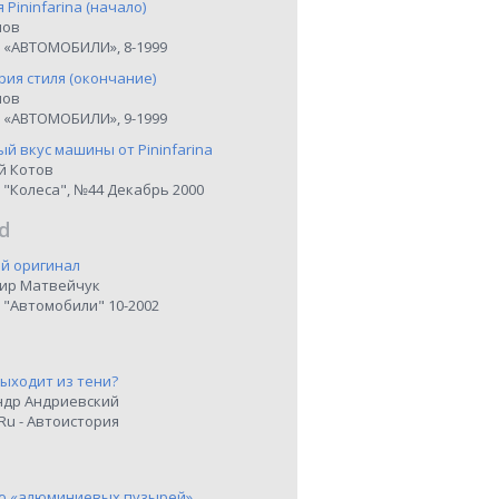
я Pininfarina (начало)
нов
 «АВТОМОБИЛИ», 8-1999
рия стиля (окончание)
нов
 «АВТОМОБИЛИ», 9-1999
й вкус машины от Pininfarina
й Котов
 "Колеса", №44 Декабрь 2000
d
й оригинал
ир Матвейчук
 "Автомобили" 10-2002
выходит из тени?
ндр Андриевский
Ru - Автоистория
о «алюминиевых пузырей»