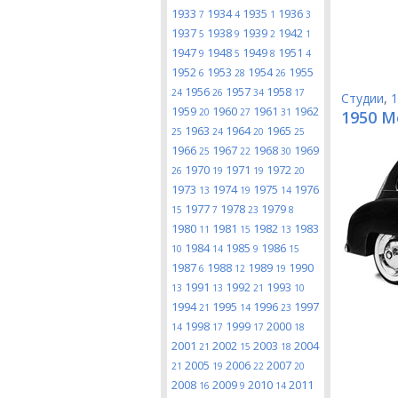
1933
1934
1935
1936
7
4
1
3
1937
1938
1939
1942
5
9
2
1
1947
1948
1949
1951
9
5
8
4
1952
1953
1954
1955
6
28
26
1956
1957
1958
24
26
34
17
Студии
,
1
1959
1960
1961
1962
20
27
31
1950 M
1963
1964
1965
25
24
20
25
1966
1967
1968
1969
25
22
30
1970
1971
1972
26
19
19
20
1973
1974
1975
1976
13
19
14
1977
1978
1979
15
7
23
8
1980
1981
1982
1983
11
15
13
1984
1985
1986
10
14
9
15
1987
1988
1989
1990
6
12
19
1991
1992
1993
13
13
21
10
1994
1995
1996
1997
21
14
23
1998
1999
2000
14
17
17
18
2001
2002
2003
2004
21
15
18
2005
2006
2007
21
19
22
20
2008
2009
2010
2011
16
9
14