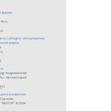
я фирмы
di.ru
na
eria Castagna - воскрешение
нской марки
ne
ru
a
а!
ндр Андриевский
Ru - Автоистория
gn
ции и конфессии
 Сорокин
 "МОТОР" 6-2004