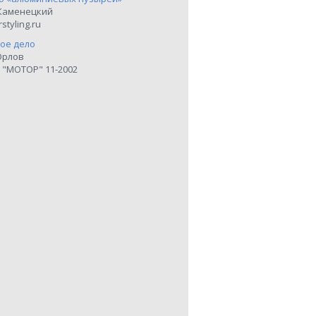
Каменецкий
styling.ru
ое дело
Орлов
 "МОТОР" 11-2002