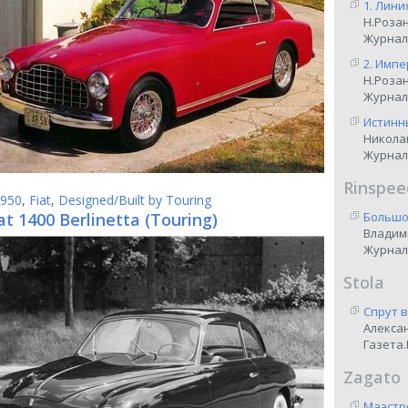
1. Лини
Н.Роза
Журнал
2. Импе
Н.Роза
Журнал
Истинны
Никола
Журнал
Rinspee
950
,
Fiat
,
Designed/Built by Touring
at 1400 Berlinetta (Touring)
Большо
Владим
Журнал
Stola
Спрут 
Алекса
Газета.
Zagato
Маэстр