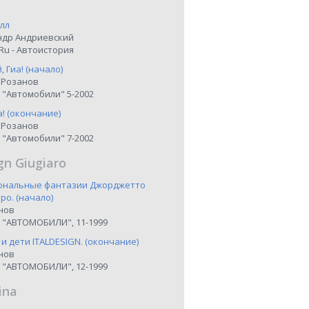
лл
ндр Андриевский
Ru - Автоистория
 Гиа! (начало)
 Розанов
 "Автомобили" 5-2002
а! (окончание)
 Розанов
 "Автомобили" 7-2002
gn Giugiaro
иональные фантазии Джорджетто
о. (начало)
нов
 "АВТОМОБИЛИ", 11-1999
 и дети ITALDESIGN. (окончание)
нов
 "АВТОМОБИЛИ", 12-1999
ina