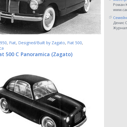
Роман 
www.car
Семейн
Денис 
Журнал
950
,
Fiat
,
Designed/Built by Zagato
,
Fiat 500
,
ca
at 500 C Panoramica (Zagato)