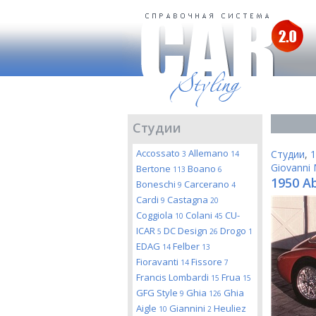
Студии
Accossato
Allemano
Студии
,
1
3
14
Giovanni 
Bertone
Boano
113
6
1950 Ab
Boneschi
Carcerano
9
4
Cardi
Castagna
9
20
Coggiola
Colani
CU-
10
45
ICAR
DC Design
Drogo
5
26
1
EDAG
Felber
14
13
Fioravanti
Fissore
14
7
Francis Lombardi
Frua
15
15
GFG Style
Ghia
Ghia
9
126
Aigle
Giannini
Heuliez
10
2