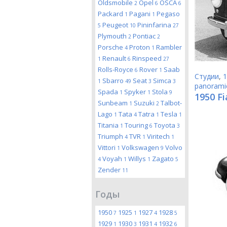
Oldsmobile
Opel
OSCA
2
6
6
Packard
Pagani
Pegaso
1
1
Peugeot
Pininfarina
5
10
27
Plymouth
Pontiac
2
2
Porsche
Proton
Rambler
4
1
Renault
Rinspeed
1
6
27
Rolls-Royce
Rover
Saab
6
1
Студии
,
1
Sbarro
Seat
Simca
1
49
3
3
panorami
Spada
Spyker
Stola
1
1
9
1950 Fi
Sunbeam
Suzuki
Talbot-
1
2
Lago
Tata
Tatra
Tesla
1
4
1
1
Titania
Touring
Toyota
1
6
3
Triumph
TVR
Viritech
4
1
1
Vittori
Volkswagen
Volvo
1
9
Voyah
Willys
Zagato
4
1
1
5
Zender
11
Годы
1950
1925
1927
1928
7
1
4
5
1929
1930
1931
1932
1
3
4
6