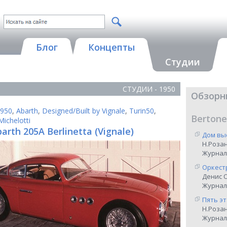
Блог
Концепты
Студии
СТУДИИ - 1950
Обзорн
950
,
Abarth
,
Designed/Built by Vignale
,
Turin50
,
Bertone
Michelotti
arth 205A Berlinetta (Vignale)
Дом вы
Н.Роза
Журнал
Оркест
Денис 
Журнал 
Пять э
Н.Роза
Журнал