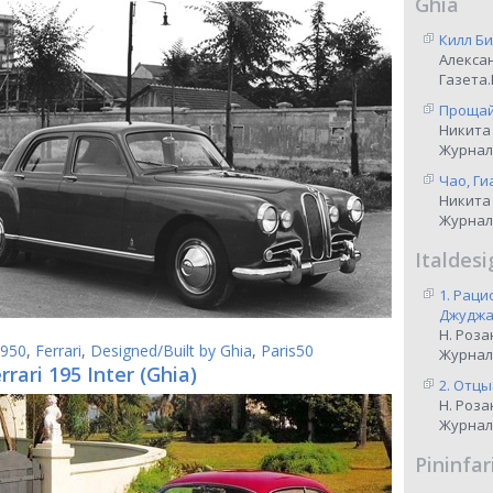
Ghia
Килл Би
Алекса
Газета.
Прощай,
Никита
Журнал
Чао, Ги
Никита
Журнал
Italdesi
1. Рац
Джуджар
Н. Роза
950
,
Ferrari
,
Designed/Built by Ghia
,
Paris50
Журнал
rrari 195 Inter (Ghia)
2. Отцы
Н. Роза
Журнал
Pininfar