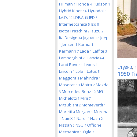
Hillman
Honda
Hudson
1
4
1
Hybrid Kinetic
Hyundai
6
3
I.A.D.
I.DE.A
IED
10
13
6
Intermeccanica
Iso
5
8
Isotta Fraschini
Isuzu
9
2
ItalDesign
Jaguar
Jeep
34
13
Jensen
Karma
1
1
1
Karmann
Lada
Laffite
7
1
3
Lamborghini
Lancia
20
64
Land Rover
Lexus
1
1
Студии
,
1
Lincoln
Lola
Lotus
1
1
5
1950 Fi
Maggiora
Mahindra
1
1
Maserati
Matra
Mazda
51
2
Mercedes-Benz
MG
3
10
1
Michelotti
Mini
7
7
Mitsubishi
Monteverdi
2
1
Moretti
Morgan
Murena
4
1
NamX
Nardi
Nash
1
1
4
2
Nissan
NSU
Officine
3
4
Mechanica
Ogle
1
7