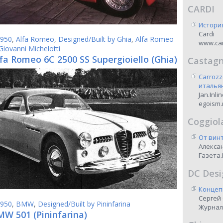
CARDI
Истори
Cardi
950
,
Alfa Romeo
,
Designed/Built by Ghia
,
Alfa Romeo
www.car
Giovanni Michelotti
fa Romeo 6C 2500 SS Supergioiello (Ghia)
Castag
Carrozz
италья
Jan.Inli
egoism.
Coggiol
От винт
Алекса
Газета.
DC Desi
Концеп
Сергей
950
,
BMW
,
Designed/Built by Pininfarina
Журнал
MW 501 (Pininfarina)