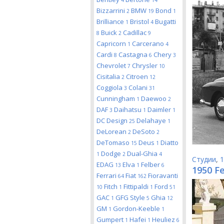
4
14
Bizzarrini
BMW
Bond
2
19
1
Brilliance
Bristol
Bugatti
1
4
Buick
Cadillac
8
2
9
Capricorn
Carcerano
1
4
Cardi
Castagna
Chery
8
6
3
Chevrolet
Chrysler
7
10
Cisitalia
Citroen
2
12
Coggiola
Colani
3
31
Cunningham
Daewoo
1
2
DAF
Daihatsu
Daimler
3
1
1
DC Design
Delahaye
25
1
DeLorean
DeSoto
2
2
DeTomaso
Deus
Diatto
15
1
Dodge
Dual-Ghia
1
2
4
Студии
,
1
EDAG
Elva
Felber
13
1
6
1950 Fe
Ferrari
Fiat
Fioravanti
64
162
Fitch
Fittipaldi
Ford
10
1
1
51
GAC
GFG Style
Ghia
1
5
12
GM
Gordon-Keeble
1
1
Gumpert
Hafei
Heuliez
1
1
6