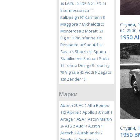
I.A.D.
I.DE.A
IED
16
10
21
21
Intermeccanica
11
ItalDesign
Karmann
97
8
Maggiora
Michelotti
Студии
,
1
7
25
6C 2500
,
Monterosa
Moretti
2
23
1950 Al
Ogle
Pininfarina
10
179
Rinspeed
Saoutchik
28
1
Savio
Sbarro
Spada
5
60
1
Stabilimenti Farina
Stola
1
Torino Design
Touring
11
5
Vignale
Viotti
Zagato
78
42
9
Zender
128
10
Марки
Abarth
AC
Alfa Romeo
28
2
Alpine
Apollo
Arnolt
112
2
2
1
Artega
ASA
Aston Martin
1
1
ATS
Audi
Austin
26
2
4
1
Студии
,
1
Autech
Autobianchi
2
2
1950 B
Bentley
Bertone