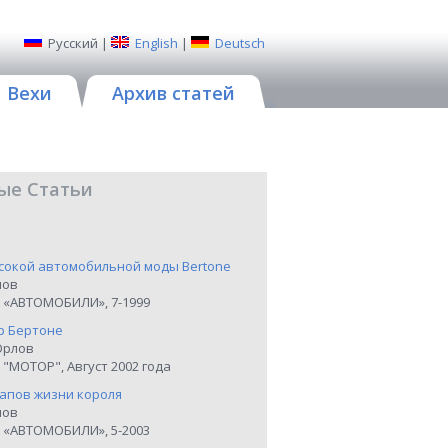
Русский
|
English
|
Deutsch
Вехи
Архив статей
ые Статьи
сокой автомобильной моды Bertone
нов
 «АВТОМОБИЛИ», 7-1999
р Бертоне
Орлов
"МОТОР", Август 2002 года
тапов жизни короля
нов
 «АВТОМОБИЛИ», 5-2003