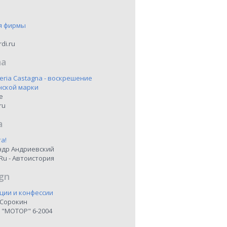
я фирмы
di.ru
na
eria Castagna - воскрешение
нской марки
ne
ru
a
а!
ндр Андриевский
Ru - Автоистория
gn
ции и конфессии
 Сорокин
 "МОТОР" 6-2004