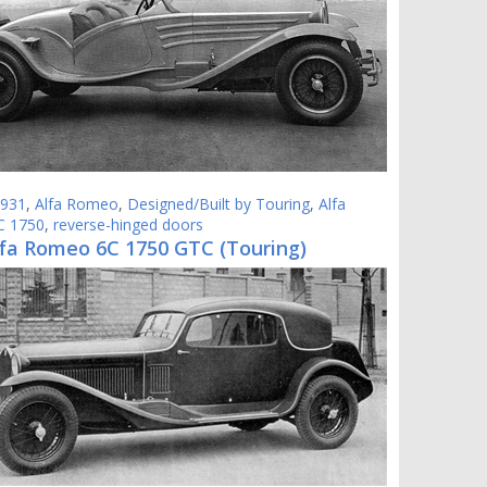
931
,
Alfa Romeo
,
Designed/Built by Touring
,
Alfa
C 1750
,
reverse-hinged doors
lfa Romeo 6C 1750 GTC (Touring)