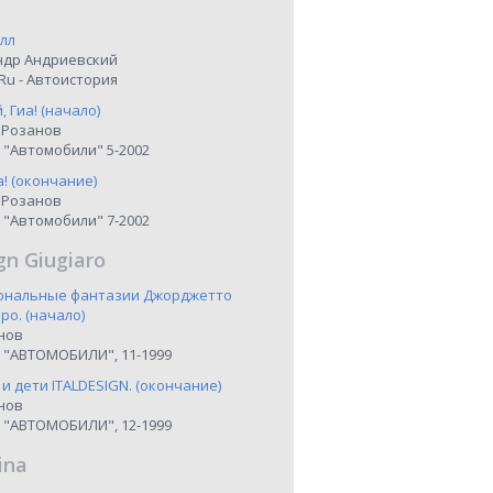
лл
ндр Андриевский
Ru - Автоистория
 Гиа! (начало)
 Розанов
 "Автомобили" 5-2002
а! (окончание)
 Розанов
 "Автомобили" 7-2002
gn Giugiaro
иональные фантазии Джорджетто
о. (начало)
нов
 "АВТОМОБИЛИ", 11-1999
 и дети ITALDESIGN. (окончание)
нов
 "АВТОМОБИЛИ", 12-1999
ina