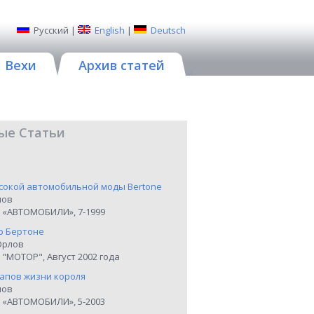
Русский
|
English
|
Deutsch
Вехи
Архив статей
ые Статьи
сокой автомобильной моды Bertone
нов
 «АВТОМОБИЛИ», 7-1999
р Бертоне
Орлов
"МОТОР", Август 2002 года
тапов жизни короля
нов
 «АВТОМОБИЛИ», 5-2003