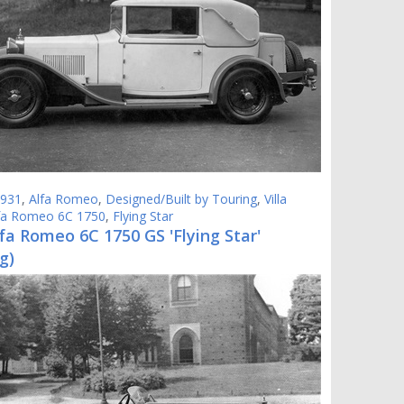
931
,
Alfa Romeo
,
Designed/Built by Touring
,
Villa
fa Romeo 6C 1750
,
Flying Star
fa Romeo 6C 1750 GS 'Flying Star'
g)