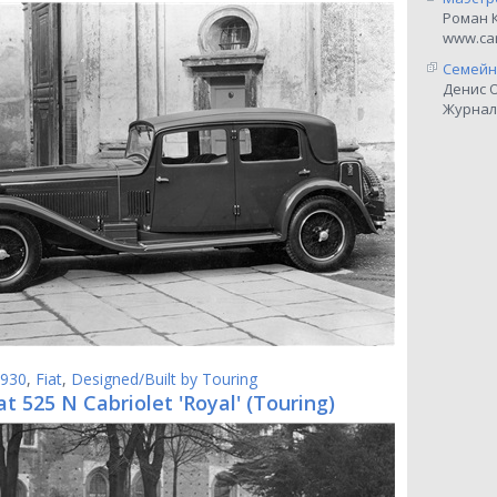
Роман 
www.car
Семейн
Денис 
Журнал
930
,
Fiat
,
Designed/Built by Touring
at 525 N Cabriolet 'Royal' (Touring)