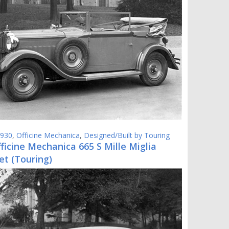
930
,
Officine Mechanica
,
Designed/Built by Touring
ficine Mechanica 665 S Mille Miglia
et (Touring)