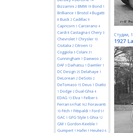
4
14
Bizzarrini
BMW
Bond
2
19
1
Brilliance
Bristol
Bugatti
1
4
Buick
Cadillac
8
2
9
Capricorn
Carcerano
1
4
Cardi
Castagna
Chery
8
6
3
Студии
,
1
Chevrolet
Chrysler
7
10
1927 L
Cisitalia
Citroen
2
12
Coggiola
Colani
3
31
Cunningham
Daewoo
1
2
DAF
Daihatsu
Daimler
3
1
1
DC Design
Delahaye
25
1
DeLorean
DeSoto
2
2
DeTomaso
Deus
Diatto
15
1
Dodge
Dual-Ghia
1
2
4
EDAG
Elva
Felber
13
1
6
Ferrari
Fiat
Fioravanti
64
162
Fitch
Fittipaldi
Ford
10
1
1
51
GAC
GFG Style
Ghia
1
5
12
GM
Gordon-Keeble
1
1
Gumpert
Hafei
Heuliez
1
1
6