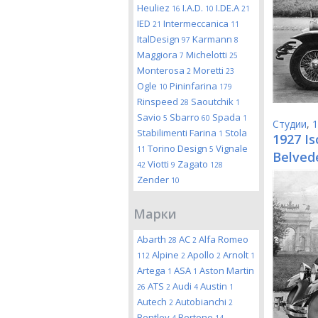
Heuliez
I.A.D.
I.DE.A
16
10
21
IED
Intermeccanica
21
11
ItalDesign
Karmann
97
8
Maggiora
Michelotti
7
25
Monterosa
Moretti
2
23
Ogle
Pininfarina
10
179
Rinspeed
Saoutchik
28
1
Savio
Sbarro
Spada
5
60
1
Студии
,
1
Stabilimenti Farina
Stola
1
1927 Is
Torino Design
Vignale
11
5
Belvede
Viotti
Zagato
42
9
128
Zender
10
Марки
Abarth
AC
Alfa Romeo
28
2
Alpine
Apollo
Arnolt
112
2
2
1
Artega
ASA
Aston Martin
1
1
ATS
Audi
Austin
26
2
4
1
Autech
Autobianchi
2
2
Bentley
Bertone