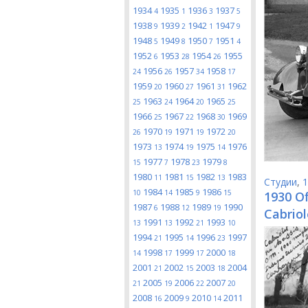
1934
1935
1936
1937
4
1
3
5
1938
1939
1942
1947
9
2
1
9
1948
1949
1950
1951
5
8
7
4
1952
1953
1954
1955
6
28
26
1956
1957
1958
24
26
34
17
1959
1960
1961
1962
20
27
31
1963
1964
1965
25
24
20
25
1966
1967
1968
1969
25
22
30
1970
1971
1972
26
19
19
20
1973
1974
1975
1976
13
19
14
1977
1978
1979
15
7
23
8
1980
1981
1982
1983
11
15
13
Студии
,
1
1984
1985
1986
10
14
9
15
1930 Of
1987
1988
1989
1990
6
12
19
Cabriol
1991
1992
1993
13
13
21
10
1994
1995
1996
1997
21
14
23
1998
1999
2000
14
17
17
18
2001
2002
2003
2004
21
15
18
2005
2006
2007
21
19
22
20
2008
2009
2010
2011
16
9
14