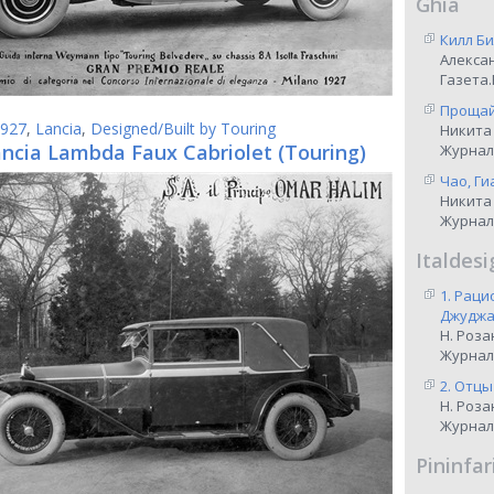
Ghia
Килл Би
Алекса
Газета.
Прощай,
927
,
Lancia
,
Designed/Built by Touring
Никита
ancia Lambda Faux Cabriolet (Touring)
Журнал
Чао, Ги
Никита
Журнал
Italdesi
1. Рац
Джуджар
Н. Роза
Журнал
2. Отцы
Н. Роза
Журнал
Pininfar