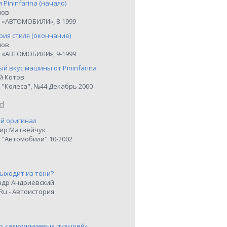
я Pininfarina (начало)
нов
 «АВТОМОБИЛИ», 8-1999
рия стиля (окончание)
нов
 «АВТОМОБИЛИ», 9-1999
й вкус машины от Pininfarina
й Котов
 "Колеса", №44 Декабрь 2000
d
й оригинал
ир Матвейчук
 "Автомобили" 10-2002
выходит из тени?
ндр Андриевский
Ru - Автоистория
о «алюминиевых пузырей»