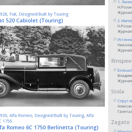
1. Лини
Н.Роза
Журнал
928
,
Fiat
,
Designed/Built by Touring
at 520 Cabiolet (Touring)
2. Импе
Н.Роза
Журнал
Истинны
Никола
Журнал
Rinspee
Большо
Владим
Журнал
Stola
Спрут 
Алекса
Газета.
930
,
Alfa Romeo
,
Designed/Built by Touring
,
Alfa
C 1750
Zagato
fa Romeo 6C 1750 Berlinetta (Touring)
Маэстр