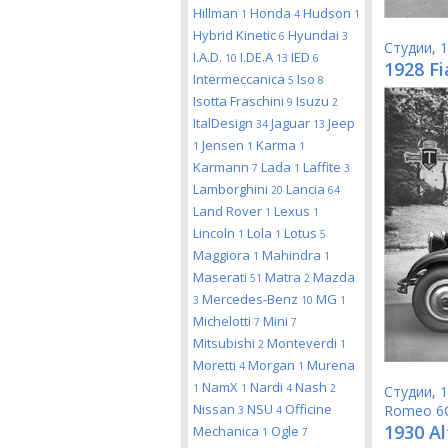
Hillman
Honda
Hudson
1
4
1
Hybrid Kinetic
Hyundai
6
3
Студии
,
1
I.A.D.
I.DE.A
IED
10
13
6
1928 Fi
Intermeccanica
Iso
5
8
Isotta Fraschini
Isuzu
9
2
ItalDesign
Jaguar
Jeep
34
13
Jensen
Karma
1
1
1
Karmann
Lada
Laffite
7
1
3
Lamborghini
Lancia
20
64
Land Rover
Lexus
1
1
Lincoln
Lola
Lotus
1
1
5
Maggiora
Mahindra
1
1
Maserati
Matra
Mazda
51
2
Mercedes-Benz
MG
3
10
1
Michelotti
Mini
7
7
Mitsubishi
Monteverdi
2
1
Moretti
Morgan
Murena
4
1
NamX
Nardi
Nash
1
1
4
2
Студии
,
1
Nissan
NSU
Officine
Romeo 6
3
4
1930 Al
Mechanica
Ogle
1
7