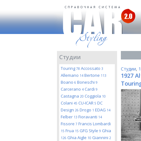
Студии
Touring
Accossato
Студии
,
1
78
3
1927 Al
Allemano
Bertone
14
113
Boano
Boneschi
Touring
6
9
Carcerano
Cardi
4
9
Castagna
Coggiola
20
10
Colani
CU-ICAR
DC
45
5
Design
Drogo
EDAG
26
1
14
Felber
Fioravanti
13
14
Fissore
Francis Lombardi
7
Frua
GFG Style
Ghia
15
15
9
Ghia Aigle
Giannini
126
10
2