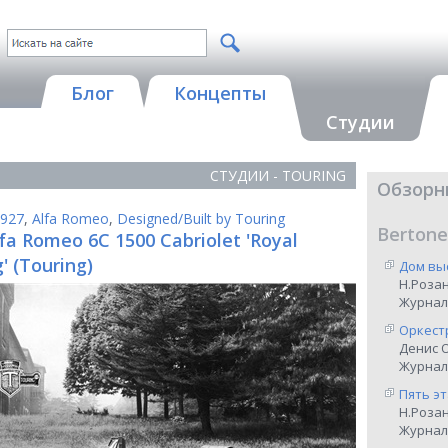
Блог
Концепты
Студии
СТУДИИ - TOURING
Обзорн
927
,
Alfa Romeo
,
Designed/Built by Touring
Bertone
fa Romeo 6C 1500 Cabriolet 'Royal
' (Touring)
Дом вы
Н.Роза
Журнал
Оркест
Денис 
Журнал 
Пять э
Н.Роза
Журнал