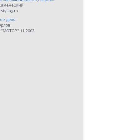
Каменецкий
styling.ru
ое дело
Орлов
 "МОТОР" 11-2002