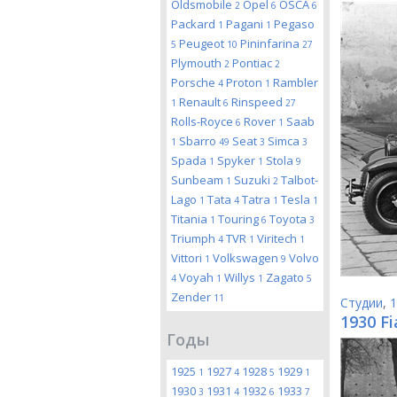
Oldsmobile
Opel
OSCA
2
6
6
Packard
Pagani
Pegaso
1
1
Peugeot
Pininfarina
5
10
27
Plymouth
Pontiac
2
2
Porsche
Proton
Rambler
4
1
Renault
Rinspeed
1
6
27
Rolls-Royce
Rover
Saab
6
1
Sbarro
Seat
Simca
1
49
3
3
Spada
Spyker
Stola
1
1
9
Sunbeam
Suzuki
Talbot-
1
2
Lago
Tata
Tatra
Tesla
1
4
1
1
Titania
Touring
Toyota
1
6
3
Triumph
TVR
Viritech
4
1
1
Vittori
Volkswagen
Volvo
1
9
Voyah
Willys
Zagato
4
1
1
5
Zender
11
Студии
,
1
1930 Fi
Годы
1925
1927
1928
1929
1
4
5
1
1930
1931
1932
1933
3
4
6
7