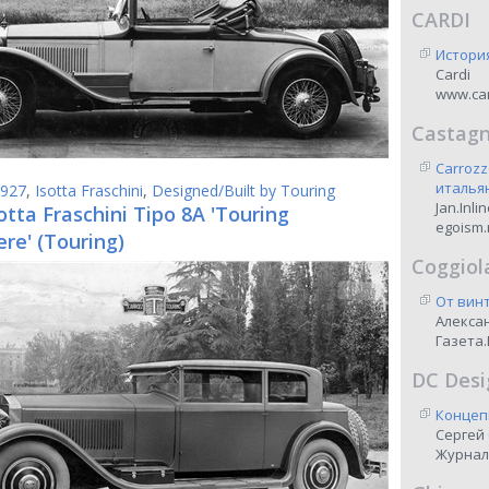
CARDI
Истори
Cardi
www.car
Castag
Carrozz
италья
927
,
Isotta Fraschini
,
Designed/Built by Touring
Jan.Inli
otta Fraschini Tipo 8A 'Touring
egoism.
re' (Touring)
Coggiol
От винт
Алекса
Газета.
DC Desi
Концеп
Сергей
Журнал