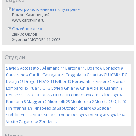
Маэстро «алюминиевых пузырей»
Роман Каменецкий
www.carstyling.ru
Семейное дело
Денис Орлов
Журнал "МОТОР" 11-2002
Студии
Savio
Accossato
Allemano
Bertone
Boano
Boneschi
5
3
14
113
6
9
Carcerano
Cardi
Castagna
Coggiola
Colani
CU-ICAR
DC
4
9
20
10
45
5
Design
Drogo
EDAG
Felber
Fioravanti
Fissore
Francis
26
1
14
13
14
7
Lombardi
Frua
GFG Style
Ghia
Ghia Aigle
Giannini
15
15
9
126
10
2
Heuliez
I.A.D.
I.DE.A
IED
Intermeccanica
ItalDesign
16
10
21
21
11
97
Karmann
Maggiora
Michelotti
Monterosa
Moretti
Ogle
8
7
25
2
23
10
Pininfarina
Rinspeed
Saoutchik
Sbarro
Spada
179
28
1
60
1
Stabilimenti Farina
Stola
Torino Design
Touring
Vignale
1
11
5
78
42
Viotti
Zagato
Zender
9
128
10