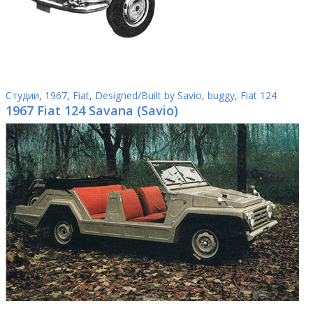
Студии
,
1967
,
Fiat
,
Designed/Built by Savio
,
buggy
,
Fiat 124
1967 Fiat 124 Savana (Savio)