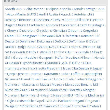
Марки
Abarth
AC
Alfa Romeo
Alpine
Apollo
Arnolt
Artega
ASA
28
2
112
2
2
1
1
Aston Martin
ATS
Audi
Austin
Autech
Autobianchi
1
26
2
4
1
2
2
Bentley
Bertone
Bizzarrini
BMW
Bond
Brilliance
Bristol
4
14
2
19
1
1
4
Bugatti
Buick
Cadillac
Capricorn
Carcerano
Cardi
Castagna
8
2
9
1
4
8
Chery
Chevrolet
Chrysler
Cisitalia
Citroen
Coggiola
6
3
7
10
2
12
3
Colani
Cunningham
Daewoo
DAF
Daihatsu
Daimler
DC
31
1
2
3
1
1
Design
Delahaye
DeLorean
DeSoto
DeTomaso
Deus
25
1
2
2
15
1
Diatto
Dodge
Dual-Ghia
EDAG
Elva
Felber
Ferrari
Fiat
1
2
4
13
1
6
64
Fioravanti
Fitch
Fittipaldi
Ford
GAC
GFG Style
Ghia
162
10
1
1
51
1
5
12
GM
Gordon-Keeble
Gumpert
Hafei
Heuliez
Hillman
Honda
1
1
1
1
6
1
Hudson
Hybrid Kinetic
Hyundai
I.A.D.
I.DE.A
IED
4
1
6
3
10
13
6
Intermeccanica
Iso
Isotta Fraschini
Isuzu
ItalDesign
Jaguar
5
8
9
2
34
Jeep
Jensen
Karma
Karmann
Lada
Laffite
Lamborghini
13
1
1
1
7
1
3
Lancia
Land Rover
Lexus
Lincoln
Lola
Lotus
Maggiora
20
64
1
1
1
1
5
1
Mahindra
Maserati
Matra
Mazda
Mercedes-Benz
MG
1
51
2
3
10
1
Michelotti
Mini
Mitsubishi
Monteverdi
Moretti
Morgan
7
7
2
1
4
1
Murena
NamX
Nardi
Nash
Nissan
NSU
Officine Mechanica
1
1
4
2
3
4
Ogle
Oldsmobile
Opel
OSCA
Packard
Pagani
Pegaso
1
7
2
6
6
1
1
5
Peugeot
Pininfarina
Plymouth
Pontiac
Porsche
Proton
10
27
2
2
4
1