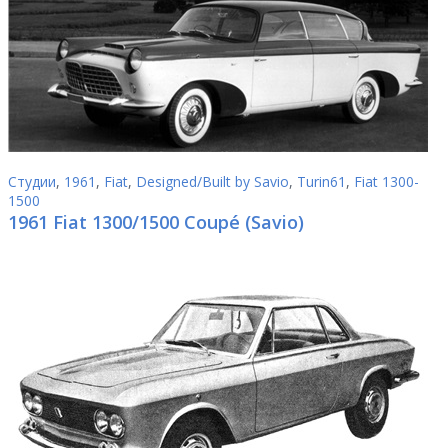
Студии
,
1961
,
Fiat
,
Designed/Built by Savio
,
Turin61
,
Fiat 1300-
1500
1961 Fiat 1300/1500 Coupé (Savio)