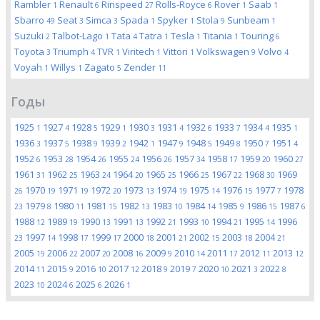
Rambler
Renault
Rinspeed
Rolls-Royce
Rover
Saab
1
6
27
6
1
1
Sbarro
Seat
Simca
Spada
Spyker
Stola
Sunbeam
49
3
3
1
1
9
1
Suzuki
Talbot-Lago
Tata
Tatra
Tesla
Titania
Touring
2
1
4
1
1
1
6
Toyota
Triumph
TVR
Viritech
Vittori
Volkswagen
Volvo
3
4
1
1
1
9
4
Voyah
Willys
Zagato
Zender
1
1
5
11
Годы
1925
1927
1928
1929
1930
1931
1932
1933
1934
1935
1
4
5
1
3
4
6
7
4
1
1936
1937
1938
1939
1942
1947
1948
1949
1950
1951
3
5
9
2
1
9
5
8
7
4
1952
1953
1954
1955
1956
1957
1958
1959
1960
6
28
26
24
26
34
17
20
27
1961
1962
1963
1964
1965
1966
1967
1968
1969
31
25
24
20
25
25
22
30
1970
1971
1972
1973
1974
1975
1976
1977
1978
26
19
19
20
13
19
14
15
7
1979
1980
1981
1982
1983
1984
1985
1986
1987
23
8
11
15
13
10
14
9
15
6
1988
1989
1990
1991
1992
1993
1994
1995
1996
12
19
13
13
21
10
21
14
1997
1998
1999
2000
2001
2002
2003
2004
23
14
17
17
18
21
15
18
21
2005
2006
2007
2008
2009
2010
2011
2012
2013
19
22
20
16
9
14
17
11
12
2014
2015
2016
2017
2018
2019
2020
2021
2022
11
9
10
12
9
7
10
3
8
2023
2024
2025
2026
10
6
6
1