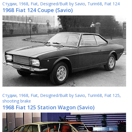
Студии
,
1968
,
Fiat
,
Designed/Built by Savio
,
Turin68
,
Fiat 124
1968 Fiat 124 Coupe (Savio)
Студии
,
1968
,
Fiat
,
Designed/Built by Savio
,
Turin68
,
Fiat 125
,
shooting brake
1968 Fiat 125 Station Wagon (Savio)