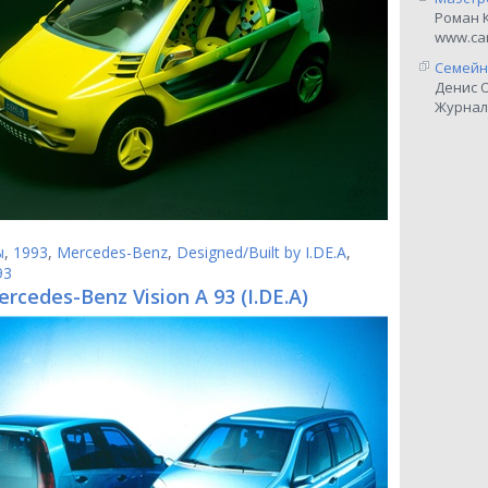
Роман 
www.car
Семейн
Денис 
Журнал
ы
,
1993
,
Mercedes-Benz
,
Designed/Built by I.DE.A
,
93
rcedes-Benz Vision A 93 (I.DE.A)