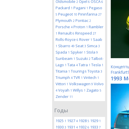
Oldsmobile
Opel
OSCA
2
6
6
Packard
Pagani
Pegaso
1
1
Peugeot
Pininfarina
5
10
27
Plymouth
Pontiac
2
2
Porsche
Proton
Rambler
4
1
Renault
Rinspeed
1
6
27
Rolls-Royce
Rover
Saab
6
1
Sbarro
Seat
Simca
1
49
3
3
Spada
Spyker
Stola
1
1
9
Sunbeam
Suzuki
Talbot-
1
2
Lago
Tata
Tatra
Tesla
1
4
1
1
Концепт
Titania
Touring
Toyota
1
6
3
Frankfurt
Triumph
TVR
Viritech
1993 Me
4
1
1
Vittori
Volkswagen
Volvo
1
9
Voyah
Willys
Zagato
4
1
1
5
Zender
11
Годы
1925
1927
1928
1929
1
4
5
1
1930
1931
1932
1933
3
4
6
7