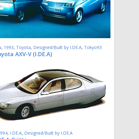
ы
,
1993
,
Toyota
,
Designed/Built by I.DE.A
,
Tokyo93
yota AXV-V (I.DE.A)
994
,
I.DE.A
,
Designed/Built by I.DE.A