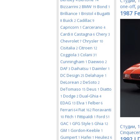
Студии
,
1
4
14
one-off
,
p
Bizzarrini
BMW
Bond
2
19
1
1987 Fe
Brilliance
Bristol
Bugatti
1
4
Buick
Cadillac
8
2
9
Capricorn
Carcerano
1
4
Cardi
Castagna
Chery
8
6
3
Chevrolet
Chrysler
7
10
Cisitalia
Citroen
2
12
Coggiola
Colani
3
31
Cunningham
Daewoo
1
2
DAF
Daihatsu
Daimler
3
1
1
DC Design
Delahaye
25
1
DeLorean
DeSoto
2
2
DeTomaso
Deus
Diatto
15
1
Dodge
Dual-Ghia
1
2
4
EDAG
Elva
Felber
13
1
6
Ferrari
Fiat
Fioravanti
64
162
Fitch
Fittipaldi
Ford
10
1
1
51
GAC
GFG Style
Ghia
1
5
12
Студии
,
1
GM
Gordon-Keeble
1
1
Cinquece
Gumpert
Hafei
Heuliez
1
1
6
1992 I.