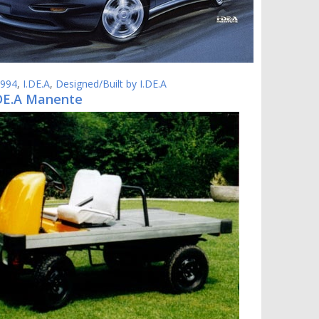
994
,
I.DE.A
,
Designed/Built by I.DE.A
.DE.A Manente