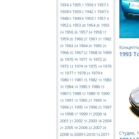
1934
1935
1936
1937
4
1
3
5
1938
1939
1942
1947
9
2
1
9
1948
1949
1950
1951
5
8
7
4
1952
1953
1954
1955
6
28
26
1956
1957
1958
24
26
34
17
1959
1960
1961
1962
20
27
31
1963
1964
1965
25
24
20
25
Концепт
1966
1967
1968
1969
1993 To
25
22
30
1970
1971
1972
26
19
19
20
1973
1974
1975
1976
13
19
14
1977
1978
1979
15
7
23
8
1980
1981
1982
1983
11
15
13
1984
1985
1986
10
14
9
15
1987
1988
1989
1990
6
12
19
1991
1992
1993
13
13
21
10
1994
1995
1996
1997
21
14
23
1998
1999
2000
14
17
17
18
2001
2002
2003
2004
21
15
18
2005
2006
2007
21
19
22
20
Студии
,
1
2008
2009
2010
2011
16
9
14