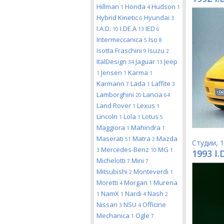
Hillman
Honda
Hudson
1
4
1
Hybrid Kinetic
Hyundai
6
3
I.A.D.
I.DE.A
IED
10
13
6
Intermeccanica
Iso
5
8
Isotta Fraschini
Isuzu
9
2
ItalDesign
Jaguar
Jeep
34
13
Jensen
Karma
1
1
1
Karmann
Lada
Laffite
7
1
3
Lamborghini
Lancia
20
64
Land Rover
Lexus
1
1
Lincoln
Lola
Lotus
1
1
5
Maggiora
Mahindra
1
1
Maserati
Matra
Mazda
51
2
Студии
,
1
Mercedes-Benz
MG
3
10
1
1993 I.
Michelotti
Mini
7
7
Mitsubishi
Monteverdi
2
1
Moretti
Morgan
Murena
4
1
NamX
Nardi
Nash
1
1
4
2
Nissan
NSU
Officine
3
4
Mechanica
Ogle
1
7