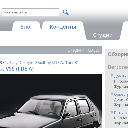
Блог
Концепты
Студии
СТУДИИ - I.DE.A
Обзорн
981
,
Fiat
,
Designed/Built by I.DE.A
,
Turin81
Bertone
at VSS (I.DE.A)
Дом вы
Н.Роза
Журнал
Оркест
Денис 
Журнал 
Пять э
Н.Роза
Журнал