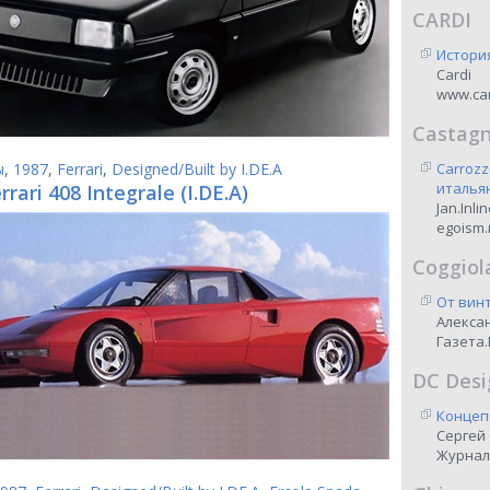
CARDI
Истори
Cardi
www.car
Castag
ы
,
1987
,
Ferrari
,
Designed/Built by I.DE.A
Carrozz
италья
rrari 408 Integrale (I.DE.A)
Jan.Inli
egoism.
Coggiol
От винт
Алекса
Газета.
DC Desi
Концеп
Сергей
Журнал