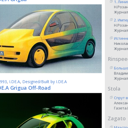
1. Лини
Н.Роза
Журнал
2. Импе
Н.Роза
Журнал
Истинны
Никола
Журнал
Rinspee
Большо
Владим
Журнал
993
,
I.DE.A
,
Designed/Built by I.DE.A
DE.A Grigua Off-Road
Stola
Спрут 
Алекса
Газета.
Zagato
Маэстр