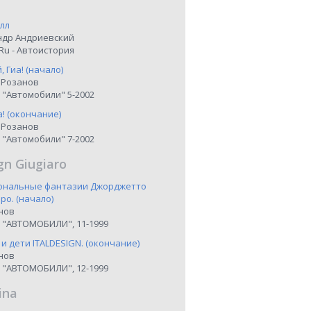
лл
ндр Андриевский
Ru - Автоистория
 Гиа! (начало)
 Розанов
 "Автомобили" 5-2002
а! (окончание)
 Розанов
 "Автомобили" 7-2002
gn Giugiaro
иональные фантазии Джорджетто
о. (начало)
нов
 "АВТОМОБИЛИ", 11-1999
 и дети ITALDESIGN. (окончание)
нов
 "АВТОМОБИЛИ", 12-1999
ina