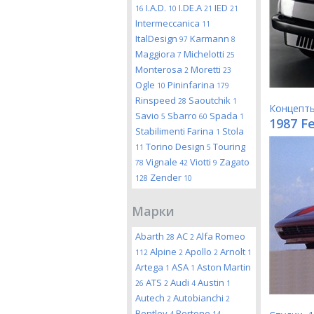
I.A.D.
I.DE.A
IED
16
10
21
21
Intermeccanica
11
ItalDesign
Karmann
97
8
Maggiora
Michelotti
7
25
Monterosa
Moretti
2
23
Ogle
Pininfarina
10
179
Rinspeed
Saoutchik
28
1
Концепт
Savio
Sbarro
Spada
5
60
1
1987 Fe
Stabilimenti Farina
Stola
1
Torino Design
Touring
11
5
Vignale
Viotti
Zagato
78
42
9
Zender
128
10
Марки
Abarth
AC
Alfa Romeo
28
2
Alpine
Apollo
Arnolt
112
2
2
1
Artega
ASA
Aston Martin
1
1
ATS
Audi
Austin
26
2
4
1
Autech
Autobianchi
2
2
Bentley
Bertone