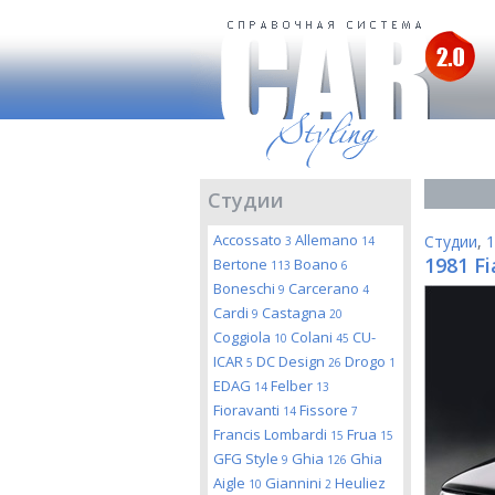
Студии
Accossato
Allemano
Студии
,
1
3
14
1981 Fi
Bertone
Boano
113
6
Boneschi
Carcerano
9
4
Cardi
Castagna
9
20
Coggiola
Colani
CU-
10
45
ICAR
DC Design
Drogo
5
26
1
EDAG
Felber
14
13
Fioravanti
Fissore
14
7
Francis Lombardi
Frua
15
15
GFG Style
Ghia
Ghia
9
126
Aigle
Giannini
Heuliez
10
2