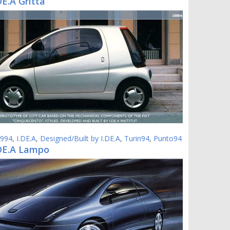
DE.A Gritta
994
,
I.DE.A
,
Designed/Built by I.DE.A
,
Turin94
,
Punto94
.DE.A Lampo