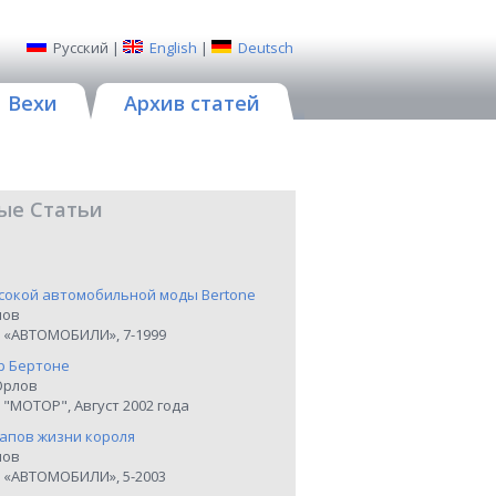
Русский
|
English
|
Deutsch
Вехи
Архив статей
ые Статьи
сокой автомобильной моды Bertone
нов
 «АВТОМОБИЛИ», 7-1999
р Бертоне
Орлов
"МОТОР", Август 2002 года
тапов жизни короля
нов
 «АВТОМОБИЛИ», 5-2003