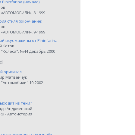
я Pininfarina (начало)
нов
 «АВТОМОБИЛИ», 8-1999
рия стиля (окончание)
нов
 «АВТОМОБИЛИ», 9-1999
й вкус машины от Pininfarina
й Котов
 "Колеса", №44 Декабрь 2000
d
й оригинал
ир Матвейчук
 "Автомобили" 10-2002
выходит из тени?
ндр Андриевский
Ru - Автоистория
о «алюминиевых пузырей»