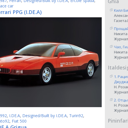
987
,
Ferrari
,
Designed/Built by I.DE.A
,
Ercole Spada
,
Ghia
ace car
Килл Би
rrari PPG (I.DE.A)
Алекса
Газета.
Прощай,
Никита
Журнал
Чао, Ги
Никита
Журнал
Italdesi
1. Рац
Джуджар
Н. Роза
Журнал
2. Отцы
Н. Роза
Журнал
992
,
I.DE.A
,
Designed/Built by I.DE.A
,
Turin92
,
Pininfar
nto92
,
Fiat 500
DE.A Grigua