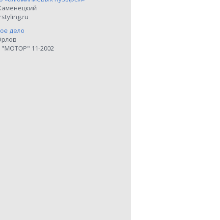
Каменецкий
styling.ru
ое дело
Орлов
 "МОТОР" 11-2002