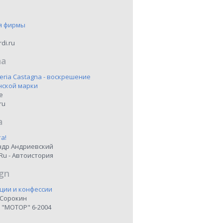
я фирмы
di.ru
na
eria Castagna - воскрешение
нской марки
ne
ru
a
а!
ндр Андриевский
Ru - Автоистория
gn
ции и конфессии
 Сорокин
 "МОТОР" 6-2004