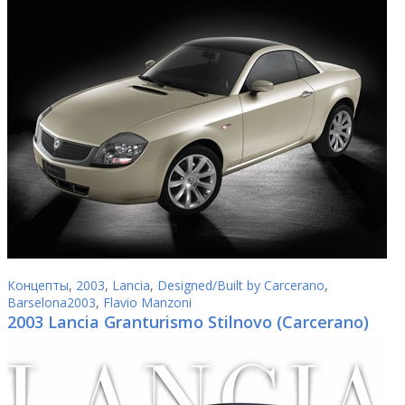
Концепты
,
2003
,
Lancia
,
Designed/Built by Carcerano
,
Barselona2003
,
Flavio Manzoni
2003 Lancia Granturismo Stilnovo (Carcerano)