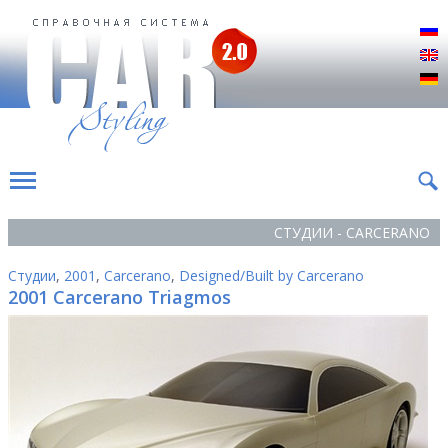
Р
E
D
СТУДИИ - CARCERANO
Студии
,
2001
,
Carcerano
,
Designed/Built by Carcerano
2001 Carcerano Triagmos