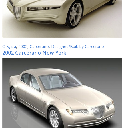
Студии
,
2002
,
Carcerano
,
Designed/Built by Carcerano
2002 Carcerano New York