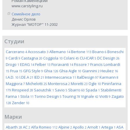
Роман Каменецкий
www.carstyling.ru
Семейное дело
Денис Орлов
Журнал "МОТОР" 11-2002
Студии
Carcerano
Accossato
Allemano
Bertone
Boano
Boneschi
4
3
14
113
6
Cardi
Castagna
Coggiola
Colani
CU-ICAR
DC Design
9
9
20
10
45
5
26
Drogo
EDAG
Felber
Fioravanti
Fissore
Francis Lombardi
1
14
13
14
7
Frua
GFG Style
Ghia
Ghia Aigle
Giannini
Heuliez
15
15
9
126
10
2
16
I.A.D.
I.DE.A
IED
Intermeccanica
ItalDesign
Karmann
10
21
21
11
97
8
Maggiora
Michelotti
Monterosa
Moretti
Ogle
Pininfarina
7
25
2
23
10
Rinspeed
Saoutchik
Savio
Sbarro
Spada
Stabilimenti
179
28
1
5
60
1
Farina
Stola
Torino Design
Touring
Vignale
Viotti
Zagato
1
11
5
78
42
9
Zender
128
10
Марки
Abarth
AC
Alfa Romeo
Alpine
Apollo
Arnolt
Artega
ASA
28
2
112
2
2
1
1