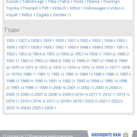
Suzuki
Talbot-Lago
Tata
Tatra
Tesla
Titania
Touring
2
1
4
1
1
1
6
Toyota
Triumph
TVR
Viritech
Vittori
Volkswagen
Volvo
3
4
1
1
1
9
4
Voyah
Willys
Zagato
Zender
1
1
5
11
Годы
1925
1927
1928
1929
1930
1931
1932
1933
1934
1935
1
4
5
1
3
4
6
7
4
1
1936
1937
1938
1939
1942
1947
1948
1949
1950
1951
3
5
9
2
1
9
5
8
7
4
1952
1953
1954
1955
1956
1957
1958
1959
1960
6
28
26
24
26
34
17
20
27
1961
1962
1963
1964
1965
1966
1967
1968
1969
31
25
24
20
25
25
22
30
1970
1971
1972
1973
1974
1975
1976
1977
1978
26
19
19
20
13
19
14
15
7
1979
1980
1981
1982
1983
1984
1985
1986
1987
23
8
11
15
13
10
14
9
15
6
1988
1989
1990
1991
1992
1993
1994
1995
1996
12
19
13
13
21
10
21
14
1997
1998
1999
2000
2001
2002
2003
2004
23
14
17
17
18
21
15
18
21
2005
2006
2007
2008
2009
2010
2011
2012
2013
19
22
20
16
9
14
17
11
12
2014
2015
2016
2017
2018
2019
2020
2021
2022
11
9
10
12
9
7
10
3
8
2023
2024
2025
2026
10
6
6
1
О проекте
|
Правовая информация