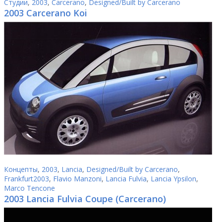
Студии
,
2003
,
Carcerano
,
Designed/Built by Carcerano
2003 Carcerano Koi
Концепты
,
2003
,
Lancia
,
Designed/Built by Carcerano
,
Frankfurt2003
,
Flavio Manzoni
,
Lancia Fulvia
,
Lancia Ypsilon
,
Marco Tencone
2003 Lancia Fulvia Coupe (Carcerano)