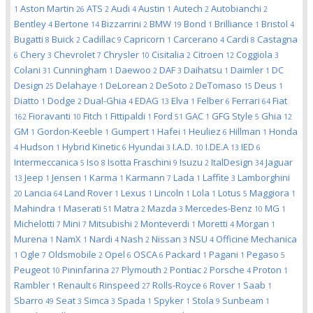
Aston Martin
ATS
Audi
Austin
Autech
Autobianchi
1
26
2
4
1
2
2
Bentley
Bertone
Bizzarrini
BMW
Bond
Brilliance
Bristol
4
14
2
19
1
1
4
Bugatti
Buick
Cadillac
Capricorn
Carcerano
Cardi
Castagna
8
2
9
1
4
8
Chery
Chevrolet
Chrysler
Cisitalia
Citroen
Coggiola
6
3
7
10
2
12
3
Colani
Cunningham
Daewoo
DAF
Daihatsu
Daimler
DC
31
1
2
3
1
1
Design
Delahaye
DeLorean
DeSoto
DeTomaso
Deus
25
1
2
2
15
1
Diatto
Dodge
Dual-Ghia
EDAG
Elva
Felber
Ferrari
Fiat
1
2
4
13
1
6
64
Fioravanti
Fitch
Fittipaldi
Ford
GAC
GFG Style
Ghia
162
10
1
1
51
1
5
12
GM
Gordon-Keeble
Gumpert
Hafei
Heuliez
Hillman
Honda
1
1
1
1
6
1
Hudson
Hybrid Kinetic
Hyundai
I.A.D.
I.DE.A
IED
4
1
6
3
10
13
6
Intermeccanica
Iso
Isotta Fraschini
Isuzu
ItalDesign
Jaguar
5
8
9
2
34
Jeep
Jensen
Karma
Karmann
Lada
Laffite
Lamborghini
13
1
1
1
7
1
3
Lancia
Land Rover
Lexus
Lincoln
Lola
Lotus
Maggiora
20
64
1
1
1
1
5
1
Mahindra
Maserati
Matra
Mazda
Mercedes-Benz
MG
1
51
2
3
10
1
Michelotti
Mini
Mitsubishi
Monteverdi
Moretti
Morgan
7
7
2
1
4
1
Murena
NamX
Nardi
Nash
Nissan
NSU
Officine Mechanica
1
1
4
2
3
4
Ogle
Oldsmobile
Opel
OSCA
Packard
Pagani
Pegaso
1
7
2
6
6
1
1
5
Peugeot
Pininfarina
Plymouth
Pontiac
Porsche
Proton
10
27
2
2
4
1
Rambler
Renault
Rinspeed
Rolls-Royce
Rover
Saab
1
6
27
6
1
1
Sbarro
Seat
Simca
Spada
Spyker
Stola
Sunbeam
49
3
3
1
1
9
1