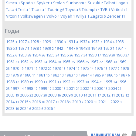
Simca
Spada
Spyker
Stola
Sunbeam
Suzuki
Talbot-Lago
3
1
1
9
1
2
1
Tata
Tesla
Titania
Touring
Toyota
Triumph
TVR
Viritech
4
1
1
6
3
4
1
1
Vittori
Volkswagen
Volvo
Voyah
Willys
Zagato
Zender
1
9
4
1
1
5
11
Годы
1925
1927
1928
1929
1930
1931
1932
1933
1934
1935
1
4
5
1
3
4
6
7
4
1
1936
1937
1938
1939
1942
1947
1948
1949
1950
1951
3
5
9
2
1
9
5
8
7
4
1952
1953
1954
1955
1956
1957
1958
1959
1960
6
28
26
24
26
34
17
20
27
1961
1962
1963
1964
1965
1966
1967
1968
1969
31
25
24
20
25
25
22
30
1970
1971
1972
1973
1974
1975
1976
1977
1978
26
19
19
20
13
19
14
15
7
1979
1980
1981
1982
1983
1984
1985
1986
1987
23
8
11
15
13
10
14
9
15
6
1988
1989
1990
1991
1992
1993
1994
1995
1996
12
19
13
13
21
10
21
14
1997
1998
1999
2000
2001
2002
2003
2004
23
14
17
17
18
21
15
18
21
2005
2006
2007
2008
2009
2010
2011
2012
2013
19
22
20
16
9
14
17
11
12
2014
2015
2016
2017
2018
2019
2020
2021
2022
11
9
10
12
9
7
10
3
8
2023
2024
2025
2026
10
6
6
1