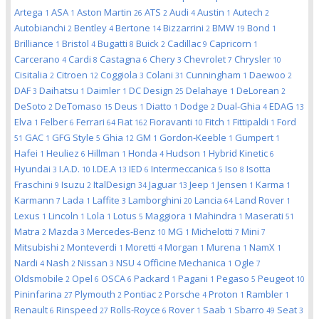
Artega
ASA
Aston Martin
ATS
Audi
Austin
Autech
1
1
26
2
4
1
2
Autobianchi
Bentley
Bertone
Bizzarrini
BMW
Bond
2
4
14
2
19
1
Brilliance
Bristol
Bugatti
Buick
Cadillac
Capricorn
1
4
8
2
9
1
Carcerano
Cardi
Castagna
Chery
Chevrolet
Chrysler
4
8
6
3
7
10
Cisitalia
Citroen
Coggiola
Colani
Cunningham
Daewoo
2
12
3
31
1
2
DAF
Daihatsu
Daimler
DC Design
Delahaye
DeLorean
3
1
1
25
1
2
DeSoto
DeTomaso
Deus
Diatto
Dodge
Dual-Ghia
EDAG
2
15
1
1
2
4
13
Elva
Felber
Ferrari
Fiat
Fioravanti
Fitch
Fittipaldi
Ford
1
6
64
162
10
1
1
GAC
GFG Style
Ghia
GM
Gordon-Keeble
Gumpert
51
1
5
12
1
1
1
Hafei
Heuliez
Hillman
Honda
Hudson
Hybrid Kinetic
1
6
1
4
1
6
Hyundai
I.A.D.
I.DE.A
IED
Intermeccanica
Iso
Isotta
3
10
13
6
5
8
Fraschini
Isuzu
ItalDesign
Jaguar
Jeep
Jensen
Karma
9
2
34
13
1
1
1
Karmann
Lada
Laffite
Lamborghini
Lancia
Land Rover
7
1
3
20
64
1
Lexus
Lincoln
Lola
Lotus
Maggiora
Mahindra
Maserati
1
1
1
5
1
1
51
Matra
Mazda
Mercedes-Benz
MG
Michelotti
Mini
2
3
10
1
7
7
Mitsubishi
Monteverdi
Moretti
Morgan
Murena
NamX
2
1
4
1
1
1
Nardi
Nash
Nissan
NSU
Officine Mechanica
Ogle
4
2
3
4
1
7
Oldsmobile
Opel
OSCA
Packard
Pagani
Pegaso
Peugeot
2
6
6
1
1
5
10
Pininfarina
Plymouth
Pontiac
Porsche
Proton
Rambler
27
2
2
4
1
1
Renault
Rinspeed
Rolls-Royce
Rover
Saab
Sbarro
Seat
6
27
6
1
1
49
3