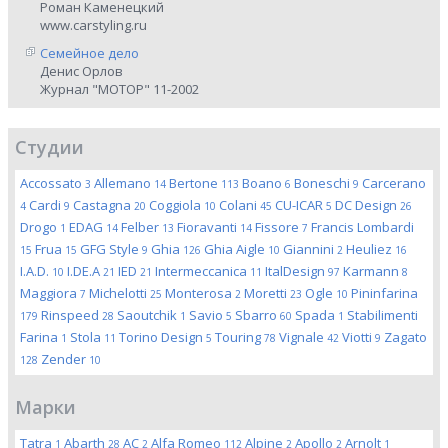
Роман Каменецкий
www.carstyling.ru
Семейное дело
Денис Орлов
Журнал "МОТОР" 11-2002
Студии
Accossato
Allemano
Bertone
Boano
Boneschi
Carcerano
3
14
113
6
9
Cardi
Castagna
Coggiola
Colani
CU-ICAR
DC Design
4
9
20
10
45
5
26
Drogo
EDAG
Felber
Fioravanti
Fissore
Francis Lombardi
1
14
13
14
7
Frua
GFG Style
Ghia
Ghia Aigle
Giannini
Heuliez
15
15
9
126
10
2
16
I.A.D.
I.DE.A
IED
Intermeccanica
ItalDesign
Karmann
10
21
21
11
97
8
Maggiora
Michelotti
Monterosa
Moretti
Ogle
Pininfarina
7
25
2
23
10
Rinspeed
Saoutchik
Savio
Sbarro
Spada
Stabilimenti
179
28
1
5
60
1
Farina
Stola
Torino Design
Touring
Vignale
Viotti
Zagato
1
11
5
78
42
9
Zender
128
10
Марки
Tatra
Abarth
AC
Alfa Romeo
Alpine
Apollo
Arnolt
1
28
2
112
2
2
1