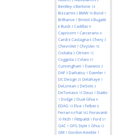
2
2
Bentley
Bertone
4
14
Bizzarrini
BMW
Bond
2
19
1
Brilliance
Bristol
Bugatti
1
4
Buick
Cadillac
8
2
9
Capricorn
Carcerano
1
4
Cardi
Castagna
Chery
8
6
3
Chevrolet
Chrysler
7
10
Cisitalia
Citroen
2
12
Coggiola
Colani
3
31
Cunningham
Daewoo
1
2
DAF
Daihatsu
Daimler
3
1
1
DC Design
Delahaye
25
1
DeLorean
DeSoto
2
2
DeTomaso
Deus
Diatto
15
1
Dodge
Dual-Ghia
1
2
4
EDAG
Elva
Felber
13
1
6
Ferrari
Fiat
Fioravanti
64
162
Fitch
Fittipaldi
Ford
10
1
1
51
GAC
GFG Style
Ghia
1
5
12
GM
Gordon-Keeble
1
1