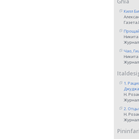
Ghia
Килл Би
Алекса
Газета.
Прощай,
Никита
Журнал
Чао, Ги
Никита
Журнал
Italdesi
1. Рац
Джуджар
Н. Роза
Журнал
2. Отцы
Н. Роза
Журнал
Pininfar