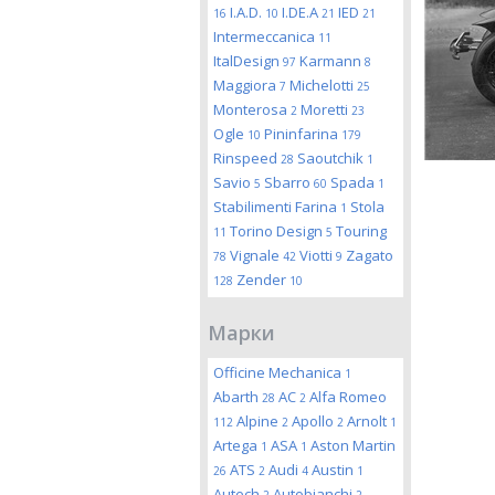
I.A.D.
I.DE.A
IED
16
10
21
21
Intermeccanica
11
ItalDesign
Karmann
97
8
Maggiora
Michelotti
7
25
Monterosa
Moretti
2
23
Ogle
Pininfarina
10
179
Rinspeed
Saoutchik
28
1
Savio
Sbarro
Spada
5
60
1
Stabilimenti Farina
Stola
1
Torino Design
Touring
11
5
Vignale
Viotti
Zagato
78
42
9
Zender
128
10
Марки
Officine Mechanica
1
Abarth
AC
Alfa Romeo
28
2
Alpine
Apollo
Arnolt
112
2
2
1
Artega
ASA
Aston Martin
1
1
ATS
Audi
Austin
26
2
4
1
Autech
Autobianchi