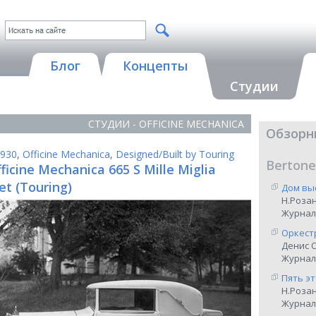
Блог
Концепты
Студии
СТУДИИ - OFFICINE MECHANICA
Обзорн
930
,
Officine Mechanica
,
Designed/Built by Touring
Bertone
ficine Mechanica 665 S Mille Miglia
et (Touring)
Дом вы
Н.Роза
Журнал
Оркест
Денис 
Журнал 
Пять э
Н.Роза
Журнал