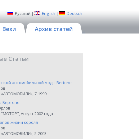
Русский
|
English
|
Deutsch
Вехи
Архив статей
ые Статьи
сокой автомобильной моды Bertone
нов
 «АВТОМОБИЛИ», 7-1999
р Бертоне
Орлов
"МОТОР", Август 2002 года
тапов жизни короля
нов
 «АВТОМОБИЛИ», 5-2003