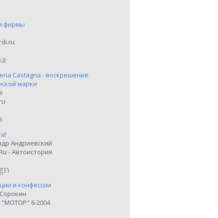
я фирмы
di.ru
na
eria Castagna - воскрешение
нской марки
ne
ru
a
а!
ндр Андриевский
Ru - Автоистория
gn
ции и конфессии
 Сорокин
 "МОТОР" 6-2004