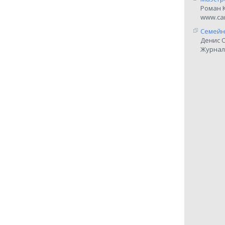
Роман 
www.car
Семейн
Денис 
Журнал