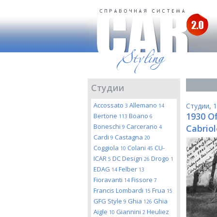
Студии
Accossato
Allemano
Студии
,
1
3
14
1930 Of
Bertone
Boano
113
6
Boneschi
Carcerano
Cabriol
9
4
Cardi
Castagna
9
20
Coggiola
Colani
CU-
10
45
ICAR
DC Design
Drogo
5
26
1
EDAG
Felber
14
13
Fioravanti
Fissore
14
7
Francis Lombardi
Frua
15
15
GFG Style
Ghia
Ghia
9
126
Aigle
Giannini
Heuliez
10
2