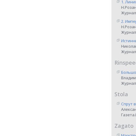
1. Лини
Н.Роза
Журнал
2. Импе
Н.Роза
Журнал
Истинны
Никола
Журнал
Rinspee
Большо
Владим
Журнал
Stola
Спрут 
Алекса
Газета.
Zagato
Маэстр