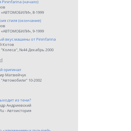
я Pininfarina (начало)
нов
 «АВТОМОБИЛИ», 8-1999
рия стиля (окончание)
нов
 «АВТОМОБИЛИ», 9-1999
й вкус машины от Pininfarina
й Котов
 "Колеса", №44 Декабрь 2000
d
й оригинал
ир Матвейчук
 "Автомобили" 10-2002
выходит из тени?
ндр Андриевский
Ru - Автоистория
о «алюминиевых пузырей»