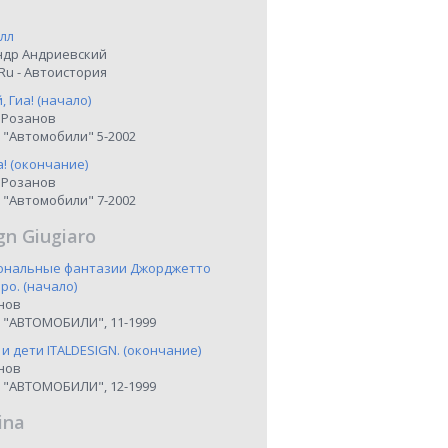
лл
ндр Андриевский
Ru - Автоистория
 Гиа! (начало)
 Розанов
 "Автомобили" 5-2002
а! (окончание)
 Розанов
 "Автомобили" 7-2002
gn Giugiaro
иональные фантазии Джорджетто
о. (начало)
нов
 "АВТОМОБИЛИ", 11-1999
 и дети ITALDESIGN. (окончание)
нов
 "АВТОМОБИЛИ", 12-1999
ina