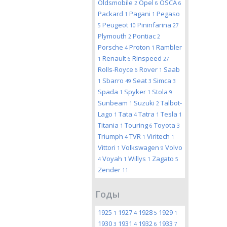
Oldsmobile
Opel
OSCA
2
6
6
Packard
Pagani
Pegaso
1
1
Peugeot
Pininfarina
5
10
27
Plymouth
Pontiac
2
2
Porsche
Proton
Rambler
4
1
Renault
Rinspeed
1
6
27
Rolls-Royce
Rover
Saab
6
1
Sbarro
Seat
Simca
1
49
3
3
Spada
Spyker
Stola
1
1
9
Sunbeam
Suzuki
Talbot-
1
2
Lago
Tata
Tatra
Tesla
1
4
1
1
Titania
Touring
Toyota
1
6
3
Triumph
TVR
Viritech
4
1
1
Vittori
Volkswagen
Volvo
1
9
Voyah
Willys
Zagato
4
1
1
5
Zender
11
Годы
1925
1927
1928
1929
1
4
5
1
1930
1931
1932
1933
3
4
6
7