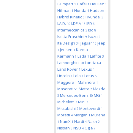
Gumpert
Hafei
Heuliez
1
1
6
Hillman
Honda
Hudson
1
4
1
Hybrid Kinetic
Hyundai
6
3
I.A.D.
I.DE.A
IED
10
13
6
Intermeccanica
Iso
5
8
Isotta Fraschini
Isuzu
9
2
ItalDesign
Jaguar
Jeep
34
13
Jensen
Karma
1
1
1
Karmann
Lada
Laffite
7
1
3
Lamborghini
Lancia
20
64
Land Rover
Lexus
1
1
Lincoln
Lola
Lotus
1
1
5
Maggiora
Mahindra
1
1
Maserati
Matra
Mazda
51
2
Mercedes-Benz
MG
3
10
1
Michelotti
Mini
7
7
Mitsubishi
Monteverdi
2
1
Moretti
Morgan
Murena
4
1
NamX
Nardi
Nash
1
1
4
2
Nissan
NSU
Ogle
3
4
7