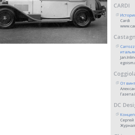
CARDI
Истори
Cardi
www.car
Castag
Carrozz
италья
Jan.Inli
egoism.
Coggiol
От винт
Алекса
Газета.
DC Desi
Концеп
Сергей
Журнал