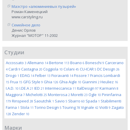
Маэстро «алюминиевых пузырей»
Роман Каменецкий
www.carstyling.ru
Семейное дело
Денис Орлов
Журнал "МОТОР" 11-2002
Студии
Accossato
Allemano
Bertone
Boano
Boneschi
Carcerano
3
14
113
6
9
Cardi
Castagna
Coggiola
Colani
CU-ICAR
DC Design
4
9
20
10
45
5
26
Drogo
EDAG
Felber
Fioravanti
Fissore
Francis Lombardi
1
14
13
14
7
Frua
GFG Style
Ghia
Ghia Aigle
Giannini
Heuliez
15
15
9
126
10
2
16
I.A.D.
I.DE.A
IED
Intermeccanica
ItalDesign
Karmann
10
21
21
11
97
8
Maggiora
Michelotti
Monterosa
Moretti
Ogle
Pininfarina
7
25
2
23
10
Rinspeed
Saoutchik
Savio
Sbarro
Spada
Stabilimenti
179
28
1
5
60
1
Farina
Stola
Torino Design
Touring
Vignale
Viotti
Zagato
1
11
5
78
42
9
Zender
128
10
Марки