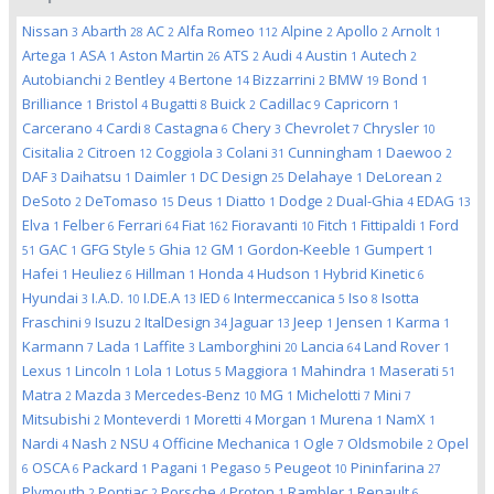
Nissan
Abarth
AC
Alfa Romeo
Alpine
Apollo
Arnolt
3
28
2
112
2
2
1
Artega
ASA
Aston Martin
ATS
Audi
Austin
Autech
1
1
26
2
4
1
2
Autobianchi
Bentley
Bertone
Bizzarrini
BMW
Bond
2
4
14
2
19
1
Brilliance
Bristol
Bugatti
Buick
Cadillac
Capricorn
1
4
8
2
9
1
Carcerano
Cardi
Castagna
Chery
Chevrolet
Chrysler
4
8
6
3
7
10
Cisitalia
Citroen
Coggiola
Colani
Cunningham
Daewoo
2
12
3
31
1
2
DAF
Daihatsu
Daimler
DC Design
Delahaye
DeLorean
3
1
1
25
1
2
DeSoto
DeTomaso
Deus
Diatto
Dodge
Dual-Ghia
EDAG
2
15
1
1
2
4
13
Elva
Felber
Ferrari
Fiat
Fioravanti
Fitch
Fittipaldi
Ford
1
6
64
162
10
1
1
GAC
GFG Style
Ghia
GM
Gordon-Keeble
Gumpert
51
1
5
12
1
1
1
Hafei
Heuliez
Hillman
Honda
Hudson
Hybrid Kinetic
1
6
1
4
1
6
Hyundai
I.A.D.
I.DE.A
IED
Intermeccanica
Iso
Isotta
3
10
13
6
5
8
Fraschini
Isuzu
ItalDesign
Jaguar
Jeep
Jensen
Karma
9
2
34
13
1
1
1
Karmann
Lada
Laffite
Lamborghini
Lancia
Land Rover
7
1
3
20
64
1
Lexus
Lincoln
Lola
Lotus
Maggiora
Mahindra
Maserati
1
1
1
5
1
1
51
Matra
Mazda
Mercedes-Benz
MG
Michelotti
Mini
2
3
10
1
7
7
Mitsubishi
Monteverdi
Moretti
Morgan
Murena
NamX
2
1
4
1
1
1
Nardi
Nash
NSU
Officine Mechanica
Ogle
Oldsmobile
Opel
4
2
4
1
7
2
OSCA
Packard
Pagani
Pegaso
Peugeot
Pininfarina
6
6
1
1
5
10
27
Plymouth
Pontiac
Porsche
Proton
Rambler
Renault
2
2
4
1
1
6