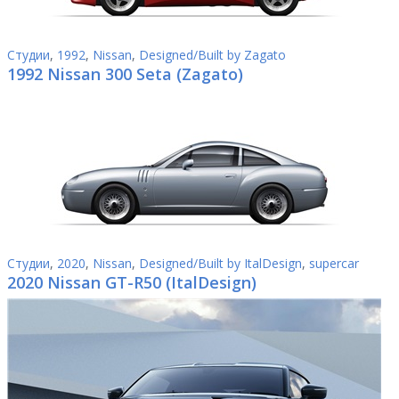
Студии
,
1992
,
Nissan
,
Designed/Built by Zagato
1992 Nissan 300 Seta (Zagato)
Студии
,
2020
,
Nissan
,
Designed/Built by ItalDesign
,
supercar
2020 Nissan GT-R50 (ItalDesign)