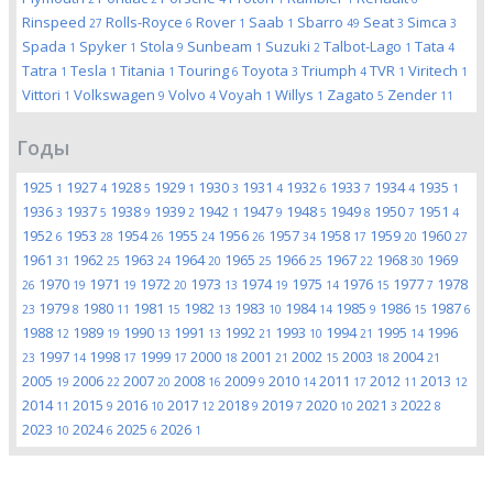
Rinspeed
Rolls-Royce
Rover
Saab
Sbarro
Seat
Simca
27
6
1
1
49
3
3
Spada
Spyker
Stola
Sunbeam
Suzuki
Talbot-Lago
Tata
1
1
9
1
2
1
4
Tatra
Tesla
Titania
Touring
Toyota
Triumph
TVR
Viritech
1
1
1
6
3
4
1
1
Vittori
Volkswagen
Volvo
Voyah
Willys
Zagato
Zender
1
9
4
1
1
5
11
Годы
1925
1927
1928
1929
1930
1931
1932
1933
1934
1935
1
4
5
1
3
4
6
7
4
1
1936
1937
1938
1939
1942
1947
1948
1949
1950
1951
3
5
9
2
1
9
5
8
7
4
1952
1953
1954
1955
1956
1957
1958
1959
1960
6
28
26
24
26
34
17
20
27
1961
1962
1963
1964
1965
1966
1967
1968
1969
31
25
24
20
25
25
22
30
1970
1971
1972
1973
1974
1975
1976
1977
1978
26
19
19
20
13
19
14
15
7
1979
1980
1981
1982
1983
1984
1985
1986
1987
23
8
11
15
13
10
14
9
15
6
1988
1989
1990
1991
1992
1993
1994
1995
1996
12
19
13
13
21
10
21
14
1997
1998
1999
2000
2001
2002
2003
2004
23
14
17
17
18
21
15
18
21
2005
2006
2007
2008
2009
2010
2011
2012
2013
19
22
20
16
9
14
17
11
12
2014
2015
2016
2017
2018
2019
2020
2021
2022
11
9
10
12
9
7
10
3
8
2023
2024
2025
2026
10
6
6
1