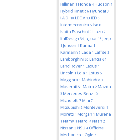
Hillman
Honda
Hudson
1
4
1
Hybrid Kinetic
Hyundai
6
3
I.A.D.
I.DE.A
IED
10
13
6
Intermeccanica
Iso
5
8
Isotta Fraschini
Isuzu
9
2
ItalDesign
Jaguar
Jeep
34
13
Jensen
Karma
1
1
1
Karmann
Lada
Laffite
7
1
3
Lamborghini
Lancia
20
64
Land Rover
Lexus
1
1
Lincoln
Lola
Lotus
1
1
5
Maggiora
Mahindra
1
1
Maserati
Matra
Mazda
51
2
Mercedes-Benz
3
10
Michelotti
Mini
7
7
Mitsubishi
Monteverdi
2
1
Moretti
Morgan
Murena
4
1
NamX
Nardi
Nash
1
1
4
2
Nissan
NSU
Officine
3
4
Mechanica
Ogle
1
7