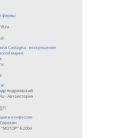
я фирмы
di.ru
na
eria Castagna - воскрешение
нской марки
ne
ru
a
а!
ндр Андриевский
Ru - Автоистория
gn
ции и конфессии
 Сорокин
 "МОТОР" 6-2004