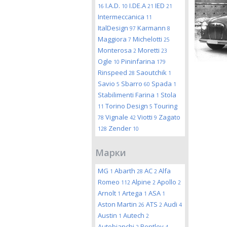
I.A.D.
I.DE.A
IED
16
10
21
21
Intermeccanica
11
ItalDesign
Karmann
97
8
Maggiora
Michelotti
7
25
Monterosa
Moretti
2
23
Ogle
Pininfarina
10
179
Rinspeed
Saoutchik
28
1
Savio
Sbarro
Spada
5
60
1
Stabilimenti Farina
Stola
1
Torino Design
Touring
11
5
Vignale
Viotti
Zagato
78
42
9
Zender
128
10
Марки
MG
Abarth
AC
Alfa
1
28
2
Romeo
Alpine
Apollo
112
2
2
Arnolt
Artega
ASA
1
1
1
Aston Martin
ATS
Audi
26
2
4
Austin
Autech
1
2
Autobianchi
Bentley