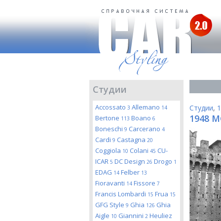
Студии
Accossato
Allemano
Студии
,
1
3
14
1948 M
Bertone
Boano
113
6
Boneschi
Carcerano
9
4
Cardi
Castagna
9
20
Coggiola
Colani
CU-
10
45
ICAR
DC Design
Drogo
5
26
1
EDAG
Felber
14
13
Fioravanti
Fissore
14
7
Francis Lombardi
Frua
15
15
GFG Style
Ghia
Ghia
9
126
Aigle
Giannini
Heuliez
10
2