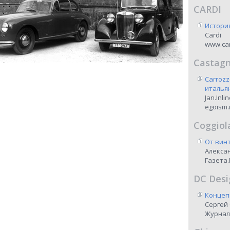
CARDI
Истори
Cardi
www.car
Castag
Carrozz
италья
Jan.Inli
egoism.
Coggiol
От винт
Алекса
Газета.
DC Desi
Концеп
Сергей
Журнал