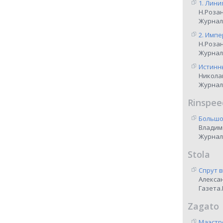
1. Лини
Н.Роза
Журнал
2. Импе
Н.Роза
Журнал
Истинны
Никола
Журнал
Rinspee
Большо
Владим
Журнал
Stola
Спрут 
Алекса
Газета.
Zagato
Маэстр