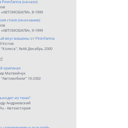
я Pininfarina (начало)
нов
 «АВТОМОБИЛИ», 8-1999
рия стиля (окончание)
нов
 «АВТОМОБИЛИ», 9-1999
й вкус машины от Pininfarina
й Котов
 "Колеса", №44 Декабрь 2000
d
й оригинал
ир Матвейчук
 "Автомобили" 10-2002
выходит из тени?
ндр Андриевский
Ru - Автоистория
о «алюминиевых пузырей»