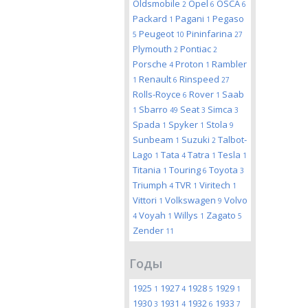
Oldsmobile
Opel
OSCA
2
6
6
Packard
Pagani
Pegaso
1
1
Peugeot
Pininfarina
5
10
27
Plymouth
Pontiac
2
2
Porsche
Proton
Rambler
4
1
Renault
Rinspeed
1
6
27
Rolls-Royce
Rover
Saab
6
1
Sbarro
Seat
Simca
1
49
3
3
Spada
Spyker
Stola
1
1
9
Sunbeam
Suzuki
Talbot-
1
2
Lago
Tata
Tatra
Tesla
1
4
1
1
Titania
Touring
Toyota
1
6
3
Triumph
TVR
Viritech
4
1
1
Vittori
Volkswagen
Volvo
1
9
Voyah
Willys
Zagato
4
1
1
5
Zender
11
Годы
1925
1927
1928
1929
1
4
5
1
1930
1931
1932
1933
3
4
6
7