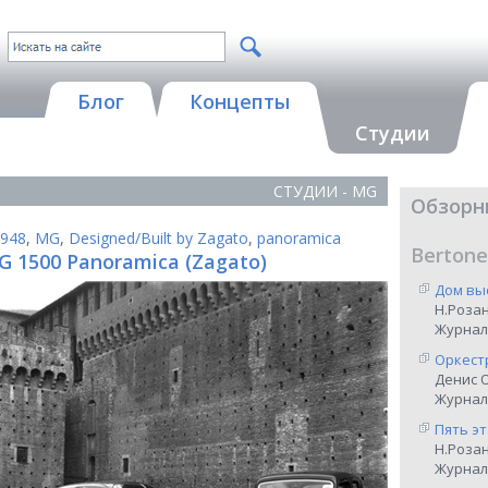
Блог
Концепты
Студии
СТУДИИ - MG
Обзорн
948
,
MG
,
Designed/Built by Zagato
,
panoramica
Bertone
G 1500 Panoramica (Zagato)
Дом вы
Н.Роза
Журнал
Оркест
Денис 
Журнал 
Пять э
Н.Роза
Журнал