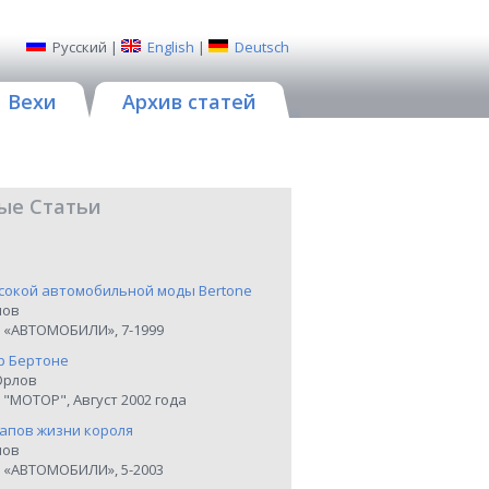
Русский
|
English
|
Deutsch
Вехи
Архив статей
ые Статьи
сокой автомобильной моды Bertone
нов
 «АВТОМОБИЛИ», 7-1999
р Бертоне
Орлов
"МОТОР", Август 2002 года
тапов жизни короля
нов
 «АВТОМОБИЛИ», 5-2003