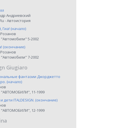
лл
ндр Андриевский
Ru - Автоистория
 Гиа! (начало)
 Розанов
 "Автомобили" 5-2002
а! (окончание)
 Розанов
 "Автомобили" 7-2002
gn Giugiaro
иональные фантазии Джорджетто
о. (начало)
нов
 "АВТОМОБИЛИ", 11-1999
 и дети ITALDESIGN. (окончание)
нов
 "АВТОМОБИЛИ", 12-1999
ina