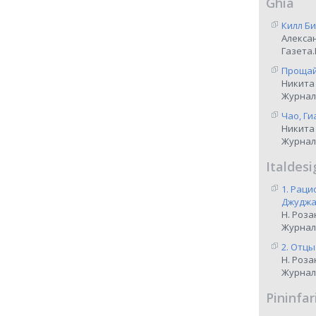
Ghia
Килл Би
Алекса
Газета.
Прощай,
Никита
Журнал
Чао, Ги
Никита
Журнал
Italdesi
1. Рац
Джуджар
Н. Роза
Журнал
2. Отцы
Н. Роза
Журнал
Pininfar