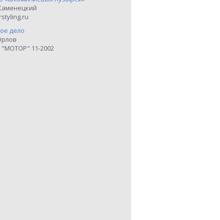
Каменецкий
styling.ru
ое дело
Орлов
 "МОТОР" 11-2002