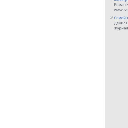
Роман 
www.car
Семейн
Денис 
Журнал