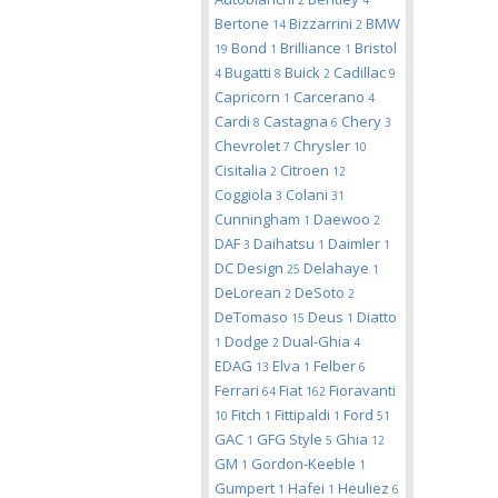
2
4
Bertone
Bizzarrini
BMW
14
2
Bond
Brilliance
Bristol
19
1
1
Bugatti
Buick
Cadillac
4
8
2
9
Capricorn
Carcerano
1
4
Cardi
Castagna
Chery
8
6
3
Chevrolet
Chrysler
7
10
Cisitalia
Citroen
2
12
Coggiola
Colani
3
31
Cunningham
Daewoo
1
2
DAF
Daihatsu
Daimler
3
1
1
DC Design
Delahaye
25
1
DeLorean
DeSoto
2
2
DeTomaso
Deus
Diatto
15
1
Dodge
Dual-Ghia
1
2
4
EDAG
Elva
Felber
13
1
6
Ferrari
Fiat
Fioravanti
64
162
Fitch
Fittipaldi
Ford
10
1
1
51
GAC
GFG Style
Ghia
1
5
12
GM
Gordon-Keeble
1
1
Gumpert
Hafei
Heuliez
1
1
6