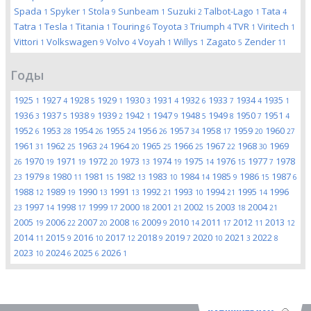
Spada
Spyker
Stola
Sunbeam
Suzuki
Talbot-Lago
Tata
1
1
9
1
2
1
4
Tatra
Tesla
Titania
Touring
Toyota
Triumph
TVR
Viritech
1
1
1
6
3
4
1
1
Vittori
Volkswagen
Volvo
Voyah
Willys
Zagato
Zender
1
9
4
1
1
5
11
Годы
1925
1927
1928
1929
1930
1931
1932
1933
1934
1935
1
4
5
1
3
4
6
7
4
1
1936
1937
1938
1939
1942
1947
1948
1949
1950
1951
3
5
9
2
1
9
5
8
7
4
1952
1953
1954
1955
1956
1957
1958
1959
1960
6
28
26
24
26
34
17
20
27
1961
1962
1963
1964
1965
1966
1967
1968
1969
31
25
24
20
25
25
22
30
1970
1971
1972
1973
1974
1975
1976
1977
1978
26
19
19
20
13
19
14
15
7
1979
1980
1981
1982
1983
1984
1985
1986
1987
23
8
11
15
13
10
14
9
15
6
1988
1989
1990
1991
1992
1993
1994
1995
1996
12
19
13
13
21
10
21
14
1997
1998
1999
2000
2001
2002
2003
2004
23
14
17
17
18
21
15
18
21
2005
2006
2007
2008
2009
2010
2011
2012
2013
19
22
20
16
9
14
17
11
12
2014
2015
2016
2017
2018
2019
2020
2021
2022
11
9
10
12
9
7
10
3
8
2023
2024
2025
2026
10
6
6
1