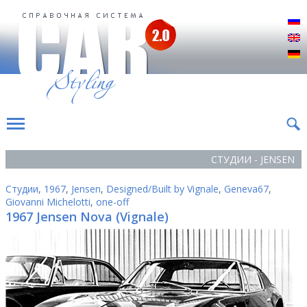
Р
E
D
СТУДИИ - JENSEN
Студии
,
1967
,
Jensen
,
Designed/Built by Vignale
,
Geneva67
,
Giovanni Michelotti
,
one-off
1967 Jensen Nova (Vignale)