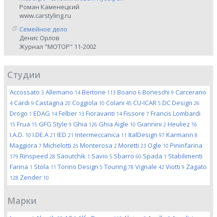
Роман Каменецкий
www.carstyling.ru
Семейное дело
Денис Орлов
Журнал "МОТОР" 11-2002
Студии
Accossato
Allemano
Bertone
Boano
Boneschi
Carcerano
3
14
113
6
9
Cardi
Castagna
Coggiola
Colani
CU-ICAR
DC Design
4
9
20
10
45
5
26
Drogo
EDAG
Felber
Fioravanti
Fissore
Francis Lombardi
1
14
13
14
7
Frua
GFG Style
Ghia
Ghia Aigle
Giannini
Heuliez
15
15
9
126
10
2
16
I.A.D.
I.DE.A
IED
Intermeccanica
ItalDesign
Karmann
10
21
21
11
97
8
Maggiora
Michelotti
Monterosa
Moretti
Ogle
Pininfarina
7
25
2
23
10
Rinspeed
Saoutchik
Savio
Sbarro
Spada
Stabilimenti
179
28
1
5
60
1
Farina
Stola
Torino Design
Touring
Vignale
Viotti
Zagato
1
11
5
78
42
9
Zender
128
10
Марки