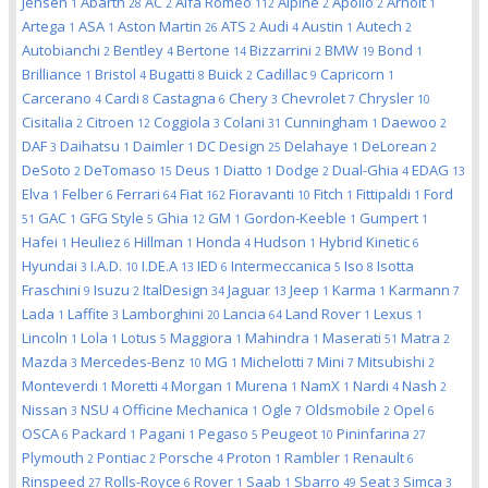
Jensen
Abarth
AC
Alfa Romeo
Alpine
Apollo
Arnolt
1
28
2
112
2
2
1
Artega
ASA
Aston Martin
ATS
Audi
Austin
Autech
1
1
26
2
4
1
2
Autobianchi
Bentley
Bertone
Bizzarrini
BMW
Bond
2
4
14
2
19
1
Brilliance
Bristol
Bugatti
Buick
Cadillac
Capricorn
1
4
8
2
9
1
Carcerano
Cardi
Castagna
Chery
Chevrolet
Chrysler
4
8
6
3
7
10
Cisitalia
Citroen
Coggiola
Colani
Cunningham
Daewoo
2
12
3
31
1
2
DAF
Daihatsu
Daimler
DC Design
Delahaye
DeLorean
3
1
1
25
1
2
DeSoto
DeTomaso
Deus
Diatto
Dodge
Dual-Ghia
EDAG
2
15
1
1
2
4
13
Elva
Felber
Ferrari
Fiat
Fioravanti
Fitch
Fittipaldi
Ford
1
6
64
162
10
1
1
GAC
GFG Style
Ghia
GM
Gordon-Keeble
Gumpert
51
1
5
12
1
1
1
Hafei
Heuliez
Hillman
Honda
Hudson
Hybrid Kinetic
1
6
1
4
1
6
Hyundai
I.A.D.
I.DE.A
IED
Intermeccanica
Iso
Isotta
3
10
13
6
5
8
Fraschini
Isuzu
ItalDesign
Jaguar
Jeep
Karma
Karmann
9
2
34
13
1
1
7
Lada
Laffite
Lamborghini
Lancia
Land Rover
Lexus
1
3
20
64
1
1
Lincoln
Lola
Lotus
Maggiora
Mahindra
Maserati
Matra
1
1
5
1
1
51
2
Mazda
Mercedes-Benz
MG
Michelotti
Mini
Mitsubishi
3
10
1
7
7
2
Monteverdi
Moretti
Morgan
Murena
NamX
Nardi
Nash
1
4
1
1
1
4
2
Nissan
NSU
Officine Mechanica
Ogle
Oldsmobile
Opel
3
4
1
7
2
6
OSCA
Packard
Pagani
Pegaso
Peugeot
Pininfarina
6
1
1
5
10
27
Plymouth
Pontiac
Porsche
Proton
Rambler
Renault
2
2
4
1
1
6
Rinspeed
Rolls-Royce
Rover
Saab
Sbarro
Seat
Simca
27
6
1
1
49
3
3