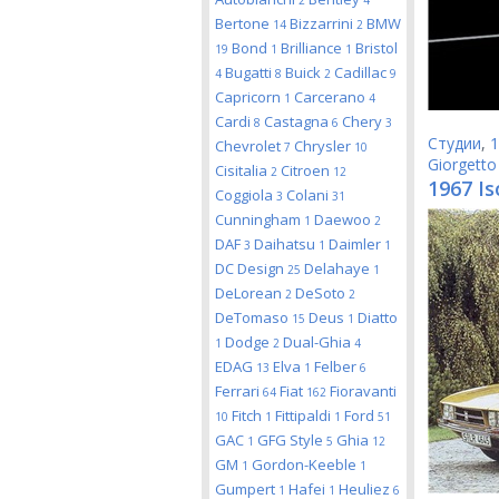
2
4
Bertone
Bizzarrini
BMW
14
2
Bond
Brilliance
Bristol
19
1
1
Bugatti
Buick
Cadillac
4
8
2
9
Capricorn
Carcerano
1
4
Cardi
Castagna
Chery
8
6
3
Студии
,
1
Chevrolet
Chrysler
7
10
Giorgetto
Cisitalia
Citroen
2
12
1967 Is
Coggiola
Colani
3
31
Cunningham
Daewoo
1
2
DAF
Daihatsu
Daimler
3
1
1
DC Design
Delahaye
25
1
DeLorean
DeSoto
2
2
DeTomaso
Deus
Diatto
15
1
Dodge
Dual-Ghia
1
2
4
EDAG
Elva
Felber
13
1
6
Ferrari
Fiat
Fioravanti
64
162
Fitch
Fittipaldi
Ford
10
1
1
51
GAC
GFG Style
Ghia
1
5
12
GM
Gordon-Keeble
1
1
Gumpert
Hafei
Heuliez
1
1
6