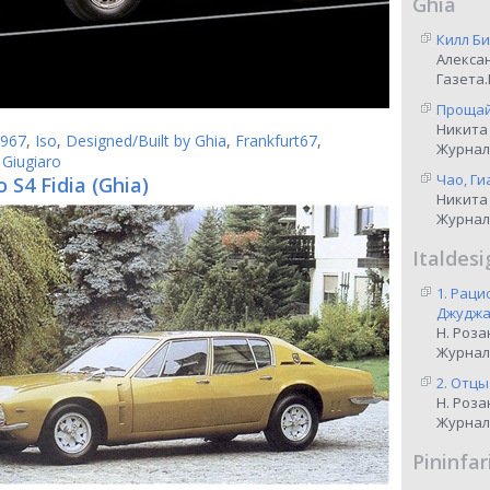
Ghia
Килл Би
Алекса
Газета.
Прощай,
Никита
967
,
Iso
,
Designed/Built by Ghia
,
Frankfurt67
,
Журнал
 Giugiaro
Чао, Ги
o S4 Fidia (Ghia)
Никита
Журнал
Italdesi
1. Рац
Джуджар
Н. Роза
Журнал
2. Отцы
Н. Роза
Журнал
Pininfar