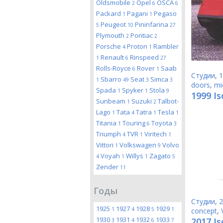
Oldsmobile
Opel
OSCA
2
6
6
Packard
Pagani
Pegaso
1
1
Peugeot
Pininfarina
5
10
27
Plymouth
Pontiac
2
2
Porsche
Proton
Rambler
4
1
Renault
Rinspeed
1
6
27
Rolls-Royce
Rover
Saab
6
1
Студии
,
1
Sbarro
Seat
Simca
1
49
3
3
doors
,
mi
Spada
Spyker
Stola
1
1
9
1999 Is
Sunbeam
Suzuki
Talbot-
1
2
Lago
Tata
Tatra
Tesla
1
4
1
1
Titania
Touring
Toyota
1
6
3
Triumph
TVR
Viritech
4
1
1
Vittori
Volkswagen
Volvo
1
9
Voyah
Willys
Zagato
4
1
1
5
Zender
11
Годы
Студии
,
2
1925
1927
1928
1929
1
4
5
1
concept
,
1930
1931
1932
1933
2017 Is
3
4
6
7