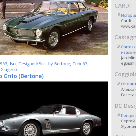
CARDI
Истори
Cardi
www.car
Castag
Carrozz
италья
Jan.Inli
egoism.
963
,
Iso
,
Designed/Built by Bertone
,
Turin63
,
 Giugiaro
Coggiol
o Grifo (Bertone)
От винт
Алекса
Газета.
DC Desi
Концеп
Сергей
Журнал