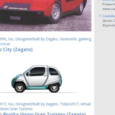
Роман 
www.car
Семейн
Денис 
Журнал
999
,
Iso
,
Designed/Built by Zagato
,
Geneva99
,
gulwing
crocar
o City (Zagato)
017
,
Iso
,
Designed/Built by Zagato
,
Tokyo2017
,
virtual
Vision Gran Turismo
o Rivolta Vision Gran Turismo (Zagato)