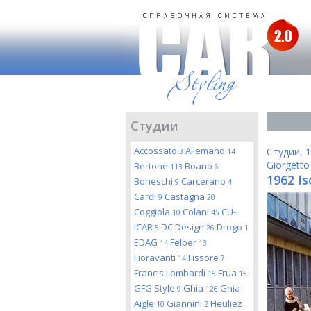
Студии
Accossato
Allemano
Студии
,
1
3
14
Giorgetto
Bertone
Boano
113
6
1962 Is
Boneschi
Carcerano
9
4
Cardi
Castagna
9
20
Coggiola
Colani
CU-
10
45
ICAR
DC Design
Drogo
5
26
1
EDAG
Felber
14
13
Fioravanti
Fissore
14
7
Francis Lombardi
Frua
15
15
GFG Style
Ghia
Ghia
9
126
Aigle
Giannini
Heuliez
10
2