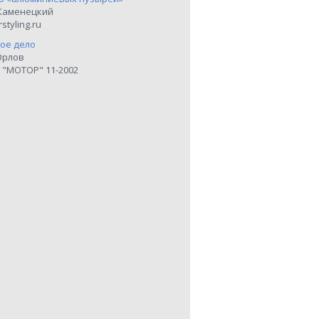
Каменецкий
styling.ru
ое дело
Орлов
 "МОТОР" 11-2002