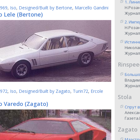
1. Лини
969
,
Iso
,
Designed/Built by Bertone
,
Marcello Gandini
Н.Роза
Журнал
o Lele (Bertone)
2. Импе
Н.Роза
Журнал
Истинны
Никола
Журнал
Rinspee
Большо
Владим
Журнал
972
,
Iso
,
Designed/Built by Zagato
,
Turin72
,
Ercole
Stola
o Varedo (Zagato)
Спрут 
Алекса
Газета.
Zagato
Маэстр