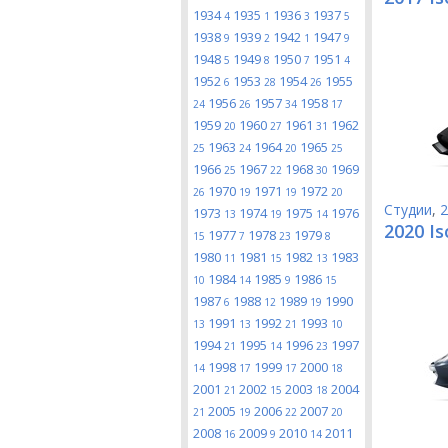
1934
1935
1936
1937
4
1
3
5
1938
1939
1942
1947
9
2
1
9
1948
1949
1950
1951
5
8
7
4
1952
1953
1954
1955
6
28
26
1956
1957
1958
24
26
34
17
1959
1960
1961
1962
20
27
31
1963
1964
1965
25
24
20
25
1966
1967
1968
1969
25
22
30
1970
1971
1972
26
19
19
20
Студии
,
2
1973
1974
1975
1976
13
19
14
2020 Is
1977
1978
1979
15
7
23
8
1980
1981
1982
1983
11
15
13
1984
1985
1986
10
14
9
15
1987
1988
1989
1990
6
12
19
1991
1992
1993
13
13
21
10
1994
1995
1996
1997
21
14
23
1998
1999
2000
14
17
17
18
2001
2002
2003
2004
21
15
18
2005
2006
2007
21
19
22
20
2008
2009
2010
2011
16
9
14