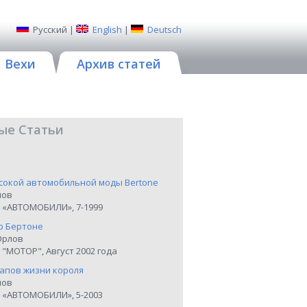
Русский
|
English
|
Deutsch
Вехи
Архив статей
ые Статьи
сокой автомобильной моды Bertone
нов
 «АВТОМОБИЛИ», 7-1999
р Бертоне
Орлов
"МОТОР", Август 2002 года
тапов жизни короля
нов
 «АВТОМОБИЛИ», 5-2003