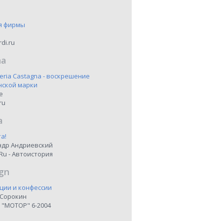
я фирмы
di.ru
na
eria Castagna - воскрешение
нской марки
ne
ru
a
а!
ндр Андриевский
Ru - Автоистория
gn
ции и конфессии
 Сорокин
 "МОТОР" 6-2004