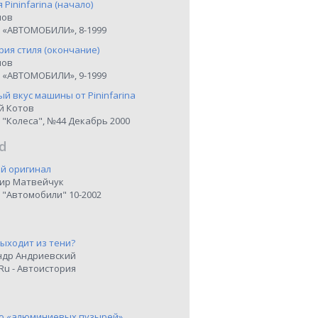
я Pininfarina (начало)
нов
 «АВТОМОБИЛИ», 8-1999
рия стиля (окончание)
нов
 «АВТОМОБИЛИ», 9-1999
й вкус машины от Pininfarina
й Котов
 "Колеса", №44 Декабрь 2000
d
й оригинал
ир Матвейчук
 "Автомобили" 10-2002
выходит из тени?
ндр Андриевский
Ru - Автоистория
о «алюминиевых пузырей»