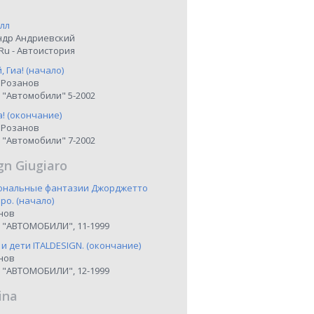
лл
ндр Андриевский
Ru - Автоистория
 Гиа! (начало)
 Розанов
 "Автомобили" 5-2002
а! (окончание)
 Розанов
 "Автомобили" 7-2002
gn Giugiaro
иональные фантазии Джорджетто
о. (начало)
нов
 "АВТОМОБИЛИ", 11-1999
 и дети ITALDESIGN. (окончание)
нов
 "АВТОМОБИЛИ", 12-1999
ina