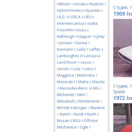
Hillman
Honda
Hudson
1
4
1
Студии
,
1
Hybrid Kinetic
Hyundai
6
3
1969 Is
I.A.D.
I.DE.A
IED
10
13
6
Intermeccanica
Isotta
5
Fraschini
Isuzu
9
2
ItalDesign
Jaguar
Jeep
34
13
Jensen
Karma
1
1
1
Karmann
Lada
Laffite
7
1
3
Lamborghini
Lancia
20
64
Land Rover
Lexus
1
1
Lincoln
Lola
Lotus
1
1
5
Maggiora
Mahindra
1
1
Maserati
Matra
Mazda
51
2
Студии
,
1
Mercedes-Benz
MG
3
10
1
Spada
Michelotti
Mini
7
7
1972 Is
Mitsubishi
Monteverdi
2
1
Moretti
Morgan
Murena
4
1
NamX
Nardi
Nash
1
1
4
2
Nissan
NSU
Officine
3
4
Mechanica
Ogle
1
7