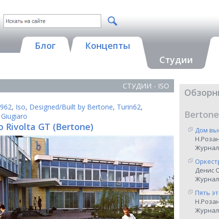
Блог
Концепты
Студии
СТУДИИ - ISO
Обзорн
962
,
Iso
,
Designed/Built by Bertone
,
Turin62
,
Bertone
 Giugiaro
o Rivolta GT (Bertone)
Дом вы
Н.Роза
Журнал
Оркест
Денис 
Журнал 
Пять э
Н.Роза
Журнал