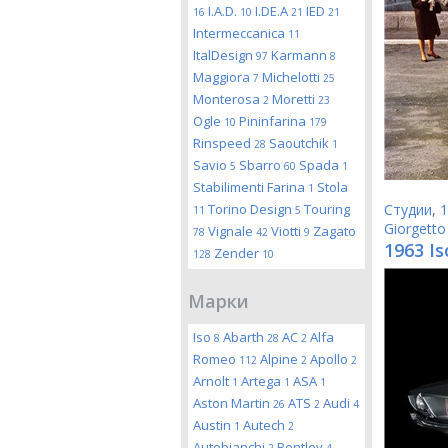
I.A.D.
I.DE.A
IED
16
10
21
21
Intermeccanica
11
ItalDesign
Karmann
97
8
Maggiora
Michelotti
7
25
Monterosa
Moretti
2
23
Ogle
Pininfarina
10
179
Rinspeed
Saoutchik
28
1
Savio
Sbarro
Spada
5
60
1
Stabilimenti Farina
Stola
1
Torino Design
Touring
Студии
,
1
11
5
Giorgetto
Vignale
Viotti
Zagato
78
42
9
1963 Is
Zender
128
10
Марки
Iso
Abarth
AC
Alfa
8
28
2
Romeo
Alpine
Apollo
112
2
2
Arnolt
Artega
ASA
1
1
1
Aston Martin
ATS
Audi
26
2
4
Austin
Autech
1
2
Autobianchi
Bentley