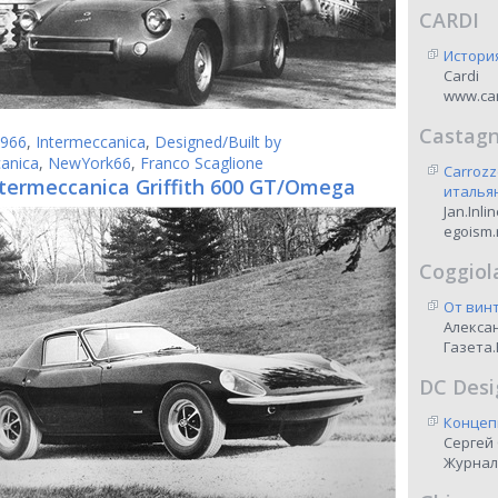
CARDI
Истори
Cardi
www.car
Castag
966
,
Intermeccanica
,
Designed/Built by
anica
,
NewYork66
,
Franco Scaglione
Carrozz
ntermeccanica Griffith 600 GT/Omega
италья
Jan.Inli
egoism.
Coggiol
От винт
Алекса
Газета.
DC Desi
Концеп
Сергей
Журнал