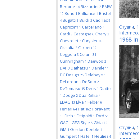
2
4
Bertone
Bizzarrini
BMW
14
2
Bond
Brilliance
Bristol
19
1
1
Bugatti
Buick
Cadillac
4
8
2
9
Студии
,
1
Capricorn
Carcerano
1
4
Intermecc
Cardi
Castagna
Chery
8
6
3
1968 In
Chevrolet
Chrysler
7
10
Cisitalia
Citroen
2
12
Coggiola
Colani
3
31
Cunningham
Daewoo
1
2
DAF
Daihatsu
Daimler
3
1
1
DC Design
Delahaye
25
1
DeLorean
DeSoto
2
2
DeTomaso
Deus
Diatto
15
1
Dodge
Dual-Ghia
1
2
4
EDAG
Elva
Felber
13
1
6
Ferrari
Fiat
Fioravanti
64
162
Fitch
Fittipaldi
Ford
10
1
1
51
GAC
GFG Style
Ghia
1
5
12
Студии
,
1
GM
Gordon-Keeble
1
1
Intermecc
Gumpert
Hafei
Heuliez
1
1
6