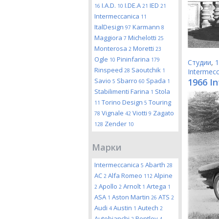
I.A.D.
I.DE.A
IED
16
10
21
21
Intermeccanica
11
ItalDesign
Karmann
97
8
Maggiora
Michelotti
7
25
Monterosa
Moretti
2
23
Ogle
Pininfarina
10
179
Студии
,
1
Rinspeed
Saoutchik
28
1
Intermecc
Savio
Sbarro
Spada
1966 I
5
60
1
Stabilimenti Farina
Stola
1
Torino Design
Touring
11
5
Vignale
Viotti
Zagato
78
42
9
Zender
128
10
Марки
Intermeccanica
Abarth
5
28
AC
Alfa Romeo
Alpine
2
112
Apollo
Arnolt
Artega
2
2
1
1
ASA
Aston Martin
ATS
1
26
2
Audi
Austin
Autech
4
1
2
Autobianchi
Bentley