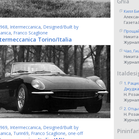
Ghia
Килл Би
Алекса
Газета.
968
,
Intermeccanica
,
Designed/Built by
Прощай,
anica
,
Franco Scaglione
Никита
termeccanica Torino/Italia
Журнал
Чао, Ги
Никита
Журнал
Italdesi
1. Рац
Джуджар
Н. Роза
Журнал
2. Отцы
Н. Роза
Журнал
969
,
Intermeccanica
,
Designed/Built by
Pininfar
anica
,
Turin69
,
Franco Scaglione
,
one-off