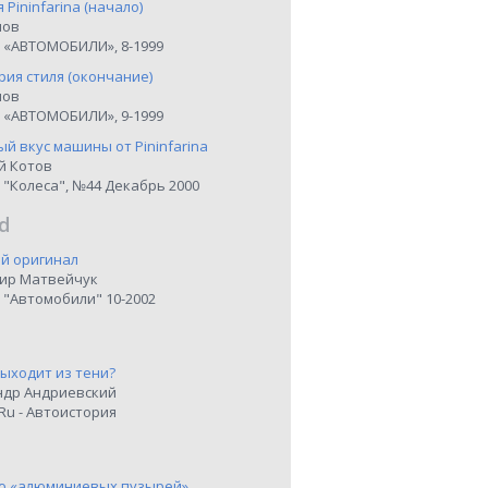
я Pininfarina (начало)
нов
 «АВТОМОБИЛИ», 8-1999
рия стиля (окончание)
нов
 «АВТОМОБИЛИ», 9-1999
й вкус машины от Pininfarina
й Котов
 "Колеса", №44 Декабрь 2000
d
й оригинал
ир Матвейчук
 "Автомобили" 10-2002
выходит из тени?
ндр Андриевский
Ru - Автоистория
о «алюминиевых пузырей»