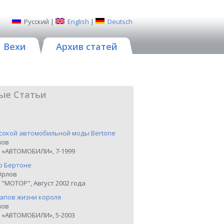
Русский
|
English
|
Deutsch
Вехи
Архив статей
ые Статьи
сокой автомобильной моды Bertone
нов
 «АВТОМОБИЛИ», 7-1999
р Бертоне
Орлов
"МОТОР", Август 2002 года
тапов жизни короля
нов
 «АВТОМОБИЛИ», 5-2003