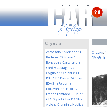
Студии
Accossato
Allemano
Студии
,
1
3
14
1959 I
Bertone
Boano
113
6
Boneschi
Carcerano
9
4
Cardi
Castagna
9
20
Coggiola
Colani
CU-
10
45
ICAR
DC Design
Drogo
5
26
1
EDAG
Felber
14
13
Fioravanti
Fissore
14
7
Francis Lombardi
Frua
15
15
GFG Style
Ghia
Ghia
9
126
Aigle
Giannini
Heuliez
10
2