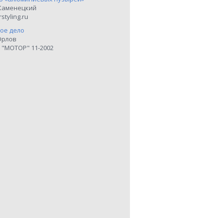
Каменецкий
styling.ru
ое дело
Орлов
 "МОТОР" 11-2002