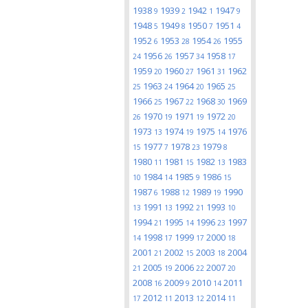
1938
1939
1942
1947
9
2
1
9
1948
1949
1950
1951
5
8
7
4
1952
1953
1954
1955
6
28
26
1956
1957
1958
24
26
34
17
1959
1960
1961
1962
20
27
31
1963
1964
1965
25
24
20
25
1966
1967
1968
1969
25
22
30
1970
1971
1972
26
19
19
20
1973
1974
1975
1976
13
19
14
1977
1978
1979
15
7
23
8
1980
1981
1982
1983
11
15
13
1984
1985
1986
10
14
9
15
1987
1988
1989
1990
6
12
19
1991
1992
1993
13
13
21
10
1994
1995
1996
1997
21
14
23
1998
1999
2000
14
17
17
18
2001
2002
2003
2004
21
15
18
2005
2006
2007
21
19
22
20
2008
2009
2010
2011
16
9
14
2012
2013
2014
17
11
12
11