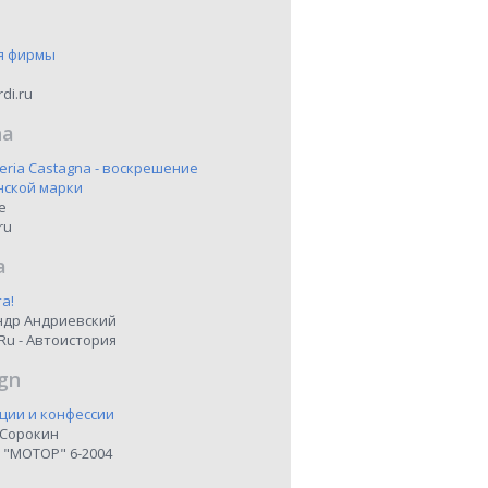
я фирмы
di.ru
na
eria Castagna - воскрешение
нской марки
ne
ru
a
а!
ндр Андриевский
Ru - Автоистория
gn
ции и конфессии
 Сорокин
 "МОТОР" 6-2004