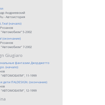
лл
ндр Андриевский
Ru - Автоистория
 Гиа! (начало)
 Розанов
 "Автомобили" 5-2002
а! (окончание)
 Розанов
 "Автомобили" 7-2002
gn Giugiaro
иональные фантазии Джорджетто
о. (начало)
нов
 "АВТОМОБИЛИ", 11-1999
 и дети ITALDESIGN. (окончание)
нов
 "АВТОМОБИЛИ", 12-1999
ina