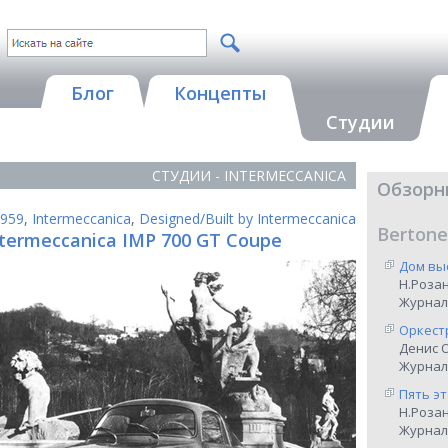
Блог
Концепты
Студии
СТУДИИ - INTERMECCANICA
Обзорн
959
,
Intermeccanica
,
Designed/Built by Intermeccanica
Bertone
ntermeccanica IMP 700 GT Coupe
Дом вы
Н.Роза
Журнал
Оркест
Денис 
Журнал 
Пять э
Н.Роза
Журнал