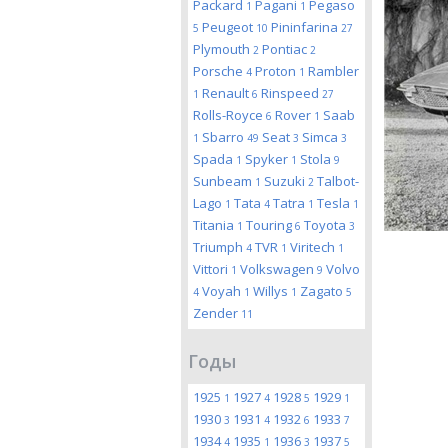
Packard
Pagani
Pegaso
1
1
Peugeot
Pininfarina
5
10
27
Plymouth
Pontiac
2
2
Porsche
Proton
Rambler
4
1
Renault
Rinspeed
1
6
27
Rolls-Royce
Rover
Saab
6
1
Sbarro
Seat
Simca
1
49
3
3
Spada
Spyker
Stola
1
1
9
Sunbeam
Suzuki
Talbot-
1
2
Lago
Tata
Tatra
Tesla
1
4
1
1
Titania
Touring
Toyota
1
6
3
Triumph
TVR
Viritech
4
1
1
Vittori
Volkswagen
Volvo
1
9
Voyah
Willys
Zagato
4
1
1
5
Zender
11
Годы
1925
1927
1928
1929
1
4
5
1
1930
1931
1932
1933
3
4
6
7
1934
1935
1936
1937
4
1
3
5