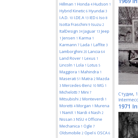
1969 In
Hillman
Honda
Hudson
1
4
1
Hybrid Kinetic
Hyundai
6
3
I.A.D.
I.DE.A
IED
Iso
10
13
6
8
Isotta Fraschini
Isuzu
9
2
ItalDesign
Jaguar
Jeep
34
13
Jensen
Karma
1
1
1
Karmann
Lada
Laffite
7
1
3
Lamborghini
Lancia
20
64
Land Rover
Lexus
1
1
Lincoln
Lola
Lotus
1
1
5
Maggiora
Mahindra
1
1
Maserati
Matra
Mazda
51
2
Mercedes-Benz
MG
3
10
1
Michelotti
Mini
7
7
Студии
,
1
Mitsubishi
Monteverdi
Intermecc
2
1
1971 I
Moretti
Morgan
Murena
4
1
NamX
Nardi
Nash
1
1
4
2
Nissan
NSU
Officine
3
4
Mechanica
Ogle
1
7
Oldsmobile
Opel
OSCA
2
6
6