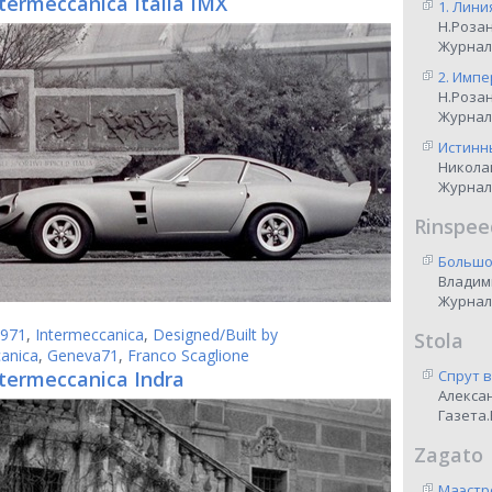
termeccanica Italia IMX
1. Лини
Н.Роза
Журнал
2. Импе
Н.Роза
Журнал
Истинны
Никола
Журнал
Rinspee
Большо
Владим
Журнал
971
,
Intermeccanica
,
Designed/Built by
Stola
anica
,
Geneva71
,
Franco Scaglione
ntermeccanica Indra
Спрут 
Алекса
Газета.
Zagato
Маэстр