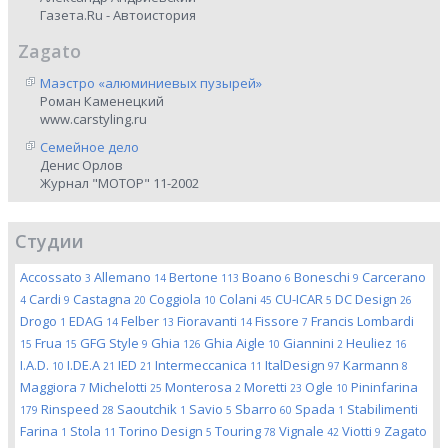
Газета.Ru - Автоистория
Zagato
Маэстро «алюминиевых пузырей»
Роман Каменецкий
www.carstyling.ru
Семейное дело
Денис Орлов
Журнал "МОТОР" 11-2002
Студии
Accossato
Allemano
Bertone
Boano
Boneschi
Carcerano
3
14
113
6
9
Cardi
Castagna
Coggiola
Colani
CU-ICAR
DC Design
4
9
20
10
45
5
26
Drogo
EDAG
Felber
Fioravanti
Fissore
Francis Lombardi
1
14
13
14
7
Frua
GFG Style
Ghia
Ghia Aigle
Giannini
Heuliez
15
15
9
126
10
2
16
I.A.D.
I.DE.A
IED
Intermeccanica
ItalDesign
Karmann
10
21
21
11
97
8
Maggiora
Michelotti
Monterosa
Moretti
Ogle
Pininfarina
7
25
2
23
10
Rinspeed
Saoutchik
Savio
Sbarro
Spada
Stabilimenti
179
28
1
5
60
1
Farina
Stola
Torino Design
Touring
Vignale
Viotti
Zagato
1
11
5
78
42
9