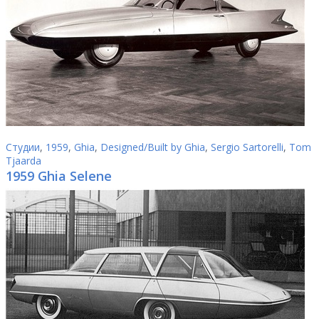
Студии
,
1959
,
Ghia
,
Designed/Built by Ghia
,
Sergio Sartorelli
,
Tom
Tjaarda
1959 Ghia Selene