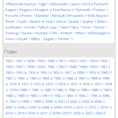
Officine Mechanica
Ogle
Oldsmobile
Opel
OSCA
Packard
1
7
2
6
6
1
Pagani
Pegaso
Peugeot
Pininfarina
Plymouth
Pontiac
1
5
10
27
2
2
Porsche
Proton
Rambler
Renault
Rinspeed
Rolls-Royce
4
1
1
6
27
6
Rover
Saab
Sbarro
Seat
Simca
Spada
Spyker
Stola
1
1
49
3
3
1
1
9
Sunbeam
Suzuki
Talbot-Lago
Tata
Tatra
Tesla
Titania
1
2
1
4
1
1
1
Touring
Toyota
Triumph
TVR
Viritech
Vittori
Volkswagen
6
3
4
1
1
1
9
Volvo
Voyah
Willys
Zagato
Zender
4
1
1
5
11
Годы
1925
1927
1928
1929
1930
1931
1932
1933
1934
1935
1
4
5
1
3
4
6
7
4
1
1936
1937
1938
1939
1942
1947
1948
1949
1950
1951
3
5
9
2
1
9
5
8
7
4
1952
1953
1954
1955
1956
1957
1958
1959
1960
6
28
26
24
26
34
17
20
27
1961
1962
1963
1964
1965
1966
1967
1968
1969
31
25
24
20
25
25
22
30
1970
1971
1972
1973
1974
1975
1976
1977
1978
26
19
19
20
13
19
14
15
7
1979
1980
1981
1982
1983
1984
1985
1986
1987
23
8
11
15
13
10
14
9
15
6
1988
1989
1990
1991
1992
1993
1994
1995
1996
12
19
13
13
21
10
21
14
1997
1998
1999
2000
2001
2002
2003
2004
23
14
17
17
18
21
15
18
21
2005
2006
2007
2008
2009
2010
2011
2012
2013
19
22
20
16
9
14
17
11
12
2014
2015
2016
2017
2018
2019
2020
2021
2022
11
9
10
12
9
7
10
3
8