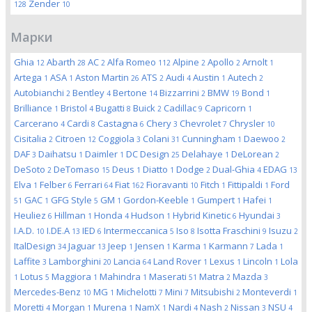
Zender
128
10
Марки
Ghia
Abarth
AC
Alfa Romeo
Alpine
Apollo
Arnolt
12
28
2
112
2
2
1
Artega
ASA
Aston Martin
ATS
Audi
Austin
Autech
1
1
26
2
4
1
2
Autobianchi
Bentley
Bertone
Bizzarrini
BMW
Bond
2
4
14
2
19
1
Brilliance
Bristol
Bugatti
Buick
Cadillac
Capricorn
1
4
8
2
9
1
Carcerano
Cardi
Castagna
Chery
Chevrolet
Chrysler
4
8
6
3
7
10
Cisitalia
Citroen
Coggiola
Colani
Cunningham
Daewoo
2
12
3
31
1
2
DAF
Daihatsu
Daimler
DC Design
Delahaye
DeLorean
3
1
1
25
1
2
DeSoto
DeTomaso
Deus
Diatto
Dodge
Dual-Ghia
EDAG
2
15
1
1
2
4
13
Elva
Felber
Ferrari
Fiat
Fioravanti
Fitch
Fittipaldi
Ford
1
6
64
162
10
1
1
GAC
GFG Style
GM
Gordon-Keeble
Gumpert
Hafei
51
1
5
1
1
1
1
Heuliez
Hillman
Honda
Hudson
Hybrid Kinetic
Hyundai
6
1
4
1
6
3
I.A.D.
I.DE.A
IED
Intermeccanica
Iso
Isotta Fraschini
Isuzu
10
13
6
5
8
9
2
ItalDesign
Jaguar
Jeep
Jensen
Karma
Karmann
Lada
34
13
1
1
1
7
1
Laffite
Lamborghini
Lancia
Land Rover
Lexus
Lincoln
Lola
3
20
64
1
1
1
Lotus
Maggiora
Mahindra
Maserati
Matra
Mazda
1
5
1
1
51
2
3
Mercedes-Benz
MG
Michelotti
Mini
Mitsubishi
Monteverdi
10
1
7
7
2
1
Moretti
Morgan
Murena
NamX
Nardi
Nash
Nissan
NSU
4
1
1
1
4
2
3
4