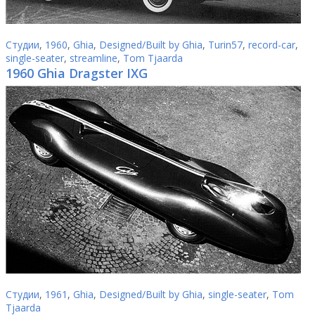
Студии
,
1960
,
Ghia
,
Designed/Built by Ghia
,
Turin57
,
record-car
,
single-seater
,
streamline
,
Tom Tjaarda
1960 Ghia Dragster IXG
Студии
,
1961
,
Ghia
,
Designed/Built by Ghia
,
single-seater
,
Tom
Tjaarda