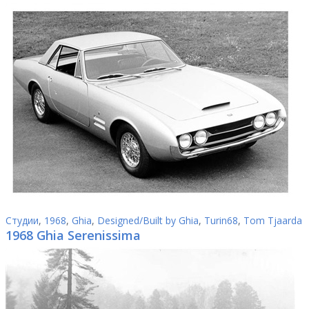
Студии
,
1968
,
Ghia
,
Designed/Built by Ghia
,
Turin68
,
Tom Tjaarda
1968 Ghia Serenissima