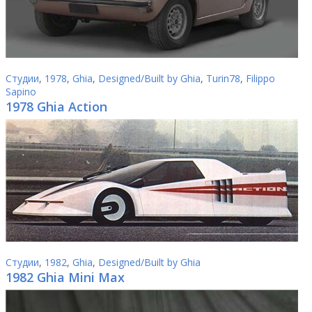
Студии
,
1978
,
Ghia
,
Designed/Built by Ghia
,
Turin78
,
Filippo
Sapino
1978 Ghia Action
Студии
,
1982
,
Ghia
,
Designed/Built by Ghia
1982 Ghia Mini Max