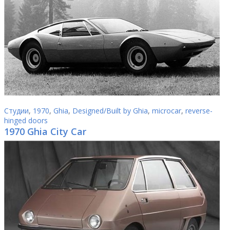
Студии
,
1970
,
Ghia
,
Designed/Built by Ghia
,
microcar
,
reverse-
hinged doors
1970 Ghia City Car