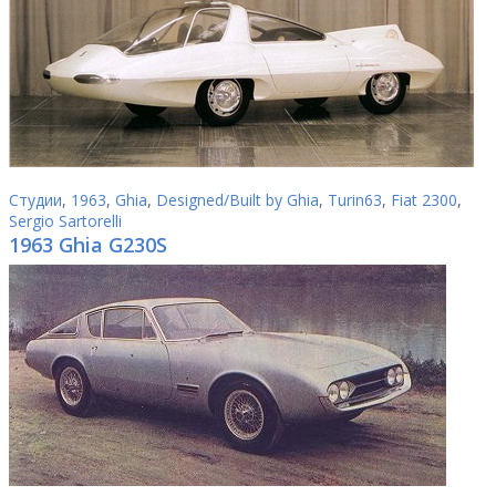
Студии
,
1963
,
Ghia
,
Designed/Built by Ghia
,
Turin63
,
Fiat 2300
,
Sergio Sartorelli
1963 Ghia G230S