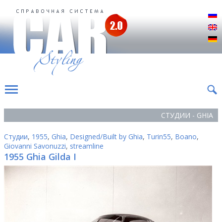
Р
E
D
СТУДИИ - GHIA
Студии
,
1955
,
Ghia
,
Designed/Built by Ghia
,
Turin55
,
Boano
,
Giovanni Savonuzzi
,
streamline
1955 Ghia Gilda I